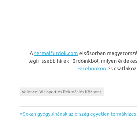
A
termalfurdok.com
elsősorban magyarország
legfrissebb hírek fürdőinkből, milyen érdeke
Facebookon
és csatlako
Velencei Vízisport és Rekreációs Központ
Previous
Bejegyzés
Sokan gyógyulnának az ország egyetlen termálvizes
Post:
navigáció