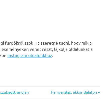
i fürdőkről szól! Ha szeretné tudni, hogy mik a
s eseményeken vehet részt, lájkolja oldalunkat a
zzon
Instagram oldalunkhoz
.
Next
 szabadstrandján
Ha nyaralás, akkor Balaton
Post: