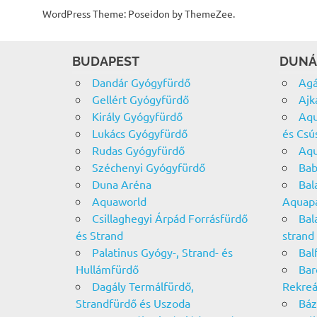
WordPress Theme: Poseidon by ThemeZee.
BUDAPEST
DUNÁ
Dandár Gyógyfürdő
Agá
Gellért Gyógyfürdő
Ajk
Király Gyógyfürdő
Aqu
Lukács Gyógyfürdő
és Csú
Rudas Gyógyfürdő
Aqu
Széchenyi Gyógyfürdő
Bab
Duna Aréna
Bal
Aquaworld
Aquap
Csillaghegyi Árpád Forrásfürdő
Bal
és Strand
strand
Palatinus Gyógy-, Strand- és
Bal
Hullámfürdő
Bar
Dagály Termálfürdő,
Rekreá
Strandfürdő és Uszoda
Báz