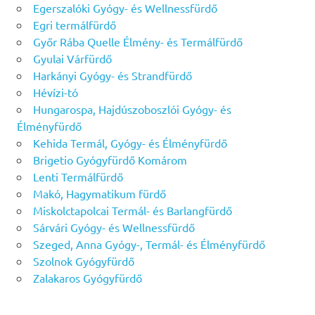
Egerszalóki Gyógy- és Wellnessfürdő
Egri termálfürdő
Győr Rába Quelle Élmény- és Termálfürdő
Gyulai Várfürdő
Harkányi Gyógy- és Strandfürdő
Hévízi-tó
Hungarospa, Hajdúszoboszlói Gyógy- és
Élményfürdő
Kehida Termál, Gyógy- és Élményfürdő
Brigetio Gyógyfürdő Komárom
Lenti Termálfürdő
Makó, Hagymatikum fürdő
Miskolctapolcai Termál- és Barlangfürdő
Sárvári Gyógy- és Wellnessfürdő
Szeged, Anna Gyógy-, Termál- és Élményfürdő
Szolnok Gyógyfürdő
Zalakaros Gyógyfürdő