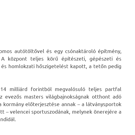
tromos autótöltővel és egy csónaktároló építmény,
. A központ teljes körű építészeti, gépészeti és
t és homlokzati hőszigetelést kapott, a tetőn pedig
14 milliárd forintból megvalósuló teljes partfal
az evezős masters világbajnokságnak otthont adó
t a kormány előterjesztése annak – a látványsportok
t – velencei sportuszodának, melynek önerejére a
ndidál.