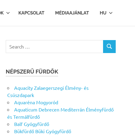
OK
KAPCSOLAT
MÉDIAAJÁNLAT
HU
Search
SEARCH
for:
NÉPSZERŰ FÜRDŐK
Aquacity Zalaegerszegi Élmény- és
Csúszdapark
Aquaréna Mogyoród
Aquaticum Debrecen Mediterrán Élményfürdő
és Termálfürdő
Balf Gyógyfürdő
Bükfürdő Büki Gyógyfürdő