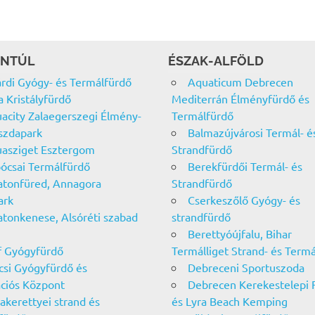
NTÚL
ÉSZAK-ALFÖLD
rdi Gyógy- és Termálfürdő
Aquaticum Debrecen
a Kristályfürdő
Mediterrán Élményfürdő és
acity Zalaegerszegi Élmény-
Termálfürdő
szdapark
Balmazújvárosi Termál- é
asziget Esztergom
Strandfürdő
ócsai Termálfürdő
Berekfürdői Termál- és
atonfüred, Annagora
Strandfürdő
ark
Cserkeszőlő Gyógy- és
atonkenese, Alsóréti szabad
strandfürdő
Berettyóújfalu, Bihar
f Gyógyfürdő
Termálliget Strand- és Term
csi Gyógyfürdő és
Debreceni Sportuszoda
ciós Központ
Debrecen Kerekestelepi 
akerettyei strand és
és Lyra Beach Kemping