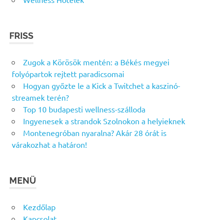
FRISS
Zugok a Körösök mentén: a Békés megyei
folyópartok rejtett paradicsomai
Hogyan győzte le a Kick a Twitchet a kaszinó-
streamek terén?
Top 10 budapesti wellness-szálloda
Ingyenesek a strandok Szolnokon a helyieknek
Montenegróban nyaralna? Akár 28 órát is
várakozhat a határon!
MENÜ
Kezdőlap
Kapcsolat