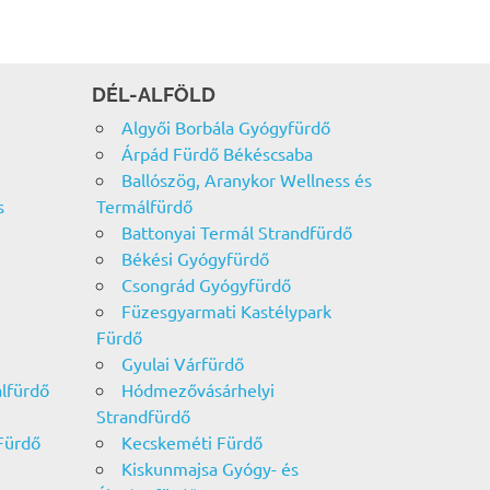
DÉL-ALFÖLD
Algyői Borbála Gyógyfürdő
Árpád Fürdő Békéscsaba
Ballószög, Aranykor Wellness és
s
Termálfürdő
Battonyai Termál Strandfürdő
Békési Gyógyfürdő
Csongrád Gyógyfürdő
Füzesgyarmati Kastélypark
Fürdő
Gyulai Várfürdő
álfürdő
Hódmezővásárhelyi
Strandfürdő
Fürdő
Kecskeméti Fürdő
Kiskunmajsa Gyógy- és