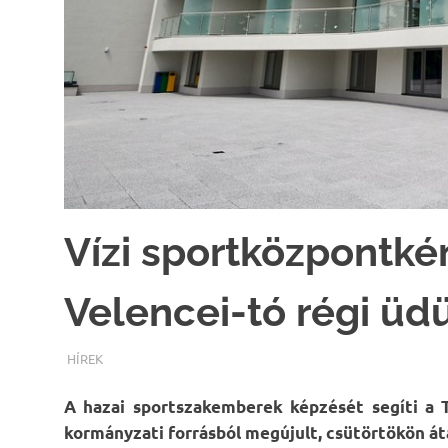
Vízi sportközpontkén
Velencei-tó régi üd
TERMALFURDOK.COM
HÍREK
A hazai sportszakemberek képzését segíti a T
kormányzati forrásból megújult, csütörtökön át