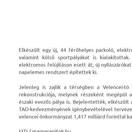
Elkészült egy új, 44 férőhelyes parkoló, elek
valamint külső sportpályákat is kialakítottak
elektromos felújításon esett át, új nyílászáróka
napelemes rendszert építettek ki.
Jelenleg is zajlik a térségben a Velencei-tó 
rekonstrukciója, melynek részeként megépül 
északi evezős pálya is. Bejelentették, elkészül
TAO-kedvezményének igénybevételével tervezet
velencei önkormányzat 1,417 milliárd forinttal ka
MTI / magyarepitok.hu