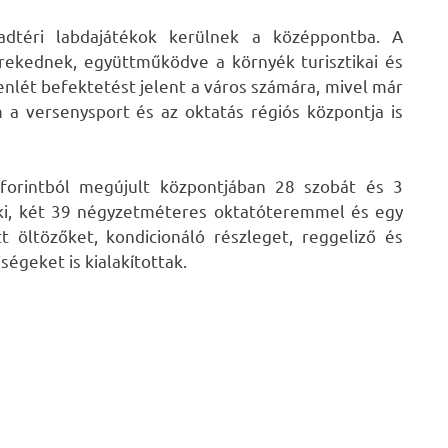
adtéri labdajátékok kerülnek a középpontba. A
törekednek, együttműködve a környék turisztikai és
lenlét befektetést jelent a város számára, mivel már
 a versenysport és az oktatás régiós központja is
 forintból megújult központjában 28 szobát és 3
 ki, két 39 négyzetméteres oktatóteremmel és egy
öltözőket, kondicionáló részleget, reggeliző és
égeket is kialakítottak.