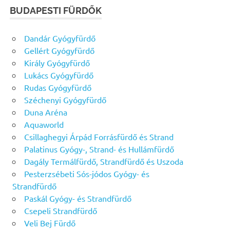
BUDAPESTI FÜRDŐK
Dandár Gyógyfürdő
Gellért Gyógyfürdő
Király Gyógyfürdő
Lukács Gyógyfürdő
Rudas Gyógyfürdő
Széchenyi Gyógyfürdő
Duna Aréna
Aquaworld
Csillaghegyi Árpád Forrásfürdő és Strand
Palatinus Gyógy-, Strand- és Hullámfürdő
Dagály Termálfürdő, Strandfürdő és Uszoda
Pesterzsébeti Sós-jódos Gyógy- és
Strandfürdő
Paskál Gyógy- és Strandfürdő
Csepeli Strandfürdő
Veli Bej Fürdő