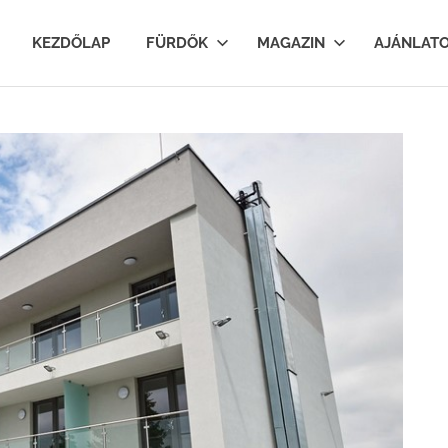
lfurdok.com
KEZDŐLAP
FÜRDŐK
MAGAZIN
AJÁNLAT