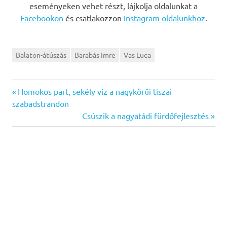
eseményeken vehet részt, lájkolja oldalunkat a
Facebookon
és csatlakozzon
Instagram oldalunkhoz
.
Balaton-átúszás
Barabás Imre
Vas Luca
Previous
Bejegyzés
Homokos part, sekély víz a nagykörűi tiszai
Post:
szabadstrandon
navigáció
Next
Csúszik a nagyatádi fürdőfejlesztés
Post: