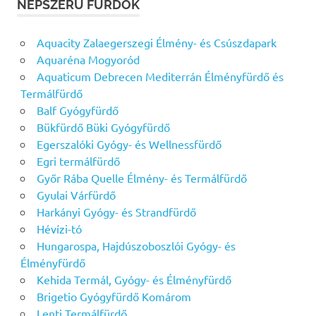
NÉPSZERŰ FÜRDŐK
Aquacity Zalaegerszegi Élmény- és Csúszdapark
Aquaréna Mogyoród
Aquaticum Debrecen Mediterrán Élményfürdő és
Termálfürdő
Balf Gyógyfürdő
Bükfürdő Büki Gyógyfürdő
Egerszalóki Gyógy- és Wellnessfürdő
Egri termálfürdő
Győr Rába Quelle Élmény- és Termálfürdő
Gyulai Várfürdő
Harkányi Gyógy- és Strandfürdő
Hévízi-tó
Hungarospa, Hajdúszoboszlói Gyógy- és
Élményfürdő
Kehida Termál, Gyógy- és Élményfürdő
Brigetio Gyógyfürdő Komárom
Lenti Termálfürdő