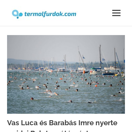
Termalfur
MENU
Skip
to
content
Vas Luca és Barabás Imre nyerte