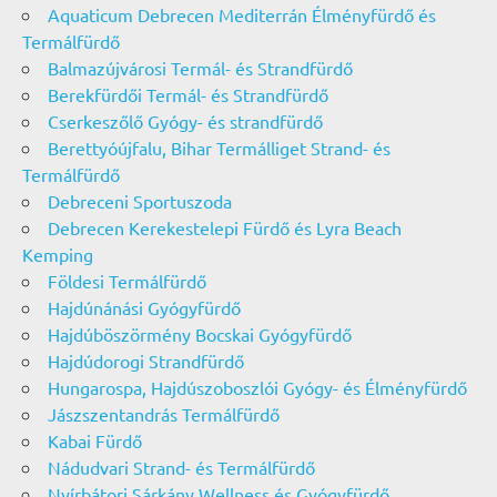
Aquaticum Debrecen Mediterrán Élményfürdő és
Termálfürdő
Balmazújvárosi Termál- és Strandfürdő
Berekfürdői Termál- és Strandfürdő
Cserkeszőlő Gyógy- és strandfürdő
Berettyóújfalu, Bihar Termálliget Strand- és
Termálfürdő
Debreceni Sportuszoda
Debrecen Kerekestelepi Fürdő és Lyra Beach
Kemping
Földesi Termálfürdő
Hajdúnánási Gyógyfürdő
Hajdúböszörmény Bocskai Gyógyfürdő
Hajdúdorogi Strandfürdő
Hungarospa, Hajdúszoboszlói Gyógy- és Élményfürdő
Jászszentandrás Termálfürdő
Kabai Fürdő
Nádudvari Strand- és Termálfürdő
Nyírbátori Sárkány Wellness és Gyógyfürdő