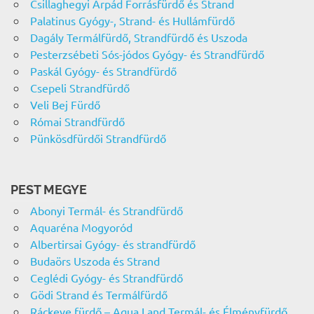
Csillaghegyi Árpád Forrásfürdő és Strand
Palatinus Gyógy-, Strand- és Hullámfürdő
Dagály Termálfürdő, Strandfürdő és Uszoda
Pesterzsébeti Sós-jódos Gyógy- és Strandfürdő
Paskál Gyógy- és Strandfürdő
Csepeli Strandfürdő
Veli Bej Fürdő
Római Strandfürdő
Pünkösdfürdői Strandfürdő
PEST MEGYE
Abonyi Termál- és Strandfürdő
Aquaréna Mogyoród
Albertirsai Gyógy- és strandfürdő
Budaörs Uszoda és Strand
Ceglédi Gyógy- és Strandfürdő
Gödi Strand és Termálfürdő
Ráckeve fürdő – Aqua Land Termál- és Élményfürdő