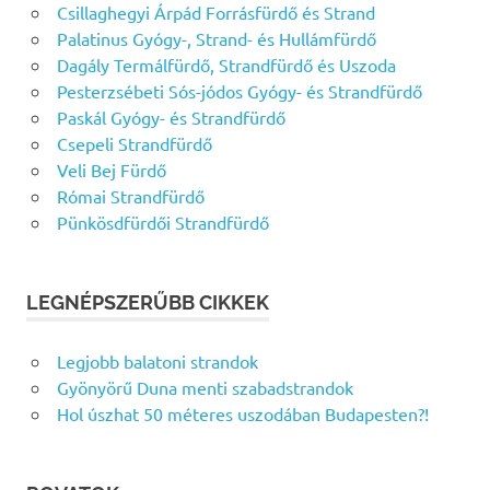
Csillaghegyi Árpád Forrásfürdő és Strand
Palatinus Gyógy-, Strand- és Hullámfürdő
Dagály Termálfürdő, Strandfürdő és Uszoda
Pesterzsébeti Sós-jódos Gyógy- és Strandfürdő
Paskál Gyógy- és Strandfürdő
Csepeli Strandfürdő
Veli Bej Fürdő
Római Strandfürdő
Pünkösdfürdői Strandfürdő
LEGNÉPSZERŰBB CIKKEK
Legjobb balatoni strandok
Gyönyörű Duna menti szabadstrandok
Hol úszhat 50 méteres uszodában Budapesten?!