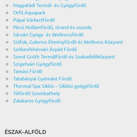
Nagyatádi Termál- és Gyógyfürdő
Orfű Aquapark
Pápai Várkertfürdő
Pécsi Hullámfürdő, strand és uszoda
Sárvári Gyógy- és Wellnessfürdő
Siófok, Galerius Élményfürdő és Wellness Központ
Székesfehérvári Árpád Fürdő
Szent Gróth Termálfürdő és Szabadidőközpont
Szigetvári Gyógyfürdő
Tamási Fürdő
Tatabányai Gyémánt Fürdő
Thermal Spa Siklós – Siklósi gyógyfürdő
Tófürdő Szombathely
Zalakaros Gyógyfürdő
ÉSZAK-ALFÖLD