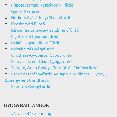
Füzesgyarmati Kastélypark Fürdő
Gyulai Várfürdő
Hódmezővásárhelyi Strandfürdő
Kecskeméti Fürdő
Kiskunmajsa Gyógy- és Élményfürdő
Ligetfürdő Gyomaendrőd
Makó Hagymatikum Fürdő
Mórahalmi Gyógyfürdő
Orosháza-Gyopárosi Gyógyfürdő
Szarvasi Szent Klára Gyógyfürdő
Szeged, Anna Gyógy-, Termál- és Élményfürdő
Szeged Napfényfürdő Aquapolis Wellness-, Gyógy-,
Élmény- és Strandfürdő
Szentesi Gyógyfürdő
GYÓGYBARLANGOK
Jósvafő Béke-barlang