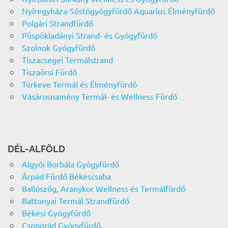
Nyíregyháza-Sóstógyógyfürdő Aquarius Élményfürdő
Polgári Strandfürdő
Püspökladányi Strand- és Gyógyfürdő
Szolnok Gyógyfürdő
Tiszacsegei Termálstrand
Tiszaörsi Fürdő
Túrkeve Termál és Élményfürdő
Vásárosnamény Termál- és Wellness Fürdő
DÉL-ALFÖLD
Algyői Borbála Gyógyfürdő
Árpád Fürdő Békéscsaba
Ballószög, Aranykor Wellness és Termálfürdő
Battonyai Termál Strandfürdő
Békési Gyógyfürdő
Csongrád Gyógyfürdő