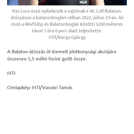
Vas Luca úszó nyilatkozik a sajtónak a 40. Lidl Balaton-
átúszáson a balatonboglári célban 2022. július 23-án. Az
úszó a Révfülöp és Balatonboglár közötti 5200 méteres
távot 1 óra 6 perc alatt teljesítette.
MTI/Varga György
A Balaton-átúszás öt kiemelt jótékonysági akciójára
összesen 5,5 millió forint gyűlt össze.
MTI
Címlapkép: MTI/Vasvári Tamás