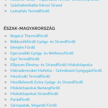
Százhalombatta Városi Strand
Leányfalu Termálfürdő
ÉSZAK-MAGYARORSZÁG
Bogácsi Thermálfürdő
Bükkszékfürdő Gyógy- és Strandfürdő
Demjén Fürdő
Egerszalóki Gyógy- és Wellnessfürdő
Egri Termálfürdő
Ellipsum Élmény- és Strandfürdő Miskolctapolca
Mátraderecskei Mofetta – Széndioxid Gyógygázfürdő
Mezőcsáti Termálfürdő
Mezőkövesdi Zsóry Gyógy- és Strandfürdő
Miskolctapolcai Barlangfürdő
Miskolctapolcai Strandfürdő
Parádfürdő
Sárospatak, Végardó Fürdő