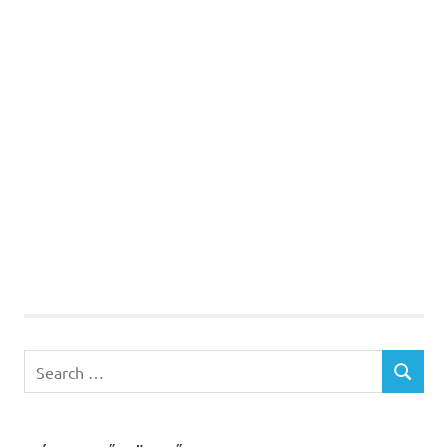
Search
SEARCH
for: