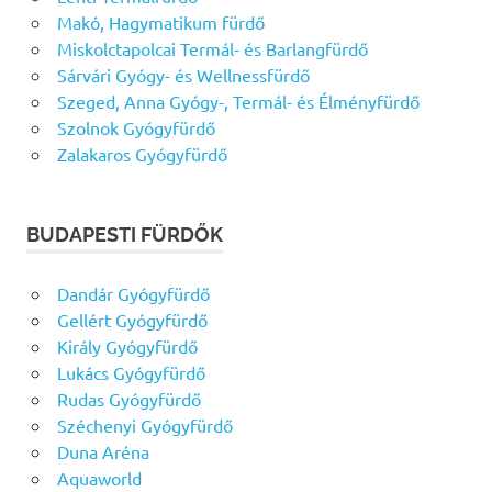
Makó, Hagymatikum fürdő
Miskolctapolcai Termál- és Barlangfürdő
Sárvári Gyógy- és Wellnessfürdő
Szeged, Anna Gyógy-, Termál- és Élményfürdő
Szolnok Gyógyfürdő
Zalakaros Gyógyfürdő
BUDAPESTI FÜRDŐK
Dandár Gyógyfürdő
Gellért Gyógyfürdő
Király Gyógyfürdő
Lukács Gyógyfürdő
Rudas Gyógyfürdő
Széchenyi Gyógyfürdő
Duna Aréna
Aquaworld