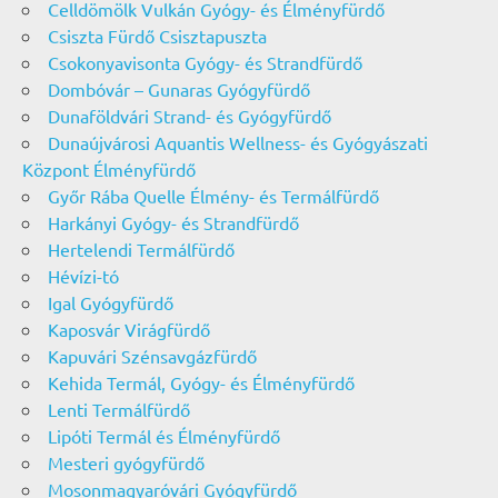
Celldömölk Vulkán Gyógy- és Élményfürdő
Csiszta Fürdő Csisztapuszta
Csokonyavisonta Gyógy- és Strandfürdő
Dombóvár – Gunaras Gyógyfürdő
Dunaföldvári Strand- és Gyógyfürdő
Dunaújvárosi Aquantis Wellness- és Gyógyászati
Központ Élményfürdő
Győr Rába Quelle Élmény- és Termálfürdő
Harkányi Gyógy- és Strandfürdő
Hertelendi Termálfürdő
Hévízi-tó
Igal Gyógyfürdő
Kaposvár Virágfürdő
Kapuvári Szénsavgázfürdő
Kehida Termál, Gyógy- és Élményfürdő
Lenti Termálfürdő
Lipóti Termál és Élményfürdő
Mesteri gyógyfürdő
Mosonmagyaróvári Gyógyfürdő