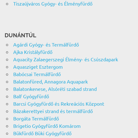
Tiszaújváros Gyógy- és Élményfürdő
DUNÁNTÚL
Agárdi Gyógy- és Termálfürdő
Ajka Kristályfürdő
Aquacity Zalaegerszegi Élmény- és Csúszdapark
Aquasziget Esztergom
Babócsai Termálfürdő
Balatonfüred, Annagora Aquapark
Balatonkenese, Alsóréti szabad strand
Balf Gyógyfürdő
Barcsi Gyógyfürdő és Rekreációs Központ
Bázakerettyei strand és termálfürdő
Borgáta Termálfürdő
Brigetio Gyógyfürdő Komárom
Bükfürdő Büki Gyógyfürdő