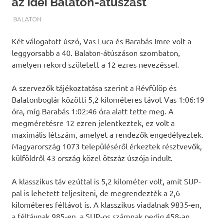
az idei Balaton-átúszást
TERMALFURDOK.COM
BALATON
Két válogatott úszó, Vas Luca és Barabás Imre volt a
leggyorsabb a 40. Balaton-átúszáson szombaton,
amelyen rekord született a 12 ezres nevezéssel.
A szervezők tájékoztatása szerint a Révfülöp és
Balatonboglár közötti 5,2 kilométeres távot Vas 1:06:19
óra, míg Barabás 1:02:46 óra alatt tette meg. A
megméretésre 12 ezren jelentkeztek, ez volt a
maximális létszám, amelyet a rendezők engedélyeztek.
Magyarország 1073 településéről érkeztek résztvevők,
külföldről 43 ország közel ötszáz úszója indult.
A klasszikus táv ezúttal is 5,2 kilométer volt, amit SUP-
pal is lehetett teljesíteni, de megrendezték a 2,6
kilométeres féltávot is. A klasszikus viadalnak 9835-en,
a féltávnak 985-en, a SUP-os számnak pedig 458-an