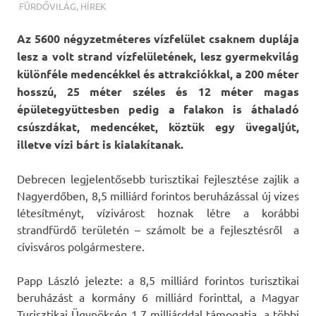
TERMALFURDOK.COM
FÜRDŐVILÁG
,
HÍREK
Az 5600 négyzetméteres vízfelület csaknem duplája
lesz a volt strand vízfelületének, lesz gyermekvilág
különféle medencékkel és attrakciókkal, a 200 méter
hosszú, 25 méter széles és 12 méter magas
épületegyüttesben pedig a falakon is áthaladó
csúszdákat, medencéket, köztük egy üvegaljút,
illetve vízi bárt is kialakítanak.
Debrecen legjelentősebb turisztikai fejlesztése zajlik a
Nagyerdőben, 8,5 milliárd forintos beruházással új vizes
létesítményt, vízivárost hoznak létre a korábbi
strandfürdő területén – számolt be a fejlesztésről a
cívisváros polgármestere.
Papp László jelezte: a 8,5 milliárd forintos turisztikai
beruházást a kormány 6 milliárd forinttal, a Magyar
Turisztikai Ügynökség 1,7 milliárddal támogatja, a többi