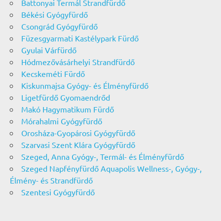
Battonyai Termál Strandfürdő
Békési Gyógyfürdő
Csongrád Gyógyfürdő
Füzesgyarmati Kastélypark Fürdő
Gyulai Várfürdő
Hódmezővásárhelyi Strandfürdő
Kecskeméti Fürdő
Kiskunmajsa Gyógy- és Élményfürdő
Ligetfürdő Gyomaendrőd
Makó Hagymatikum Fürdő
Mórahalmi Gyógyfürdő
Orosháza-Gyopárosi Gyógyfürdő
Szarvasi Szent Klára Gyógyfürdő
Szeged, Anna Gyógy-, Termál- és Élményfürdő
Szeged Napfényfürdő Aquapolis Wellness-, Gyógy-,
Élmény- és Strandfürdő
Szentesi Gyógyfürdő