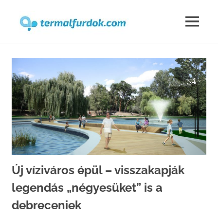
Termalfur
MENU
Skip
to
content
Új víziváros épül – visszakapják
legendás „négyesüket” is a
debreceniek