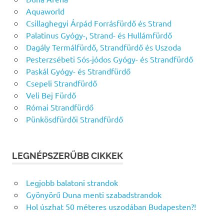
Aquaworld
Csillaghegyi Árpád Forrásfürdő és Strand
Palatinus Gyógy-, Strand- és Hullámfürdő
Dagály Termálfürdő, Strandfürdő és Uszoda
Pesterzsébeti Sós-jódos Gyógy- és Strandfürdő
Paskál Gyógy- és Strandfürdő
Csepeli Strandfürdő
Veli Bej Fürdő
Római Strandfürdő
Pünkösdfürdői Strandfürdő
LEGNÉPSZERŰBB CIKKEK
Legjobb balatoni strandok
Gyönyörű Duna menti szabadstrandok
Hol úszhat 50 méteres uszodában Budapesten?!