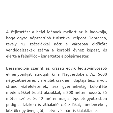
A fejlesztést a helyi igények mellett az is indokolja,
hogy egyre népszerűbb turisztikai célpont Debrecen,
tavaly 12 százalékkal nőtt a városban eltöltött
vendégéjszakák száma a korábbi évhez képest, és
elérte a félmilliót – ismertette a polgármester.
Beszámolója szerint az ország egyik leglátványosabb
élményparkját alakítják ki a Nagyerdőben. Az 5600
négyzetméteres vízfelület csaknem duplája lesz a volt
strand vízfelületének, lesz gyermekvilág különféle
medencékkel és attrakciókkal, a 200 méter hosszú, 25
méter széles és 12 méter magas épületegyüttesben
pedig a falakon is áthaladó csúszdákat, medencéket,
köztük egy üvegaljút, illetve vízi bárt is kialakítanak.