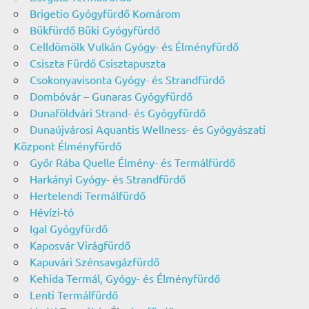
Brigetio Gyógyfürdő Komárom
Bükfürdő Büki Gyógyfürdő
Celldömölk Vulkán Gyógy- és Élményfürdő
Csiszta Fürdő Csisztapuszta
Csokonyavisonta Gyógy- és Strandfürdő
Dombóvár – Gunaras Gyógyfürdő
Dunaföldvári Strand- és Gyógyfürdő
Dunaújvárosi Aquantis Wellness- és Gyógyászati
Központ Élményfürdő
Győr Rába Quelle Élmény- és Termálfürdő
Harkányi Gyógy- és Strandfürdő
Hertelendi Termálfürdő
Hévízi-tó
Igal Gyógyfürdő
Kaposvár Virágfürdő
Kapuvári Szénsavgázfürdő
Kehida Termál, Gyógy- és Élményfürdő
Lenti Termálfürdő