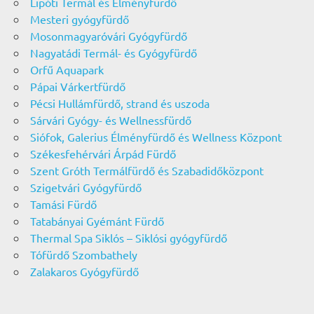
Lipóti Termál és Élményfürdő
Mesteri gyógyfürdő
Mosonmagyaróvári Gyógyfürdő
Nagyatádi Termál- és Gyógyfürdő
Orfű Aquapark
Pápai Várkertfürdő
Pécsi Hullámfürdő, strand és uszoda
Sárvári Gyógy- és Wellnessfürdő
Siófok, Galerius Élményfürdő és Wellness Központ
Székesfehérvári Árpád Fürdő
Szent Gróth Termálfürdő és Szabadidőközpont
Szigetvári Gyógyfürdő
Tamási Fürdő
Tatabányai Gyémánt Fürdő
Thermal Spa Siklós – Siklósi gyógyfürdő
Tófürdő Szombathely
Zalakaros Gyógyfürdő