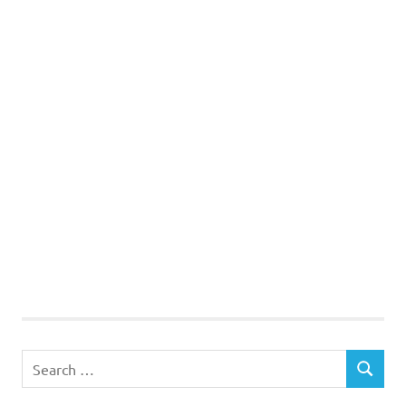
Search
SEARCH
for: