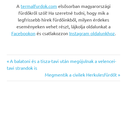
A
termalfurdok.com
elsősorban magyarországi
fürdőkről szól! Ha szeretné tudni, hogy mik a
legfrissebb hírek fürdőinkből, milyen érdekes
eseményeken vehet részt, lájkolja oldalunkat a
Facebookon
és csatlakozzon
Instagram oldalunkhoz
.
Previous
Bejegyzés
A balatoni és a tisza-tavi után megújulnak a velencei-
Post:
tavi strandok is
navigáció
Next
Megmentik a civilek Herkulesfürdőt
Post: