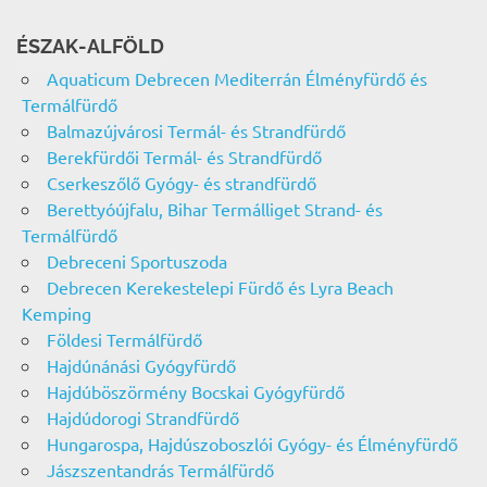
ÉSZAK-ALFÖLD
Aquaticum Debrecen Mediterrán Élményfürdő és
Termálfürdő
Balmazújvárosi Termál- és Strandfürdő
Berekfürdői Termál- és Strandfürdő
Cserkeszőlő Gyógy- és strandfürdő
Berettyóújfalu, Bihar Termálliget Strand- és
Termálfürdő
Debreceni Sportuszoda
Debrecen Kerekestelepi Fürdő és Lyra Beach
Kemping
Földesi Termálfürdő
Hajdúnánási Gyógyfürdő
Hajdúböszörmény Bocskai Gyógyfürdő
Hajdúdorogi Strandfürdő
Hungarospa, Hajdúszoboszlói Gyógy- és Élményfürdő
Jászszentandrás Termálfürdő