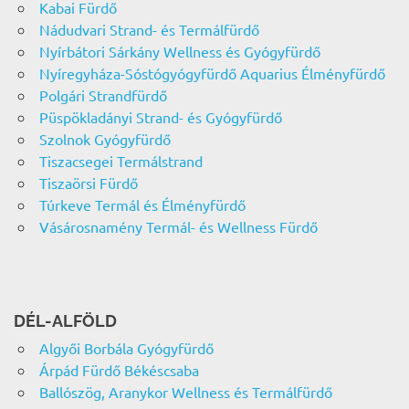
Kabai Fürdő
Nádudvari Strand- és Termálfürdő
Nyírbátori Sárkány Wellness és Gyógyfürdő
Nyíregyháza-Sóstógyógyfürdő Aquarius Élményfürdő
Polgári Strandfürdő
Püspökladányi Strand- és Gyógyfürdő
Szolnok Gyógyfürdő
Tiszacsegei Termálstrand
Tiszaörsi Fürdő
Túrkeve Termál és Élményfürdő
Vásárosnamény Termál- és Wellness Fürdő
DÉL-ALFÖLD
Algyői Borbála Gyógyfürdő
Árpád Fürdő Békéscsaba
Ballószög, Aranykor Wellness és Termálfürdő