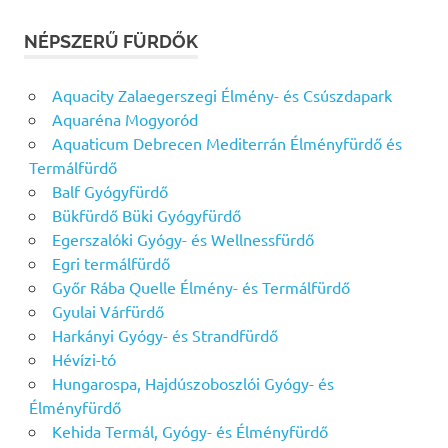
NÉPSZERŰ FÜRDŐK
Aquacity Zalaegerszegi Élmény- és Csúszdapark
Aquaréna Mogyoród
Aquaticum Debrecen Mediterrán Élményfürdő és
Termálfürdő
Balf Gyógyfürdő
Bükfürdő Büki Gyógyfürdő
Egerszalóki Gyógy- és Wellnessfürdő
Egri termálfürdő
Győr Rába Quelle Élmény- és Termálfürdő
Gyulai Várfürdő
Harkányi Gyógy- és Strandfürdő
Hévízi-tó
Hungarospa, Hajdúszoboszlói Gyógy- és
Élményfürdő
Kehida Termál, Gyógy- és Élményfürdő