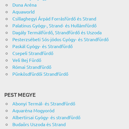
Duna Aréna
Aquaworld
Csillaghegyi Árpád Forrásfürdő és Strand
Palatinus Gyógy-, Strand- és Hullámfürdő
Dagály Termálfürdő, Strandfürdő és Uszoda
Pesterzsébeti Sós-jódos Gyógy- és Strandfürdő
Paskál Gyógy- és Strandfürdő
Csepeli Strandfürdő
Veli Bej Fürdő
Római Strandfürdő
Pünkösdfürdői Strandfürdő
PEST MEGYE
Abonyi Termál- és Strandfürdő
Aquaréna Mogyoród
Albertirsai Gyógy- és strandfürdő
Budaörs Uszoda és Strand