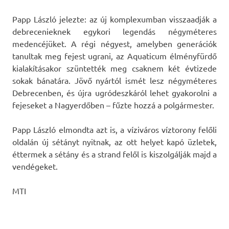
Papp László jelezte: az új komplexumban visszaadják a
debrecenieknek egykori legendás négyméteres
medencéjüket. A régi négyest, amelyben generációk
tanultak meg fejest ugrani, az Aquaticum élményfürdő
kialakításakor szüntették meg csaknem két évtizede
sokak bánatára. Jövő nyártól ismét lesz négyméteres
Debrecenben, és újra ugródeszkáról lehet gyakorolni a
fejeseket a Nagyerdőben – fűzte hozzá a polgármester.
Papp László elmondta azt is, a víziváros víztorony felőli
oldalán új sétányt nyitnak, az ott helyet kapó üzletek,
éttermek a sétány és a strand felől is kiszolgálják majd a
vendégeket.
MTI