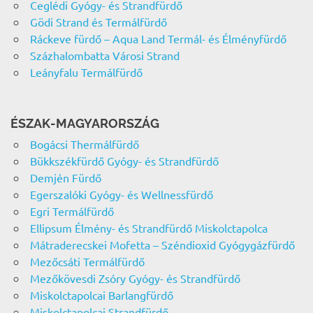
Ceglédi Gyógy- és Strandfürdő
Gödi Strand és Termálfürdő
Ráckeve fürdő – Aqua Land Termál- és Élményfürdő
Százhalombatta Városi Strand
Leányfalu Termálfürdő
ÉSZAK-MAGYARORSZÁG
Bogácsi Thermálfürdő
Bükkszékfürdő Gyógy- és Strandfürdő
Demjén Fürdő
Egerszalóki Gyógy- és Wellnessfürdő
Egri Termálfürdő
Ellipsum Élmény- és Strandfürdő Miskolctapolca
Mátraderecskei Mofetta – Széndioxid Gyógygázfürdő
Mezőcsáti Termálfürdő
Mezőkövesdi Zsóry Gyógy- és Strandfürdő
Miskolctapolcai Barlangfürdő
Miskolctapolcai Strandfürdő