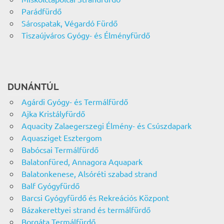
Parádfürdő
Sárospatak, Végardó Fürdő
Tiszaújváros Gyógy- és Élményfürdő
DUNÁNTÚL
Agárdi Gyógy- és Termálfürdő
Ajka Kristályfürdő
Aquacity Zalaegerszegi Élmény- és Csúszdapark
Aquasziget Esztergom
Babócsai Termálfürdő
Balatonfüred, Annagora Aquapark
Balatonkenese, Alsóréti szabad strand
Balf Gyógyfürdő
Barcsi Gyógyfürdő és Rekreációs Központ
Bázakerettyei strand és termálfürdő
Borgáta Termálfürdő