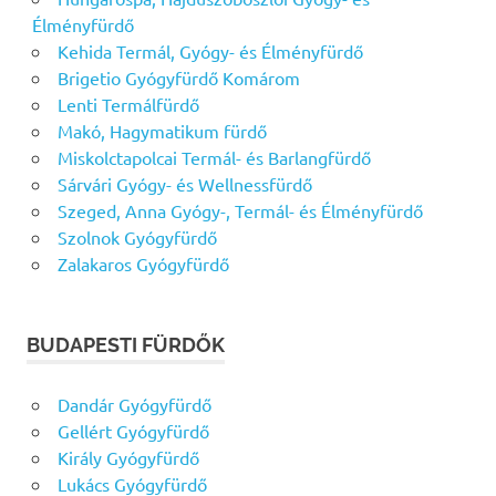
Élményfürdő
Kehida Termál, Gyógy- és Élményfürdő
Brigetio Gyógyfürdő Komárom
Lenti Termálfürdő
Makó, Hagymatikum fürdő
Miskolctapolcai Termál- és Barlangfürdő
Sárvári Gyógy- és Wellnessfürdő
Szeged, Anna Gyógy-, Termál- és Élményfürdő
Szolnok Gyógyfürdő
Zalakaros Gyógyfürdő
BUDAPESTI FÜRDŐK
Dandár Gyógyfürdő
Gellért Gyógyfürdő
Király Gyógyfürdő
Lukács Gyógyfürdő