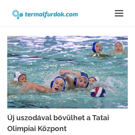
Termalfur
MENU
Skip
to
content
Új uszodával bővülhet a Tatai
Olimpiai Központ