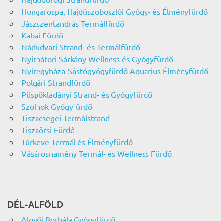
Hungarospa, Hajdúszoboszlói Gyógy- és Élményfürdő
Jászszentandrás Termálfürdő
Kabai Fürdő
Nádudvari Strand- és Termálfürdő
Nyírbátori Sárkány Wellness és Gyógyfürdő
Nyíregyháza-Sóstógyógyfürdő Aquarius Élményfürdő
Polgári Strandfürdő
Püspökladányi Strand- és Gyógyfürdő
Szolnok Gyógyfürdő
Tiszacsegei Termálstrand
Tiszaörsi Fürdő
Túrkeve Termál és Élményfürdő
Vásárosnamény Termál- és Wellness Fürdő
DÉL-ALFÖLD
Algyői Borbála Gyógyfürdő