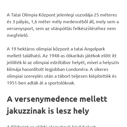
A Tatai Olimpia Központ jelenlegi uszodája 25 méteres
és 3 pályás, 1,6 méter mély medencéből áll, mely sem a
versenysport, sem az utánpótlás felkészüléséhez nem
megfelelő.
A 19 hektáros olimpiai központ a tatai Angolpark
mellett található. Az 1948-as ötkarikás játékok előtt itt
jelölték ki az olimpiai edzőtábor helyét, mivel a helyszín
klímája hasonlított legjobban Londonéra. A sikeres
olimpiai szereplés után a tábort teljesen kiépítették és
1951-ben adták át a sportolóknak.
A versenymedence mellett
jakuzzinak is lesz hely
A földszint az alábbi elemeknek kínál helyet: