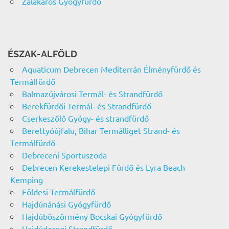
Zalakaros Gyógyfürdő
ÉSZAK-ALFÖLD
Aquaticum Debrecen Mediterrán Élményfürdő és
Termálfürdő
Balmazújvárosi Termál- és Strandfürdő
Berekfürdői Termál- és Strandfürdő
Cserkeszőlő Gyógy- és strandfürdő
Berettyóújfalu, Bihar Termálliget Strand- és
Termálfürdő
Debreceni Sportuszoda
Debrecen Kerekestelepi Fürdő és Lyra Beach
Kemping
Földesi Termálfürdő
Hajdúnánási Gyógyfürdő
Hajdúböszörmény Bocskai Gyógyfürdő
Hajdúdorogi Strandfürdő