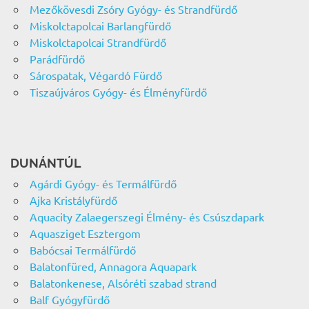
Mezőkövesdi Zsóry Gyógy- és Strandfürdő
Miskolctapolcai Barlangfürdő
Miskolctapolcai Strandfürdő
Parádfürdő
Sárospatak, Végardó Fürdő
Tiszaújváros Gyógy- és Élményfürdő
DUNÁNTÚL
Agárdi Gyógy- és Termálfürdő
Ajka Kristályfürdő
Aquacity Zalaegerszegi Élmény- és Csúszdapark
Aquasziget Esztergom
Babócsai Termálfürdő
Balatonfüred, Annagora Aquapark
Balatonkenese, Alsóréti szabad strand
Balf Gyógyfürdő