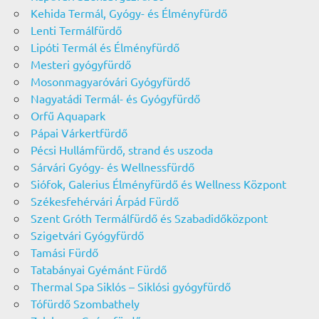
Kehida Termál, Gyógy- és Élményfürdő
Lenti Termálfürdő
Lipóti Termál és Élményfürdő
Mesteri gyógyfürdő
Mosonmagyaróvári Gyógyfürdő
Nagyatádi Termál- és Gyógyfürdő
Orfű Aquapark
Pápai Várkertfürdő
Pécsi Hullámfürdő, strand és uszoda
Sárvári Gyógy- és Wellnessfürdő
Siófok, Galerius Élményfürdő és Wellness Központ
Székesfehérvári Árpád Fürdő
Szent Gróth Termálfürdő és Szabadidőközpont
Szigetvári Gyógyfürdő
Tamási Fürdő
Tatabányai Gyémánt Fürdő
Thermal Spa Siklós – Siklósi gyógyfürdő
Tófürdő Szombathely