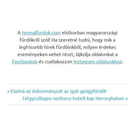
A
termalfurdok.com
elsősorban magyarországi
fürdőkről szól! Ha szeretné tudni, hogy mik a
legfrissebb hírek fürdőinkből, milyen érdekes
eseményeken vehet részt, lájkolja oldalunkat a
Facebookon
és csatlakozzon
Instagram oldalunkhoz
.
Previous
Bejegyzés
Eladná az önkormányzat az igali gyógyfürdőt
Post:
Next
Négycsillagos wellness hotelt kap Herceghalom
navigáció
Post: