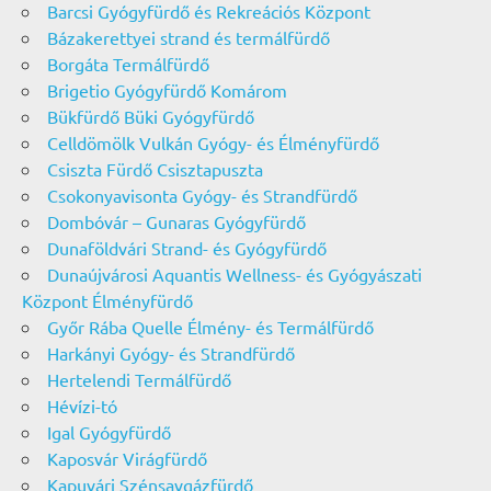
Barcsi Gyógyfürdő és Rekreációs Központ
Bázakerettyei strand és termálfürdő
Borgáta Termálfürdő
Brigetio Gyógyfürdő Komárom
Bükfürdő Büki Gyógyfürdő
Celldömölk Vulkán Gyógy- és Élményfürdő
Csiszta Fürdő Csisztapuszta
Csokonyavisonta Gyógy- és Strandfürdő
Dombóvár – Gunaras Gyógyfürdő
Dunaföldvári Strand- és Gyógyfürdő
Dunaújvárosi Aquantis Wellness- és Gyógyászati
Központ Élményfürdő
Győr Rába Quelle Élmény- és Termálfürdő
Harkányi Gyógy- és Strandfürdő
Hertelendi Termálfürdő
Hévízi-tó
Igal Gyógyfürdő
Kaposvár Virágfürdő
Kapuvári Szénsavgázfürdő