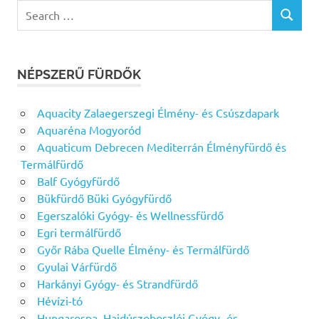
Search
SEARCH
for:
NÉPSZERŰ FÜRDŐK
Aquacity Zalaegerszegi Élmény- és Csúszdapark
Aquaréna Mogyoród
Aquaticum Debrecen Mediterrán Élményfürdő és
Termálfürdő
Balf Gyógyfürdő
Bükfürdő Büki Gyógyfürdő
Egerszalóki Gyógy- és Wellnessfürdő
Egri termálfürdő
Győr Rába Quelle Élmény- és Termálfürdő
Gyulai Várfürdő
Harkányi Gyógy- és Strandfürdő
Hévízi-tó
Hungarospa, Hajdúszoboszlói Gyógy- és