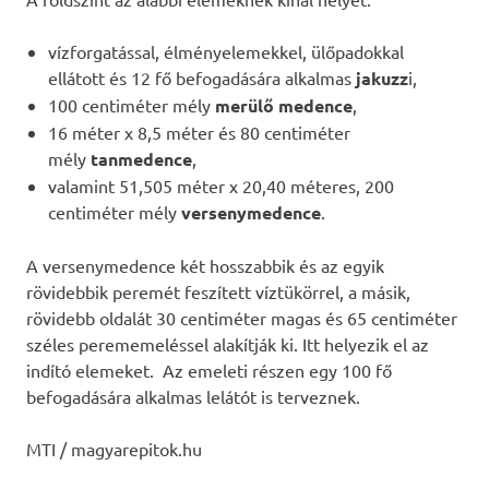
vízforgatással, élményelemekkel, ülőpadokkal
ellátott és 12 fő befogadására alkalmas
jakuzz
i,
100 centiméter mély
merülő medence
,
16 méter x 8,5 méter és 80 centiméter
mély
tanmedence
,
valamint 51,505 méter x 20,40 méteres, 200
centiméter mély
versenymedence
.
A versenymedence két hosszabbik és az egyik
rövidebbik peremét feszített víztükörrel, a másik,
rövidebb oldalát 30 centiméter magas és 65 centiméter
széles perememeléssel alakítják ki. Itt helyezik el az
indító elemeket. Az emeleti részen egy 100 fő
befogadására alkalmas lelátót is terveznek.
MTI / magyarepitok.hu