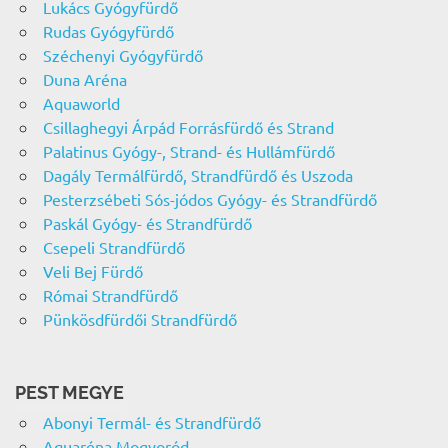
Lukács Gyógyfürdő
Rudas Gyógyfürdő
Széchenyi Gyógyfürdő
Duna Aréna
Aquaworld
Csillaghegyi Árpád Forrásfürdő és Strand
Palatinus Gyógy-, Strand- és Hullámfürdő
Dagály Termálfürdő, Strandfürdő és Uszoda
Pesterzsébeti Sós-jódos Gyógy- és Strandfürdő
Paskál Gyógy- és Strandfürdő
Csepeli Strandfürdő
Veli Bej Fürdő
Római Strandfürdő
Pünkösdfürdői Strandfürdő
PEST MEGYE
Abonyi Termál- és Strandfürdő
Aquaréna Mogyoród