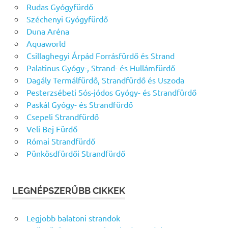
Rudas Gyógyfürdő
Széchenyi Gyógyfürdő
Duna Aréna
Aquaworld
Csillaghegyi Árpád Forrásfürdő és Strand
Palatinus Gyógy-, Strand- és Hullámfürdő
Dagály Termálfürdő, Strandfürdő és Uszoda
Pesterzsébeti Sós-jódos Gyógy- és Strandfürdő
Paskál Gyógy- és Strandfürdő
Csepeli Strandfürdő
Veli Bej Fürdő
Római Strandfürdő
Pünkösdfürdői Strandfürdő
LEGNÉPSZERŰBB CIKKEK
Legjobb balatoni strandok