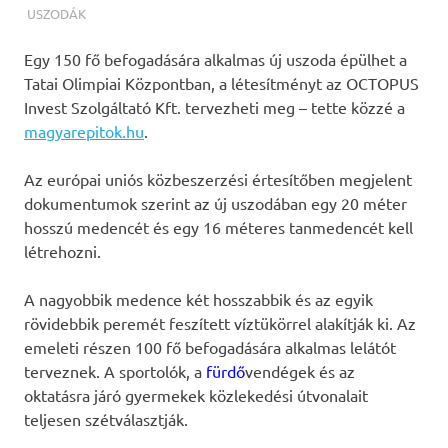
TERMALFURDOK.COM
USZODÁK
Egy 150 fő befogadására alkalmas új uszoda épülhet a
Tatai Olimpiai Központban, a létesítményt az OCTOPUS
Invest Szolgáltató Kft. tervezheti meg – tette közzé a
magyarepitok.hu
.
Az európai uniós közbeszerzési értesítőben megjelent
dokumentumok szerint az új uszodában egy 20 méter
hosszú medencét és egy 16 méteres tanmedencét kell
létrehozni.
A nagyobbik medence két hosszabbik és az egyik
rövidebbik peremét feszített víztükörrel alakítják ki. Az
emeleti részen 100 fő befogadására alkalmas lelátót
terveznek. A sportolók, a
fürdő
vendégek és az
oktatásra járó gyermekek közlekedési útvonalait
teljesen szétválasztják.