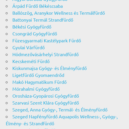
Árpád Fürdő Békéscsaba
Ballószög, Aranykor Wellness és Termálfürdő
Battonyai Termál Strandfürdő
Békési Gyógyfürdő
Csongrád Gyógyfürdő
Füzesgyarmati Kastélypark Fürdő
Gyulai Várfürdő
Hódmezővásárhelyi Strandfürdő
Kecskeméti Fürdő
Kiskunmajsa Gyógy- és Élményfürdő
Ligetfürdő Gyomaendrőd
Makó Hagymatikum Fürdő
Mórahalmi Gyógyfürdő
Orosháza-Gyopárosi Gyógyfürdő
Szarvasi Szent Klára Gyógyfürdő
Szeged, Anna Gyógy-, Termál- és Élményfürdő
Szeged Napfényfürdő Aquapolis Wellness-, Gyógy-,
Élmény- és Strandfürdő