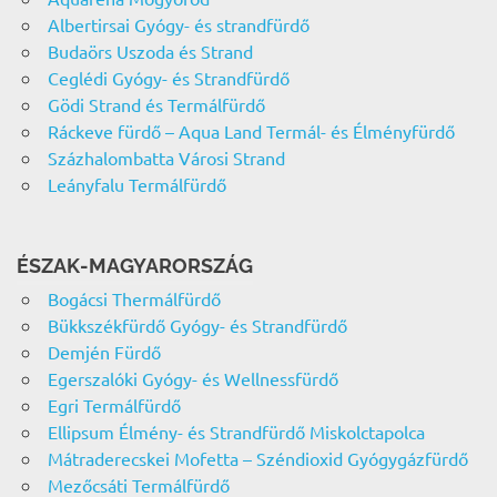
Albertirsai Gyógy- és strandfürdő
Budaörs Uszoda és Strand
Ceglédi Gyógy- és Strandfürdő
Gödi Strand és Termálfürdő
Ráckeve fürdő – Aqua Land Termál- és Élményfürdő
Százhalombatta Városi Strand
Leányfalu Termálfürdő
ÉSZAK-MAGYARORSZÁG
Bogácsi Thermálfürdő
Bükkszékfürdő Gyógy- és Strandfürdő
Demjén Fürdő
Egerszalóki Gyógy- és Wellnessfürdő
Egri Termálfürdő
Ellipsum Élmény- és Strandfürdő Miskolctapolca
Mátraderecskei Mofetta – Széndioxid Gyógygázfürdő
Mezőcsáti Termálfürdő