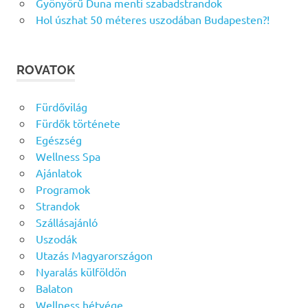
Gyönyörű Duna menti szabadstrandok
Hol úszhat 50 méteres uszodában Budapesten?!
ROVATOK
Fürdővilág
Fürdők története
Egészség
Wellness Spa
Ajánlatok
Programok
Strandok
Szállásajánló
Uszodák
Utazás Magyarországon
Nyaralás külföldön
Balaton
Wellness hétvége