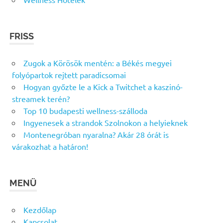
FRISS
Zugok a Körösök mentén: a Békés megyei
folyópartok rejtett paradicsomai
Hogyan győzte le a Kick a Twitchet a kaszinó-
streamek terén?
Top 10 budapesti wellness-szálloda
Ingyenesek a strandok Szolnokon a helyieknek
Montenegróban nyaralna? Akár 28 órát is
várakozhat a határon!
MENÜ
Kezdőlap
Kapcsolat