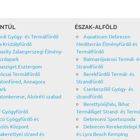
NTÚL
ÉSZAK-ALFÖLD
rdi Gyógy- és Termálfürdő
Aquaticum Debrecen
a Kristályfürdő
Mediterrán Élményfürdő és
acity Zalaegerszegi Élmény-
Termálfürdő
szdapark
Balmazújvárosi Termál- é
asziget Esztergom
Strandfürdő
ócsai Termálfürdő
Berekfürdői Termál- és
atonfüred, Annagora
Strandfürdő
ark
Cserkeszőlő Gyógy- és
atonkenese, Alsóréti szabad
strandfürdő
Berettyóújfalu, Bihar
f Gyógyfürdő
Termálliget Strand- és Term
csi Gyógyfürdő és
Debreceni Sportuszoda
ciós Központ
Debrecen Kerekestelepi 
akerettyei strand és
és Lyra Beach Kemping