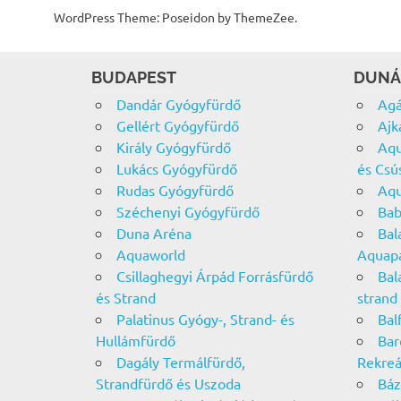
WordPress Theme: Poseidon by ThemeZee.
BUDAPEST
DUNÁ
Dandár Gyógyfürdő
Agá
Gellért Gyógyfürdő
Ajk
Király Gyógyfürdő
Aqu
Lukács Gyógyfürdő
és Csú
Rudas Gyógyfürdő
Aqu
Széchenyi Gyógyfürdő
Bab
Duna Aréna
Bal
Aquaworld
Aquap
Csillaghegyi Árpád Forrásfürdő
Bal
és Strand
strand
Palatinus Gyógy-, Strand- és
Bal
Hullámfürdő
Bar
Dagály Termálfürdő,
Rekreá
Strandfürdő és Uszoda
Báz