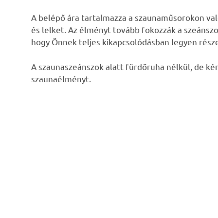
A belépő ára tartalmazza a szaunaműsorokon való 
és lelket. Az élményt tovább fokozzák a szeánszok
hogy Önnek teljes kikapcsolódásban legyen része
A szaunaszeánszok alatt fürdőruha nélkül, de ké
szaunaélményt.