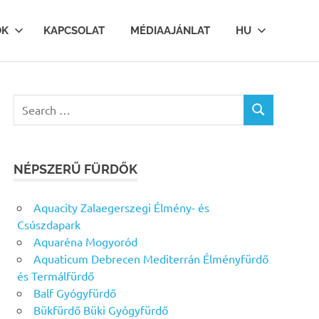
OK
KAPCSOLAT
MÉDIAAJÁNLAT
HU
Search
SEARCH
for:
NÉPSZERŰ FÜRDŐK
Aquacity Zalaegerszegi Élmény- és
Csúszdapark
Aquaréna Mogyoród
Aquaticum Debrecen Mediterrán Élményfürdő
és Termálfürdő
Balf Gyógyfürdő
Bükfürdő Büki Gyógyfürdő