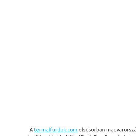
A
termalfurdok.com
elsősorban magyarország