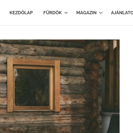
lfurdok.com
KEZDŐLAP
FÜRDŐK
MAGAZIN
AJÁNLAT