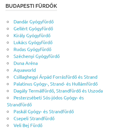
BUDAPESTI FÜRDŐK
Dandár Gyógyfürdő
Gellért Gyógyfürdő
Király Gyógyfürdő
Lukács Gyógyfürdő
Rudas Gyógyfürdő
Széchenyi Gyógyfürdő
Duna Aréna
Aquaworld
Csillaghegyi Árpád Forrásfürdő és Strand
Palatinus Gyógy-, Strand- és Hullámfürdő
Dagály Termálfürdő, Strandfürdő és Uszoda
Pesterzsébeti Sós-jódos Gyógy- és
Strandfürdő
Paskál Gyógy- és Strandfürdő
Csepeli Strandfürdő
Veli Bej Fürdő