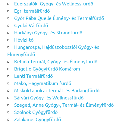
Egerszalóki Gyógy- és Wellnessfürdő
Egri termálfürdő
Győr Rába Quelle Élmény- és Termálfürdő
Gyulai Várfürdő
Harkányi Gyógy- és Strandfürdő
Hévízi-tó
Hungarospa, Hajdúszoboszlói Gyógy- és
Élményfürdő
Kehida Termál, Gyógy- és Élményfürdő
Brigetio Gyógyfürdő Komárom
Lenti Termálfürdő
Makó, Hagymatikum fürdő
Miskolctapolcai Termál- és Barlangfürdő
Sárvári Gyógy- és Wellnessfürdő
Szeged, Anna Gyógy-, Termál- és Élményfürdő
Szolnok Gyógyfürdő
Zalakaros Gyógyfürdő