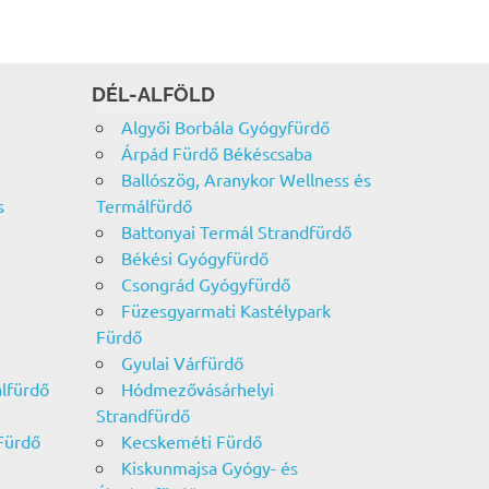
DÉL-ALFÖLD
Algyői Borbála Gyógyfürdő
Árpád Fürdő Békéscsaba
Ballószög, Aranykor Wellness és
s
Termálfürdő
Battonyai Termál Strandfürdő
Békési Gyógyfürdő
Csongrád Gyógyfürdő
Füzesgyarmati Kastélypark
Fürdő
Gyulai Várfürdő
álfürdő
Hódmezővásárhelyi
Strandfürdő
Fürdő
Kecskeméti Fürdő
Kiskunmajsa Gyógy- és