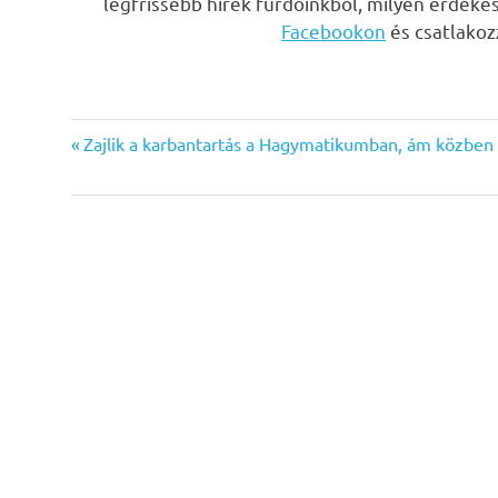
legfrissebb hírek fürdőinkből, milyen érdeke
Facebookon
és csatlako
Previous
Bejegyzés
Zajlik a karbantartás a Hagymatikumban, ám közben 
Post:
navigáció