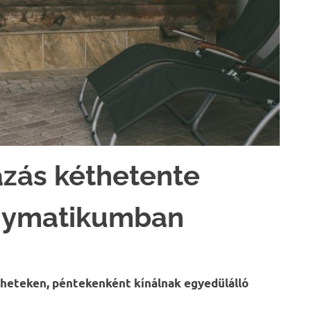
ázás kéthetente
gymatikumban
 heteken, péntekenként kínálnak egyedülálló