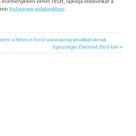
s eseményeken vehet részt, lájkolja oldalunkat a
zzon
Instagram oldalunkhoz
.
ezen a héten is forró szaunaprogramokkal várnak
Next
Egészséges Életmód 2023-ban
Post: