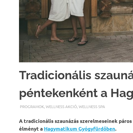
Tradicionális szaun
péntekenként a Ha
TERMALFURDOK.COM
PROGRAMOK
,
WELLNESS AKCIÓ
,
WELLNESS SPA
A tradicionális szaunázás szerelmeseinek páros
élményt a
Hagymatikum Gyógyfürdőben
.