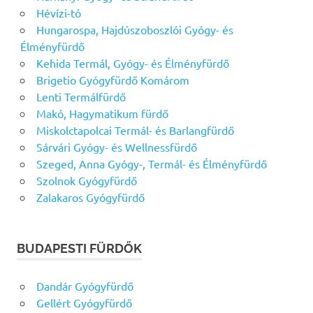
Hévízi-tó
Hungarospa, Hajdúszoboszlói Gyógy- és
Élményfürdő
Kehida Termál, Gyógy- és Élményfürdő
Brigetio Gyógyfürdő Komárom
Lenti Termálfürdő
Makó, Hagymatikum fürdő
Miskolctapolcai Termál- és Barlangfürdő
Sárvári Gyógy- és Wellnessfürdő
Szeged, Anna Gyógy-, Termál- és Élményfürdő
Szolnok Gyógyfürdő
Zalakaros Gyógyfürdő
BUDAPESTI FÜRDŐK
Dandár Gyógyfürdő
Gellért Gyógyfürdő