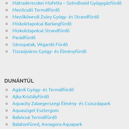
Mátraderecskei Mofetta – Széndioxid Gyógygázfürdő
Mezőcsáti Termálfürdő
Mezőkövesdi Zsóry Gyógy- és Strandfürdő
Miskolctapolcai Barlangfürdő
Miskolctapolcai Strandfürdő
Parádfürdő
Sárospatak, Végardó Fürdő
Tiszaújváros Gyógy- és Élményfürdő
DUNÁNTÚL
Agárdi Gyógy- és Termálfürdő
Ajka Kristályfürdő
Aquacity Zalaegerszegi Élmény- és Csúszdapark
Aquasziget Esztergom
Babócsai Termálfürdő
Balatonfüred, Annagora Aquapark