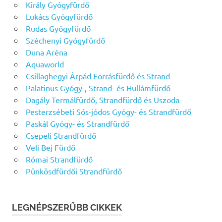
Király Gyógyfürdő
Lukács Gyógyfürdő
Rudas Gyógyfürdő
Széchenyi Gyógyfürdő
Duna Aréna
Aquaworld
Csillaghegyi Árpád Forrásfürdő és Strand
Palatinus Gyógy-, Strand- és Hullámfürdő
Dagály Termálfürdő, Strandfürdő és Uszoda
Pesterzsébeti Sós-jódos Gyógy- és Strandfürdő
Paskál Gyógy- és Strandfürdő
Csepeli Strandfürdő
Veli Bej Fürdő
Római Strandfürdő
Pünkösdfürdői Strandfürdő
LEGNÉPSZERŰBB CIKKEK