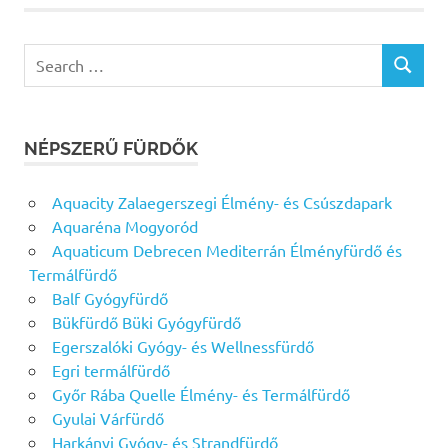
Search
SEARCH
for:
NÉPSZERŰ FÜRDŐK
Aquacity Zalaegerszegi Élmény- és Csúszdapark
Aquaréna Mogyoród
Aquaticum Debrecen Mediterrán Élményfürdő és
Termálfürdő
Balf Gyógyfürdő
Bükfürdő Büki Gyógyfürdő
Egerszalóki Gyógy- és Wellnessfürdő
Egri termálfürdő
Győr Rába Quelle Élmény- és Termálfürdő
Gyulai Várfürdő
Harkányi Gyógy- és Strandfürdő