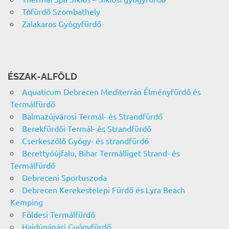
Tófürdő Szombathely
Zalakaros Gyógyfürdő
ÉSZAK-ALFÖLD
Aquaticum Debrecen Mediterrán Élményfürdő és
Termálfürdő
Balmazújvárosi Termál- és Strandfürdő
Berekfürdői Termál- és Strandfürdő
Cserkeszőlő Gyógy- és strandfürdő
Berettyóújfalu, Bihar Termálliget Strand- és
Termálfürdő
Debreceni Sportuszoda
Debrecen Kerekestelepi Fürdő és Lyra Beach
Kemping
Földesi Termálfürdő
Hajdúnánási Gyógyfürdő