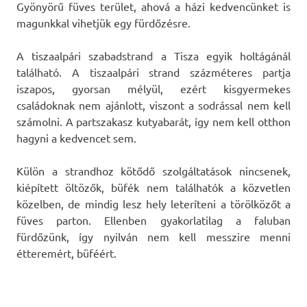
Gyönyörű füves terület, ahová a házi kedvencünket is
magunkkal vihetjük egy fürdőzésre.
A tiszaalpári szabadstrand a Tisza egyik holtágánál
található. A tiszaalpári strand százméteres partja
iszapos, gyorsan mélyül, ezért kisgyermekes
családoknak nem ajánlott, viszont a sodrással nem kell
számolni. A partszakasz kutyabarát, így nem kell otthon
hagyni a kedvencet sem.
Külön a strandhoz kötődő szolgáltatások nincsenek,
kiépített öltözők, büfék nem találhatók a közvetlen
közelben, de mindig lesz hely leteríteni a törölközőt a
füves parton. Ellenben gyakorlatilag a faluban
fürdőzünk, így nyilván nem kell messzire menni
étteremért, büféért.