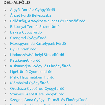
DÉL-ALFÖLD
Algyői Borbála Gyógyfürdő
Árpád Fürdő Békéscsaba
Ballószög, Aranykor Wellness és Termálfürdő
Battonyai Termál Strandfürdő
Békési Gyógyfürdő
Csongrád Gyógyfürdő
Füzesgyarmati Kastélypark Fürdő
Gyulai Várfürdő
Hódmezővásárhelyi Strandfürdő
Kecskeméti Fürdő
Kiskunmajsa Gyógy- és Élményfürdő
Ligetfürdő Gyomaendrőd
Makó Hagymatikum Fürdő
Mórahalmi Gyógyfürdő
Orosháza-Gyopárosi Gyógyfürdő
Szarvasi Szent Klára Gyógyfürdő
Szeged, Anna Gyógy-, Termál- és Élményfürdő
Szeged Napfényfürdő Aquapolis Wellness-, Gyógy-,