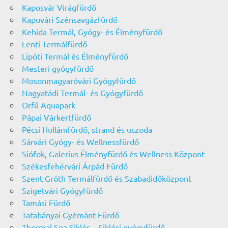
Kaposvár Virágfürdő
Kapuvári Szénsavgázfürdő
Kehida Termál, Gyógy- és Élményfürdő
Lenti Termálfürdő
Lipóti Termál és Élményfürdő
Mesteri gyógyfürdő
Mosonmagyaróvári Gyógyfürdő
Nagyatádi Termál- és Gyógyfürdő
Orfű Aquapark
Pápai Várkertfürdő
Pécsi Hullámfürdő, strand és uszoda
Sárvári Gyógy- és Wellnessfürdő
Siófok, Galerius Élményfürdő és Wellness Központ
Székesfehérvári Árpád Fürdő
Szent Gróth Termálfürdő és Szabadidőközpont
Szigetvári Gyógyfürdő
Tamási Fürdő
Tatabányai Gyémánt Fürdő
Thermal Spa Siklós – Siklósi gyógyfürdő