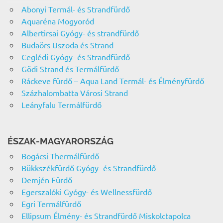
Abonyi Termál- és Strandfürdő
Aquaréna Mogyoród
Albertirsai Gyógy- és strandfürdő
Budaörs Uszoda és Strand
Ceglédi Gyógy- és Strandfürdő
Gödi Strand és Termálfürdő
Ráckeve fürdő – Aqua Land Termál- és Élményfürdő
Százhalombatta Városi Strand
Leányfalu Termálfürdő
ÉSZAK-MAGYARORSZÁG
Bogácsi Thermálfürdő
Bükkszékfürdő Gyógy- és Strandfürdő
Demjén Fürdő
Egerszalóki Gyógy- és Wellnessfürdő
Egri Termálfürdő
Ellipsum Élmény- és Strandfürdő Miskolctapolca