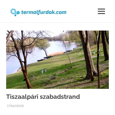
Termalfur
MENU
Skip
to
content
Tiszaalpári szabadstrand
TERMALFURDOK.COM
STRANDOK