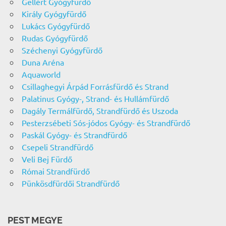
Gellért Gyógyfürdő
Király Gyógyfürdő
Lukács Gyógyfürdő
Rudas Gyógyfürdő
Széchenyi Gyógyfürdő
Duna Aréna
Aquaworld
Csillaghegyi Árpád Forrásfürdő és Strand
Palatinus Gyógy-, Strand- és Hullámfürdő
Dagály Termálfürdő, Strandfürdő és Uszoda
Pesterzsébeti Sós-jódos Gyógy- és Strandfürdő
Paskál Gyógy- és Strandfürdő
Csepeli Strandfürdő
Veli Bej Fürdő
Római Strandfürdő
Pünkösdfürdői Strandfürdő
PEST MEGYE