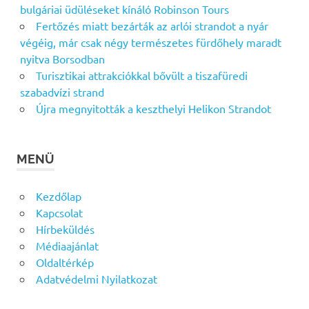
bulgáriai üdüléseket kínáló Robinson Tours
Fertőzés miatt bezárták az arlói strandot a nyár
végéig, már csak négy természetes fürdőhely maradt
nyitva Borsodban
Turisztikai attrakciókkal bővült a tiszafüredi
szabadvízi strand
Újra megnyitották a keszthelyi Helikon Strandot
MENÜ
Kezdőlap
Kapcsolat
Hírbeküldés
Médiaajánlat
Oldaltérkép
Adatvédelmi Nyilatkozat