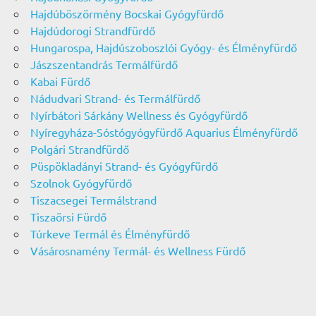
Hajdúböszörmény Bocskai Gyógyfürdő
Hajdúdorogi Strandfürdő
Hungarospa, Hajdúszoboszlói Gyógy- és Élményfürdő
Jászszentandrás Termálfürdő
Kabai Fürdő
Nádudvari Strand- és Termálfürdő
Nyírbátori Sárkány Wellness és Gyógyfürdő
Nyíregyháza-Sóstógyógyfürdő Aquarius Élményfürdő
Polgári Strandfürdő
Püspökladányi Strand- és Gyógyfürdő
Szolnok Gyógyfürdő
Tiszacsegei Termálstrand
Tiszaörsi Fürdő
Túrkeve Termál és Élményfürdő
Vásárosnamény Termál- és Wellness Fürdő