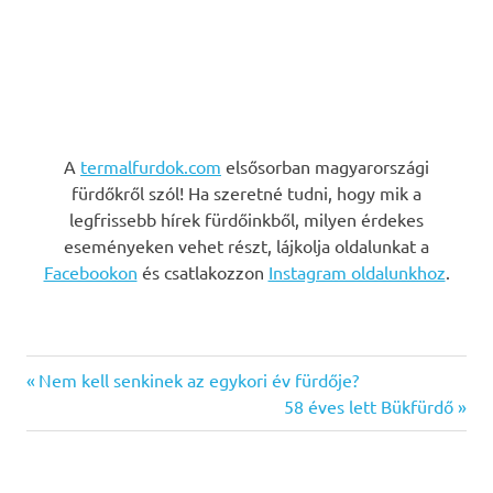
A
termalfurdok.com
elsősorban magyarországi
fürdőkről szól! Ha szeretné tudni, hogy mik a
legfrissebb hírek fürdőinkből, milyen érdekes
eseményeken vehet részt, lájkolja oldalunkat a
Facebookon
és csatlakozzon
Instagram oldalunkhoz
.
Previous
Bejegyzés
Nem kell senkinek az egykori év fürdője?
Post:
Next
58 éves lett Bükfürdő
navigáció
Post: