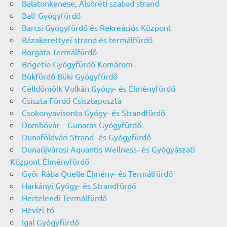
Balatonkenese, Alsóréti szabad strand
Balf Gyógyfürdő
Barcsi Gyógyfürdő és Rekreációs Központ
Bázakerettyei strand és termálfürdő
Borgáta Termálfürdő
Brigetio Gyógyfürdő Komárom
Bükfürdő Büki Gyógyfürdő
Celldömölk Vulkán Gyógy- és Élményfürdő
Csiszta Fürdő Csisztapuszta
Csokonyavisonta Gyógy- és Strandfürdő
Dombóvár – Gunaras Gyógyfürdő
Dunaföldvári Strand- és Gyógyfürdő
Dunaújvárosi Aquantis Wellness- és Gyógyászati
Központ Élményfürdő
Győr Rába Quelle Élmény- és Termálfürdő
Harkányi Gyógy- és Strandfürdő
Hertelendi Termálfürdő
Hévízi-tó
Igal Gyógyfürdő