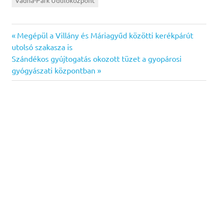
Previous
Bejegyzés
Megépül a Villány és Máriagyűd közötti kerékpárút
Post:
utolsó szakasza is
navigáció
Next
Szándékos gyújtogatás okozott tüzet a gyopárosi
Post:
gyógyászati központban