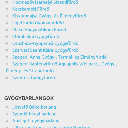
Hódmezővásárhelyi Strandfürdő
Kecskeméti Fürdő
Kiskunmajsa Gyógy- és Élményfürdő
Ligetfürdő Gyomaendrőd
Makó Hagymatikum Fürdő
Mórahalmi Gyógyfürdő
Orosháza-Gyopárosi Gyógyfürdő
Szarvasi Szent Klára Gyógyfürdő
Szeged, Anna Gyógy-, Termál- és Élményfürdő
Szeged Napfényfürdő Aquapolis Wellness-, Gyógy-,
Élmény- és Strandfürdő
Szentesi Gyógyfürdő
GYÓGYBARLANGOK
Jósvafő Béke-barlang
Szemlő-hegyi-barlang
Abaligeti-gyógybarlang
Lillafüred Szent István cseppkőbarlang