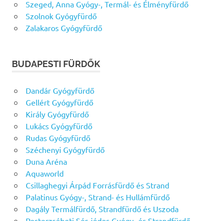
Szeged, Anna Gyógy-, Termál- és Élményfürdő
Szolnok Gyógyfürdő
Zalakaros Gyógyfürdő
BUDAPESTI FÜRDŐK
Dandár Gyógyfürdő
Gellért Gyógyfürdő
Király Gyógyfürdő
Lukács Gyógyfürdő
Rudas Gyógyfürdő
Széchenyi Gyógyfürdő
Duna Aréna
Aquaworld
Csillaghegyi Árpád Forrásfürdő és Strand
Palatinus Gyógy-, Strand- és Hullámfürdő
Dagály Termálfürdő, Strandfürdő és Uszoda
Pesterzsébeti Sós-jódos Gyógy- és Strandfürdő