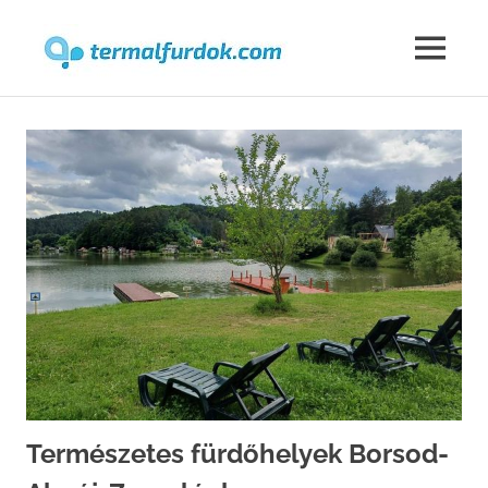
Termalfur
MENU
Skip
to
content
Természetes fürdőhelyek Borsod-