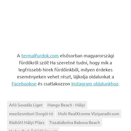
A
termalfurdok.com
elsősorban magyarországi
fürdőkről szól! Ha szeretné tudni, hogy mik a
legfrissebb hírek fürdőinkből, milyen érdekes
eseményeken vehet részt, lájkolja oldalunkat a
Facebookon
és csatlakozzon
Instagram oldalunkhoz
.
Arló Suvadás Liget
Mango Beach - Mályi
mezőzombori Dorgói-tó
Muhi RealXtreme Víziparadicsom
RádióM Mályi Plázs
Tiszabábolna Babuna Beach
Vadna-Park Üdülőközpont