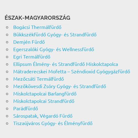
ÉSZAK-MAGYARORSZÁG
Bogácsi Thermálfürdő
Bükkszékfürdő Gyógy- és Strandfürdő
Demjén Fürdő
Egerszalóki Gyógy- és Wellnessfürdő
Egri Termálfürdő
Ellipsum Élmény- és Strandfürdő Miskolctapolca
Mátraderecskei Mofetta – Széndioxid Gyógygázfürdő
Mezőcsáti Termálfürdő
Mezőkövesdi Zsóry Gyógy- és Strandfürdő
Miskolctapolcai Barlangfürdő
Miskolctapolcai Strandfürdő
Parádfürdő
Sárospatak, Végardó Fürdő
Tiszaújváros Gyógy- és Élményfürdő