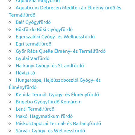
Aquaréna Mogyoród
Aquaticum Debrecen Mediterrán Élményfürdő és
Termálfürdő
Balf Gyógyfürdő
Bükfürdő Büki Gyógyfürdő
Egerszalóki Gyógy- és Wellnessfürdő
Egri termálfürdő
Győr Rába Quelle Élmény- és Termálfürdő
Gyulai Várfürdő
Harkányi Gyógy- és Strandfürdő
Hévízi-tó
Hungarospa, Hajdúszoboszlói Gyógy- és
Élményfürdő
Kehida Termál, Gyógy- és Élményfürdő
Brigetio Gyógyfürdő Komárom
Lenti Termálfürdő
Makó, Hagymatikum fürdő
Miskolctapolcai Termál- és Barlangfürdő
Sárvári Gyógy- és Wellnessfürdő