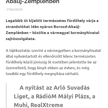
Abaúj-Zemplénben
TERMALFURDOK.COM
STRANDOK
Legalább öt kijelölt természetes fürdőhely várja a
strandolókat idén nyáron Borsod-Abaúj-
Zemplénben – közölte a vármegyei kormányhivatal
sajtószolgálata.
A tájékoztatás szerint a vármegyében a kormányhivatal
által nyilvántartott és ellenőrzött kilenc természetes
fürdőhely közül júniusig öt esetében jelentette be az
üzemeltető, hogy kinyit ebben az évben, és még
további egy fürdőhely megnyitása várható.
A nyitást az Arló Suvadás
Liget, a RádióM Mályi Plázs, a
Muhi, RealXtreme