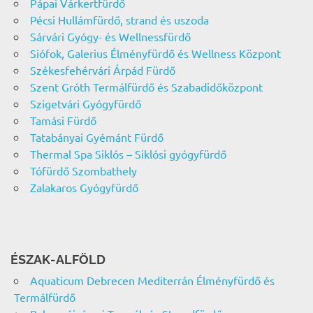
Pápai Várkertfürdő
Pécsi Hullámfürdő, strand és uszoda
Sárvári Gyógy- és Wellnessfürdő
Siófok, Galerius Élményfürdő és Wellness Központ
Székesfehérvári Árpád Fürdő
Szent Gróth Termálfürdő és Szabadidőközpont
Szigetvári Gyógyfürdő
Tamási Fürdő
Tatabányai Gyémánt Fürdő
Thermal Spa Siklós – Siklósi gyógyfürdő
Tófürdő Szombathely
Zalakaros Gyógyfürdő
ÉSZAK-ALFÖLD
Aquaticum Debrecen Mediterrán Élményfürdő és
Termálfürdő