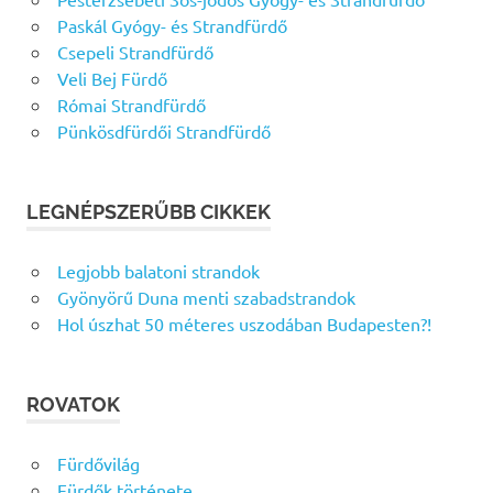
Paskál Gyógy- és Strandfürdő
Csepeli Strandfürdő
Veli Bej Fürdő
Római Strandfürdő
Pünkösdfürdői Strandfürdő
LEGNÉPSZERŰBB CIKKEK
Legjobb balatoni strandok
Gyönyörű Duna menti szabadstrandok
Hol úszhat 50 méteres uszodában Budapesten?!
ROVATOK
Fürdővilág
Fürdők története