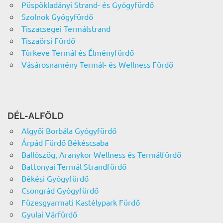
Püspökladányi Strand- és Gyógyfürdő
Szolnok Gyógyfürdő
Tiszacsegei Termálstrand
Tiszaörsi Fürdő
Túrkeve Termál és Élményfürdő
Vásárosnamény Termál- és Wellness Fürdő
DÉL-ALFÖLD
Algyői Borbála Gyógyfürdő
Árpád Fürdő Békéscsaba
Ballószög, Aranykor Wellness és Termálfürdő
Battonyai Termál Strandfürdő
Békési Gyógyfürdő
Csongrád Gyógyfürdő
Füzesgyarmati Kastélypark Fürdő
Gyulai Várfürdő