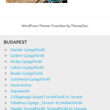
WordPress Theme: Poseidon by ThemeZee.
BUDAPEST
Dandár Gyógyfürdő
Gellért Gyógyfürdő
Király Gyógyfürdő
Lukács Gyógyfürdő
Rudas Gyógyfürdő
Széchenyi Gyógyfürdő
Duna Aréna
Aquaworld
Csillaghegyi Árpád Forrásfürdő és Strand
Palatinus Gyógy-, Strand- és Hullámfürdő
Dagály Termálfürdő, Strandfürdő és Uszoda