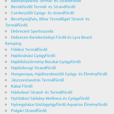
Balmazújvárosi Termál- és Strandfürdő
Berekfürdői Termál- és Strandfürdő
Cserkeszőlő Gyógy- és strandfürdő
Berettyóújfalu, Bihar Termálliget Strand- és
Termálfürdő
Debreceni Sportuszoda
Debrecen Kerekestelepi Fürdő és Lyra Beach
Kemping
Földesi Termálfürdő
Hajdúnánási Gyógyfürdő
Hajdúböszörmény Bocskai Gyógyfürdő
Hajdúdorogi Strandfürdő
Hungarospa, Hajdúszoboszlói Gyógy- és Élményfürdő
Jászszentandrás Termálfürdő
Kabai Fürdő
Nádudvari Strand- és Termálfürdő
Nyírbátori Sárkány Wellness és Gyógyfürdő
Nyíregyháza-Sóstógyógyfürdő Aquarius Élményfürdő
Polgári Strandfürdő