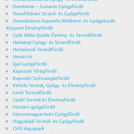
Dombóvár – Gunaras Gyógyfürdő
Dunaföldvári Strand- és Gyógyfürdő
Dunaújvárosi Aquantis Wellness- és Gyógyászati
Központ Élményfürdő
Győr Rába Quelle Élmény- és Termálfürdő
Harkányi Gyógy- és Strandfürdő
Hertelendi Termálfürdő
Hévízi-tó
Igal Gyógyfürdő
Kaposvár Virágfürdő
Kapuvári Szénsavgázfürdő
Kehida Termál, Gyógy- és Élményfürdő
Lenti Termálfürdő
Lipóti Termál és Élményfürdő
Mesteri gyógyfürdő
Mosonmagyaróvári Gyógyfürdő
Nagyatádi Termál- és Gyógyfürdő
Orfű Aquapark