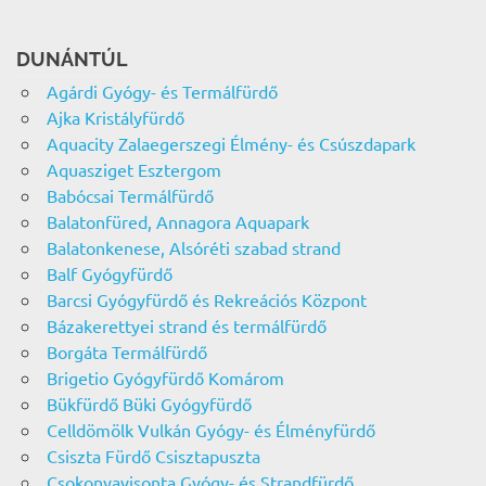
DUNÁNTÚL
Agárdi Gyógy- és Termálfürdő
Ajka Kristályfürdő
Aquacity Zalaegerszegi Élmény- és Csúszdapark
Aquasziget Esztergom
Babócsai Termálfürdő
Balatonfüred, Annagora Aquapark
Balatonkenese, Alsóréti szabad strand
Balf Gyógyfürdő
Barcsi Gyógyfürdő és Rekreációs Központ
Bázakerettyei strand és termálfürdő
Borgáta Termálfürdő
Brigetio Gyógyfürdő Komárom
Bükfürdő Büki Gyógyfürdő
Celldömölk Vulkán Gyógy- és Élményfürdő
Csiszta Fürdő Csisztapuszta
Csokonyavisonta Gyógy- és Strandfürdő