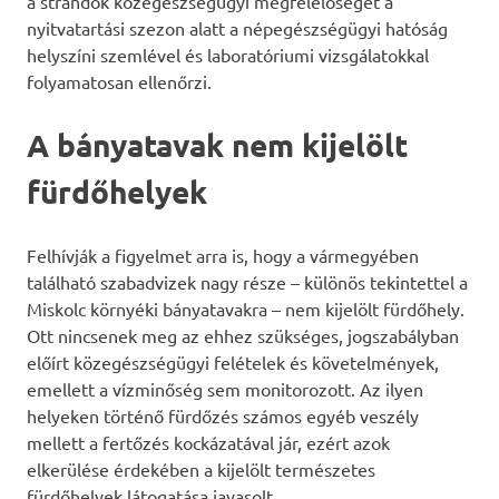
a strandok közegészségügyi megfelelőségét a
nyitvatartási szezon alatt a népegészségügyi hatóság
helyszíni szemlével és laboratóriumi vizsgálatokkal
folyamatosan ellenőrzi.
A bányatavak nem kijelölt
fürdőhelyek
Felhívják a figyelmet arra is, hogy a vármegyében
található szabadvizek nagy része – különös tekintettel a
Miskolc környéki bányatavakra – nem kijelölt fürdőhely.
Ott nincsenek meg az ehhez szükséges, jogszabályban
előírt közegészségügyi felételek és követelmények,
emellett a vízminőség sem monitorozott. Az ilyen
helyeken történő fürdőzés számos egyéb veszély
mellett a fertőzés kockázatával jár, ezért azok
elkerülése érdekében a kijelölt természetes
fürdőhelyek látogatása javasolt.