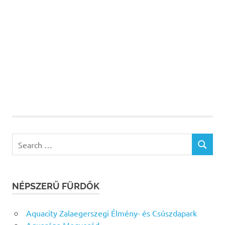
Search
SEARCH
for:
NÉPSZERŰ FÜRDŐK
Aquacity Zalaegerszegi Élmény- és Csúszdapark