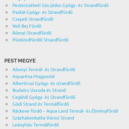
Pesterzsébeti Sós-jódos Gyógy- és Strandfürdő
Paskál Gyógy- és Strandfürdő
Csepeli Strandfürdő
Veli Bej Fürdő
Római Strandfürdő
Pünkösdfürdői Strandfürdő
PEST MEGYE
Abonyi Termál- és Strandfürdő
Aquaréna Mogyoród
Albertirsai Gyógy- és strandfürdő
Budaörs Uszoda és Strand
Ceglédi Gyógy- és Strandfürdő
Gödi Strand és Termálfürdő
Ráckeve fürdő – Aqua Land Termál- és Élményfürdő
Százhalombatta Városi Strand
Leányfalu Termálfürdő