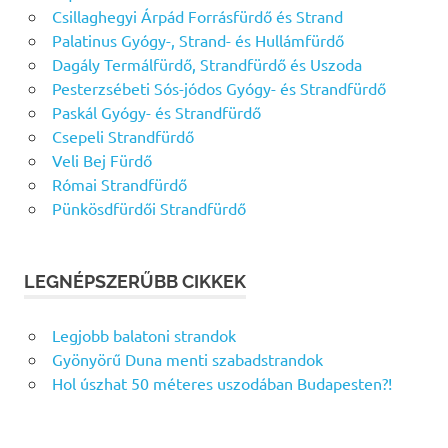
Csillaghegyi Árpád Forrásfürdő és Strand
Palatinus Gyógy-, Strand- és Hullámfürdő
Dagály Termálfürdő, Strandfürdő és Uszoda
Pesterzsébeti Sós-jódos Gyógy- és Strandfürdő
Paskál Gyógy- és Strandfürdő
Csepeli Strandfürdő
Veli Bej Fürdő
Római Strandfürdő
Pünkösdfürdői Strandfürdő
LEGNÉPSZERŰBB CIKKEK
Legjobb balatoni strandok
Gyönyörű Duna menti szabadstrandok
Hol úszhat 50 méteres uszodában Budapesten?!