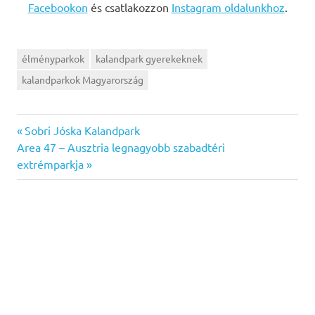
Facebookon
és csatlakozzon
Instagram oldalunkhoz
.
élményparkok
kalandpark gyerekeknek
kalandparkok Magyarország
Previous
Bejegyzés
Sobri Jóska Kalandpark
Next
Post:
Area 47 – Ausztria legnagyobb szabadtéri
navigáció
Post:
extrémparkja