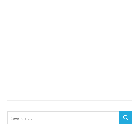
Search
SEARCH
for: