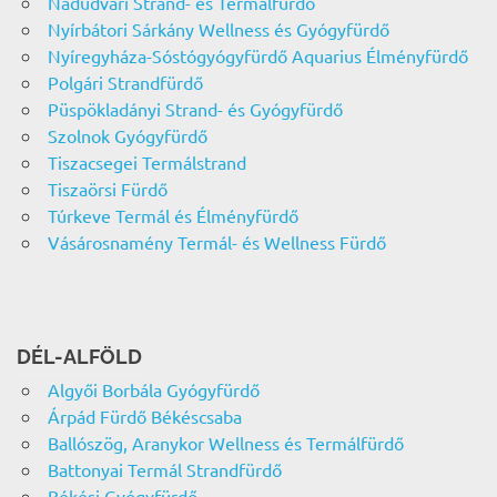
Nádudvari Strand- és Termálfürdő
Nyírbátori Sárkány Wellness és Gyógyfürdő
Nyíregyháza-Sóstógyógyfürdő Aquarius Élményfürdő
Polgári Strandfürdő
Püspökladányi Strand- és Gyógyfürdő
Szolnok Gyógyfürdő
Tiszacsegei Termálstrand
Tiszaörsi Fürdő
Túrkeve Termál és Élményfürdő
Vásárosnamény Termál- és Wellness Fürdő
DÉL-ALFÖLD
Algyői Borbála Gyógyfürdő
Árpád Fürdő Békéscsaba
Ballószög, Aranykor Wellness és Termálfürdő
Battonyai Termál Strandfürdő
Békési Gyógyfürdő