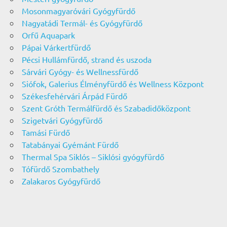
Mosonmagyaróvári Gyógyfürdő
Nagyatádi Termál- és Gyógyfürdő
Orfű Aquapark
Pápai Várkertfürdő
Pécsi Hullámfürdő, strand és uszoda
Sárvári Gyógy- és Wellnessfürdő
Siófok, Galerius Élményfürdő és Wellness Központ
Székesfehérvári Árpád Fürdő
Szent Gróth Termálfürdő és Szabadidőközpont
Szigetvári Gyógyfürdő
Tamási Fürdő
Tatabányai Gyémánt Fürdő
Thermal Spa Siklós – Siklósi gyógyfürdő
Tófürdő Szombathely
Zalakaros Gyógyfürdő