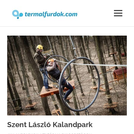
Termalfur
MENU
Skip
to
content
Szent László Kalandpark