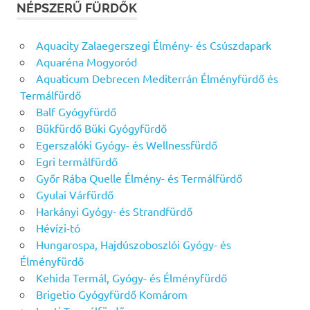
NÉPSZERŰ FÜRDŐK
Aquacity Zalaegerszegi Élmény- és Csúszdapark
Aquaréna Mogyoród
Aquaticum Debrecen Mediterrán Élményfürdő és
Termálfürdő
Balf Gyógyfürdő
Bükfürdő Büki Gyógyfürdő
Egerszalóki Gyógy- és Wellnessfürdő
Egri termálfürdő
Győr Rába Quelle Élmény- és Termálfürdő
Gyulai Várfürdő
Harkányi Gyógy- és Strandfürdő
Hévízi-tó
Hungarospa, Hajdúszoboszlói Gyógy- és
Élményfürdő
Kehida Termál, Gyógy- és Élményfürdő
Brigetio Gyógyfürdő Komárom