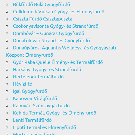
Bükfürdő Büki Gyógyfürdő
Celldömölk Vulkán Gyógy- és Élményfürdő
Csiszta Fürdő Csisztapuszta
Csokonyavisonta Gyógy- és Strandfürdő
Dombóvár – Gunaras Gyógyfürdő
Dunaföldvári Strand- és Gyógyfürdő
Dunaújvárosi Aquantis Wellness- és Gyógyászati
Központ Élményfürdő
Győr Rába Quelle Élmény- és Termálfürdő
Harkányi Gyógy- és Strandfürdő
Hertelendi Termálfürdő
Hévízi-tó
Igal Gyógyfürdő
Kaposvár Virágfürdő
Kapuvári Szénsavgázfürdő
Kehida Termál, Gyógy- és Élményfürdő
Lenti Termálfürdő
Lipóti Termál és Élményfürdő
Mesteri gyógyfürdő