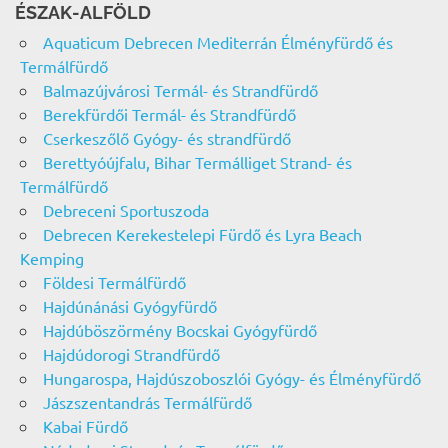
ÉSZAK-ALFÖLD
Aquaticum Debrecen Mediterrán Élményfürdő és
Termálfürdő
Balmazújvárosi Termál- és Strandfürdő
Berekfürdői Termál- és Strandfürdő
Cserkeszőlő Gyógy- és strandfürdő
Berettyóújfalu, Bihar Termálliget Strand- és
Termálfürdő
Debreceni Sportuszoda
Debrecen Kerekestelepi Fürdő és Lyra Beach
Kemping
Földesi Termálfürdő
Hajdúnánási Gyógyfürdő
Hajdúböszörmény Bocskai Gyógyfürdő
Hajdúdorogi Strandfürdő
Hungarospa, Hajdúszoboszlói Gyógy- és Élményfürdő
Jászszentandrás Termálfürdő
Kabai Fürdő