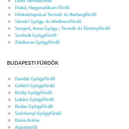
Lenti Termálfürdő
Makó, Hagymatikum fürdő
Miskolctapolcai Termál- és Barlangfürdő
Sárvári Gyógy- és Wellnessfürdő
Szeged, Anna Gyógy-, Termál- és Élményfürdő
Szolnok Gyógyfürdő
Zalakaros Gyógyfürdő
BUDAPESTI FÜRDŐK
Dandár Gyógyfürdő
Gellért Gyógyfürdő
Király Gyógyfürdő
Lukács Gyógyfürdő
Rudas Gyógyfürdő
Széchenyi Gyógyfürdő
Duna Aréna
Aquaworld