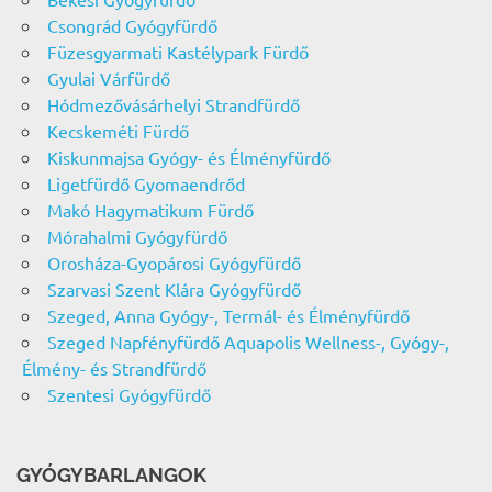
Csongrád Gyógyfürdő
Füzesgyarmati Kastélypark Fürdő
Gyulai Várfürdő
Hódmezővásárhelyi Strandfürdő
Kecskeméti Fürdő
Kiskunmajsa Gyógy- és Élményfürdő
Ligetfürdő Gyomaendrőd
Makó Hagymatikum Fürdő
Mórahalmi Gyógyfürdő
Orosháza-Gyopárosi Gyógyfürdő
Szarvasi Szent Klára Gyógyfürdő
Szeged, Anna Gyógy-, Termál- és Élményfürdő
Szeged Napfényfürdő Aquapolis Wellness-, Gyógy-,
Élmény- és Strandfürdő
Szentesi Gyógyfürdő
GYÓGYBARLANGOK