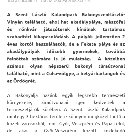
TERMALFURDOK.COM
KALANDPARKOK
,
UTAZÁS MAGYARORSZÁGON
A Szent László Kalandpark Bakonyszentlászló-
Vinyén található, ahol hat akadálypálya, mászófal
és rönkvár játszóterek kínálnak tartalmas
szabadtéri kikapcsolódást. A pályák jellemzően 2
éves kortól használhatók, de a Fekete pálya és az
akadálypályák idősebb gyermekek, továbbá
felnőttek számára is jó mulatság. A közelben
számos olyan népszerű bakonyi túraútvonal
található, mint a Cuha-völgye, a betyárbarlangok és
az Ördögrét.
A Bakonyalja hazánk egyik legszebb természeti
környezete, túraútvonalai igen kedveltek a
természetjárók körében. A Szent László Kalandpark
mintegy 3 hektáros területe könnyen megközelíthető a
közeli városokból, mint Győr, Veszprém és Pápa felöl,
de akár a Győr-Veszprém között közlekedő