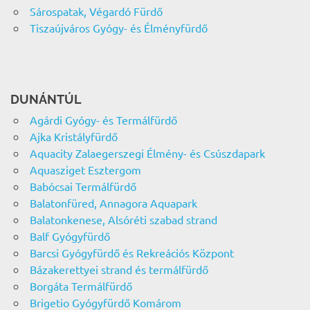
Sárospatak, Végardó Fürdő
Tiszaújváros Gyógy- és Élményfürdő
DUNÁNTÚL
Agárdi Gyógy- és Termálfürdő
Ajka Kristályfürdő
Aquacity Zalaegerszegi Élmény- és Csúszdapark
Aquasziget Esztergom
Babócsai Termálfürdő
Balatonfüred, Annagora Aquapark
Balatonkenese, Alsóréti szabad strand
Balf Gyógyfürdő
Barcsi Gyógyfürdő és Rekreációs Központ
Bázakerettyei strand és termálfürdő
Borgáta Termálfürdő
Brigetio Gyógyfürdő Komárom