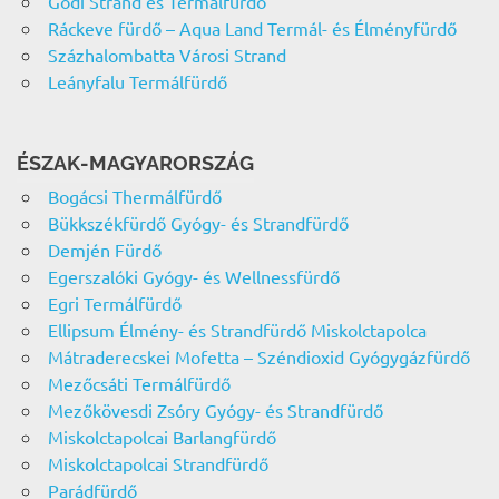
Gödi Strand és Termálfürdő
Ráckeve fürdő – Aqua Land Termál- és Élményfürdő
Százhalombatta Városi Strand
Leányfalu Termálfürdő
ÉSZAK-MAGYARORSZÁG
Bogácsi Thermálfürdő
Bükkszékfürdő Gyógy- és Strandfürdő
Demjén Fürdő
Egerszalóki Gyógy- és Wellnessfürdő
Egri Termálfürdő
Ellipsum Élmény- és Strandfürdő Miskolctapolca
Mátraderecskei Mofetta – Széndioxid Gyógygázfürdő
Mezőcsáti Termálfürdő
Mezőkövesdi Zsóry Gyógy- és Strandfürdő
Miskolctapolcai Barlangfürdő
Miskolctapolcai Strandfürdő
Parádfürdő