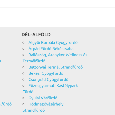
DÉL-ALFÖLD
Algyői Borbála Gyógyfürdő
Árpád Fürdő Békéscsaba
Ballószög, Aranykor Wellness és
s
Termálfürdő
Battonyai Termál Strandfürdő
Békési Gyógyfürdő
Csongrád Gyógyfürdő
Füzesgyarmati Kastélypark
Fürdő
Gyulai Várfürdő
álfürdő
Hódmezővásárhelyi
Strandfürdő