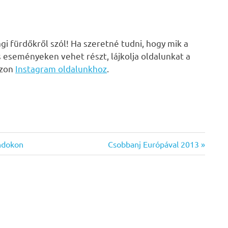
i fürdőkről szól! Ha szeretné tudni, hogy mik a
s eseményeken vehet részt, lájkolja oldalunkat a
zzon
Instagram oldalunkhoz
.
Next
andokon
Csobbanj Európával 2013
Post: