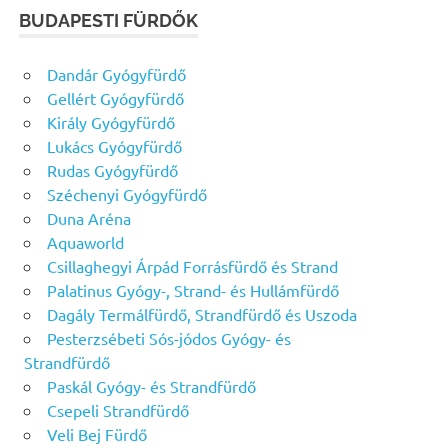
BUDAPESTI FÜRDŐK
Dandár Gyógyfürdő
Gellért Gyógyfürdő
Király Gyógyfürdő
Lukács Gyógyfürdő
Rudas Gyógyfürdő
Széchenyi Gyógyfürdő
Duna Aréna
Aquaworld
Csillaghegyi Árpád Forrásfürdő és Strand
Palatinus Gyógy-, Strand- és Hullámfürdő
Dagály Termálfürdő, Strandfürdő és Uszoda
Pesterzsébeti Sós-jódos Gyógy- és
Strandfürdő
Paskál Gyógy- és Strandfürdő
Csepeli Strandfürdő
Veli Bej Fürdő