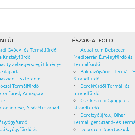
NTÚL
ÉSZAK-ALFÖLD
rdi Gyógy- és Termálfürdő
Aquaticum Debrecen
a Kristályfürdő
Mediterrán Élményfürdő és
acity Zalaegerszegi Élmény-
Termálfürdő
szdapark
Balmazújvárosi Termál- é
asziget Esztergom
Strandfürdő
ócsai Termálfürdő
Berekfürdői Termál- és
atonfüred, Annagora
Strandfürdő
ark
Cserkeszőlő Gyógy- és
atonkenese, Alsóréti szabad
strandfürdő
Berettyóújfalu, Bihar
f Gyógyfürdő
Termálliget Strand- és Term
csi Gyógyfürdő és
Debreceni Sportuszoda