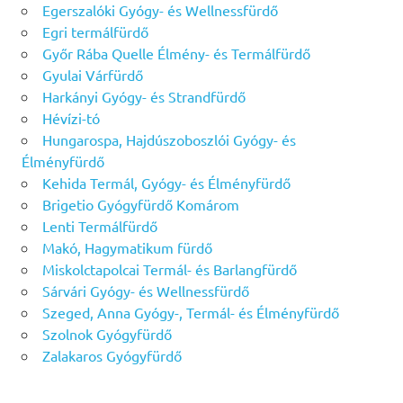
Egerszalóki Gyógy- és Wellnessfürdő
Egri termálfürdő
Győr Rába Quelle Élmény- és Termálfürdő
Gyulai Várfürdő
Harkányi Gyógy- és Strandfürdő
Hévízi-tó
Hungarospa, Hajdúszoboszlói Gyógy- és
Élményfürdő
Kehida Termál, Gyógy- és Élményfürdő
Brigetio Gyógyfürdő Komárom
Lenti Termálfürdő
Makó, Hagymatikum fürdő
Miskolctapolcai Termál- és Barlangfürdő
Sárvári Gyógy- és Wellnessfürdő
Szeged, Anna Gyógy-, Termál- és Élményfürdő
Szolnok Gyógyfürdő
Zalakaros Gyógyfürdő