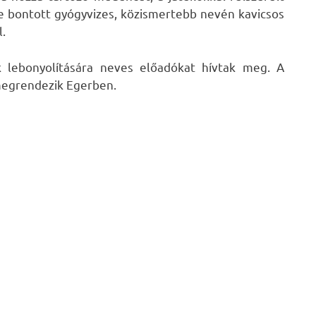
e bontott gyógyvizes, közismertebb nevén kavicsos
l.
 lebonyolítására neves előadókat hívtak meg. A
 megrendezik Egerben.