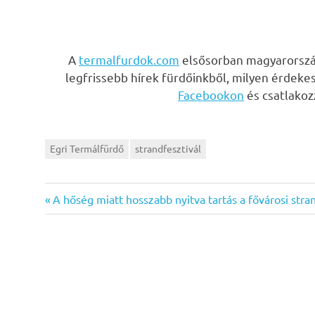
A
termalfurdok.com
elsősorban magyarország
legfrissebb hírek fürdőinkből, milyen érdeke
Facebookon
és csatlako
Egri Termálfürdő
strandfesztivál
Previous
Bejegyzés
A hőség miatt hosszabb nyitva tartás a fővárosi str
Post:
navigáció