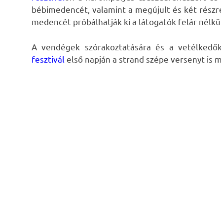
bébimedencét, valamint a megújult és két részr
medencét próbálhatják ki a látogatók felár nélkü
A vendégek szórakoztatására és a vetélkedők
fesztivál
első napján a strand szépe versenyt is