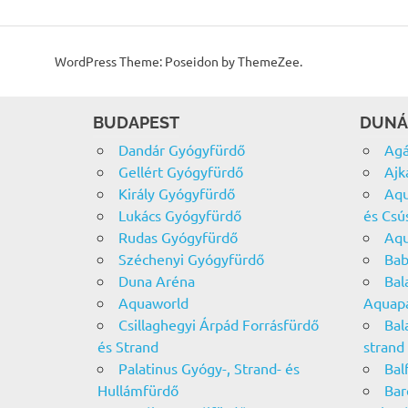
WordPress Theme: Poseidon by ThemeZee.
BUDAPEST
DUNÁ
Dandár Gyógyfürdő
Agá
Gellért Gyógyfürdő
Ajk
Király Gyógyfürdő
Aqu
Lukács Gyógyfürdő
és Csú
Rudas Gyógyfürdő
Aqu
Széchenyi Gyógyfürdő
Bab
Duna Aréna
Bal
Aquaworld
Aquap
Csillaghegyi Árpád Forrásfürdő
Bal
és Strand
strand
Palatinus Gyógy-, Strand- és
Bal
Hullámfürdő
Bar