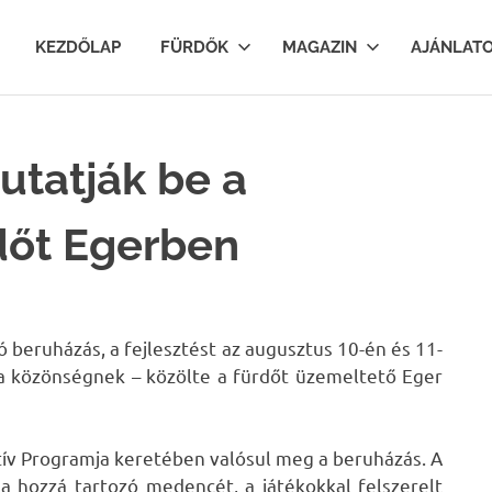
lfurdok.com
KEZDŐLAP
FÜRDŐK
MAGAZIN
AJÁNLAT
utatják be a
dőt Egerben
 beruházás, a fejlesztést az augusztus 10-én és 11-
 közönségnek – közölte a fürdőt üzemeltető Eger
tív Programja keretében valósul meg a beruházás. A
a hozzá tartozó medencét, a játékokkal felszerelt