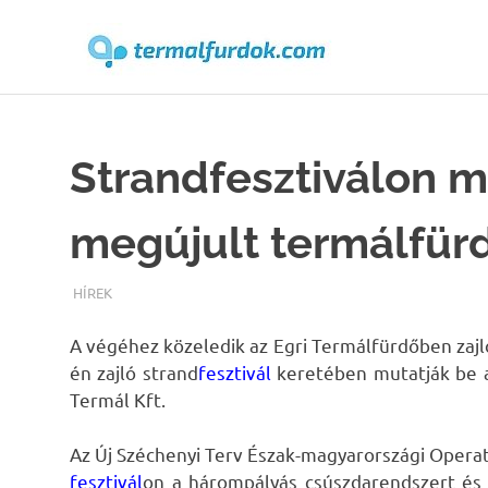
Terma
Skip
to
content
Strandfesztiválon m
megújult termálfür
TERMALFURDOK.COM
HÍREK
A végéhez közeledik az Egri Termálfürdőben zajló
én zajló strand
fesztivál
keretében mutatják be a
Termál Kft.
Az Új Széchenyi Terv Észak-magyarországi Opera
fesztivál
on a hárompályás csúszdarendszert és 