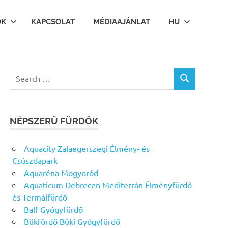
OK
KAPCSOLAT
MÉDIAAJÁNLAT
HU
Search
SEARCH
for:
NÉPSZERŰ FÜRDŐK
Aquacity Zalaegerszegi Élmény- és
Csúszdapark
Aquaréna Mogyoród
Aquaticum Debrecen Mediterrán Élményfürdő
és Termálfürdő
Balf Gyógyfürdő
Bükfürdő Büki Gyógyfürdő