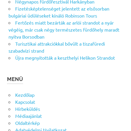
Négynapos fürdőfesztivál Harkányban
Fizetésképtelenséget jelentett az elsősorban
bulgáriai üdüléseket kínáló Robinson Tours
Fertőzés miatt bezárták az arlói strandot a nyár
végéig, már csak négy természetes fürdőhely maradt
nyitva Borsodban
Turisztikai attrakciókkal bővült a tiszafüredi
szabadvízi strand
Újra megnyitották a keszthelyi Helikon Strandot
MENÜ
Kezdőlap
Kapcsolat
Hírbeküldés
Médiaajánlat
Oldaltérkép
Adatvédelmi Nyilatkozat