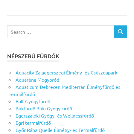
Search
SEARCH
for:
NÉPSZERŰ FÜRDŐK
Aquacity Zalaegerszegi Élmény- és Csúszdapark
Aquaréna Mogyoród
Aquaticum Debrecen Mediterrán Élményfürdő és
Termálfürdő
Balf Gyógyfürdő
Bükfürdő Büki Gyógyfürdő
Egerszalóki Gyógy- és Wellnessfürdő
Egri termálfürdő
Győr Rába Quelle Élmény- és Termálfürdő