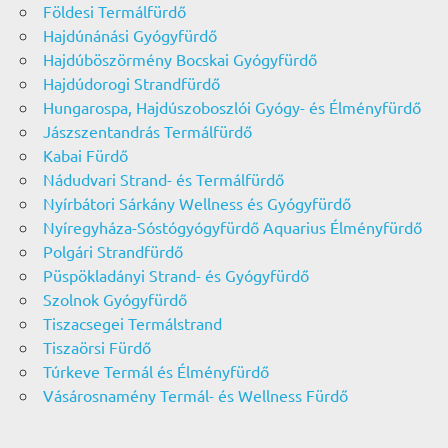
Földesi Termálfürdő
Hajdúnánási Gyógyfürdő
Hajdúböszörmény Bocskai Gyógyfürdő
Hajdúdorogi Strandfürdő
Hungarospa, Hajdúszoboszlói Gyógy- és Élményfürdő
Jászszentandrás Termálfürdő
Kabai Fürdő
Nádudvari Strand- és Termálfürdő
Nyírbátori Sárkány Wellness és Gyógyfürdő
Nyíregyháza-Sóstógyógyfürdő Aquarius Élményfürdő
Polgári Strandfürdő
Püspökladányi Strand- és Gyógyfürdő
Szolnok Gyógyfürdő
Tiszacsegei Termálstrand
Tiszaörsi Fürdő
Túrkeve Termál és Élményfürdő
Vásárosnamény Termál- és Wellness Fürdő