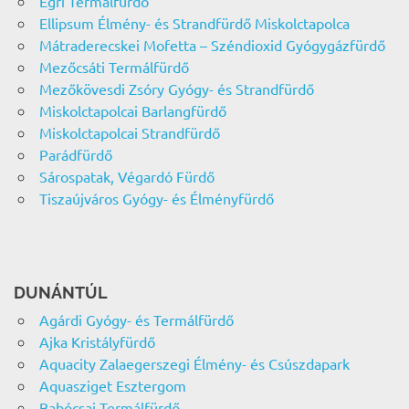
Egri Termálfürdő
Ellipsum Élmény- és Strandfürdő Miskolctapolca
Mátraderecskei Mofetta – Széndioxid Gyógygázfürdő
Mezőcsáti Termálfürdő
Mezőkövesdi Zsóry Gyógy- és Strandfürdő
Miskolctapolcai Barlangfürdő
Miskolctapolcai Strandfürdő
Parádfürdő
Sárospatak, Végardó Fürdő
Tiszaújváros Gyógy- és Élményfürdő
DUNÁNTÚL
Agárdi Gyógy- és Termálfürdő
Ajka Kristályfürdő
Aquacity Zalaegerszegi Élmény- és Csúszdapark
Aquasziget Esztergom
Babócsai Termálfürdő