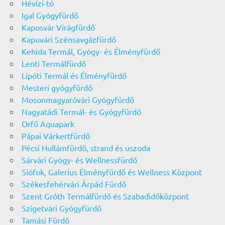
Hévízi-tó
Igal Gyógyfürdő
Kaposvár Virágfürdő
Kapuvári Szénsavgázfürdő
Kehida Termál, Gyógy- és Élményfürdő
Lenti Termálfürdő
Lipóti Termál és Élményfürdő
Mesteri gyógyfürdő
Mosonmagyaróvári Gyógyfürdő
Nagyatádi Termál- és Gyógyfürdő
Orfű Aquapark
Pápai Várkertfürdő
Pécsi Hullámfürdő, strand és uszoda
Sárvári Gyógy- és Wellnessfürdő
Siófok, Galerius Élményfürdő és Wellness Központ
Székesfehérvári Árpád Fürdő
Szent Gróth Termálfürdő és Szabadidőközpont
Szigetvári Gyógyfürdő
Tamási Fürdő