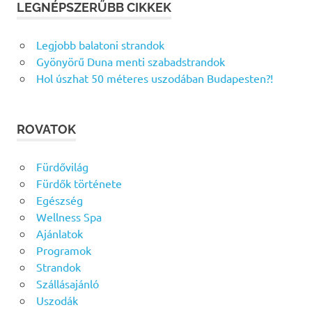
LEGNÉPSZERŰBB CIKKEK
Legjobb balatoni strandok
Gyönyörű Duna menti szabadstrandok
Hol úszhat 50 méteres uszodában Budapesten?!
ROVATOK
Fürdővilág
Fürdők története
Egészség
Wellness Spa
Ajánlatok
Programok
Strandok
Szállásajánló
Uszodák