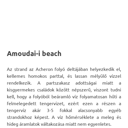
Amoudai-i beach
Az strand az Acheron folyó deltájában helyezkedik el,
kellemes homokos parttal, és lassan mélyülő vízzel
rendelkezik. A partszakasz adottságai miatt a
kisgyermekes családok között népszerű, viszont tudni
kell, hogy a folyóból beáramló víz folyamatosan hűti a
felmelegedett tengervizet, ezért ezen a részen a
tengervíz akár 3-5 fokkal alacsonyabb egyéb
strandokhoz képest. A víz hőmérséklete a meleg és
hideg áramlatok váltakozása miatt nem egyenletes.