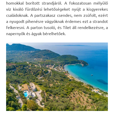
homokkal borított strandjáról. A fokozatosan mélyülő
víz kiváló fürdőzési lehetőségeket nyújt a kisgyerekes
családoknak. A partszakasz csendes, nem zsúfolt, ezért
a nyugodt pihenésre vágyóknak érdemes ezt a strandot
felkeresni. A parton tusoló, és Tilet áll rendelkezésre, a
napernyők és ágyak bérelhetőek.