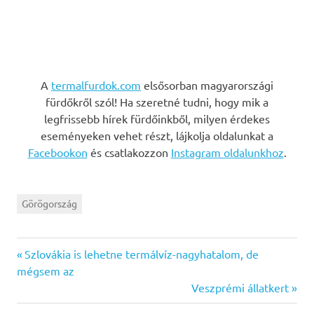
A
termalfurdok.com
elsősorban magyarországi
fürdőkről szól! Ha szeretné tudni, hogy mik a
legfrissebb hírek fürdőinkből, milyen érdekes
eseményeken vehet részt, lájkolja oldalunkat a
Facebookon
és csatlakozzon
Instagram oldalunkhoz
.
Görögország
Previous
Bejegyzés
Szlovákia is lehetne termálvíz-nagyhatalom, de
Post:
mégsem az
navigáció
Next
Veszprémi állatkert
Post: