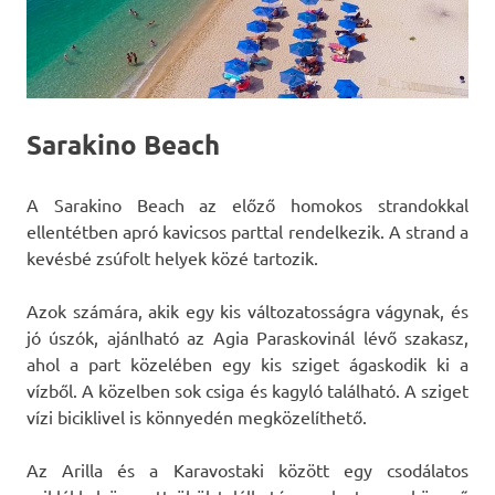
Sarakino Beach
A Sarakino Beach az előző homokos strandokkal
ellentétben apró kavicsos parttal rendelkezik. A strand a
kevésbé zsúfolt helyek közé tartozik.
Azok számára, akik egy kis változatosságra vágynak, és
jó úszók, ajánlható az Agia Paraskovinál lévő szakasz,
ahol a part közelében egy kis sziget ágaskodik ki a
vízből. A közelben sok csiga és kagyló található. A sziget
vízi biciklivel is könnyedén megközelíthető.
Az Arilla és a Karavostaki között egy csodálatos