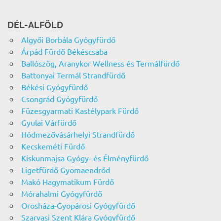
DÉL-ALFÖLD
Algyői Borbála Gyógyfürdő
Árpád Fürdő Békéscsaba
Ballószög, Aranykor Wellness és Termálfürdő
Battonyai Termál Strandfürdő
Békési Gyógyfürdő
Csongrád Gyógyfürdő
Füzesgyarmati Kastélypark Fürdő
Gyulai Várfürdő
Hódmezővásárhelyi Strandfürdő
Kecskeméti Fürdő
Kiskunmajsa Gyógy- és Élményfürdő
Ligetfürdő Gyomaendrőd
Makó Hagymatikum Fürdő
Mórahalmi Gyógyfürdő
Orosháza-Gyopárosi Gyógyfürdő
Szarvasi Szent Klára Gyógyfürdő