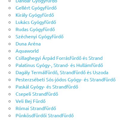
Dandár Gyógyfürdő
Gellért Gyógyfürdő
Király Gyógyfürdő
Lukács Gyógyfürdő
Rudas Gyógyfürdő
Széchenyi Gyógyfürdő
Duna Aréna
Aquaworld
Csillaghegyi Árpád Forrásfürdő és Strand
Palatinus Gyógy-, Strand- és Hullámfürdő
Dagály Termálfürdő, Strandfürdő és Uszoda
Pesterzsébeti Sós-jódos Gyógy- és Strandfürdő
Paskál Gyógy- és Strandfürdő
Csepeli Strandfürdő
Veli Bej Fürdő
Római Strandfürdő
Pünkösdfürdői Strandfürdő