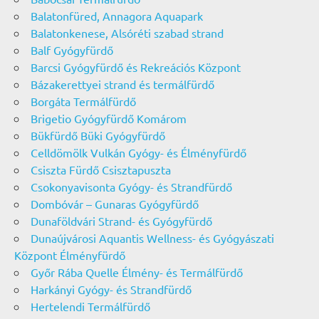
Balatonfüred, Annagora Aquapark
Balatonkenese, Alsóréti szabad strand
Balf Gyógyfürdő
Barcsi Gyógyfürdő és Rekreációs Központ
Bázakerettyei strand és termálfürdő
Borgáta Termálfürdő
Brigetio Gyógyfürdő Komárom
Bükfürdő Büki Gyógyfürdő
Celldömölk Vulkán Gyógy- és Élményfürdő
Csiszta Fürdő Csisztapuszta
Csokonyavisonta Gyógy- és Strandfürdő
Dombóvár – Gunaras Gyógyfürdő
Dunaföldvári Strand- és Gyógyfürdő
Dunaújvárosi Aquantis Wellness- és Gyógyászati
Központ Élményfürdő
Győr Rába Quelle Élmény- és Termálfürdő
Harkányi Gyógy- és Strandfürdő
Hertelendi Termálfürdő