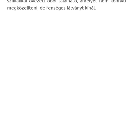
sziklákkal övezett öböl található, amelyet nem könnyű
megközelíteni, de fenséges látványt kínál.