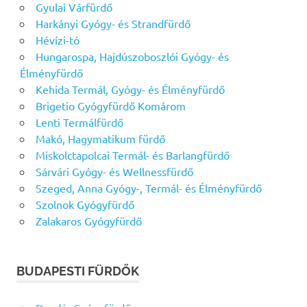
Gyulai Várfürdő
Harkányi Gyógy- és Strandfürdő
Hévízi-tó
Hungarospa, Hajdúszoboszlói Gyógy- és
Élményfürdő
Kehida Termál, Gyógy- és Élményfürdő
Brigetio Gyógyfürdő Komárom
Lenti Termálfürdő
Makó, Hagymatikum fürdő
Miskolctapolcai Termál- és Barlangfürdő
Sárvári Gyógy- és Wellnessfürdő
Szeged, Anna Gyógy-, Termál- és Élményfürdő
Szolnok Gyógyfürdő
Zalakaros Gyógyfürdő
BUDAPESTI FÜRDŐK