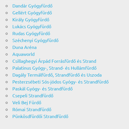
Dandár Gyógyfürdő
Gellért Gyógyfürdő
Király Gyógyfürdő
Lukács Gyógyfürdő
Rudas Gyógyfürdő
Széchenyi Gyógyfürdő
Duna Aréna
Aquaworld
Csillaghegyi Árpád Forrásfürdő és Strand
Palatinus Gyógy-, Strand- és Hullámfürdő
Dagály Termálfürdő, Strandfürdő és Uszoda
Pesterzsébeti Sós-jódos Gyógy- és Strandfürdő
Paskál Gyógy- és Strandfürdő
Csepeli Strandfürdő
Veli Bej Fürdő
Római Strandfürdő
Pünkösdfürdői Strandfürdő