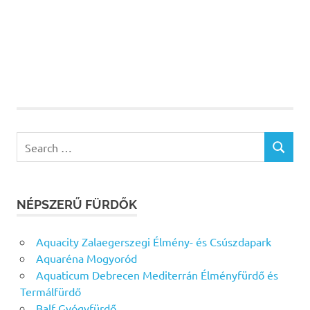
Search
SEARCH
for:
NÉPSZERŰ FÜRDŐK
Aquacity Zalaegerszegi Élmény- és Csúszdapark
Aquaréna Mogyoród
Aquaticum Debrecen Mediterrán Élményfürdő és
Termálfürdő
Balf Gyógyfürdő