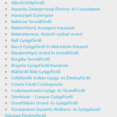
Ajka Kristályfürdő
Aquacity Zalaegerszegi Élmény- és Csúszdapark
Aquasziget Esztergom
Babócsai Termálfürdő
Balatonfüred, Annagora Aquapark
Balatonkenese, Alsóréti szabad strand
Balf Gyógyfürdő
Barcsi Gyógyfürdő és Rekreációs Központ
Bázakerettyei strand és termálfürdő
Borgáta Termálfürdő
Brigetio Gyógyfürdő Komárom
Bükfürdő Büki Gyógyfürdő
Celldömölk Vulkán Gyógy- és Élményfürdő
Csiszta Fürdő Csisztapuszta
Csokonyavisonta Gyógy- és Strandfürdő
Dombóvár – Gunaras Gyógyfürdő
Dunaföldvári Strand- és Gyógyfürdő
Dunaújvárosi Aquantis Wellness- és Gyógyászati
Központ Élményfürdő