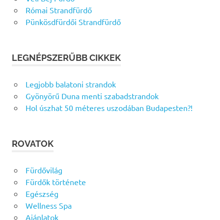
Római Strandfürdő
Pünkösdfürdői Strandfürdő
LEGNÉPSZERŰBB CIKKEK
Legjobb balatoni strandok
Gyönyörű Duna menti szabadstrandok
Hol úszhat 50 méteres uszodában Budapesten?!
ROVATOK
Fürdővilág
Fürdők története
Egészség
Wellness Spa
Ajánlatok