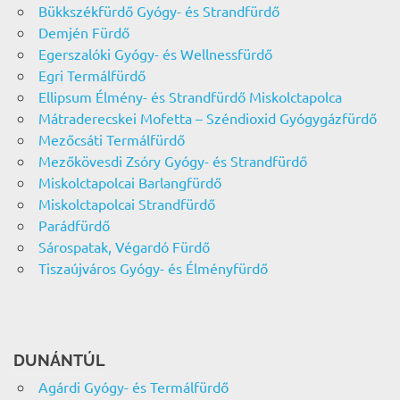
Bükkszékfürdő Gyógy- és Strandfürdő
Demjén Fürdő
Egerszalóki Gyógy- és Wellnessfürdő
Egri Termálfürdő
Ellipsum Élmény- és Strandfürdő Miskolctapolca
Mátraderecskei Mofetta – Széndioxid Gyógygázfürdő
Mezőcsáti Termálfürdő
Mezőkövesdi Zsóry Gyógy- és Strandfürdő
Miskolctapolcai Barlangfürdő
Miskolctapolcai Strandfürdő
Parádfürdő
Sárospatak, Végardó Fürdő
Tiszaújváros Gyógy- és Élményfürdő
DUNÁNTÚL
Agárdi Gyógy- és Termálfürdő