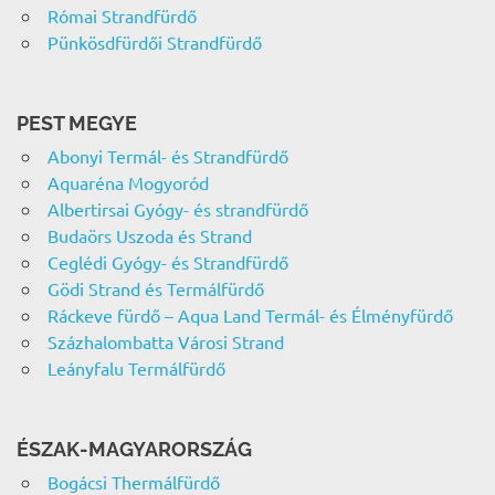
Római Strandfürdő
Pünkösdfürdői Strandfürdő
PEST MEGYE
Abonyi Termál- és Strandfürdő
Aquaréna Mogyoród
Albertirsai Gyógy- és strandfürdő
Budaörs Uszoda és Strand
Ceglédi Gyógy- és Strandfürdő
Gödi Strand és Termálfürdő
Ráckeve fürdő – Aqua Land Termál- és Élményfürdő
Százhalombatta Városi Strand
Leányfalu Termálfürdő
ÉSZAK-MAGYARORSZÁG
Bogácsi Thermálfürdő