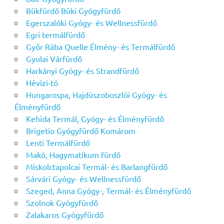
Bükfürdő Büki Gyógyfürdő
Egerszalóki Gyógy- és Wellnessfürdő
Egri termálfürdő
Győr Rába Quelle Élmény- és Termálfürdő
Gyulai Várfürdő
Harkányi Gyógy- és Strandfürdő
Hévízi-tó
Hungarospa, Hajdúszoboszlói Gyógy- és
Élményfürdő
Kehida Termál, Gyógy- és Élményfürdő
Brigetio Gyógyfürdő Komárom
Lenti Termálfürdő
Makó, Hagymatikum fürdő
Miskolctapolcai Termál- és Barlangfürdő
Sárvári Gyógy- és Wellnessfürdő
Szeged, Anna Gyógy-, Termál- és Élményfürdő
Szolnok Gyógyfürdő
Zalakaros Gyógyfürdő