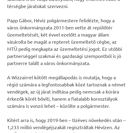
térségbe járatokat szervezni.
Papp Gábor, Hévíz polgármestere felidézte, hogy a
város önkormányzata 2011-ben vette át repülőtér
üzemeltetését, két évvel ezelőtt a magyar állam
vásárolta be magát a repteret üzemeltető cégbe, az
MTÜ pedig megkapta az üzemeltetési jogot. Ez utóbbi
partnerséggel szakmai és gazdasági szempontból is jó
partnerre talált a város önkormányzata.
A Wizzairrel kötött megállapodás is mutatja, hogy a
régió számára a legfontosabbak közé tartoznak a német
vendégek, az új járat indítása pedig nemcsak a kúrára
érkezők körét bővíti, hanem a fiatalabb korosztályok
számára is vonzó lehet – közölte a polgármester.
Kitért arra is, hogy 2019-ben – tízéves növekedés után –
1,233 millió vendégéjszakát regisztráltak Hévízen. Az