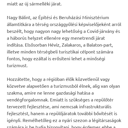
miatt az új sármelléki járat.
Nagy Bálint, az Építési és Beruházási Minisztérium
államtitkára a térség országgyűlési képviselőjeként arról
beszélt, hogy nagyon nagy lehetőség a Covid-járvány és
a háborús helyzet ellenére egy menetrendi járat
indítása. Elsősorban Hévíz, Zalakaros, a Balaton-part,
illetve minden térségbeli turisztikai célpont számára
fontos, hogy ezáltal is erősíteni lehet a minőségi
turizmust.
Hozzátette, hogy a régióban élők közvetlenül vagy
közvetve alapvetően a turizmusból élnek, alig van olyan
szakma, amire ne lenne gazdasági hatása a
vendégforgalomnak. Emiatt is szükséges a repülőtér
tervezett fejlesztése, ami nemcsak infrastrukturális
fejlesztést, hanem a repülőjáratok további bővítését is
igényli. Remélhetőleg ez a nyári szezon a légitársaságok
számára is be tudja bizonyítani, hogy érdemes ebbe a