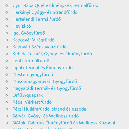
Győr Rába Quelle Élmény- és Termálfürdő
Harkányi Gyógy- és Strandfürdő
Hertelendi Termálfürdő
Hévízi-tó
Igal Gyógyfürdő
Kaposvár Virágfürdő
Kapuvári Szénsavgázfürdő
Kehida Termál, Gyógy- és Élményfürdő
Lenti Termálfürdő
Lipóti Termál és Élményfürdő
Mesteri gyógyfürdő
Mosonmagyaróvári Gyógyfürdő
Nagyatádi Termál- és Gyógyfürdő
Orfű Aquapark
Pápai Várkertfürdő
Pécsi Hullámfürdő, strand és uszoda
Sárvári Gyógy- és Wellnessfürdő
Siófok, Galerius Élményfürdő és Wellness Központ