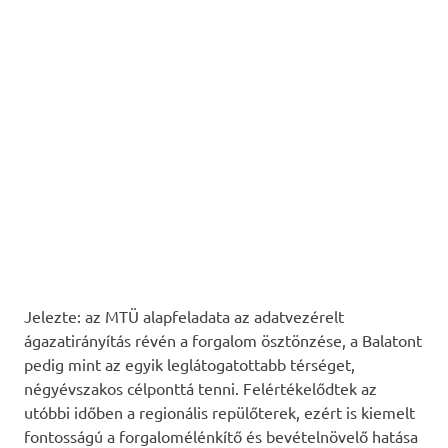
Jelezte: az MTÜ alapfeladata az adatvezérelt
ágazatirányítás révén a forgalom ösztönzése, a Balatont
pedig mint az egyik leglátogatottabb térséget,
négyévszakos célponttá tenni. Felértékelődtek az
utóbbi időben a regionális repülőterek, ezért is kiemelt
fontosságú a forgalomélénkítő és bevételnövelő hatása