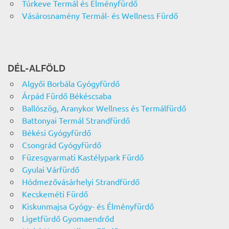
Túrkeve Termál és Élményfürdő
Vásárosnamény Termál- és Wellness Fürdő
DÉL-ALFÖLD
Algyői Borbála Gyógyfürdő
Árpád Fürdő Békéscsaba
Ballószög, Aranykor Wellness és Termálfürdő
Battonyai Termál Strandfürdő
Békési Gyógyfürdő
Csongrád Gyógyfürdő
Füzesgyarmati Kastélypark Fürdő
Gyulai Várfürdő
Hódmezővásárhelyi Strandfürdő
Kecskeméti Fürdő
Kiskunmajsa Gyógy- és Élményfürdő
Ligetfürdő Gyomaendrőd