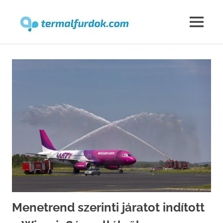
Termalfur
MENU
Skip
to
content
Menetrend szerinti járatot indított