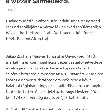
a Wizzair Sármellékről
TERMALFURDOK.COM
HÍREK
Csaknem másfél évtized után indult ismét menetrend
szerinti repülőjárat a Sármellék-zalavári repülőtérről; a
Wizzair heti kétszeri járata Dortmundot köti össze a
Hévíz-Balaton Airporttal.
Jakab Zsófia, a Magyar Turisztikai Ügynökség (MTÜ)
marketing és kommunikációs vezérigazgató-helyettese
az első járat csütörtöki érkezése kapcsán tartott
sajtótájékoztatón elmondta: az MTÜ számára kiemelten
fontos a német turistaforgalom erősítése a hévízi,
balatoni régióban. Hogy az elmúlt időszakban mennyire
fontos lett a térség, azt jelzi az is, hogy Hévízen 2021-
ben 174 ezer vendég 659 ezer éjszakát töltött.
A járatindításnak is köszönhetően a következő