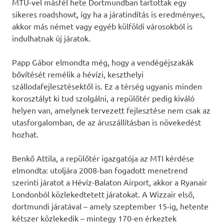
MTÜ-vel másfél hete Dortmundban tartottak egy
sikeres roadshowt, így ha a járatindítás is eredményes,
akkor más német vagy egyéb külföldi városokból is
indulhatnak új járatok.
Papp Gábor elmondta még, hogy a vendégéjszakák
bővítését remélik a hévízi, keszthelyi
szállodafejlesztésektől is. Ez a térség ugyanis minden
korosztályt ki tud szolgálni, a repülőtér pedig kiváló
helyen van, amelynek tervezett fejlesztése nem csak az
utasforgalomban, de az áruszállításban is növekedést
hozhat.
Benkő Attila, a repülőtér igazgatója az MTI kérdése
elmondta: utoljára 2008-ban fogadott menetrend
szerinti járatot a Hévíz-Balaton Airport, akkor a Ryanair
Londonból közlekedtetett járatokat. A Wizzair első,
dortmundi járatával – amely szeptember 15-ig, hetente
kétszer közlekedik – mintegy 170-en érkeztek