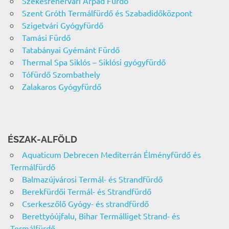
Székesfehérvári Árpád Fürdő
Szent Gróth Termálfürdő és Szabadidőközpont
Szigetvári Gyógyfürdő
Tamási Fürdő
Tatabányai Gyémánt Fürdő
Thermal Spa Siklós – Siklósi gyógyfürdő
Tófürdő Szombathely
Zalakaros Gyógyfürdő
ÉSZAK-ALFÖLD
Aquaticum Debrecen Mediterrán Élményfürdő és
Termálfürdő
Balmazújvárosi Termál- és Strandfürdő
Berekfürdői Termál- és Strandfürdő
Cserkeszőlő Gyógy- és strandfürdő
Berettyóújfalu, Bihar Termálliget Strand- és
Termálfürdő