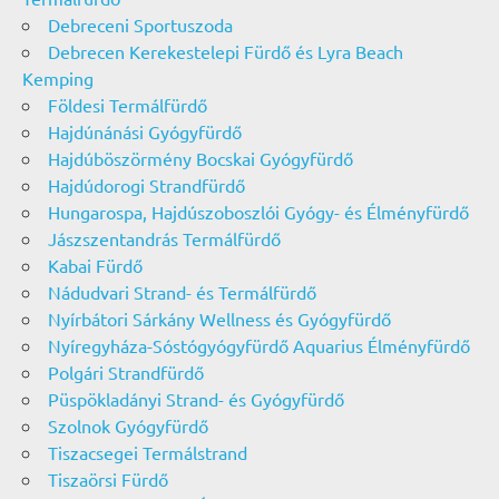
Debreceni Sportuszoda
Debrecen Kerekestelepi Fürdő és Lyra Beach
Kemping
Földesi Termálfürdő
Hajdúnánási Gyógyfürdő
Hajdúböszörmény Bocskai Gyógyfürdő
Hajdúdorogi Strandfürdő
Hungarospa, Hajdúszoboszlói Gyógy- és Élményfürdő
Jászszentandrás Termálfürdő
Kabai Fürdő
Nádudvari Strand- és Termálfürdő
Nyírbátori Sárkány Wellness és Gyógyfürdő
Nyíregyháza-Sóstógyógyfürdő Aquarius Élményfürdő
Polgári Strandfürdő
Püspökladányi Strand- és Gyógyfürdő
Szolnok Gyógyfürdő
Tiszacsegei Termálstrand
Tiszaörsi Fürdő