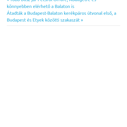
Bejegyzés
Post:
könnyebben elérhető a Balaton is
navigáció
Next
Átadták a Budapest-Balaton kerékpáros útvonal első, a
Post:
Budapest és Etyek közötti szakaszát