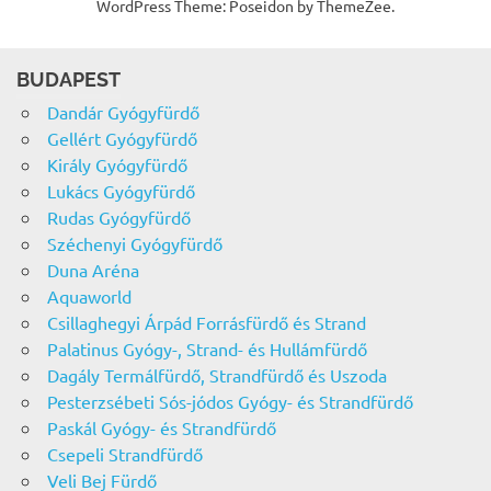
WordPress Theme: Poseidon by ThemeZee.
BUDAPEST
Dandár Gyógyfürdő
Gellért Gyógyfürdő
Király Gyógyfürdő
Lukács Gyógyfürdő
Rudas Gyógyfürdő
Széchenyi Gyógyfürdő
Duna Aréna
Aquaworld
Csillaghegyi Árpád Forrásfürdő és Strand
Palatinus Gyógy-, Strand- és Hullámfürdő
Dagály Termálfürdő, Strandfürdő és Uszoda
Pesterzsébeti Sós-jódos Gyógy- és Strandfürdő
Paskál Gyógy- és Strandfürdő
Csepeli Strandfürdő
Veli Bej Fürdő