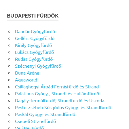
BUDAPESTI FÜRDŐK
Dandár Gyógyfürdő
Gellért Gyógyfürdő
Király Gyógyfürdő
Lukács Gyógyfürdő
Rudas Gyógyfürdő
Széchenyi Gyógyfürdő
Duna Aréna
Aquaworld
Csillaghegyi Árpád Forrásfürdő és Strand
Palatinus Gyógy-, Strand- és Hullámfürdő
Dagály Termálfürdő, Strandfürdő és Uszoda
Pesterzsébeti Sós-jódos Gyógy- és Strandfürdő
Paskál Gyógy- és Strandfürdő
Csepeli Strandfürdő
Veli Bej Fürdő