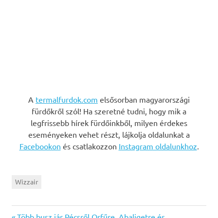
A
termalfurdok.com
elsősorban magyarországi
fürdőkről szól! Ha szeretné tudni, hogy mik a
legfrissebb hírek fürdőinkből, milyen érdekes
eseményeken vehet részt, lájkolja oldalunkat a
Facebookon
és csatlakozzon
Instagram oldalunkhoz
.
Wizzair
Previous
Több busz jár Pécsről Orfűre, Abaligetre és