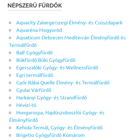
NÉPSZERŰ FÜRDŐK
Aquacity Zalaegerszegi Élmény- és Csúszdapark
Aquaréna Mogyoród
Aquaticum Debrecen Mediterrán Élményfürdő és
Termálfürdő
Balf Gyógyfürdő
Bükfürdő Büki Gyógyfürdő
Egerszalóki Gyógy- és Wellnessfürdő
Egri termálfürdő
Győr Rába Quelle Élmény- és Termálfürdő
Gyulai Várfürdő
Harkányi Gyógy- és Strandfürdő
Hévízi-tó
Hungarospa, Hajdúszoboszlói Gyógy- és
Élményfürdő
Kehida Termál, Gyógy- és Élményfürdő
Brigetio Gyógyfürdő Komárom