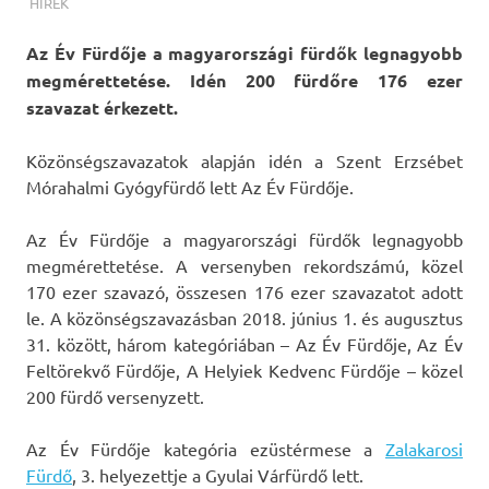
TERMALFURDOK.COM
HÍREK
Az Év Fürdője a magyarországi fürdők legnagyobb
megmérettetése. Idén 200 fürdőre 176 ezer
szavazat érkezett.
Közönségszavazatok alapján idén a Szent Erzsébet
Mórahalmi Gyógyfürdő lett Az Év Fürdője.
Az Év Fürdője a magyarországi fürdők legnagyobb
megmérettetése. A versenyben rekordszámú, közel
170 ezer szavazó, összesen 176 ezer szavazatot adott
le. A közönségszavazásban 2018. június 1. és augusztus
31. között, három kategóriában – Az Év Fürdője, Az Év
Feltörekvő Fürdője, A Helyiek Kedvenc Fürdője – közel
200 fürdő versenyzett.
Az Év Fürdője kategória ezüstérmese a
Zalakarosi
Fürdő
, 3. helyezettje a Gyulai Várfürdő lett.