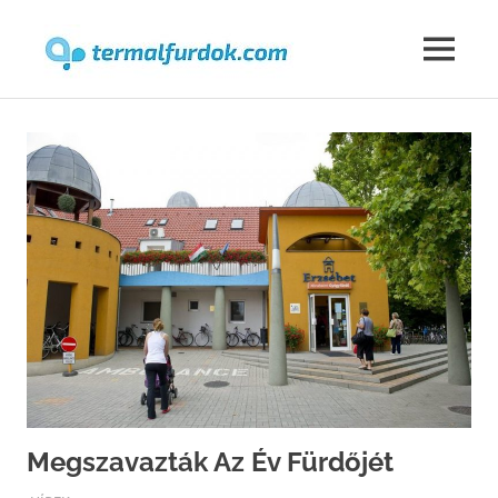
Termalfur
MENU
Skip
to
content
Megszavazták Az Év Fürdőjét