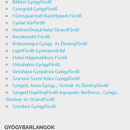
Békési Gyógyfürdő
Csongrád Gyógyfürdő
Füzesgyarmati Kastélypark Fürdő
Gyulai Várfürdő
Hódmezővásárhelyi Strandfürdő
Kecskeméti Fürdő
Kiskunmajsa Gyógy- és Élményfürdő
Ligetfürdő Gyomaendrőd
Makó Hagymatikum Fürdő
Mórahalmi Gyógyfürdő
Orosháza-Gyopárosi Gyógyfürdő
Szarvasi Szent Klára Gyógyfürdő
Szeged, Anna Gyógy-, Termál- és Élményfürdő
Szeged Napfényfürdő Aquapolis Wellness-, Gyógy-,
Élmény- és Strandfürdő
Szentesi Gyógyfürdő
GYÓGYBARLANGOK