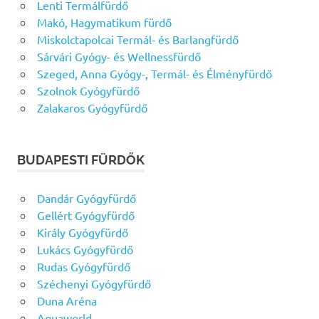
Lenti Termálfürdő
Makó, Hagymatikum fürdő
Miskolctapolcai Termál- és Barlangfürdő
Sárvári Gyógy- és Wellnessfürdő
Szeged, Anna Gyógy-, Termál- és Élményfürdő
Szolnok Gyógyfürdő
Zalakaros Gyógyfürdő
BUDAPESTI FÜRDŐK
Dandár Gyógyfürdő
Gellért Gyógyfürdő
Király Gyógyfürdő
Lukács Gyógyfürdő
Rudas Gyógyfürdő
Széchenyi Gyógyfürdő
Duna Aréna
Aquaworld