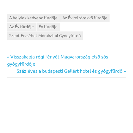
A helyiek kedvenc fürdője
Az Év feltörekvő fürdője
Az Év fürdője
Év fürdője
Szent Erzsébet Mórahalmi Gyógyfürdő
Previous
Bejegyzés
Visszakapja régi fényét Magyarország első sós
Post:
gyógyfürdője
navigáció
Next
Száz éves a budapesti Gellért hotel és gyógyfürdő
Post: