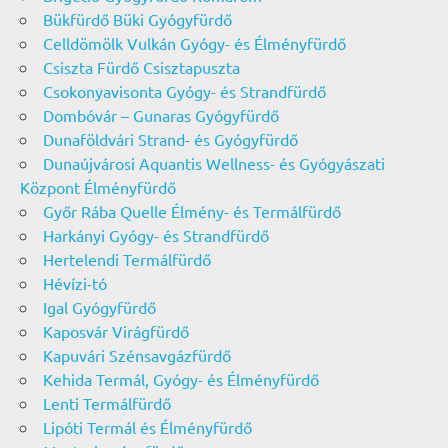
Bükfürdő Büki Gyógyfürdő
Celldömölk Vulkán Gyógy- és Élményfürdő
Csiszta Fürdő Csisztapuszta
Csokonyavisonta Gyógy- és Strandfürdő
Dombóvár – Gunaras Gyógyfürdő
Dunaföldvári Strand- és Gyógyfürdő
Dunaújvárosi Aquantis Wellness- és Gyógyászati
Központ Élményfürdő
Győr Rába Quelle Élmény- és Termálfürdő
Harkányi Gyógy- és Strandfürdő
Hertelendi Termálfürdő
Hévízi-tó
Igal Gyógyfürdő
Kaposvár Virágfürdő
Kapuvári Szénsavgázfürdő
Kehida Termál, Gyógy- és Élményfürdő
Lenti Termálfürdő
Lipóti Termál és Élményfürdő