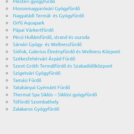
Mesteri gyógyfürdő
Mosonmagyaróvári Gyógyfürdő
Nagyatádi Termál- és Gyógyfürdő
Orfű Aquapark
Pápai Várkertfürdő
Pécsi Hullámfürdő, strand és uszoda
Sárvári Gyógy- és Wellnessfürdő
Siófok, Galerius Élményfürdő és Wellness Központ
Székesfehérvári Árpád Fürdő
Szent Gróth Termálfürdő és Szabadidőközpont
Szigetvári Gyógyfürdő
Tamási Fürdő
Tatabányai Gyémánt Fürdő
Thermal Spa Siklós – Siklósi gyógyfürdő
Tófürdő Szombathely
Zalakaros Gyógyfürdő