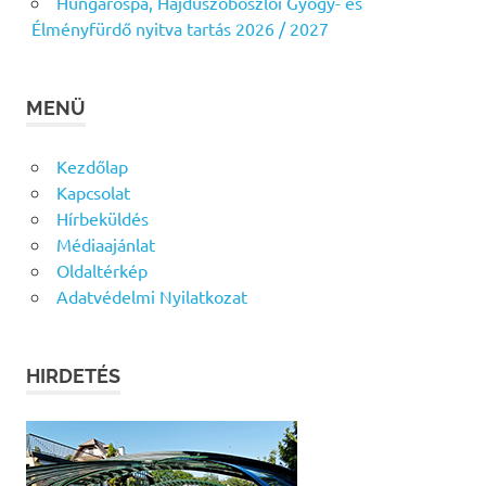
Hungarospa, Hajdúszoboszlói Gyógy- és
Élményfürdő nyitva tartás 2026 / 2027
MENÜ
Kezdőlap
Kapcsolat
Hírbeküldés
Médiaajánlat
Oldaltérkép
Adatvédelmi Nyilatkozat
HIRDETÉS