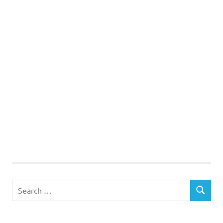
Search
SEARCH
for: