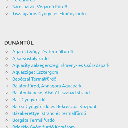
Sárospatak, Végardó Fürdő
Tiszaújváros Gyógy- és Élményfürdő
DUNÁNTÚL
Agárdi Gyógy- és Termálfürdő
Ajka Kristályfürdő
Aquacity Zalaegerszegi Élmény- és Csúszdapark
Aquasziget Esztergom
Babócsai Termálfürdő
Balatonfüred, Annagora Aquapark
Balatonkenese, Alsóréti szabad strand
Balf Gyógyfürdő
Barcsi Gyógyfürdő és Rekreációs Központ
Bázakerettyei strand és termálfürdő
Borgáta Termálfürdő
Brigetio Gyógyfürdő Komárom