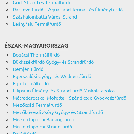
Gödi Strand és Termálfürdő
Ráckeve fürdő – Aqua Land Termál- és Élményfürdő
Százhalombatta Városi Strand
Leányfalu Termálfürdő
ÉSZAK-MAGYARORSZÁG
Bogácsi Thermálfürdő
Bükkszékfürdő Gyógy- és Strandfürdő
Demjén Fürdő
Egerszalóki Gyógy- és Wellnessfürdő
Egri Termálfürdő
Ellipsum Élmény- és Strandfürdő Miskolctapolca
Mátraderecskei Mofetta – Széndioxid Gyógygázfürdő
Mezőcsáti Termálfürdő
Mezőkövesdi Zsóry Gyógy- és Strandfürdő
Miskolctapolcai Barlangfürdő
Miskolctapolcai Strandfürdő
Parádfürdő