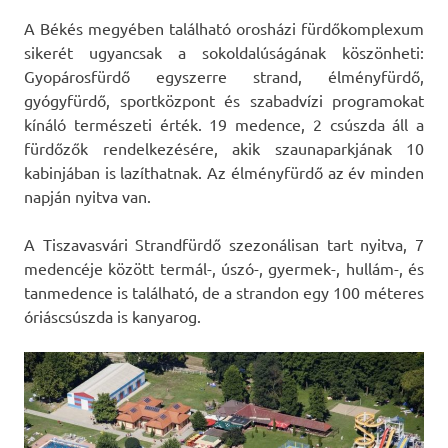
A Békés megyében található orosházi fürdőkomplexum
sikerét ugyancsak a sokoldalúságának köszönheti:
Gyopárosfürdő egyszerre strand, élményfürdő,
gyógyfürdő, sportközpont és szabadvízi programokat
kínáló természeti érték. 19 medence, 2 csúszda áll a
fürdőzők rendelkezésére, akik szaunaparkjának 10
kabinjában is lazíthatnak. Az élményfürdő az év minden
napján nyitva van.
A Tiszavasvári Strandfürdő szezonálisan tart nyitva, 7
medencéje között termál-, úszó-, gyermek-, hullám-, és
tanmedence is található, de a strandon egy 100 méteres
óriáscsúszda is kanyarog.