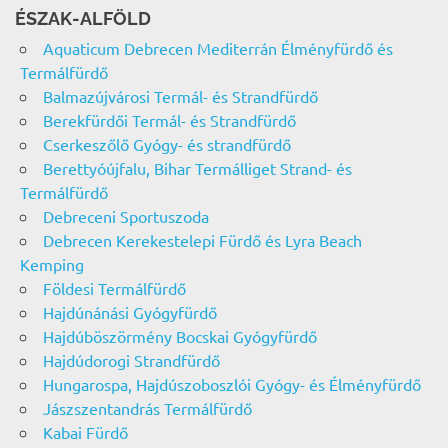
ÉSZAK-ALFÖLD
Aquaticum Debrecen Mediterrán Élményfürdő és
Termálfürdő
Balmazújvárosi Termál- és Strandfürdő
Berekfürdői Termál- és Strandfürdő
Cserkeszőlő Gyógy- és strandfürdő
Berettyóújfalu, Bihar Termálliget Strand- és
Termálfürdő
Debreceni Sportuszoda
Debrecen Kerekestelepi Fürdő és Lyra Beach
Kemping
Földesi Termálfürdő
Hajdúnánási Gyógyfürdő
Hajdúböszörmény Bocskai Gyógyfürdő
Hajdúdorogi Strandfürdő
Hungarospa, Hajdúszoboszlói Gyógy- és Élményfürdő
Jászszentandrás Termálfürdő
Kabai Fürdő