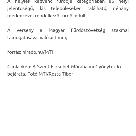
A helyiek kedvenc fürdője kategóriában 86 helyi
jelentőségű, kis településeken található, néhány
medencével rendelkező fürdő indult.
A verseny a Magyar Fürdőszövetség szakmai
támogatásával valósult meg.
forrás: hirado.hu/MTI
Címlapkép: A Szent Erzsébet Mórahalmi Gyógyfürdő
bejárata. Fotó:MTI/Rosta Tibor