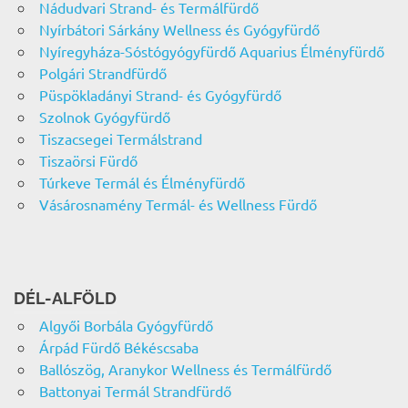
Nádudvari Strand- és Termálfürdő
Nyírbátori Sárkány Wellness és Gyógyfürdő
Nyíregyháza-Sóstógyógyfürdő Aquarius Élményfürdő
Polgári Strandfürdő
Püspökladányi Strand- és Gyógyfürdő
Szolnok Gyógyfürdő
Tiszacsegei Termálstrand
Tiszaörsi Fürdő
Túrkeve Termál és Élményfürdő
Vásárosnamény Termál- és Wellness Fürdő
DÉL-ALFÖLD
Algyői Borbála Gyógyfürdő
Árpád Fürdő Békéscsaba
Ballószög, Aranykor Wellness és Termálfürdő
Battonyai Termál Strandfürdő