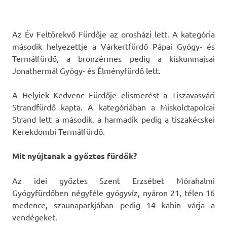
Az Év Feltörekvő Fürdője az orosházi lett. A kategória
második helyezettje a Várkertfürdő Pápai Gyógy- és
Termálfürdő, a bronzérmes pedig a kiskunmajsai
Jonathermál Gyógy- és Élményfürdő lett.
A Helyiek Kedvenc Fürdője elismerést a Tiszavasvári
Strandfürdő kapta. A kategóriában a Miskolctapolcai
Strand lett a második, a harmadik pedig a tiszakécskei
Kerekdombi Termálfürdő.
Mit nyújtanak a győztes fürdők?
Az idei győztes Szent Erzsébet Mórahalmi
Gyógyfürdőben négyféle gyógyvíz, nyáron 21, télen 16
medence, szaunaparkjában pedig 14 kabin várja a
vendégeket.