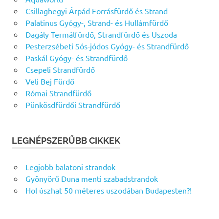
Csillaghegyi Árpád Forrásfürdő és Strand
Palatinus Gyógy-, Strand- és Hullámfürdő
Dagály Termálfürdő, Strandfürdő és Uszoda
Pesterzsébeti Sós-jódos Gyógy- és Strandfürdő
Paskál Gyógy- és Strandfürdő
Csepeli Strandfürdő
Veli Bej Fürdő
Római Strandfürdő
Pünkösdfürdői Strandfürdő
LEGNÉPSZERŰBB CIKKEK
Legjobb balatoni strandok
Gyönyörű Duna menti szabadstrandok
Hol úszhat 50 méteres uszodában Budapesten?!