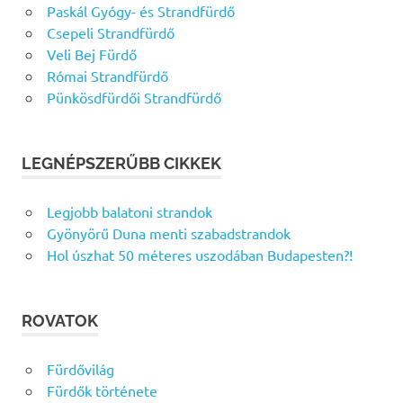
Paskál Gyógy- és Strandfürdő
Csepeli Strandfürdő
Veli Bej Fürdő
Római Strandfürdő
Pünkösdfürdői Strandfürdő
LEGNÉPSZERŰBB CIKKEK
Legjobb balatoni strandok
Gyönyörű Duna menti szabadstrandok
Hol úszhat 50 méteres uszodában Budapesten?!
ROVATOK
Fürdővilág
Fürdők története