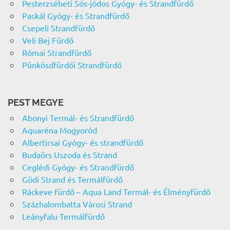
Pesterzsébeti Sós-jódos Gyógy- és Strandfürdő
Paskál Gyógy- és Strandfürdő
Csepeli Strandfürdő
Veli Bej Fürdő
Római Strandfürdő
Pünkösdfürdői Strandfürdő
PEST MEGYE
Abonyi Termál- és Strandfürdő
Aquaréna Mogyoród
Albertirsai Gyógy- és strandfürdő
Budaörs Uszoda és Strand
Ceglédi Gyógy- és Strandfürdő
Gödi Strand és Termálfürdő
Ráckeve fürdő – Aqua Land Termál- és Élményfürdő
Százhalombatta Városi Strand
Leányfalu Termálfürdő