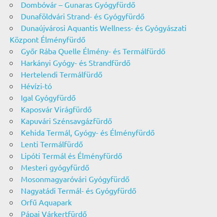
Dombóvár – Gunaras Gyógyfürdő
Dunaföldvári Strand- és Gyógyfürdő
Dunaújvárosi Aquantis Wellness- és Gyógyászati
Központ Élményfürdő
Győr Rába Quelle Élmény- és Termálfürdő
Harkányi Gyógy- és Strandfürdő
Hertelendi Termálfürdő
Hévízi-tó
Igal Gyógyfürdő
Kaposvár Virágfürdő
Kapuvári Szénsavgázfürdő
Kehida Termál, Gyógy- és Élményfürdő
Lenti Termálfürdő
Lipóti Termál és Élményfürdő
Mesteri gyógyfürdő
Mosonmagyaróvári Gyógyfürdő
Nagyatádi Termál- és Gyógyfürdő
Orfű Aquapark
Pápai Várkertfürdő