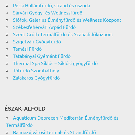
Pécsi Hullámfürdő, strand és uszoda
Sárvári Gyógy- és Wellnessfürdő
Siófok, Galerius Élményfürdő és Wellness Központ
Székesfehérvári Árpád Fürdő
Szent Gróth Termálfürdő és Szabadidőközpont
Szigetvári Gyógyfürdő
Tamási Fürdő
Tatabányai Gyémánt Fürdő
Thermal Spa Siklós – Siklósi gyógyfürdő
Tófürdő Szombathely
Zalakaros Gyógyfürdő
ÉSZAK-ALFÖLD
Aquaticum Debrecen Mediterrán Élményfürdő és
Termálfürdő
Balmazújvárosi Termál- és Strandfürdő