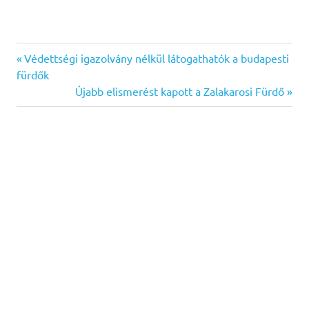
Previous
Bejegyzés
Védettségi igazolvány nélkül látogathatók a budapesti
Post:
fürdők
navigáció
Next
Újabb elismerést kapott a Zalakarosi Fürdő
Post: