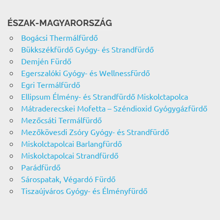
ÉSZAK-MAGYARORSZÁG
Bogácsi Thermálfürdő
Bükkszékfürdő Gyógy- és Strandfürdő
Demjén Fürdő
Egerszalóki Gyógy- és Wellnessfürdő
Egri Termálfürdő
Ellipsum Élmény- és Strandfürdő Miskolctapolca
Mátraderecskei Mofetta – Széndioxid Gyógygázfürdő
Mezőcsáti Termálfürdő
Mezőkövesdi Zsóry Gyógy- és Strandfürdő
Miskolctapolcai Barlangfürdő
Miskolctapolcai Strandfürdő
Parádfürdő
Sárospatak, Végardó Fürdő
Tiszaújváros Gyógy- és Élményfürdő