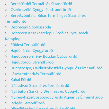
Berekfürdői Termál- és Strandfürdő
Cserkeszőlő Gyógy- és strandfürdő
Berettyóújfalu, Bihar Termálliget Strand- és
Termálfürdő
Debreceni Sportuszoda
Debrecen Kerekestelepi Fürdő és Lyra Beach
Kemping
Földesi Termálfürdő
Hajdúnánási Gyógyfürdő
Hajdúböszörmény Bocskai Gyógyfürdő
Hajdúdorogi Strandfürdő
Hungarospa, Hajdúszoboszlói Gyógy- és Élményfürdő
Jászszentandrás Termálfürdő
Kabai Fürdő
Nádudvari Strand- és Termálfürdő
Nyírbátori Sárkány Wellness és Gyógyfürdő
Nyíregyháza-Sóstógyógyfürdő Aquarius Élményfürdő
Polgári Strandfürdő
Püspökladányi Strand- és Gyógyfürdő