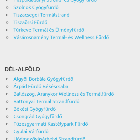
Szolnok Gyógyfürdő
Tiszacsegei Termálstrand
Tiszaörsi Fürdő
Túrkeve Termál és Élményfürdő
Vásárosnamény Termál- és Wellness Fürdő
DÉL-ALFÖLD
Algyői Borbála Gyógyfürdő
Árpád Fürdő Békéscsaba
Ballószög, Aranykor Wellness és Termálfürdő
Battonyai Termál Strandfürdő
Békési Gyógyfürdő
Csongrád Gyógyfürdő
Füzesgyarmati Kastélypark Fürdő
Gyulai Várfürdő
Hódmezővásárhelyi Strandfürdő