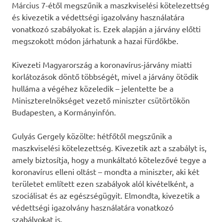
Március 7-étől megszűnik a maszkviselési kötelezettség
és kivezetik a védettségi igazolvány használatára
vonatkozó szabályokat is. Ezek alapján a járvány előtti
megszokott módon járhatunk a hazai fürdőkbe.
Kivezeti Magyarország a koronavírus-járvány miatti
korlátozások döntő többségét, mivel a járvány ötödik
hulláma a végéhez közeledik – jelentette be a
Miniszterelnökséget vezető miniszter csütörtökön
Budapesten, a Kormányinfón.
Gulyás Gergely közölte: hétfőtől megszűnik a
maszkviselési kötelezettség. Kivezetik azt a szabályt is,
amely biztosítja, hogy a munkáltató kötelezővé tegye a
koronavírus elleni oltást – mondta a miniszter, aki két
területet említett ezen szabályok alól kivételként, a
szociálisat és az egészségügyit. Elmondta, kivezetik a
védettségi igazolvány használatára vonatkozó
szabályokat is.