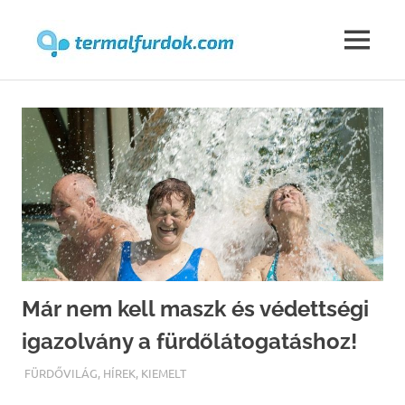
Termalfur
MENU
Skip
to
content
Már nem kell maszk és védettségi
igazolvány a fürdőlátogatáshoz!
TERMALFURDOK.COM
FÜRDŐVILÁG
,
HÍREK
,
KIEMELT