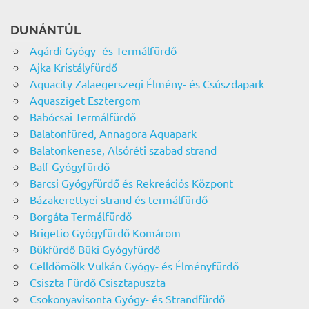
DUNÁNTÚL
Agárdi Gyógy- és Termálfürdő
Ajka Kristályfürdő
Aquacity Zalaegerszegi Élmény- és Csúszdapark
Aquasziget Esztergom
Babócsai Termálfürdő
Balatonfüred, Annagora Aquapark
Balatonkenese, Alsóréti szabad strand
Balf Gyógyfürdő
Barcsi Gyógyfürdő és Rekreációs Központ
Bázakerettyei strand és termálfürdő
Borgáta Termálfürdő
Brigetio Gyógyfürdő Komárom
Bükfürdő Büki Gyógyfürdő
Celldömölk Vulkán Gyógy- és Élményfürdő
Csiszta Fürdő Csisztapuszta
Csokonyavisonta Gyógy- és Strandfürdő