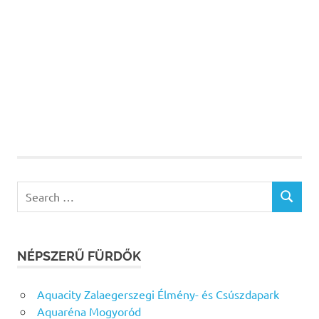
Search
SEARCH
for:
NÉPSZERŰ FÜRDŐK
Aquacity Zalaegerszegi Élmény- és Csúszdapark
Aquaréna Mogyoród