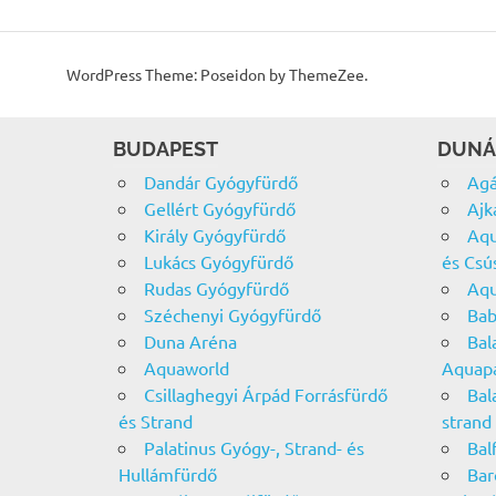
WordPress Theme: Poseidon by ThemeZee.
BUDAPEST
DUNÁ
Dandár Gyógyfürdő
Agá
Gellért Gyógyfürdő
Ajk
Király Gyógyfürdő
Aqu
Lukács Gyógyfürdő
és Csú
Rudas Gyógyfürdő
Aqu
Széchenyi Gyógyfürdő
Bab
Duna Aréna
Bal
Aquaworld
Aquap
Csillaghegyi Árpád Forrásfürdő
Bal
és Strand
strand
Palatinus Gyógy-, Strand- és
Bal
Hullámfürdő
Bar