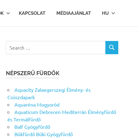
OK
KAPCSOLAT
MÉDIAAJÁNLAT
HU
Search
SEARCH
for:
NÉPSZERŰ FÜRDŐK
Aquacity Zalaegerszegi Élmény- és
Csúszdapark
Aquaréna Mogyoród
Aquaticum Debrecen Mediterrán Élményfürdő
és Termálfürdő
Balf Gyógyfürdő
Bükfürdő Büki Gyógyfürdő