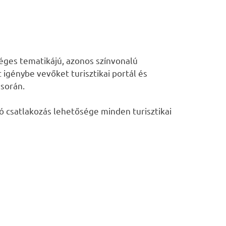
séges tematikájú, azonos színvonalú
t igénybe vevőket turisztikai portál és
 során.
ló csatlakozás lehetősége minden turisztikai