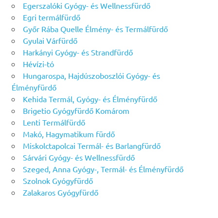
Egerszalóki Gyógy- és Wellnessfürdő
Egri termálfürdő
Győr Rába Quelle Élmény- és Termálfürdő
Gyulai Várfürdő
Harkányi Gyógy- és Strandfürdő
Hévízi-tó
Hungarospa, Hajdúszoboszlói Gyógy- és
Élményfürdő
Kehida Termál, Gyógy- és Élményfürdő
Brigetio Gyógyfürdő Komárom
Lenti Termálfürdő
Makó, Hagymatikum fürdő
Miskolctapolcai Termál- és Barlangfürdő
Sárvári Gyógy- és Wellnessfürdő
Szeged, Anna Gyógy-, Termál- és Élményfürdő
Szolnok Gyógyfürdő
Zalakaros Gyógyfürdő