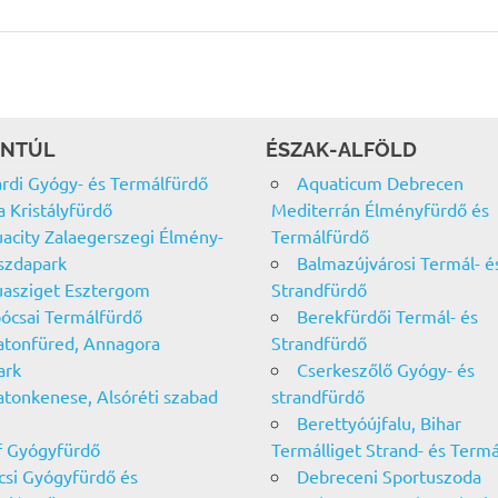
NTÚL
ÉSZAK-ALFÖLD
rdi Gyógy- és Termálfürdő
Aquaticum Debrecen
a Kristályfürdő
Mediterrán Élményfürdő és
acity Zalaegerszegi Élmény-
Termálfürdő
szdapark
Balmazújvárosi Termál- é
asziget Esztergom
Strandfürdő
ócsai Termálfürdő
Berekfürdői Termál- és
atonfüred, Annagora
Strandfürdő
ark
Cserkeszőlő Gyógy- és
atonkenese, Alsóréti szabad
strandfürdő
Berettyóújfalu, Bihar
f Gyógyfürdő
Termálliget Strand- és Term
csi Gyógyfürdő és
Debreceni Sportuszoda