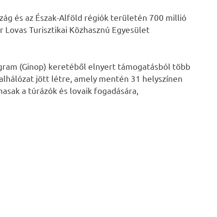
zág és az Észak-Alföld régiók területén 700 millió
r Lovas Turisztikai Közhasznú Egyesület
ogram (Ginop) keretéből elnyert támogatásból több
alhálózat jött létre, amely mentén 31 helyszínen
masak a túrázók és lovaik fogadására,