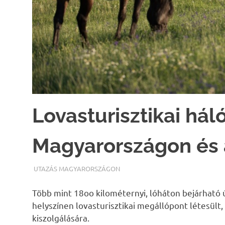
Lovasturisztikai hál
Magyarországon és 
TERMALFURDOK.COM
UTAZÁS MAGYARORSZÁGON
Több mint 18oo kilométernyi, lóháton bejárható 
helyszínen lovasturisztikai megállópont létesült,
kiszolgálására.