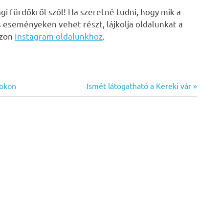
i fürdőkről szól! Ha szeretné tudni, hogy mik a
s eseményeken vehet részt, lájkolja oldalunkat a
zzon
Instagram oldalunkhoz
.
Next
dokon
Ismét látogatható a Kereki vár
Post: