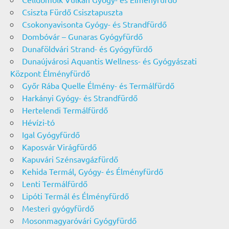
Csiszta Fürdő Csisztapuszta
Csokonyavisonta Gyógy- és Strandfürdő
Dombóvár – Gunaras Gyógyfürdő
Dunaföldvári Strand- és Gyógyfürdő
Dunaújvárosi Aquantis Wellness- és Gyógyászati
Központ Élményfürdő
Győr Rába Quelle Élmény- és Termálfürdő
Harkányi Gyógy- és Strandfürdő
Hertelendi Termálfürdő
Hévízi-tó
Igal Gyógyfürdő
Kaposvár Virágfürdő
Kapuvári Szénsavgázfürdő
Kehida Termál, Gyógy- és Élményfürdő
Lenti Termálfürdő
Lipóti Termál és Élményfürdő
Mesteri gyógyfürdő
Mosonmagyaróvári Gyógyfürdő