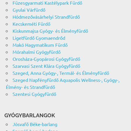
Füzesgyarmati Kastélypark Fürdő
Gyulai Várfürdő
Hódmezővásárhelyi Strandfürdő
Kecskeméti Fürdő
Kiskunmajsa Gyógy- és Élményfürdő
Ligetfürdő Gyomaendrőd
Makó Hagymatikum Fürdő
Mórahalmi Gyógyfürdő
Orosháza-Gyopárosi Gyógyfürdő
Szarvasi Szent Klára Gyógyfürdő
Szeged, Anna Gyógy-, Termál- és Élményfürdő
Szeged Napfényfürdő Aquapolis Wellness-, Gyógy-,
Élmény- és Strandfürdő
Szentesi Gyógyfürdő
GYÓGYBARLANGOK
Jósvafő Béke-barlang