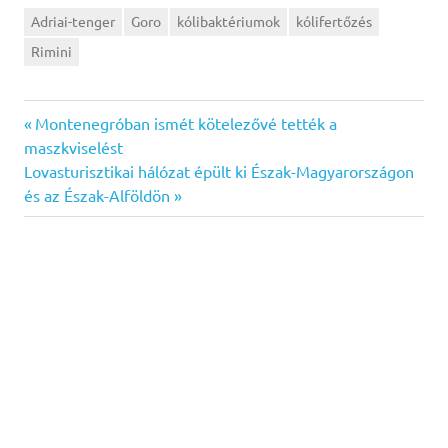
Adriai-tenger
Goro
kólibaktériumok
kólifertőzés
Rimini
Previous
Bejegyzés
Montenegróban ismét kötelezővé tették a
Post:
maszkviselést
navigáció
Next
Lovasturisztikai hálózat épült ki Észak-Magyarországon
Post:
és az Észak-Alföldön