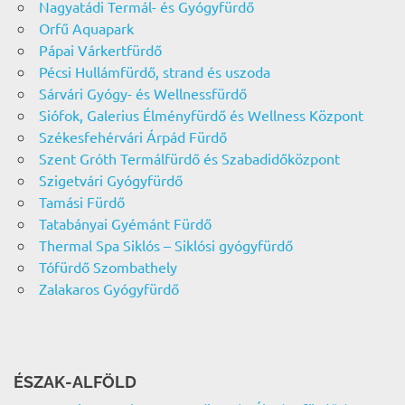
Nagyatádi Termál- és Gyógyfürdő
Orfű Aquapark
Pápai Várkertfürdő
Pécsi Hullámfürdő, strand és uszoda
Sárvári Gyógy- és Wellnessfürdő
Siófok, Galerius Élményfürdő és Wellness Központ
Székesfehérvári Árpád Fürdő
Szent Gróth Termálfürdő és Szabadidőközpont
Szigetvári Gyógyfürdő
Tamási Fürdő
Tatabányai Gyémánt Fürdő
Thermal Spa Siklós – Siklósi gyógyfürdő
Tófürdő Szombathely
Zalakaros Gyógyfürdő
ÉSZAK-ALFÖLD