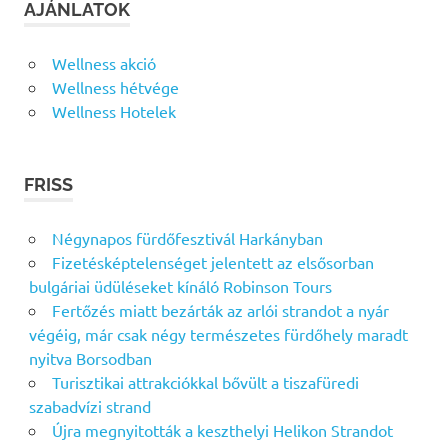
AJÁNLATOK
Wellness akció
Wellness hétvége
Wellness Hotelek
FRISS
Négynapos fürdőfesztivál Harkányban
Fizetésképtelenséget jelentett az elsősorban
bulgáriai üdüléseket kínáló Robinson Tours
Fertőzés miatt bezárták az arlói strandot a nyár
végéig, már csak négy természetes fürdőhely maradt
nyitva Borsodban
Turisztikai attrakciókkal bővült a tiszafüredi
szabadvízi strand
Újra megnyitották a keszthelyi Helikon Strandot