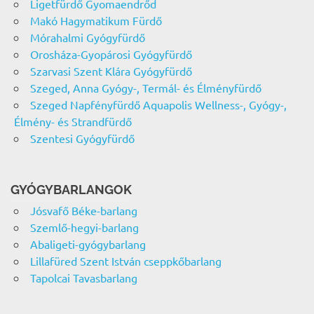
Ligetfürdő Gyomaendrőd
Makó Hagymatikum Fürdő
Mórahalmi Gyógyfürdő
Orosháza-Gyopárosi Gyógyfürdő
Szarvasi Szent Klára Gyógyfürdő
Szeged, Anna Gyógy-, Termál- és Élményfürdő
Szeged Napfényfürdő Aquapolis Wellness-, Gyógy-,
Élmény- és Strandfürdő
Szentesi Gyógyfürdő
GYÓGYBARLANGOK
Jósvafő Béke-barlang
Szemlő-hegyi-barlang
Abaligeti-gyógybarlang
Lillafüred Szent István cseppkőbarlang
Tapolcai Tavasbarlang