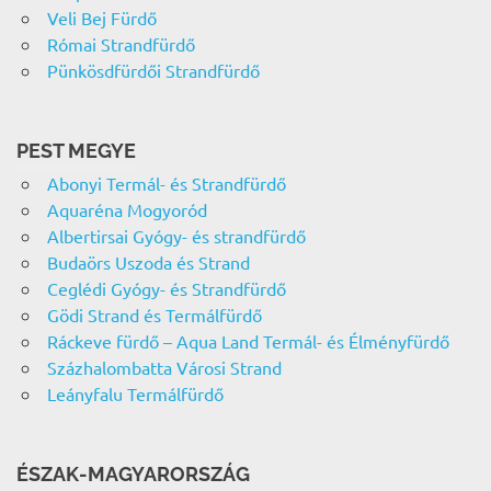
Veli Bej Fürdő
Római Strandfürdő
Pünkösdfürdői Strandfürdő
PEST MEGYE
Abonyi Termál- és Strandfürdő
Aquaréna Mogyoród
Albertirsai Gyógy- és strandfürdő
Budaörs Uszoda és Strand
Ceglédi Gyógy- és Strandfürdő
Gödi Strand és Termálfürdő
Ráckeve fürdő – Aqua Land Termál- és Élményfürdő
Százhalombatta Városi Strand
Leányfalu Termálfürdő
ÉSZAK-MAGYARORSZÁG