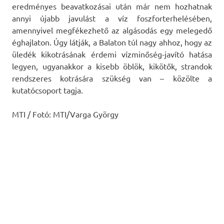
eredményes beavatkozásai után már nem hozhatnak
annyi újabb javulást a víz foszforterhelésében,
amennyivel megfékezhető az algásodás egy melegedő
éghajlaton. Úgy látják, a Balaton túl nagy ahhoz, hogy az
üledék kikotrásának érdemi vízminőség-javító hatása
legyen, ugyanakkor a kisebb öblök, kikötők, strandok
rendszeres kotrására szükség van – közölte a
kutatócsoport tagja.
MTI / Fotó: MTI/Varga György