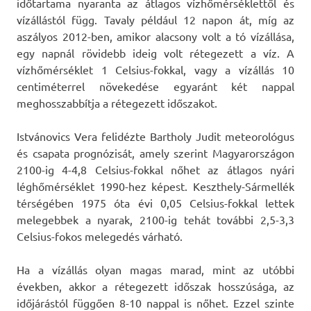
időtartama nyaranta az átlagos vízhőmérséklettől és
vízállástól függ. Tavaly például 12 napon át, míg az
aszályos 2012-ben, amikor alacsony volt a tó vízállása,
egy napnál rövidebb ideig volt rétegezett a víz. A
vízhőmérséklet 1 Celsius-fokkal, vagy a vízállás 10
centiméterrel növekedése egyaránt két nappal
meghosszabbítja a rétegezett időszakot.
Istvánovics Vera felidézte Bartholy Judit meteorológus
és csapata prognózisát, amely szerint Magyarországon
2100-ig 4-4,8 Celsius-fokkal nőhet az átlagos nyári
léghőmérséklet 1990-hez képest. Keszthely-Sármellék
térségében 1975 óta évi 0,05 Celsius-fokkal lettek
melegebbek a nyarak, 2100-ig tehát további 2,5-3,3
Celsius-fokos melegedés várható.
Ha a vízállás olyan magas marad, mint az utóbbi
években, akkor a rétegezett időszak hosszúsága, az
időjárástól függően 8-10 nappal is nőhet. Ezzel szinte