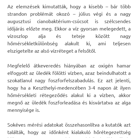
Az elemzések kimutatták, hogy a kisebb – bár több
strandon problémát okozó – július végi és a nagy
augusztusi cianobaktérium-csúcsot is szélcsendes
időjárás előzte meg. Ekkor a víz gyorsan melegedett, a
vízoszlop alja és teteje között nagy
hőmérsékletkülönbség alakult ki, ami teljesen
elszigetelte az alsó vízréteget a felsőtől.
Megfelelő átkeveredés hiányában az oxigén hamar
elfogyott az üledék fölötti vízben, azaz beindulhatott a
szokatlanul nagy foszforfelszabadulás. Ez azt jelenti,
hogy ha a Keszthelyi-medencében 3-4 napon át ilyen
hőmérsékleti rétegeződés alakul ki a vízben, akkor
megnő az üledék foszforleadása és kisvártatva az alga
mennyisége is.
Sokéves mérési adatokat összehasonlítva a kutatók azt
találták, hogy az időnként kialakuló hőrétegezettség