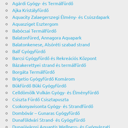
Agárdi Gyógy- és Termálfürdő
Ajka Kristályfürdő
Aquacity Zalaegerszegi Élmény- és Csúszdapark
Aquasziget Esztergom
Babócsai Termálfürdő
Balatonfüred, Annagora Aquapark
Balatonkenese, Alsóréti szabad strand
Balf Gyógyfürdő
Barcsi Gyógyfürdő és Rekreációs Központ
Bázakerettyei strand és termálfürdő
Borgáta Termálfürdő
Brigetio Gyógyfürdő Komárom
Bükfürdő Büki Gyógyfürdő
Celldömölk Vulkán Gyógy- és Élményfürdő
Csiszta Fürdő Csisztapuszta
Csokonyavisonta Gyógy- és Strandfürdő
Dombóvár – Gunaras Gyógyfürdő
Dunaföldvári Strand- és Gyógyfürdő
Dunaújvárosi Aquantis Wellness- és Gyógyászati