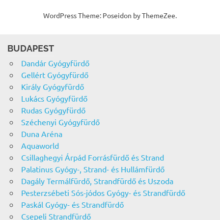
WordPress Theme: Poseidon by ThemeZee.
BUDAPEST
Dandár Gyógyfürdő
Gellért Gyógyfürdő
Király Gyógyfürdő
Lukács Gyógyfürdő
Rudas Gyógyfürdő
Széchenyi Gyógyfürdő
Duna Aréna
Aquaworld
Csillaghegyi Árpád Forrásfürdő és Strand
Palatinus Gyógy-, Strand- és Hullámfürdő
Dagály Termálfürdő, Strandfürdő és Uszoda
Pesterzsébeti Sós-jódos Gyógy- és Strandfürdő
Paskál Gyógy- és Strandfürdő
Csepeli Strandfürdő