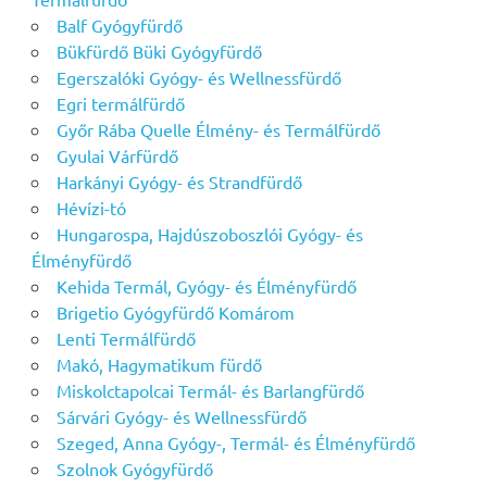
Balf Gyógyfürdő
Bükfürdő Büki Gyógyfürdő
Egerszalóki Gyógy- és Wellnessfürdő
Egri termálfürdő
Győr Rába Quelle Élmény- és Termálfürdő
Gyulai Várfürdő
Harkányi Gyógy- és Strandfürdő
Hévízi-tó
Hungarospa, Hajdúszoboszlói Gyógy- és
Élményfürdő
Kehida Termál, Gyógy- és Élményfürdő
Brigetio Gyógyfürdő Komárom
Lenti Termálfürdő
Makó, Hagymatikum fürdő
Miskolctapolcai Termál- és Barlangfürdő
Sárvári Gyógy- és Wellnessfürdő
Szeged, Anna Gyógy-, Termál- és Élményfürdő
Szolnok Gyógyfürdő