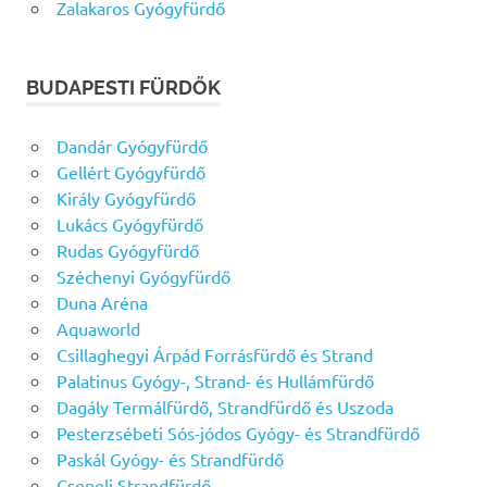
Zalakaros Gyógyfürdő
BUDAPESTI FÜRDŐK
Dandár Gyógyfürdő
Gellért Gyógyfürdő
Király Gyógyfürdő
Lukács Gyógyfürdő
Rudas Gyógyfürdő
Széchenyi Gyógyfürdő
Duna Aréna
Aquaworld
Csillaghegyi Árpád Forrásfürdő és Strand
Palatinus Gyógy-, Strand- és Hullámfürdő
Dagály Termálfürdő, Strandfürdő és Uszoda
Pesterzsébeti Sós-jódos Gyógy- és Strandfürdő
Paskál Gyógy- és Strandfürdő
Csepeli Strandfürdő