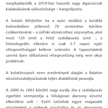
megduplázódik a 2019-hez hasonló nagy algacsúcsok
kialakulásának valószínűsége – hangsúlyozta.
A kutató kifejtette: ha a nyári vízállást a korábbi
évtizedekben jellemző 70 centiméter körülire
csökkentenénk – a siófoki vízmércéhez viszonyítva, ahol
most 120 centi a felső szabályozási szint -, a
felmelegedés ellenére is csak 5-7 napos nyári
rétegezettséggel kellene számolni. A tapasztalatok
szerint ilyen időtartamú rétegezettség még nem okoz
problémát.
A kutatócsoport ezen eredmények alapján a Balaton
vízszintszabályozásának teljes átalakítását javasolja.
A 2000 és 2003 közötti nagy aszály óta a szabályozás
egyetlen szempontja a túlságosan alacsony vízszint
elkerülése volt – Ezért tartottak egyre magasabb
vízszinteket a nádasok pusztulása és az alacsonyan