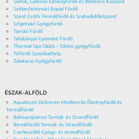
Siófok, Galerius Élményfürdő és Wellness Központ
Székesfehérvári Árpád Fürdő
Szent Gróth Termálfürdő és Szabadidőközpont
Szigetvári Gyógyfürdő
Tamási Fürdő
Tatabányai Gyémánt Fürdő
Thermal Spa Siklós – Siklósi gyógyfürdő
Tófürdő Szombathely
Zalakaros Gyógyfürdő
ÉSZAK-ALFÖLD
Aquaticum Debrecen Mediterrán Élményfürdő és
Termálfürdő
Balmazújvárosi Termál- és Strandfürdő
Berekfürdői Termál- és Strandfürdő
Cserkeszőlő Gyógy- és strandfürdő