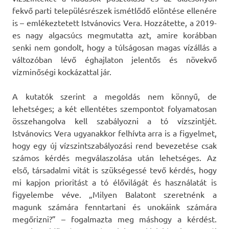
fekvő parti településrészek ismétlődő elöntése ellenére
is – emlékeztetett Istvánovics Vera. Hozzátette, a 2019-
es nagy algacsúcs megmutatta azt, amire korábban
senki nem gondolt, hogy a túlságosan magas vízállás a
változóban lévő éghajlaton jelentős és növekvő
vízminőségi kockázattal jár.
A kutatók szerint a megoldás nem könnyű, de
lehetséges; a két ellentétes szempontot folyamatosan
összehangolva kell szabályozni a tó vízszintjét.
Istvánovics Vera ugyanakkor felhívta arra is a figyelmet,
hogy egy új vízszintszabályozási rend bevezetése csak
számos kérdés megválaszolása után lehetséges. Az
első, társadalmi vitát is szükségessé tevő kérdés, hogy
mi kapjon prioritást a tó élővilágát és használatát is
figyelembe véve. „Milyen Balatont szeretnénk a
magunk számára fenntartani és unokáink számára
megőrizni?” – fogalmazta meg máshogy a kérdést.