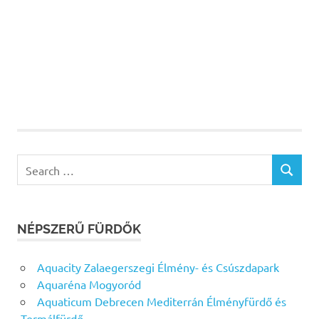
Search
SEARCH
for:
NÉPSZERŰ FÜRDŐK
Aquacity Zalaegerszegi Élmény- és Csúszdapark
Aquaréna Mogyoród
Aquaticum Debrecen Mediterrán Élményfürdő és
Termálfürdő