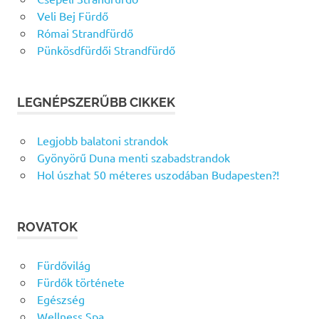
Veli Bej Fürdő
Római Strandfürdő
Pünkösdfürdői Strandfürdő
LEGNÉPSZERŰBB CIKKEK
Legjobb balatoni strandok
Gyönyörű Duna menti szabadstrandok
Hol úszhat 50 méteres uszodában Budapesten?!
ROVATOK
Fürdővilág
Fürdők története
Egészség
Wellness Spa