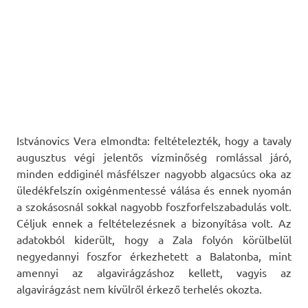
Istvánovics Vera elmondta: feltételezték, hogy a tavaly
augusztus végi jelentős vízminőség romlással járó,
minden eddiginél másfélszer nagyobb algacsúcs oka az
üledékfelszín oxigénmentessé válása és ennek nyomán
a szokásosnál sokkal nagyobb foszforfelszabadulás volt.
Céljuk ennek a feltételezésnek a bizonyítása volt. Az
adatokból kiderült, hogy a Zala folyón körülbelül
negyedannyi foszfor érkezhetett a Balatonba, mint
amennyi az algavirágzáshoz kellett, vagyis az
algavirágzást nem kívülről érkező terhelés okozta.