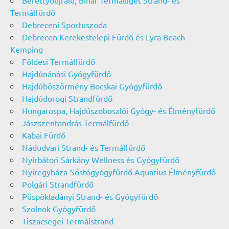
Berettyóújfalu, Bihar Termálliget Strand- és
Termálfürdő
Debreceni Sportuszoda
Debrecen Kerekestelepi Fürdő és Lyra Beach
Kemping
Földesi Termálfürdő
Hajdúnánási Gyógyfürdő
Hajdúböszörmény Bocskai Gyógyfürdő
Hajdúdorogi Strandfürdő
Hungarospa, Hajdúszoboszlói Gyógy- és Élményfürdő
Jászszentandrás Termálfürdő
Kabai Fürdő
Nádudvari Strand- és Termálfürdő
Nyírbátori Sárkány Wellness és Gyógyfürdő
Nyíregyháza-Sóstógyógyfürdő Aquarius Élményfürdő
Polgári Strandfürdő
Püspökladányi Strand- és Gyógyfürdő
Szolnok Gyógyfürdő
Tiszacsegei Termálstrand