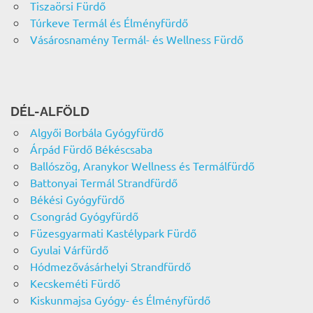
Tiszaörsi Fürdő
Túrkeve Termál és Élményfürdő
Vásárosnamény Termál- és Wellness Fürdő
DÉL-ALFÖLD
Algyői Borbála Gyógyfürdő
Árpád Fürdő Békéscsaba
Ballószög, Aranykor Wellness és Termálfürdő
Battonyai Termál Strandfürdő
Békési Gyógyfürdő
Csongrád Gyógyfürdő
Füzesgyarmati Kastélypark Fürdő
Gyulai Várfürdő
Hódmezővásárhelyi Strandfürdő
Kecskeméti Fürdő
Kiskunmajsa Gyógy- és Élményfürdő