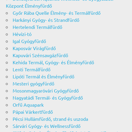
Központ Élményfürdő
Győr Rába Quelle Élmény- és Termálfürdő
Harkányi Gyógy- és Strandfürdő
Hertelendi Termálfürdő
Hévízi-tó
Igal Gyógyfürdő
Kaposvár Virágfürdő
Kapuvári Szénsavgázfürdő
Kehida Termál, Gyógy- és Élményfürdő
Lenti Termálfürdő
Lipóti Termál és Élményfürdő
Mesteri gyógyfürdő
Mosonmagyaróvári Gyógyfürdő
Nagyatádi Termál- és Gyógyfürdő
Orfű Aquapark
Pápai Várkertfürdő
Pécsi Hullámfürdő, strand és uszoda
Sárvári Gyógy- és Wellnessfürdő