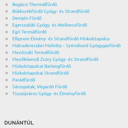
Bogácsi Thermálfürdő
Bükkszékfürdő Gyógy- és Strandfürdő
Demjén Fürdő
Egerszalóki Gyógy- és Wellnessfürdő
Egri Termálfürdő
Ellipsum Élmény- és Strandfürdő Miskolctapolca
Mátraderecskei Mofetta – Széndioxid Gyógygázfürdő
Mezőcsáti Termálfürdő
Mezőkövesdi Zsóry Gyógy- és Strandfürdő
Miskolctapolcai Barlangfürdő
Miskolctapolcai Strandfürdő
Parádfürdő
Sárospatak, Végardó Fürdő
Tiszaújváros Gyógy- és Élményfürdő
DUNÁNTÚL