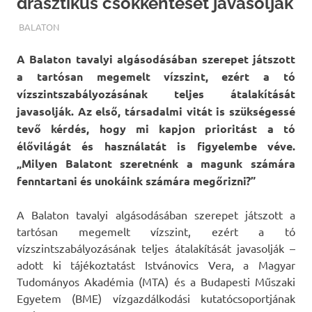
drasztikus csökkentését javasolják
TERMALFURDOK.COM
BALATON
A Balaton tavalyi algásodásában szerepet játszott
a tartósan megemelt vízszint, ezért a tó
vízszintszabályozásának teljes átalakítását
javasolják. Az első, társadalmi vitát is szükségessé
tevő kérdés, hogy mi kapjon prioritást a tó
élővilágát és használatát is figyelembe véve.
„Milyen Balatont szeretnénk a magunk számára
fenntartani és unokáink számára megőrizni?”
A Balaton tavalyi algásodásában szerepet játszott a
tartósan megemelt vízszint, ezért a tó
vízszintszabályozásának teljes átalakítását javasolják –
adott ki tájékoztatást Istvánovics Vera, a Magyar
Tudományos Akadémia (MTA) és a Budapesti Műszaki
Egyetem (BME) vízgazdálkodási kutatócsoportjának