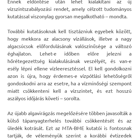
Ennek eldöntése után lehet kialakítani az új
vízszintszabályozási rendet, amely célzott tudományos
kutatással viszonylag gyorsan megalkotható – mondta.
További kutatásoknak kell tisztázniuk egyebek között,
hogy mekkora az alacsony vízállások, illetve a nagy
algacsúcsok előfordulásának valószínűsége a változó
éghajlaton. Lehet-e időben előre jelezni a
hőrétegezettség kialakulásának veszélyét, és van-e
esély lépni ellene vízleeresztéssel. El kell gondolkozni
azon is újra, hogy érdemes-e vízpótlási lehetőségről
gondoskodni arra az esetre, ha a vízminőségi szempont
miatt csökkenteni kell a vízszintet, és ezt hosszú
aszályos időjárás követi – sorolta.
Az újabb algavirágzás megelőzésére többen javasolták a
külső tápanyagterhelés további csökkentését és az
üledék kotrását. Ezt az MTA-BME kutatói is fontosnak
tartják, de véleményük szerint a korábbi évtizedek