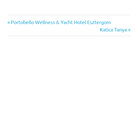
Previous
Bejegyzés
Portobello Wellness & Yacht Hotel Esztergom
Post:
Next
Katica Tanya
navigáció
Post: