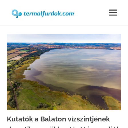
Termalfur
MENU
Skip
to
content
Kutatók a Balaton vízszintjének