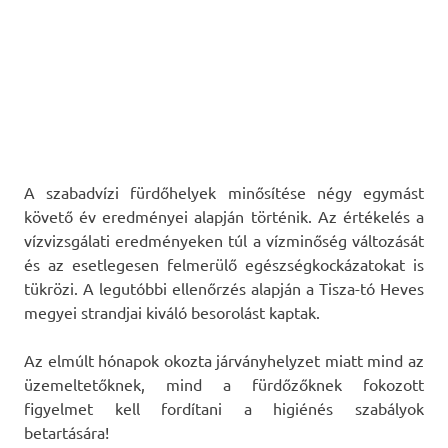
A szabadvízi fürdőhelyek minősítése négy egymást
követő év eredményei alapján történik. Az értékelés a
vízvizsgálati eredményeken túl a vízminőség változását
és az esetlegesen felmerülő egészségkockázatokat is
tükrözi. A legutóbbi ellenőrzés alapján a Tisza-tó Heves
megyei strandjai kiváló besorolást kaptak.
Az elmúlt hónapok okozta járványhelyzet miatt mind az
üzemeltetőknek, mind a fürdőzőknek fokozott
figyelmet kell fordítani a higiénés szabályok
betartására!