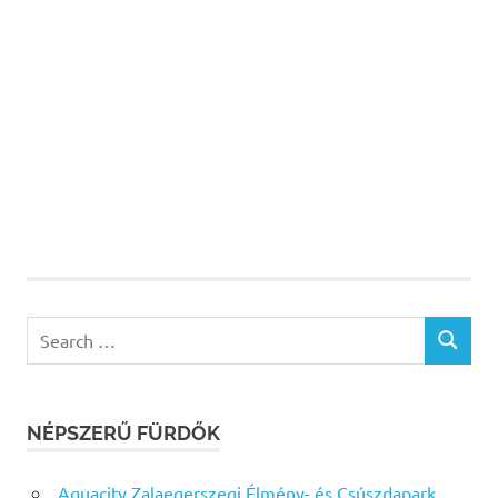
Search
SEARCH
for:
NÉPSZERŰ FÜRDŐK
Aquacity Zalaegerszegi Élmény- és Csúszdapark