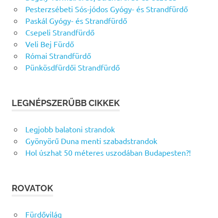
Pesterzsébeti Sós-jódos Gyógy- és Strandfürdő
Paskál Gyógy- és Strandfürdő
Csepeli Strandfürdő
Veli Bej Fürdő
Római Strandfürdő
Pünkösdfürdői Strandfürdő
LEGNÉPSZERŰBB CIKKEK
Legjobb balatoni strandok
Gyönyörű Duna menti szabadstrandok
Hol úszhat 50 méteres uszodában Budapesten?!
ROVATOK
Fürdővilág