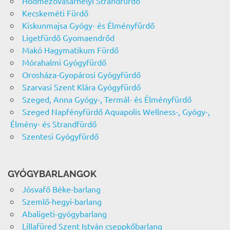
Hódmezővásárhelyi Strandfürdő
Kecskeméti Fürdő
Kiskunmajsa Gyógy- és Élményfürdő
Ligetfürdő Gyomaendrőd
Makó Hagymatikum Fürdő
Mórahalmi Gyógyfürdő
Orosháza-Gyopárosi Gyógyfürdő
Szarvasi Szent Klára Gyógyfürdő
Szeged, Anna Gyógy-, Termál- és Élményfürdő
Szeged Napfényfürdő Aquapolis Wellness-, Gyógy-,
Élmény- és Strandfürdő
Szentesi Gyógyfürdő
GYÓGYBARLANGOK
Jósvafő Béke-barlang
Szemlő-hegyi-barlang
Abaligeti-gyógybarlang
Lillafüred Szent István cseppkőbarlang