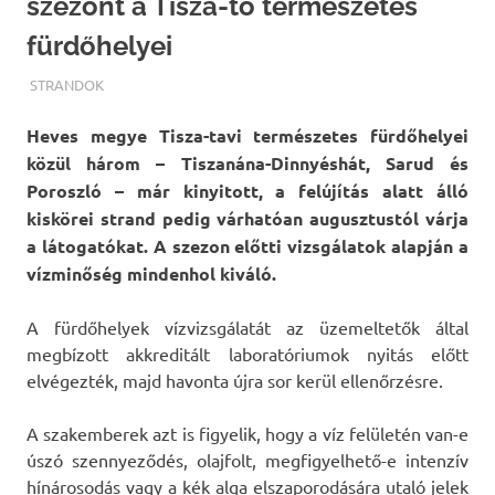
szezont a Tisza-tó természetes
fürdőhelyei
TERMALFURDOK.COM
STRANDOK
Heves megye Tisza-tavi természetes fürdőhelyei
közül három – Tiszanána-Dinnyéshát, Sarud és
Poroszló – már kinyitott, a felújítás alatt álló
kiskörei strand pedig várhatóan augusztustól várja
a látogatókat. A szezon előtti vizsgálatok alapján a
vízminőség mindenhol kiváló.
A fürdőhelyek vízvizsgálatát az üzemeltetők által
megbízott akkreditált laboratóriumok nyitás előtt
elvégezték, majd havonta újra sor kerül ellenőrzésre.
A szakemberek azt is figyelik, hogy a víz felületén van-e
úszó szennyeződés, olajfolt, megfigyelhető-e intenzív
hínárosodás vagy a kék alga elszaporodására utaló jelek