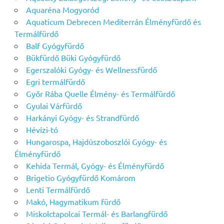
Aquaréna Mogyoród
Aquaticum Debrecen Mediterrán Élményfürdő és
Termálfürdő
Balf Gyógyfürdő
Bükfürdő Büki Gyógyfürdő
Egerszalóki Gyógy- és Wellnessfürdő
Egri termálfürdő
Győr Rába Quelle Élmény- és Termálfürdő
Gyulai Várfürdő
Harkányi Gyógy- és Strandfürdő
Hévízi-tó
Hungarospa, Hajdúszoboszlói Gyógy- és
Élményfürdő
Kehida Termál, Gyógy- és Élményfürdő
Brigetio Gyógyfürdő Komárom
Lenti Termálfürdő
Makó, Hagymatikum fürdő
Miskolctapolcai Termál- és Barlangfürdő