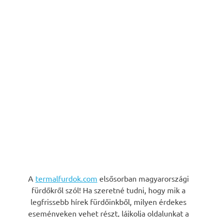
A
termalfurdok.com
elsősorban magyarországi
fürdőkről szól! Ha szeretné tudni, hogy mik a
legfrissebb hírek fürdőinkből, milyen érdekes
eseményeken vehet részt, lájkolja oldalunkat a