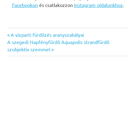
Facebookon
és csatlakozzon
Instagram oldalunkhoz
.
Previous
Bejegyzés
A vízparti fürdőzés aranyszabályai
Next
Post:
A szegedi Napfényfürdő Aquapolis strandfürdő
navigáció
Post:
szubjektív szemmel