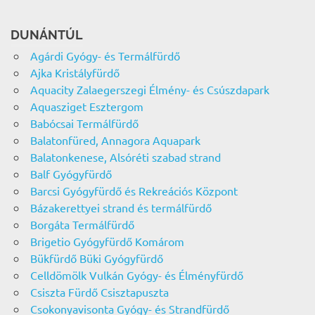
DUNÁNTÚL
Agárdi Gyógy- és Termálfürdő
Ajka Kristályfürdő
Aquacity Zalaegerszegi Élmény- és Csúszdapark
Aquasziget Esztergom
Babócsai Termálfürdő
Balatonfüred, Annagora Aquapark
Balatonkenese, Alsóréti szabad strand
Balf Gyógyfürdő
Barcsi Gyógyfürdő és Rekreációs Központ
Bázakerettyei strand és termálfürdő
Borgáta Termálfürdő
Brigetio Gyógyfürdő Komárom
Bükfürdő Büki Gyógyfürdő
Celldömölk Vulkán Gyógy- és Élményfürdő
Csiszta Fürdő Csisztapuszta
Csokonyavisonta Gyógy- és Strandfürdő