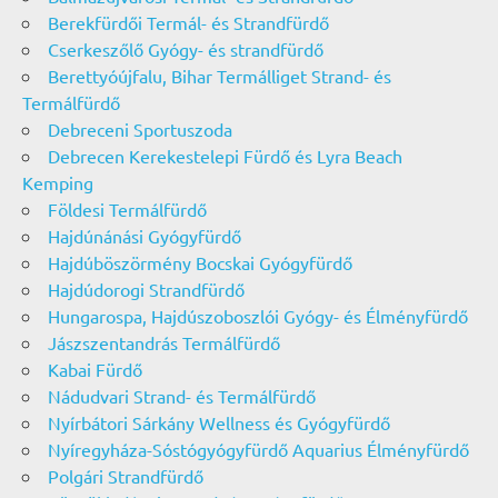
Berekfürdői Termál- és Strandfürdő
Cserkeszőlő Gyógy- és strandfürdő
Berettyóújfalu, Bihar Termálliget Strand- és
Termálfürdő
Debreceni Sportuszoda
Debrecen Kerekestelepi Fürdő és Lyra Beach
Kemping
Földesi Termálfürdő
Hajdúnánási Gyógyfürdő
Hajdúböszörmény Bocskai Gyógyfürdő
Hajdúdorogi Strandfürdő
Hungarospa, Hajdúszoboszlói Gyógy- és Élményfürdő
Jászszentandrás Termálfürdő
Kabai Fürdő
Nádudvari Strand- és Termálfürdő
Nyírbátori Sárkány Wellness és Gyógyfürdő
Nyíregyháza-Sóstógyógyfürdő Aquarius Élményfürdő
Polgári Strandfürdő