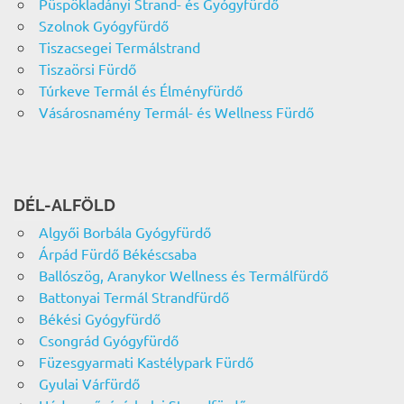
Püspökladányi Strand- és Gyógyfürdő
Szolnok Gyógyfürdő
Tiszacsegei Termálstrand
Tiszaörsi Fürdő
Túrkeve Termál és Élményfürdő
Vásárosnamény Termál- és Wellness Fürdő
DÉL-ALFÖLD
Algyői Borbála Gyógyfürdő
Árpád Fürdő Békéscsaba
Ballószög, Aranykor Wellness és Termálfürdő
Battonyai Termál Strandfürdő
Békési Gyógyfürdő
Csongrád Gyógyfürdő
Füzesgyarmati Kastélypark Fürdő
Gyulai Várfürdő