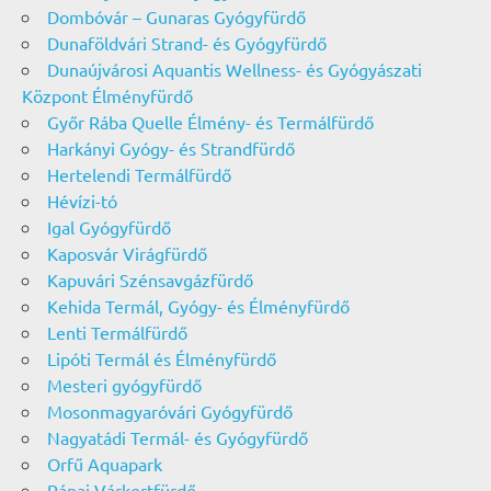
Dombóvár – Gunaras Gyógyfürdő
Dunaföldvári Strand- és Gyógyfürdő
Dunaújvárosi Aquantis Wellness- és Gyógyászati
Központ Élményfürdő
Győr Rába Quelle Élmény- és Termálfürdő
Harkányi Gyógy- és Strandfürdő
Hertelendi Termálfürdő
Hévízi-tó
Igal Gyógyfürdő
Kaposvár Virágfürdő
Kapuvári Szénsavgázfürdő
Kehida Termál, Gyógy- és Élményfürdő
Lenti Termálfürdő
Lipóti Termál és Élményfürdő
Mesteri gyógyfürdő
Mosonmagyaróvári Gyógyfürdő
Nagyatádi Termál- és Gyógyfürdő
Orfű Aquapark
Pápai Várkertfürdő