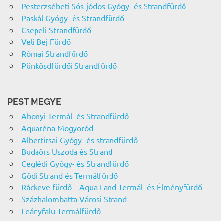
Pesterzsébeti Sós-jódos Gyógy- és Strandfürdő
Paskál Gyógy- és Strandfürdő
Csepeli Strandfürdő
Veli Bej Fürdő
Római Strandfürdő
Pünkösdfürdői Strandfürdő
PEST MEGYE
Abonyi Termál- és Strandfürdő
Aquaréna Mogyoród
Albertirsai Gyógy- és strandfürdő
Budaörs Uszoda és Strand
Ceglédi Gyógy- és Strandfürdő
Gödi Strand és Termálfürdő
Ráckeve fürdő – Aqua Land Termál- és Élményfürdő
Százhalombatta Városi Strand
Leányfalu Termálfürdő