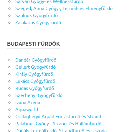
Sárvári Gyógy- és Wellnessfürdő
Szeged, Anna Gyógy-, Termál- és Élményfürdő
Szolnok Gyógyfürdő
Zalakaros Gyógyfürdő
BUDAPESTI FÜRDŐK
Dandár Gyógyfürdő
Gellért Gyógyfürdő
Király Gyógyfürdő
Lukács Gyógyfürdő
Rudas Gyógyfürdő
Széchenyi Gyógyfürdő
Duna Aréna
Aquaworld
Csillaghegyi Árpád Forrásfürdő és Strand
Palatinus Gyógy-, Strand- és Hullámfürdő
Dagály Termálfürdő, Strandfürdő és Uszoda