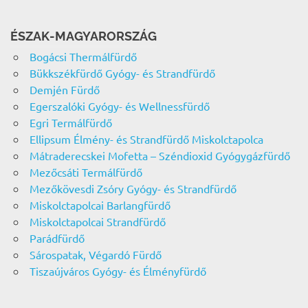
ÉSZAK-MAGYARORSZÁG
Bogácsi Thermálfürdő
Bükkszékfürdő Gyógy- és Strandfürdő
Demjén Fürdő
Egerszalóki Gyógy- és Wellnessfürdő
Egri Termálfürdő
Ellipsum Élmény- és Strandfürdő Miskolctapolca
Mátraderecskei Mofetta – Széndioxid Gyógygázfürdő
Mezőcsáti Termálfürdő
Mezőkövesdi Zsóry Gyógy- és Strandfürdő
Miskolctapolcai Barlangfürdő
Miskolctapolcai Strandfürdő
Parádfürdő
Sárospatak, Végardó Fürdő
Tiszaújváros Gyógy- és Élményfürdő