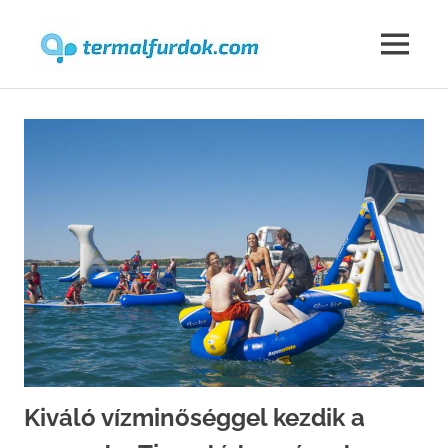
Termalfur
MENU
Skip
to
content
Kiváló vízminőséggel kezdik a