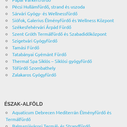
Pécsi Hullámfürdő, strand és uszoda
Sárvári Gyógy- és Wellnessfürdő
Siófok, Galerius Élményfürdő és Wellness Központ
Székesfehérvári Árpád Fürdő
Szent Gróth Termálfürdő és Szabadidőközpont
Szigetvári Gyógyfürdő
Tamási Fürdő
Tatabányai Gyémánt Fürdő
Thermal Spa Siklós – Siklósi gyógyfürdő
Tófürdő Szombathely
Zalakaros Gyógyfürdő
ÉSZAK-ALFÖLD
Aquaticum Debrecen Mediterrán Élményfürdő és
Termálfürdő
Balmazújvárosi Termál- és Strandfürdő