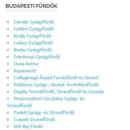
BUDAPESTI FÜRDŐK
Dandár Gyógyfürdő
Gellért Gyógyfürdő
Király Gyógyfürdő
Lukács Gyógyfürdő
Rudas Gyógyfürdő
Széchenyi Gyógyfürdő
Duna Aréna
Aquaworld
Csillaghegyi Árpád Forrásfürdő és Strand
Palatinus Gyógy-, Strand- és Hullámfürdő
Dagály Termálfürdő, Strandfürdő és Uszoda
Pesterzsébeti Sós-jódos Gyógy- és
Strandfürdő
Paskál Gyógy- és Strandfürdő
Csepeli Strandfürdő
Veli Bej Fürdő