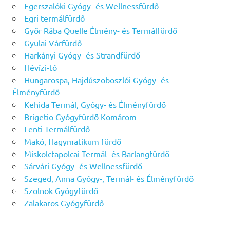
Egerszalóki Gyógy- és Wellnessfürdő
Egri termálfürdő
Győr Rába Quelle Élmény- és Termálfürdő
Gyulai Várfürdő
Harkányi Gyógy- és Strandfürdő
Hévízi-tó
Hungarospa, Hajdúszoboszlói Gyógy- és
Élményfürdő
Kehida Termál, Gyógy- és Élményfürdő
Brigetio Gyógyfürdő Komárom
Lenti Termálfürdő
Makó, Hagymatikum fürdő
Miskolctapolcai Termál- és Barlangfürdő
Sárvári Gyógy- és Wellnessfürdő
Szeged, Anna Gyógy-, Termál- és Élményfürdő
Szolnok Gyógyfürdő
Zalakaros Gyógyfürdő