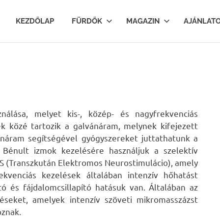
lfurdok.com
KEZDŐLAP
FÜRDŐK
MAGAZIN
AJÁNLAT
nálása, melyet kis-, közép- és nagyfrekvenciás
ek közé tartozik a galvánáram, melynek kifejezett
ánáram segítségével gyógyszereket juttathatunk a
) Bénult izmok kezelésére használjuk a szelektív
NS (Transzkután Elektromos Neurostimulácio), amely
rekvenciás kezelések általában intenzív hőhatást
tó és fájdalomcsillapító hatásuk van. Általában az
léseket, amelyek intenzív szöveti mikromasszázst
oznak.