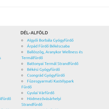
DÉL-ALFÖLD
Algyői Borbála Gyógyfürdő
Árpád Fürdő Békéscsaba
Ballószög, Aranykor Wellness és
s
Termálfürdő
Battonyai Termál Strandfürdő
Békési Gyógyfürdő
Csongrád Gyógyfürdő
Füzesgyarmati Kastélypark
Fürdő
Gyulai Várfürdő
álfürdő
Hódmezővásárhelyi
Strandfürdő