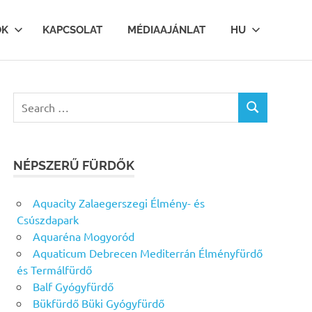
OK
KAPCSOLAT
MÉDIAAJÁNLAT
HU
Search
SEARCH
for:
NÉPSZERŰ FÜRDŐK
Aquacity Zalaegerszegi Élmény- és
Csúszdapark
Aquaréna Mogyoród
Aquaticum Debrecen Mediterrán Élményfürdő
és Termálfürdő
Balf Gyógyfürdő
Bükfürdő Büki Gyógyfürdő