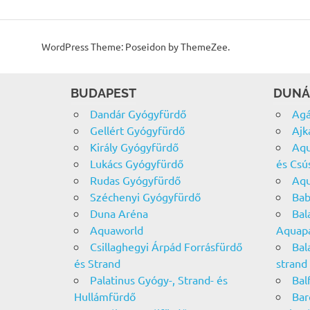
WordPress Theme: Poseidon by ThemeZee.
BUDAPEST
DUNÁ
Dandár Gyógyfürdő
Agá
Gellért Gyógyfürdő
Ajk
Király Gyógyfürdő
Aqu
Lukács Gyógyfürdő
és Csú
Rudas Gyógyfürdő
Aqu
Széchenyi Gyógyfürdő
Bab
Duna Aréna
Bal
Aquaworld
Aquap
Csillaghegyi Árpád Forrásfürdő
Bal
és Strand
strand
Palatinus Gyógy-, Strand- és
Bal
Hullámfürdő
Bar