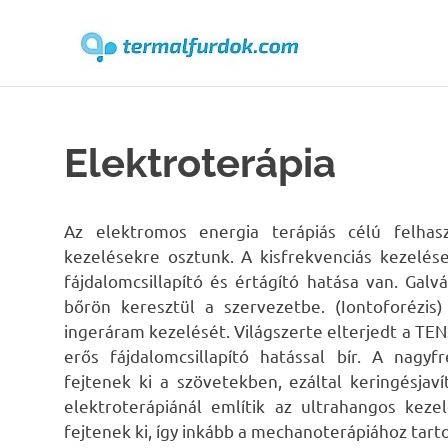
Terma
Skip
to
content
Elektroterápia
Az elektromos energia terápiás célú felhasz
kezelésekre osztunk. A kisfrekvenciás kezelés
fájdalomcsillapító és értágító hatása van.
Galv
bőrön keresztül a szervezetbe. (Iontoforézis
ingeráram kezelését. Világszerte elterjedt a TE
erős fájdalomcsillapító hatással bír. A nagyf
fejtenek ki a szövetekben, ezáltal keringésjaví
elektroterápiánál említik az ultrahangos keze
fejtenek ki, így inkább a mechanoterápiához tart