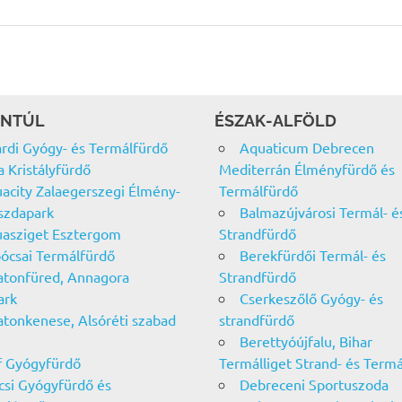
NTÚL
ÉSZAK-ALFÖLD
rdi Gyógy- és Termálfürdő
Aquaticum Debrecen
a Kristályfürdő
Mediterrán Élményfürdő és
acity Zalaegerszegi Élmény-
Termálfürdő
szdapark
Balmazújvárosi Termál- é
asziget Esztergom
Strandfürdő
ócsai Termálfürdő
Berekfürdői Termál- és
atonfüred, Annagora
Strandfürdő
ark
Cserkeszőlő Gyógy- és
atonkenese, Alsóréti szabad
strandfürdő
Berettyóújfalu, Bihar
f Gyógyfürdő
Termálliget Strand- és Term
csi Gyógyfürdő és
Debreceni Sportuszoda