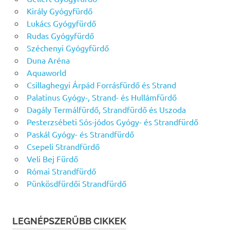
Király Gyógyfürdő
Lukács Gyógyfürdő
Rudas Gyógyfürdő
Széchenyi Gyógyfürdő
Duna Aréna
Aquaworld
Csillaghegyi Árpád Forrásfürdő és Strand
Palatinus Gyógy-, Strand- és Hullámfürdő
Dagály Termálfürdő, Strandfürdő és Uszoda
Pesterzsébeti Sós-jódos Gyógy- és Strandfürdő
Paskál Gyógy- és Strandfürdő
Csepeli Strandfürdő
Veli Bej Fürdő
Római Strandfürdő
Pünkösdfürdői Strandfürdő
LEGNÉPSZERŰBB CIKKEK