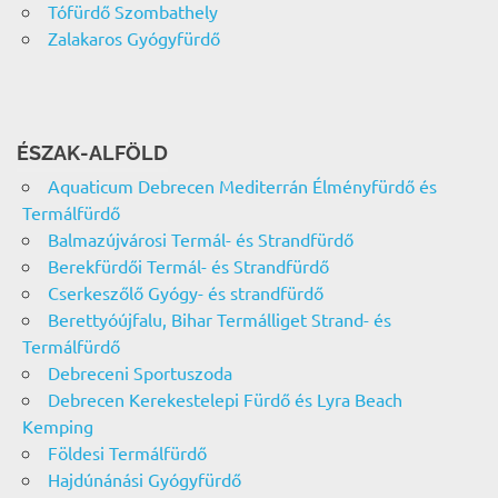
Tófürdő Szombathely
Zalakaros Gyógyfürdő
ÉSZAK-ALFÖLD
Aquaticum Debrecen Mediterrán Élményfürdő és
Termálfürdő
Balmazújvárosi Termál- és Strandfürdő
Berekfürdői Termál- és Strandfürdő
Cserkeszőlő Gyógy- és strandfürdő
Berettyóújfalu, Bihar Termálliget Strand- és
Termálfürdő
Debreceni Sportuszoda
Debrecen Kerekestelepi Fürdő és Lyra Beach
Kemping
Földesi Termálfürdő
Hajdúnánási Gyógyfürdő