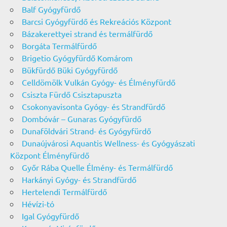
Balf Gyógyfürdő
Barcsi Gyógyfürdő és Rekreációs Központ
Bázakerettyei strand és termálfürdő
Borgáta Termálfürdő
Brigetio Gyógyfürdő Komárom
Bükfürdő Büki Gyógyfürdő
Celldömölk Vulkán Gyógy- és Élményfürdő
Csiszta Fürdő Csisztapuszta
Csokonyavisonta Gyógy- és Strandfürdő
Dombóvár – Gunaras Gyógyfürdő
Dunaföldvári Strand- és Gyógyfürdő
Dunaújvárosi Aquantis Wellness- és Gyógyászati
Központ Élményfürdő
Győr Rába Quelle Élmény- és Termálfürdő
Harkányi Gyógy- és Strandfürdő
Hertelendi Termálfürdő
Hévízi-tó
Igal Gyógyfürdő