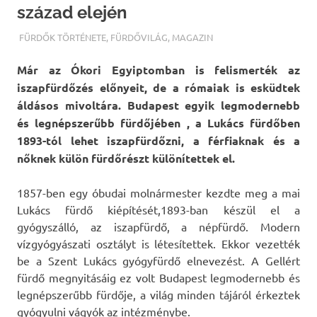
század elején
TERMALFURDOK.COM
FÜRDŐK TÖRTÉNETE
,
FÜRDŐVILÁG
,
MAGAZIN
Már az Ókori Egyiptomban is felismerték az
iszapfürdőzés előnyeit, de a rómaiak is esküdtek
áldásos mivoltára. Budapest egyik legmodernebb
és legnépszerűbb fürdőjében , a Lukács fürdőben
1893-tól lehet iszapfürdőzni, a férfiaknak és a
nőknek külön fürdőrészt különítettek el.
1857-ben egy óbudai molnármester kezdte meg a mai
Lukács fürdő kiépítését,1893-ban készül el a
gyógyszálló, az iszapfürdő, a népfürdő. Modern
vízgyógyászati osztályt is létesítettek. Ekkor vezették
be a Szent Lukács gyógyfürdő elnevezést. A Gellért
fürdő megnyitásáig ez volt Budapest legmodernebb és
legnépszerűbb fürdője, a világ minden tájáról érkeztek
gyógyulni vágyók az intézménybe.