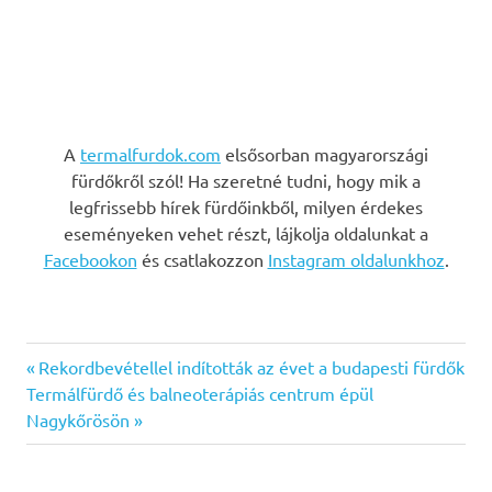
A
termalfurdok.com
elsősorban magyarországi
fürdőkről szól! Ha szeretné tudni, hogy mik a
legfrissebb hírek fürdőinkből, milyen érdekes
eseményeken vehet részt, lájkolja oldalunkat a
Facebookon
és csatlakozzon
Instagram oldalunkhoz
.
Previous
Bejegyzés
Rekordbevétellel indították az évet a budapesti fürdők
Next
Post:
Termálfürdő és balneoterápiás centrum épül
navigáció
Post:
Nagykőrösön