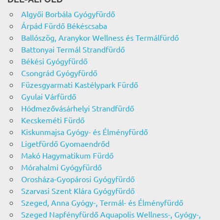
Algyői Borbála Gyógyfürdő
Árpád Fürdő Békéscsaba
Ballószög, Aranykor Wellness és Termálfürdő
Battonyai Termál Strandfürdő
Békési Gyógyfürdő
Csongrád Gyógyfürdő
Füzesgyarmati Kastélypark Fürdő
Gyulai Várfürdő
Hódmezővásárhelyi Strandfürdő
Kecskeméti Fürdő
Kiskunmajsa Gyógy- és Élményfürdő
Ligetfürdő Gyomaendrőd
Makó Hagymatikum Fürdő
Mórahalmi Gyógyfürdő
Orosháza-Gyopárosi Gyógyfürdő
Szarvasi Szent Klára Gyógyfürdő
Szeged, Anna Gyógy-, Termál- és Élményfürdő
Szeged Napfényfürdő Aquapolis Wellness-, Gyógy-,