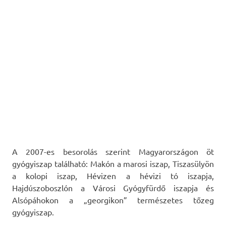
A 2007-es besorolás szerint Magyarországon öt
gyógyiszap található: Makón a marosi iszap, Tiszasülyön
a kolopi iszap, Hévizen a hévizi tó iszapja,
Hajdúszoboszlón a Városi Gyógyfürdő iszapja és
Alsópáhokon a „georgikon” természetes tőzeg
gyógyiszap.