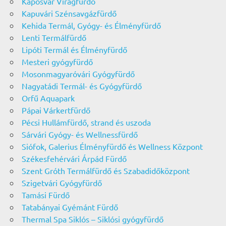
Kaposvár Virágfürdő
Kapuvári Szénsavgázfürdő
Kehida Termál, Gyógy- és Élményfürdő
Lenti Termálfürdő
Lipóti Termál és Élményfürdő
Mesteri gyógyfürdő
Mosonmagyaróvári Gyógyfürdő
Nagyatádi Termál- és Gyógyfürdő
Orfű Aquapark
Pápai Várkertfürdő
Pécsi Hullámfürdő, strand és uszoda
Sárvári Gyógy- és Wellnessfürdő
Siófok, Galerius Élményfürdő és Wellness Központ
Székesfehérvári Árpád Fürdő
Szent Gróth Termálfürdő és Szabadidőközpont
Szigetvári Gyógyfürdő
Tamási Fürdő
Tatabányai Gyémánt Fürdő
Thermal Spa Siklós – Siklósi gyógyfürdő