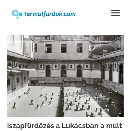
Termalfur
MENU
Skip
to
content
Iszapfürdőzés a Lukácsban a múlt