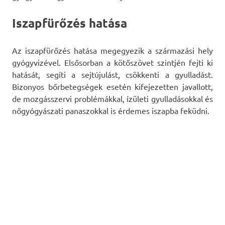
Iszapfürőzés hatása
Az iszapfürőzés hatása megegyezik a származási hely
gyógyvizével. Elsősorban a kötőszövet szintjén fejti ki
hatását, segíti a sejtújulást, csökkenti a gyulladást.
Bizonyos bőrbetegségek esetén kifejezetten javallott,
de mozgásszervi problémákkal, ízületi gyulladásokkal és
nőgyógyászati panaszokkal is érdemes iszapba feküdni.