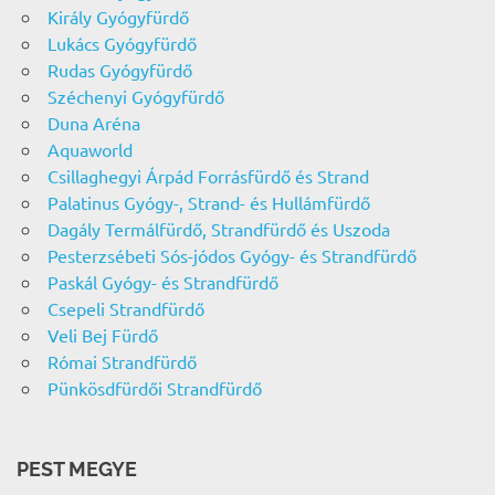
Király Gyógyfürdő
Lukács Gyógyfürdő
Rudas Gyógyfürdő
Széchenyi Gyógyfürdő
Duna Aréna
Aquaworld
Csillaghegyi Árpád Forrásfürdő és Strand
Palatinus Gyógy-, Strand- és Hullámfürdő
Dagály Termálfürdő, Strandfürdő és Uszoda
Pesterzsébeti Sós-jódos Gyógy- és Strandfürdő
Paskál Gyógy- és Strandfürdő
Csepeli Strandfürdő
Veli Bej Fürdő
Római Strandfürdő
Pünkösdfürdői Strandfürdő
PEST MEGYE