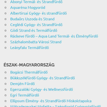
Abonyi Termál- és Strandfürdő
Aquaréna Mogyoród
Albertirsai Gyógy- és strandfürdő
Budaörs Uszoda és Strand
Ceglédi Gyógy- és Strandfürdő
Gödi Strand és Termálfürdő
Ráckeve fürdő – Aqua Land Termál- és Élményfürdő
Százhalombatta Városi Strand
Leányfalu Termálfürdő
ÉSZAK-MAGYARORSZÁG
Bogácsi Thermálfürdő
Bükkszékfürdő Gyógy- és Strandfürdő
Demjén Fürdő
Egerszalóki Gyógy- és Wellnessfürdő
Egri Termálfürdő
Ellipsum Élmény- és Strandfürdő Miskolctapolca
Mátraderecskei Mofetta – Széndioxid Gyógygázfürdő