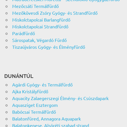
Mezőcsáti Termálfürdő
Mezőkövesdi Zsóry Gyógy- és Strandfürdő
Miskolctapolcai Barlangfürdő
Miskolctapolcai Strandfürdő
Parádfürdő
Sárospatak, Végardó Fürdő
Tiszaújváros Gyógy- és Élményfürdő
DUNÁNTÚL
Agárdi Gyógy- és Termálfürdő
Ajka Kristályfürdő
Aquacity Zalaegerszegi Élmény- és Csúszdapark
Aquasziget Esztergom
Babócsai Termálfürdő
Balatonfüred, Annagora Aquapark
Balatonkenese, Alsóréti szabad strand