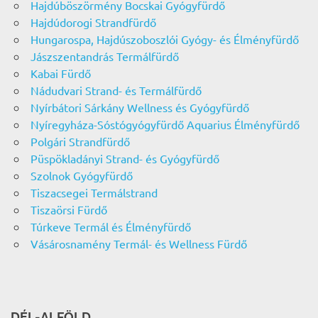
Hajdúböszörmény Bocskai Gyógyfürdő
Hajdúdorogi Strandfürdő
Hungarospa, Hajdúszoboszlói Gyógy- és Élményfürdő
Jászszentandrás Termálfürdő
Kabai Fürdő
Nádudvari Strand- és Termálfürdő
Nyírbátori Sárkány Wellness és Gyógyfürdő
Nyíregyháza-Sóstógyógyfürdő Aquarius Élményfürdő
Polgári Strandfürdő
Püspökladányi Strand- és Gyógyfürdő
Szolnok Gyógyfürdő
Tiszacsegei Termálstrand
Tiszaörsi Fürdő
Túrkeve Termál és Élményfürdő
Vásárosnamény Termál- és Wellness Fürdő
DÉL-ALFÖLD