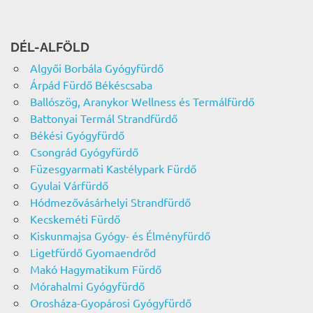
DÉL-ALFÖLD
Algyői Borbála Gyógyfürdő
Árpád Fürdő Békéscsaba
Ballószög, Aranykor Wellness és Termálfürdő
Battonyai Termál Strandfürdő
Békési Gyógyfürdő
Csongrád Gyógyfürdő
Füzesgyarmati Kastélypark Fürdő
Gyulai Várfürdő
Hódmezővásárhelyi Strandfürdő
Kecskeméti Fürdő
Kiskunmajsa Gyógy- és Élményfürdő
Ligetfürdő Gyomaendrőd
Makó Hagymatikum Fürdő
Mórahalmi Gyógyfürdő
Orosháza-Gyopárosi Gyógyfürdő