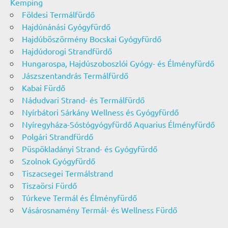
Kemping
Földesi Termálfürdő
Hajdúnánási Gyógyfürdő
Hajdúböszörmény Bocskai Gyógyfürdő
Hajdúdorogi Strandfürdő
Hungarospa, Hajdúszoboszlói Gyógy- és Élményfürdő
Jászszentandrás Termálfürdő
Kabai Fürdő
Nádudvari Strand- és Termálfürdő
Nyírbátori Sárkány Wellness és Gyógyfürdő
Nyíregyháza-Sóstógyógyfürdő Aquarius Élményfürdő
Polgári Strandfürdő
Püspökladányi Strand- és Gyógyfürdő
Szolnok Gyógyfürdő
Tiszacsegei Termálstrand
Tiszaörsi Fürdő
Túrkeve Termál és Élményfürdő
Vásárosnamény Termál- és Wellness Fürdő