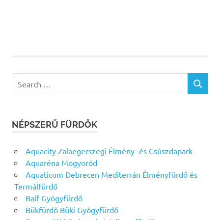
Search
SEARCH
for:
NÉPSZERŰ FÜRDŐK
Aquacity Zalaegerszegi Élmény- és Csúszdapark
Aquaréna Mogyoród
Aquaticum Debrecen Mediterrán Élményfürdő és
Termálfürdő
Balf Gyógyfürdő
Bükfürdő Büki Gyógyfürdő