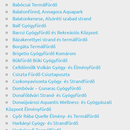
Babócsai Termálfürdő
Balatonfüred, Annagora Aquapark
Balatonkenese, Alsóréti szabad strand
Balf Gyógyfürdő
Barcsi Gyógyfürdő és Rekreációs Központ
Bázakerettyei strand és termálfürdő
Borgáta Termálfürdő
Brigetio Gyógyfürdő Komárom
Bükfürdő Büki Gyógyfürdő
Celldömölk Vulkán Gyógy- és Élményfürdő
Csiszta Fürdő Csisztapuszta
Csokonyavisonta Gyógy- és Strandfürdő
Dombóvár – Gunaras Gyógyfürdő
Dunaföldvári Strand- és Gyógyfürdő
Dunaújvárosi Aquantis Wellness- és Gyógyászati
Központ Élményfürdő
Győr Rába Quelle Élmény- és Termálfürdő
Harkányi Gyógy- és Strandfürdő
Hertelendi Termálfürdő