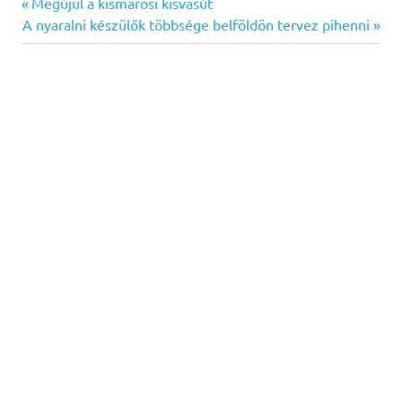
Previous
Bejegyzés
Megújul a kismarosi kisvasút
Next
Post:
A nyaralni készülők többsége belföldön tervez pihenni
navigáció
Post: