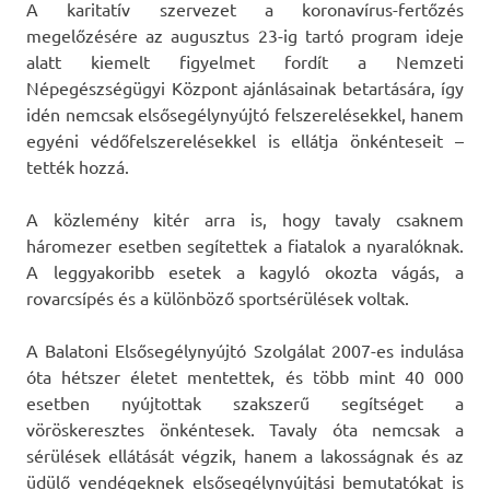
A karitatív szervezet a koronavírus-fertőzés
megelőzésére az augusztus 23-ig tartó program ideje
alatt kiemelt figyelmet fordít a Nemzeti
Népegészségügyi Központ ajánlásainak betartására, így
idén nemcsak elsősegélynyújtó felszerelésekkel, hanem
egyéni védőfelszerelésekkel is ellátja önkénteseit –
tették hozzá.
A közlemény kitér arra is, hogy tavaly csaknem
háromezer esetben segítettek a fiatalok a nyaralóknak.
A leggyakoribb esetek a kagyló okozta vágás, a
rovarcsípés és a különböző sportsérülések voltak.
A Balatoni Elsősegélynyújtó Szolgálat 2007-es indulása
óta hétszer életet mentettek, és több mint 40 000
esetben nyújtottak szakszerű segítséget a
vöröskeresztes önkéntesek. Tavaly óta nemcsak a
sérülések ellátását végzik, hanem a lakosságnak és az
üdülő vendégeknek elsősegélynyújtási bemutatókat is