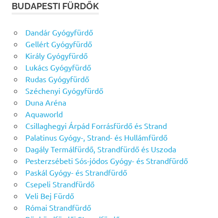
BUDAPESTI FÜRDŐK
Dandár Gyógyfürdő
Gellért Gyógyfürdő
Király Gyógyfürdő
Lukács Gyógyfürdő
Rudas Gyógyfürdő
Széchenyi Gyógyfürdő
Duna Aréna
Aquaworld
Csillaghegyi Árpád Forrásfürdő és Strand
Palatinus Gyógy-, Strand- és Hullámfürdő
Dagály Termálfürdő, Strandfürdő és Uszoda
Pesterzsébeti Sós-jódos Gyógy- és Strandfürdő
Paskál Gyógy- és Strandfürdő
Csepeli Strandfürdő
Veli Bej Fürdő
Római Strandfürdő