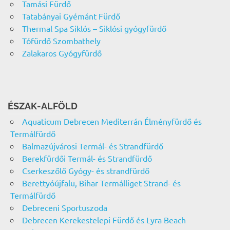
Tamási Fürdő
Tatabányai Gyémánt Fürdő
Thermal Spa Siklós – Siklósi gyógyfürdő
Tófürdő Szombathely
Zalakaros Gyógyfürdő
ÉSZAK-ALFÖLD
Aquaticum Debrecen Mediterrán Élményfürdő és
Termálfürdő
Balmazújvárosi Termál- és Strandfürdő
Berekfürdői Termál- és Strandfürdő
Cserkeszőlő Gyógy- és strandfürdő
Berettyóújfalu, Bihar Termálliget Strand- és
Termálfürdő
Debreceni Sportuszoda
Debrecen Kerekestelepi Fürdő és Lyra Beach