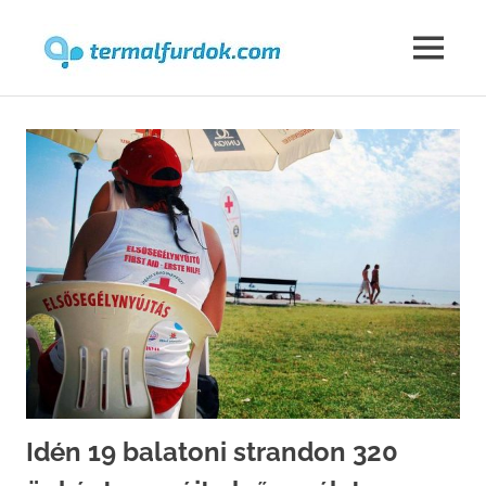
Termalfur
MENU
Skip
to
content
Idén 19 balatoni strandon 320