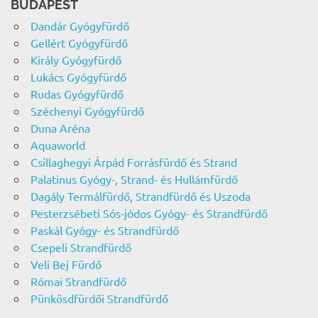
BUDAPEST
Dandár Gyógyfürdő
Gellért Gyógyfürdő
Király Gyógyfürdő
Lukács Gyógyfürdő
Rudas Gyógyfürdő
Széchenyi Gyógyfürdő
Duna Aréna
Aquaworld
Csillaghegyi Árpád Forrásfürdő és Strand
Palatinus Gyógy-, Strand- és Hullámfürdő
Dagály Termálfürdő, Strandfürdő és Uszoda
Pesterzsébeti Sós-jódos Gyógy- és Strandfürdő
Paskál Gyógy- és Strandfürdő
Csepeli Strandfürdő
Veli Bej Fürdő
Római Strandfürdő
Pünkösdfürdői Strandfürdő