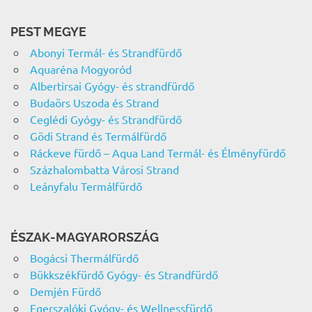
PEST MEGYE
Abonyi Termál- és Strandfürdő
Aquaréna Mogyoród
Albertirsai Gyógy- és strandfürdő
Budaörs Uszoda és Strand
Ceglédi Gyógy- és Strandfürdő
Gödi Strand és Termálfürdő
Ráckeve fürdő – Aqua Land Termál- és Élményfürdő
Százhalombatta Városi Strand
Leányfalu Termálfürdő
ÉSZAK-MAGYARORSZÁG
Bogácsi Thermálfürdő
Bükkszékfürdő Gyógy- és Strandfürdő
Demjén Fürdő
Egerszalóki Gyógy- és Wellnessfürdő