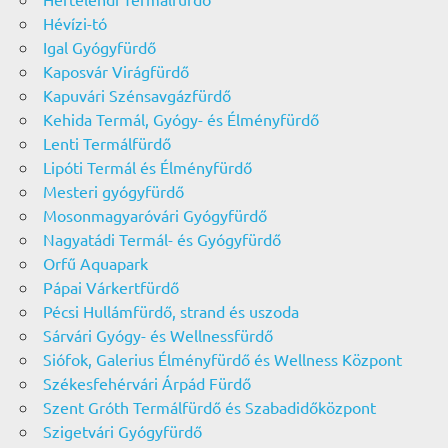
Hévízi-tó
Igal Gyógyfürdő
Kaposvár Virágfürdő
Kapuvári Szénsavgázfürdő
Kehida Termál, Gyógy- és Élményfürdő
Lenti Termálfürdő
Lipóti Termál és Élményfürdő
Mesteri gyógyfürdő
Mosonmagyaróvári Gyógyfürdő
Nagyatádi Termál- és Gyógyfürdő
Orfű Aquapark
Pápai Várkertfürdő
Pécsi Hullámfürdő, strand és uszoda
Sárvári Gyógy- és Wellnessfürdő
Siófok, Galerius Élményfürdő és Wellness Központ
Székesfehérvári Árpád Fürdő
Szent Gróth Termálfürdő és Szabadidőközpont
Szigetvári Gyógyfürdő