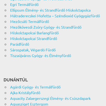
Egri Termálfürdő
Ellipsum Élmény- és Strandfürdő Miskolctapolca
Mátraderecskei Mofetta – Széndioxid Gyógygázfürdő
Mezőcsáti Termálfürdő
Mezőkövesdi Zsóry Gyógy- és Strandfürdő
Miskolctapolcai Barlangfürdő
Miskolctapolcai Strandfürdő
Parádfürdő
Sárospatak, Végardó Fürdő
Tiszaújváros Gyógy- és Élményfürdő
DUNÁNTÚL
Agárdi Gyógy- és Termálfürdő
Ajka Kristályfürdő
Aquacity Zalaegerszegi Élmény- és Csúszdapark
Aquasziget Esztergom