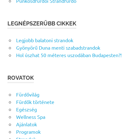
Pünkösdfürdői Strandfürdő
LEGNÉPSZERŰBB CIKKEK
Legjobb balatoni strandok
Gyönyörű Duna menti szabadstrandok
Hol úszhat 50 méteres uszodában Budapesten?!
ROVATOK
Fürdővilág
Fürdők története
Egészség
Wellness Spa
Ajánlatok
Programok