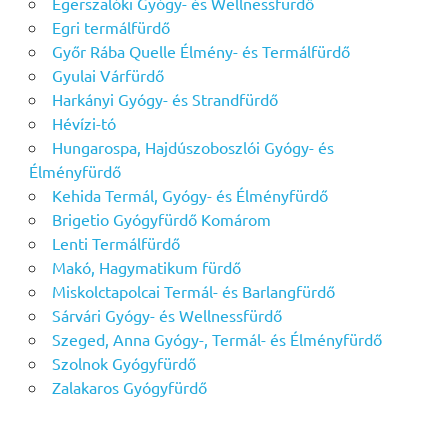
Egerszalóki Gyógy- és Wellnessfürdő
Egri termálfürdő
Győr Rába Quelle Élmény- és Termálfürdő
Gyulai Várfürdő
Harkányi Gyógy- és Strandfürdő
Hévízi-tó
Hungarospa, Hajdúszoboszlói Gyógy- és
Élményfürdő
Kehida Termál, Gyógy- és Élményfürdő
Brigetio Gyógyfürdő Komárom
Lenti Termálfürdő
Makó, Hagymatikum fürdő
Miskolctapolcai Termál- és Barlangfürdő
Sárvári Gyógy- és Wellnessfürdő
Szeged, Anna Gyógy-, Termál- és Élményfürdő
Szolnok Gyógyfürdő
Zalakaros Gyógyfürdő