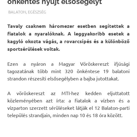
önkéntes nyújt elsősegélyt
TERMALFURDOK.COM
BALATON
,
EGÉSZSÉG
Tavaly csaknem háromezer esetben segítettek a
fiatalok a nyaralóknak. A leggyakoribb esetek a
kagyló okozta vágás, a rovarcsípés és a különböző
sportsérülések voltak.
Ezen a nyáron a Magyar Vöröskereszt ifjúsági
tagozatának több mint 320 önkéntese 19 balatoni
strandon részesíti elsősegélyben a bajba jutottakat.
A vöröskereszt az MTI-hez kedden eljuttatott
közleményében azt írta: a fiatalok a vízben és a
vízparton szerzett sérüléseket látják el 12 Balaton-parti
település strandjain, minden nap 10 és 18 óra között.