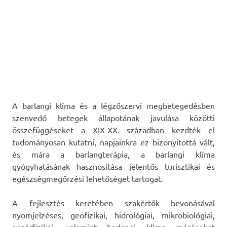
A barlangi klíma és a légzőszervi megbetegedésben
szenvedő betegek állapotának javulása közötti
összefüggéseket a XIX-XX. században kezdték el
tudományosan kutatni, napjainkra ez bizonyítottá vált,
és mára a barlangterápia, a barlangi klíma
gyógyhatásának hasznosítása jelentős turisztikai és
egészségmegőrzési lehetőséget tartogat.
A fejlesztés keretében szakértők bevonásával
nyomjelzéses, geofizikai, hidrológiai, mikrobiológiai,