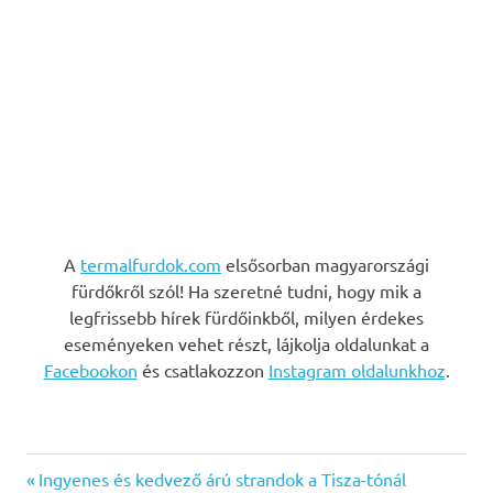
A
termalfurdok.com
elsősorban magyarországi
fürdőkről szól! Ha szeretné tudni, hogy mik a
legfrissebb hírek fürdőinkből, milyen érdekes
eseményeken vehet részt, lájkolja oldalunkat a
Facebookon
és csatlakozzon
Instagram oldalunkhoz
.
Previous
Bejegyzés
Ingyenes és kedvező árú strandok a Tisza-tónál