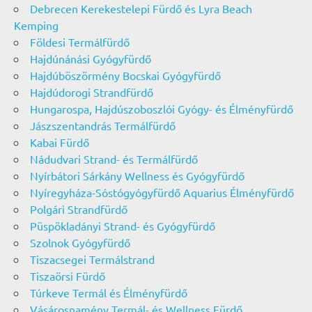
Debrecen Kerekestelepi Fürdő és Lyra Beach
Kemping
Földesi Termálfürdő
Hajdúnánási Gyógyfürdő
Hajdúböszörmény Bocskai Gyógyfürdő
Hajdúdorogi Strandfürdő
Hungarospa, Hajdúszoboszlói Gyógy- és Élményfürdő
Jászszentandrás Termálfürdő
Kabai Fürdő
Nádudvari Strand- és Termálfürdő
Nyírbátori Sárkány Wellness és Gyógyfürdő
Nyíregyháza-Sóstógyógyfürdő Aquarius Élményfürdő
Polgári Strandfürdő
Püspökladányi Strand- és Gyógyfürdő
Szolnok Gyógyfürdő
Tiszacsegei Termálstrand
Tiszaörsi Fürdő
Túrkeve Termál és Élményfürdő
Vásárosnamény Termál- és Wellness Fürdő