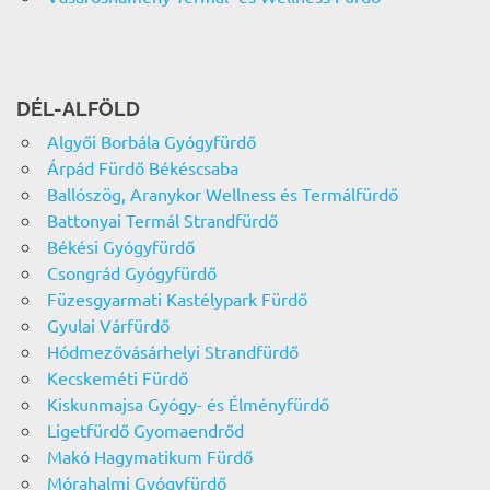
DÉL-ALFÖLD
Algyői Borbála Gyógyfürdő
Árpád Fürdő Békéscsaba
Ballószög, Aranykor Wellness és Termálfürdő
Battonyai Termál Strandfürdő
Békési Gyógyfürdő
Csongrád Gyógyfürdő
Füzesgyarmati Kastélypark Fürdő
Gyulai Várfürdő
Hódmezővásárhelyi Strandfürdő
Kecskeméti Fürdő
Kiskunmajsa Gyógy- és Élményfürdő
Ligetfürdő Gyomaendrőd
Makó Hagymatikum Fürdő
Mórahalmi Gyógyfürdő