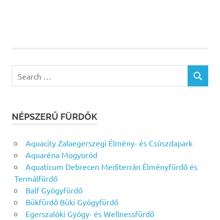
Search
SEARCH
for:
NÉPSZERŰ FÜRDŐK
Aquacity Zalaegerszegi Élmény- és Csúszdapark
Aquaréna Mogyoród
Aquaticum Debrecen Mediterrán Élményfürdő és
Termálfürdő
Balf Gyógyfürdő
Bükfürdő Büki Gyógyfürdő
Egerszalóki Gyógy- és Wellnessfürdő