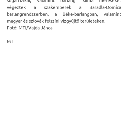
sugárfizikai, valamint barlangi klíma méréseket
végeztek a szakemberek a Baradla-Domica
barlangrendszerben, a Béke-barlangban, valamint
magyar és szlovák felszíni vízgyűjtő területeken.
Fotó:
MTI/Vajda János
MTI