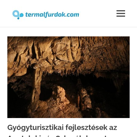
Termalfur
MENU
Skip
to
content
Gyógyturisztikai fejlesztések az