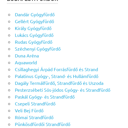
Dandár Gyógyfürdő
Gellért Gyógyfürdő
Király Gyógyfürdő
Lukács Gyógyfürdő
Rudas Gyógyfürdő
Széchenyi Gyógyfürdő
Duna Aréna
Aquaworld
Csillaghegyi Árpád Forrásfürdő és Strand
Palatinus Gyógy-, Strand- és Hullámfürdő
Dagály Termálfürdő, Strandfürdő és Uszoda
Pesterzsébeti Sós-jódos Gyógy- és Strandfürdő
Paskál Gyógy- és Strandfürdő
Csepeli Strandfürdő
Veli Bej Fürdő
Római Strandfürdő
Pünkösdfürdői Strandfürdő