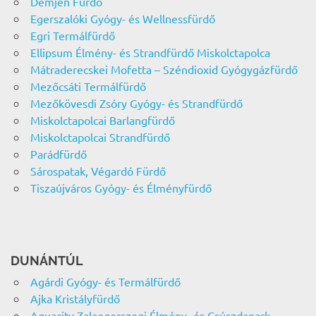
Demjén Fürdő
Egerszalóki Gyógy- és Wellnessfürdő
Egri Termálfürdő
Ellipsum Élmény- és Strandfürdő Miskolctapolca
Mátraderecskei Mofetta – Széndioxid Gyógygázfürdő
Mezőcsáti Termálfürdő
Mezőkövesdi Zsóry Gyógy- és Strandfürdő
Miskolctapolcai Barlangfürdő
Miskolctapolcai Strandfürdő
Parádfürdő
Sárospatak, Végardó Fürdő
Tiszaújváros Gyógy- és Élményfürdő
DUNÁNTÚL
Agárdi Gyógy- és Termálfürdő
Ajka Kristályfürdő
Aquacity Zalaegerszegi Élmény- és Csúszdapark