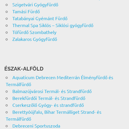
Szigetvári Gyógyfürdő
Tamási Fürdő
Tatabányai Gyémánt Fürdő
Thermal Spa Siklós – Siklósi gyógyfürdő
Tófürdő Szombathely
Zalakaros Gyógyfürdő
ÉSZAK-ALFÖLD
Aquaticum Debrecen Mediterrán Élményfürdő és
Termálfürdő
Balmazújvárosi Termál- és Strandfürdő
Berekfürdői Termál- és Strandfürdő
Cserkeszőlő Gyógy- és strandfürdő
Berettyóújfalu, Bihar Termálliget Strand- és
Termálfürdő
Debreceni Sportuszoda