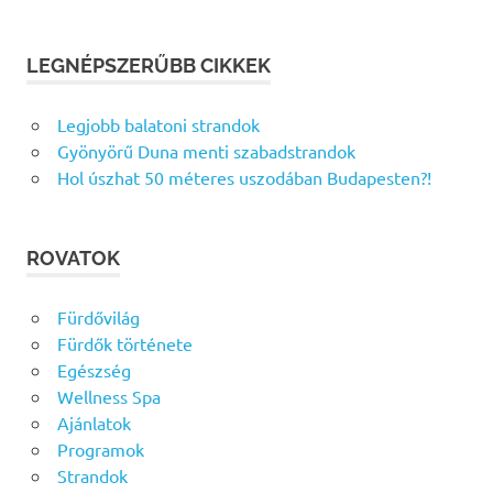
LEGNÉPSZERŰBB CIKKEK
Legjobb balatoni strandok
Gyönyörű Duna menti szabadstrandok
Hol úszhat 50 méteres uszodában Budapesten?!
ROVATOK
Fürdővilág
Fürdők története
Egészség
Wellness Spa
Ajánlatok
Programok
Strandok