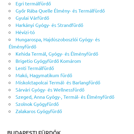
Egri termálfürdő
Győr Rába Quelle Élmény- és Termálfürdő
Gyulai Várfürdő
Harkányi Gyógy- és Strandfürdő
Hévízi-tó
Hungarospa, Hajdúszoboszlói Gyógy- és
Élményfürdő
Kehida Termál, Gyógy- és Élményfürdő
Brigetio Gyógyfürdő Komárom
Lenti Termálfürdő
Makó, Hagymatikum fürdő
Miskolctapolcai Termál- és Barlangfürdő
Sárvári Gyógy- és Wellnessfürdő
Szeged, Anna Gyógy-, Termál- és Élményfürdő
Szolnok Gyógyfürdő
Zalakaros Gyógyfürdő
BUDAPESTI FÜRDŐK