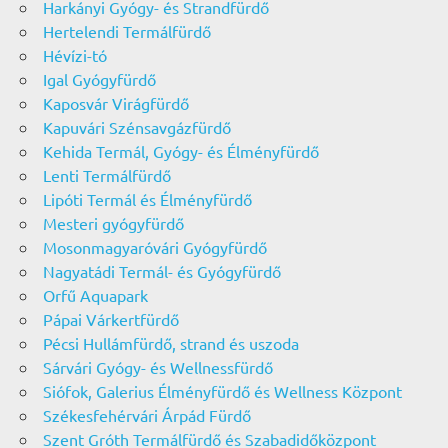
Harkányi Gyógy- és Strandfürdő
Hertelendi Termálfürdő
Hévízi-tó
Igal Gyógyfürdő
Kaposvár Virágfürdő
Kapuvári Szénsavgázfürdő
Kehida Termál, Gyógy- és Élményfürdő
Lenti Termálfürdő
Lipóti Termál és Élményfürdő
Mesteri gyógyfürdő
Mosonmagyaróvári Gyógyfürdő
Nagyatádi Termál- és Gyógyfürdő
Orfű Aquapark
Pápai Várkertfürdő
Pécsi Hullámfürdő, strand és uszoda
Sárvári Gyógy- és Wellnessfürdő
Siófok, Galerius Élményfürdő és Wellness Központ
Székesfehérvári Árpád Fürdő
Szent Gróth Termálfürdő és Szabadidőközpont