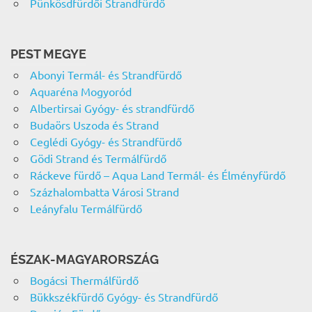
Pünkösdfürdői Strandfürdő
PEST MEGYE
Abonyi Termál- és Strandfürdő
Aquaréna Mogyoród
Albertirsai Gyógy- és strandfürdő
Budaörs Uszoda és Strand
Ceglédi Gyógy- és Strandfürdő
Gödi Strand és Termálfürdő
Ráckeve fürdő – Aqua Land Termál- és Élményfürdő
Százhalombatta Városi Strand
Leányfalu Termálfürdő
ÉSZAK-MAGYARORSZÁG
Bogácsi Thermálfürdő
Bükkszékfürdő Gyógy- és Strandfürdő