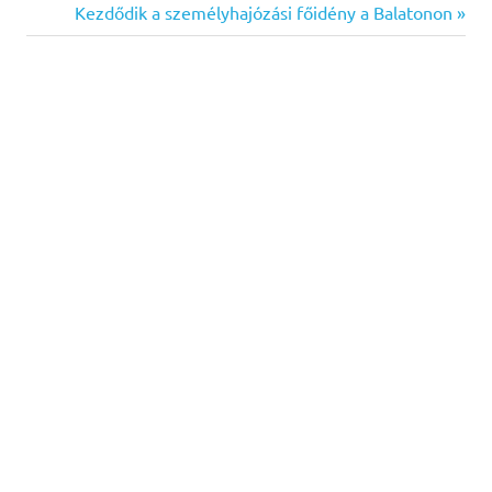
Post:
Next
Kezdődik a személyhajózási főidény a Balatonon
navigáció
Post: