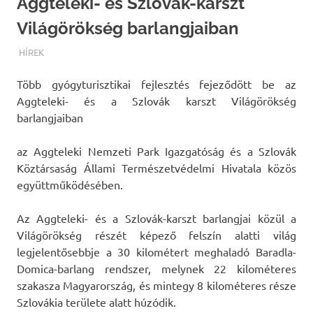
Aggteleki- és Szlovák-karszt
Világörökség barlangjaiban
TERMALFURDOK.COM
HÍREK
Több gyógyturisztikai fejlesztés fejeződött be az
Aggteleki- és a Szlovák karszt Világörökség
barlangjaiban
az Aggteleki Nemzeti Park Igazgatóság és a Szlovák
Köztársaság Állami Természetvédelmi Hivatala közös
együttműködésében.
Az Aggteleki- és a Szlovák-karszt barlangjai közül a
Világörökség részét képező felszín alatti világ
legjelentősebbje a 30 kilométert meghaladó Baradla-
Domica-barlang rendszer, melynek 22 kilométeres
szakasza Magyarország, és mintegy 8 kilométeres része
Szlovákia területe alatt húzódik.