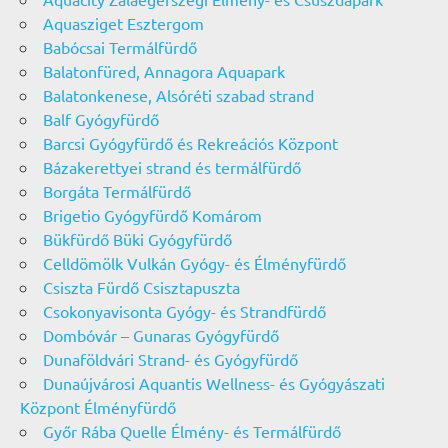
Aquasziget Esztergom
Babócsai Termálfürdő
Balatonfüred, Annagora Aquapark
Balatonkenese, Alsóréti szabad strand
Balf Gyógyfürdő
Barcsi Gyógyfürdő és Rekreációs Központ
Bázakerettyei strand és termálfürdő
Borgáta Termálfürdő
Brigetio Gyógyfürdő Komárom
Bükfürdő Büki Gyógyfürdő
Celldömölk Vulkán Gyógy- és Élményfürdő
Csiszta Fürdő Csisztapuszta
Csokonyavisonta Gyógy- és Strandfürdő
Dombóvár – Gunaras Gyógyfürdő
Dunaföldvári Strand- és Gyógyfürdő
Dunaújvárosi Aquantis Wellness- és Gyógyászati
Központ Élményfürdő
Győr Rába Quelle Élmény- és Termálfürdő