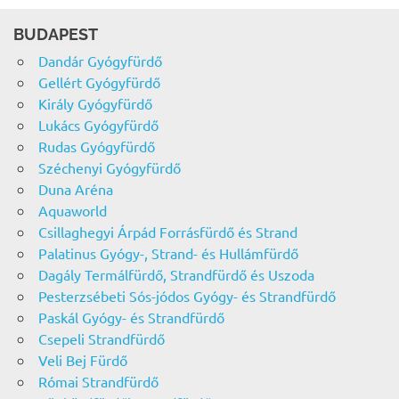
BUDAPEST
Dandár Gyógyfürdő
Gellért Gyógyfürdő
Király Gyógyfürdő
Lukács Gyógyfürdő
Rudas Gyógyfürdő
Széchenyi Gyógyfürdő
Duna Aréna
Aquaworld
Csillaghegyi Árpád Forrásfürdő és Strand
Palatinus Gyógy-, Strand- és Hullámfürdő
Dagály Termálfürdő, Strandfürdő és Uszoda
Pesterzsébeti Sós-jódos Gyógy- és Strandfürdő
Paskál Gyógy- és Strandfürdő
Csepeli Strandfürdő
Veli Bej Fürdő
Római Strandfürdő