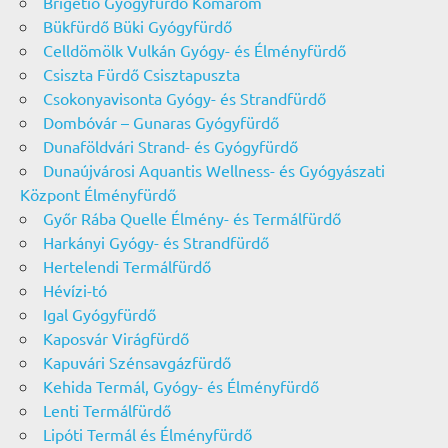
Brigetio Gyógyfürdő Komárom
Bükfürdő Büki Gyógyfürdő
Celldömölk Vulkán Gyógy- és Élményfürdő
Csiszta Fürdő Csisztapuszta
Csokonyavisonta Gyógy- és Strandfürdő
Dombóvár – Gunaras Gyógyfürdő
Dunaföldvári Strand- és Gyógyfürdő
Dunaújvárosi Aquantis Wellness- és Gyógyászati
Központ Élményfürdő
Győr Rába Quelle Élmény- és Termálfürdő
Harkányi Gyógy- és Strandfürdő
Hertelendi Termálfürdő
Hévízi-tó
Igal Gyógyfürdő
Kaposvár Virágfürdő
Kapuvári Szénsavgázfürdő
Kehida Termál, Gyógy- és Élményfürdő
Lenti Termálfürdő
Lipóti Termál és Élményfürdő