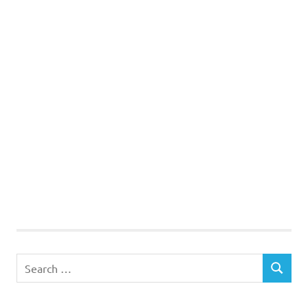
Search
SEARCH
for: