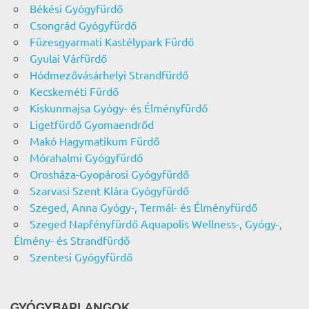
Békési Gyógyfürdő
Csongrád Gyógyfürdő
Füzesgyarmati Kastélypark Fürdő
Gyulai Várfürdő
Hódmezővásárhelyi Strandfürdő
Kecskeméti Fürdő
Kiskunmajsa Gyógy- és Élményfürdő
Ligetfürdő Gyomaendrőd
Makó Hagymatikum Fürdő
Mórahalmi Gyógyfürdő
Orosháza-Gyopárosi Gyógyfürdő
Szarvasi Szent Klára Gyógyfürdő
Szeged, Anna Gyógy-, Termál- és Élményfürdő
Szeged Napfényfürdő Aquapolis Wellness-, Gyógy-,
Élmény- és Strandfürdő
Szentesi Gyógyfürdő
GYÓGYBARLANGOK