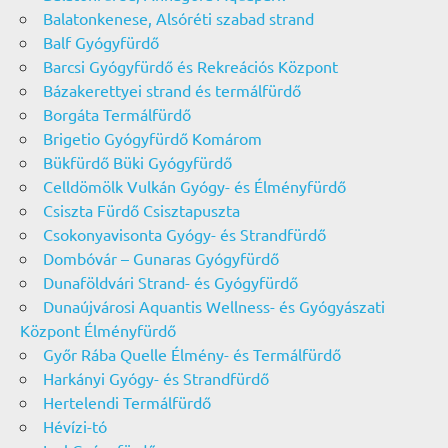
Balatonkenese, Alsóréti szabad strand
Balf Gyógyfürdő
Barcsi Gyógyfürdő és Rekreációs Központ
Bázakerettyei strand és termálfürdő
Borgáta Termálfürdő
Brigetio Gyógyfürdő Komárom
Bükfürdő Büki Gyógyfürdő
Celldömölk Vulkán Gyógy- és Élményfürdő
Csiszta Fürdő Csisztapuszta
Csokonyavisonta Gyógy- és Strandfürdő
Dombóvár – Gunaras Gyógyfürdő
Dunaföldvári Strand- és Gyógyfürdő
Dunaújvárosi Aquantis Wellness- és Gyógyászati
Központ Élményfürdő
Győr Rába Quelle Élmény- és Termálfürdő
Harkányi Gyógy- és Strandfürdő
Hertelendi Termálfürdő
Hévízi-tó