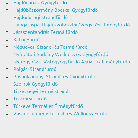
Hajdúnánási Gyógyfürdő
Hajdúböszörmény Bocskai Gyógyfürdő
Hajdúdorogi Strandfürdő
Hungarospa, Hajdúszoboszlói Gyógy- és Élményfürdő
Jászszentandrás Termálfürdő
Kabai Fürdő
Nádudvari Strand- és Termálfürdő
Nyírbátori Sárkány Wellness és Gyógyfürdő
Nyíregyháza-Sóstógyógyfürdő Aquarius Élményfürdő
Polgári Strandfürdő
Püspökladányi Strand- és Gyógyfürdő
Szolnok Gyógyfürdő
Tiszacsegei Termálstrand
Tiszaörsi Fürdő
Túrkeve Termál és Élményfürdő
Vásárosnamény Termál- és Wellness Fürdő