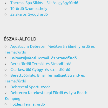
Thermal Spa Siklós – Siklósi gyógyfürdő
Tófürdő Szombathely
Zalakaros Gyógyfürdő
ÉSZAK-ALFÖLD
Aquaticum Debrecen Mediterrán Élményfürdő és
Termálfürdő
Balmazújvárosi Termál- és Strandfürdő
Berekfürdői Termál- és Strandfürdő
Cserkeszőlő Gyógy- és strandfürdő
Berettyóújfalu, Bihar Termálliget Strand- és
Termálfürdő
Debreceni Sportuszoda
Debrecen Kerekestelepi Fürdő és Lyra Beach
Kemping
Földesi Termálfürdő