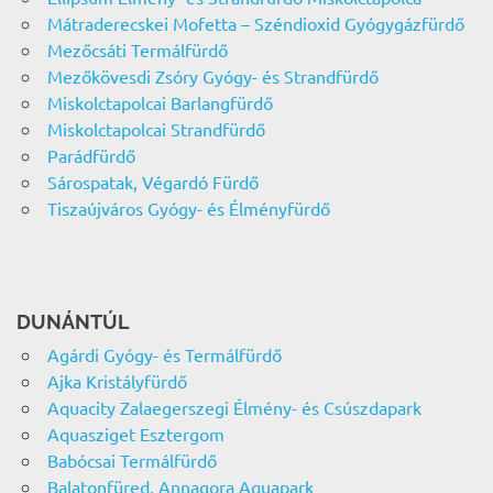
Mátraderecskei Mofetta – Széndioxid Gyógygázfürdő
Mezőcsáti Termálfürdő
Mezőkövesdi Zsóry Gyógy- és Strandfürdő
Miskolctapolcai Barlangfürdő
Miskolctapolcai Strandfürdő
Parádfürdő
Sárospatak, Végardó Fürdő
Tiszaújváros Gyógy- és Élményfürdő
DUNÁNTÚL
Agárdi Gyógy- és Termálfürdő
Ajka Kristályfürdő
Aquacity Zalaegerszegi Élmény- és Csúszdapark
Aquasziget Esztergom
Babócsai Termálfürdő
Balatonfüred, Annagora Aquapark