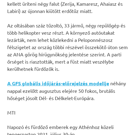
kellett üríteni négy falut (Zerija, Kamaresz, Ahaiasz és
Labiri) az újonnan kiütött erdőtűz miatt.
Az oltásában száz tűzoltó, 33 jármű, négy repülőgép és
több helikopter vesz részt. A környező autóutakat
lezárták, nem lehet közlekedni a Peloponnészosz
félszigetet az ország többi részével összekötő úton sem
az ANA görög hírügynökség jelentése szerint. A parti
őrséget is riasztották, mert a füst miatt veszélybe
kerülhetnek fürdőzők is.
A GFS globális időjárás-előrejelzés modellje
néhány
nappal ezelőtt augusztus elejére 50 fokos, brutális
hőséget jósolt Dél- és Délkelet-Európára.
MTI
Napozó és fürdőző emberek egy Athénhoz közeli
tengerparton 2021. július 30-án