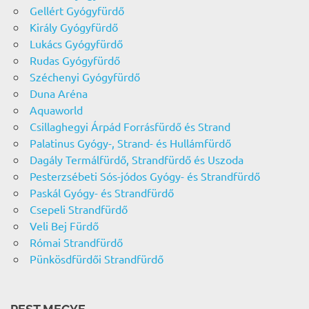
Gellért Gyógyfürdő
Király Gyógyfürdő
Lukács Gyógyfürdő
Rudas Gyógyfürdő
Széchenyi Gyógyfürdő
Duna Aréna
Aquaworld
Csillaghegyi Árpád Forrásfürdő és Strand
Palatinus Gyógy-, Strand- és Hullámfürdő
Dagály Termálfürdő, Strandfürdő és Uszoda
Pesterzsébeti Sós-jódos Gyógy- és Strandfürdő
Paskál Gyógy- és Strandfürdő
Csepeli Strandfürdő
Veli Bej Fürdő
Római Strandfürdő
Pünkösdfürdői Strandfürdő