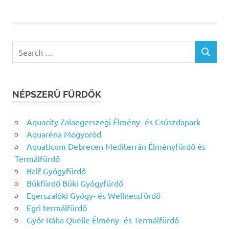
Search
SEARCH
for:
NÉPSZERŰ FÜRDŐK
Aquacity Zalaegerszegi Élmény- és Csúszdapark
Aquaréna Mogyoród
Aquaticum Debrecen Mediterrán Élményfürdő és
Termálfürdő
Balf Gyógyfürdő
Bükfürdő Büki Gyógyfürdő
Egerszalóki Gyógy- és Wellnessfürdő
Egri termálfürdő
Győr Rába Quelle Élmény- és Termálfürdő