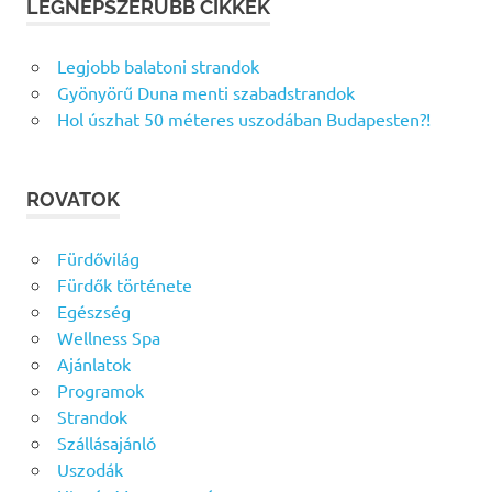
LEGNÉPSZERŰBB CIKKEK
Legjobb balatoni strandok
Gyönyörű Duna menti szabadstrandok
Hol úszhat 50 méteres uszodában Budapesten?!
ROVATOK
Fürdővilág
Fürdők története
Egészség
Wellness Spa
Ajánlatok
Programok
Strandok
Szállásajánló
Uszodák