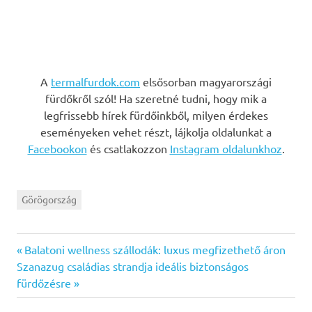
A
termalfurdok.com
elsősorban magyarországi
fürdőkről szól! Ha szeretné tudni, hogy mik a
legfrissebb hírek fürdőinkből, milyen érdekes
eseményeken vehet részt, lájkolja oldalunkat a
Facebookon
és csatlakozzon
Instagram oldalunkhoz
.
Görögország
Previous
Bejegyzés
Balatoni wellness szállodák: luxus megfizethető áron
Next
Post:
Szanazug családias strandja ideális biztonságos
navigáció
Post:
fürdőzésre