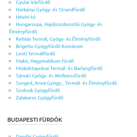
Gyulai Várfürdő
Harkányi Gyógy- és Strandfürdő
Hévízi-tó
Hungarospa, Hajdúszoboszlói Gyógy- és
Élményfürdő
Kehida Termál, Gyógy- és Élményfürdő
Brigetio Gyógyfürdő Komárom
Lenti Termálfürdő
Makó, Hagymatikum fürdő
Miskolctapolcai Termál- és Barlangfürdő
Sárvári Gyógy- és Wellnessfürdő
Szeged, Anna Gyógy-, Termál- és Élményfürdő
Szolnok Gyógyfürdő
Zalakaros Gyógyfürdő
BUDAPESTI FÜRDŐK
Dandár Gyógyfürdő