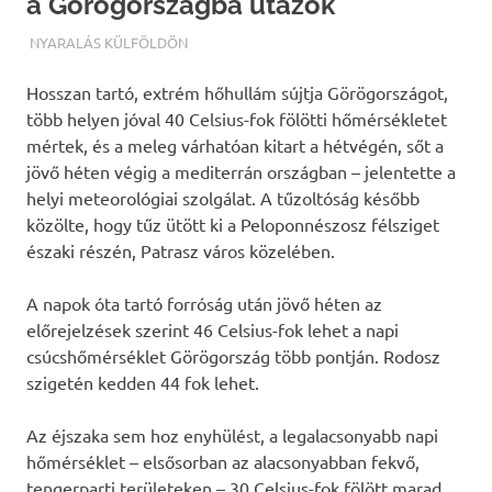
a Görögországba utazók
TERMALFURDOK.COM
NYARALÁS KÜLFÖLDÖN
Hosszan tartó, extrém hőhullám sújtja Görögországot,
több helyen jóval 40 Celsius-fok fölötti hőmérsékletet
mértek, és a meleg várhatóan kitart a hétvégén, sőt a
jövő héten végig a mediterrán országban – jelentette a
helyi meteorológiai szolgálat. A tűzoltóság később
közölte, hogy tűz ütött ki a Peloponnészosz félsziget
északi részén, Patrasz város közelében.
A napok óta tartó forróság után jövő héten az
előrejelzések szerint 46 Celsius-fok lehet a napi
csúcshőmérséklet Görögország több pontján. Rodosz
szigetén kedden 44 fok lehet.
Az éjszaka sem hoz enyhülést, a legalacsonyabb napi
hőmérséklet – elsősorban az alacsonyabban fekvő,
tengerparti területeken – 30 Celsius-fok fölött marad.