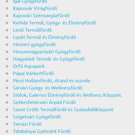
Igal Gyógyfürdő
Kaposvár Virágfürdő
Kapuvári Szénsavgázfürdő
Kehida Termál, Gyógy- és Élményfürdő
Lenti Termálfürdő
Lipóti Termál és Élményfürdő
Mesteri gyógyfürdő
Mosonmagyaróvári Gyógyfürdő
Nagyatádi Termál- és Gyógyfürdő
Orfű Aquapark
Pápai Várkertfürdő
Pécsi Hullámfürdő, strand és uszoda
Sárvári Gyógy- és Wellnessfürdő
Siófok, Galerius Élményfürdő és Wellness Központ
Székesfehérvári Árpád Fürdő
Szent Gróth Termálfürdő és Szabadidőközpont
Szigetvári Gyógyfürdő
Tamási Fürdő
Tatabányai Gyémánt Fürdő