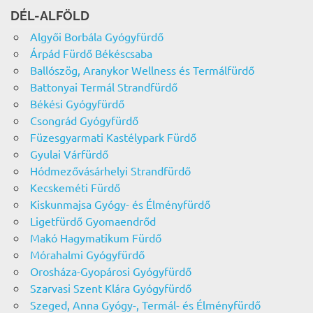
DÉL-ALFÖLD
Algyői Borbála Gyógyfürdő
Árpád Fürdő Békéscsaba
Ballószög, Aranykor Wellness és Termálfürdő
Battonyai Termál Strandfürdő
Békési Gyógyfürdő
Csongrád Gyógyfürdő
Füzesgyarmati Kastélypark Fürdő
Gyulai Várfürdő
Hódmezővásárhelyi Strandfürdő
Kecskeméti Fürdő
Kiskunmajsa Gyógy- és Élményfürdő
Ligetfürdő Gyomaendrőd
Makó Hagymatikum Fürdő
Mórahalmi Gyógyfürdő
Orosháza-Gyopárosi Gyógyfürdő
Szarvasi Szent Klára Gyógyfürdő
Szeged, Anna Gyógy-, Termál- és Élményfürdő