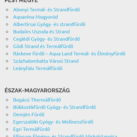
PEST MEGYE
Abonyi Termál- és Strandfürdő
Aquaréna Mogyoród
Albertirsai Gyógy- és strandfürdő
Budaörs Uszoda és Strand
Ceglédi Gyógy- és Strandfürdő
Gödi Strand és Termálfürdő
Ráckeve fürdő – Aqua Land Termál- és Élményfürdő
Százhalombatta Városi Strand
Leányfalu Termálfürdő
ÉSZAK-MAGYARORSZÁG
Bogácsi Thermálfürdő
Bükkszékfürdő Gyógy- és Strandfürdő
Demjén Fürdő
Egerszalóki Gyógy- és Wellnessfürdő
Egri Termálfürdő
Ellipsum Élmény- és Strandfürdő Miskolctapolca