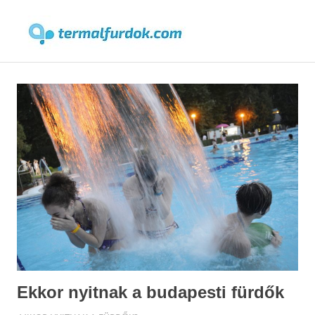
Termalfur
MENU
Skip
to
content
Ekkor nyitnak a budapesti fürdők