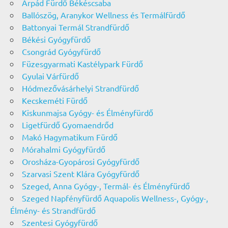
Árpád Fürdő Békéscsaba
Ballószög, Aranykor Wellness és Termálfürdő
Battonyai Termál Strandfürdő
Békési Gyógyfürdő
Csongrád Gyógyfürdő
Füzesgyarmati Kastélypark Fürdő
Gyulai Várfürdő
Hódmezővásárhelyi Strandfürdő
Kecskeméti Fürdő
Kiskunmajsa Gyógy- és Élményfürdő
Ligetfürdő Gyomaendrőd
Makó Hagymatikum Fürdő
Mórahalmi Gyógyfürdő
Orosháza-Gyopárosi Gyógyfürdő
Szarvasi Szent Klára Gyógyfürdő
Szeged, Anna Gyógy-, Termál- és Élményfürdő
Szeged Napfényfürdő Aquapolis Wellness-, Gyógy-,
Élmény- és Strandfürdő
Szentesi Gyógyfürdő