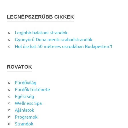
LEGNÉPSZERŰBB CIKKEK
Legjobb balatoni strandok
Gyönyörű Duna menti szabadstrandok
Hol úszhat 50 méteres uszodában Budapesten?!
ROVATOK
Fürdővilág
Fürdők története
Egészség
Wellness Spa
Ajánlatok
Programok
Strandok