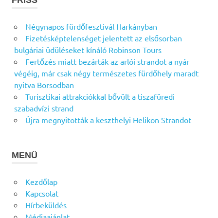
Négynapos fürdőfesztivál Harkányban
Fizetésképtelenséget jelentett az elsősorban
bulgáriai üdüléseket kínáló Robinson Tours
Fertőzés miatt bezárták az arlói strandot a nyár
végéig, már csak négy természetes fürdőhely maradt
nyitva Borsodban
Turisztikai attrakciókkal bővült a tiszafüredi
szabadvízi strand
Újra megnyitották a keszthelyi Helikon Strandot
MENÜ
Kezdőlap
Kapcsolat
Hírbeküldés
Médiaajánlat