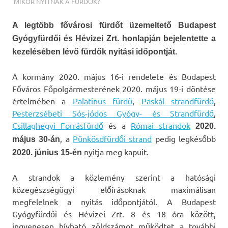
TERMALFURDOK.COM
MIKOR NYITNAK A FÜRDŐK?
A legtöbb fővárosi fürdőt üzemeltető Budapest
Gyógyfürdői és Hévizei Zrt. honlapján bejelentette a
kezelésében lévő fürdők nyitási időpontját.
A kormány 2020. május 16-i rendelete és Budapest
Főváros Főpolgármesterének 2020. május 19-i döntése
értelmében a
Palatinus fürdő
,
Paskál strandfürdő
,
Pesterzsébeti Sós-jódos Gyógy- és Strandfürdő
,
Csillaghegyi Forrásfürdő
és a
Római strandok
2020.
, a
Pünkösdfürdői strand
pedig legkésőbb
május 30-án
nyitja meg kapuit.
2020. június 15-én
A strandok a közlemény szerint a hatósági
közegészségügyi előírásoknak maximálisan
megfelelnek a nyitás időpontjától. A Budapest
Gyógyfürdői és Hévizei Zrt. 8 és 18 óra között,
ingyenesen hívható zöldszámot működtet a további