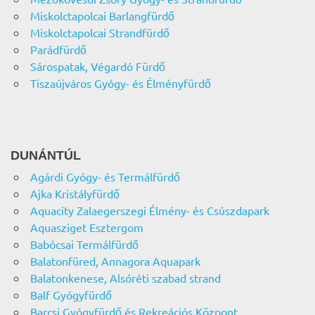
Miskolctapolcai Barlangfürdő
Miskolctapolcai Strandfürdő
Parádfürdő
Sárospatak, Végardó Fürdő
Tiszaújváros Gyógy- és Élményfürdő
DUNÁNTÚL
Agárdi Gyógy- és Termálfürdő
Ajka Kristályfürdő
Aquacity Zalaegerszegi Élmény- és Csúszdapark
Aquasziget Esztergom
Babócsai Termálfürdő
Balatonfüred, Annagora Aquapark
Balatonkenese, Alsóréti szabad strand
Balf Gyógyfürdő
Barcsi Gyógyfürdő és Rekreációs Központ