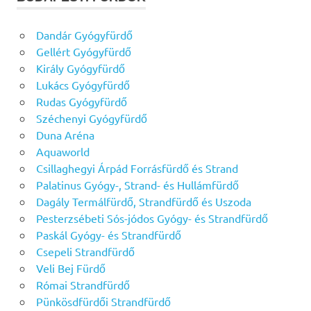
Dandár Gyógyfürdő
Gellért Gyógyfürdő
Király Gyógyfürdő
Lukács Gyógyfürdő
Rudas Gyógyfürdő
Széchenyi Gyógyfürdő
Duna Aréna
Aquaworld
Csillaghegyi Árpád Forrásfürdő és Strand
Palatinus Gyógy-, Strand- és Hullámfürdő
Dagály Termálfürdő, Strandfürdő és Uszoda
Pesterzsébeti Sós-jódos Gyógy- és Strandfürdő
Paskál Gyógy- és Strandfürdő
Csepeli Strandfürdő
Veli Bej Fürdő
Római Strandfürdő
Pünkösdfürdői Strandfürdő