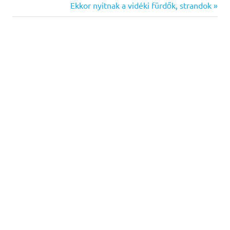
navigáció
Next
Ekkor nyitnak a vidéki fürdők, strandok
Post: