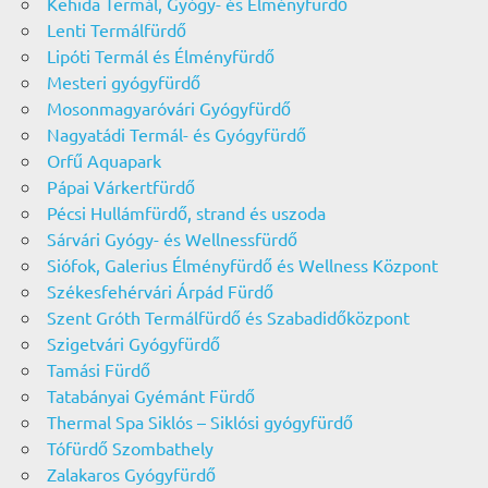
Kehida Termál, Gyógy- és Élményfürdő
Lenti Termálfürdő
Lipóti Termál és Élményfürdő
Mesteri gyógyfürdő
Mosonmagyaróvári Gyógyfürdő
Nagyatádi Termál- és Gyógyfürdő
Orfű Aquapark
Pápai Várkertfürdő
Pécsi Hullámfürdő, strand és uszoda
Sárvári Gyógy- és Wellnessfürdő
Siófok, Galerius Élményfürdő és Wellness Központ
Székesfehérvári Árpád Fürdő
Szent Gróth Termálfürdő és Szabadidőközpont
Szigetvári Gyógyfürdő
Tamási Fürdő
Tatabányai Gyémánt Fürdő
Thermal Spa Siklós – Siklósi gyógyfürdő
Tófürdő Szombathely
Zalakaros Gyógyfürdő