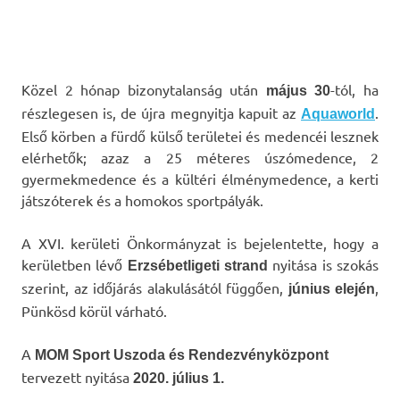
Közel 2 hónap bizonytalanság után
-tól, ha
május 30
részlegesen is, de újra megnyitja kapuit az
.
Aquaworld
Első körben a fürdő külső területei és medencéi lesznek
elérhetők; azaz a 25 méteres úszómedence, 2
gyermekmedence és a kültéri élménymedence, a kerti
játszóterek és a homokos sportpályák.
A XVI. kerületi Önkormányzat is bejelentette, hogy a
kerületben lévő
nyitása is szokás
Erzsébetligeti strand
szerint, az időjárás alakulásától függően,
,
június elején
Pünkösd körül várható.
A
MOM Sport Uszoda és Rendezvényközpont
tervezett nyitása
2020. július 1.