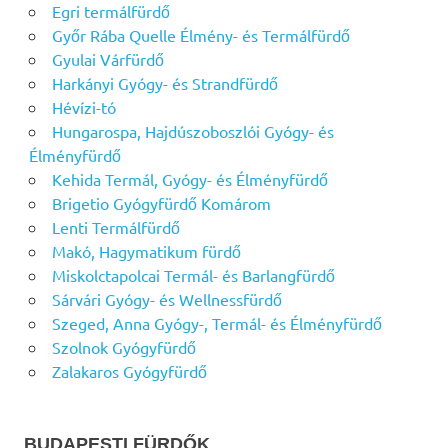
Egri termálfürdő
Győr Rába Quelle Élmény- és Termálfürdő
Gyulai Várfürdő
Harkányi Gyógy- és Strandfürdő
Hévízi-tó
Hungarospa, Hajdúszoboszlói Gyógy- és
Élményfürdő
Kehida Termál, Gyógy- és Élményfürdő
Brigetio Gyógyfürdő Komárom
Lenti Termálfürdő
Makó, Hagymatikum fürdő
Miskolctapolcai Termál- és Barlangfürdő
Sárvári Gyógy- és Wellnessfürdő
Szeged, Anna Gyógy-, Termál- és Élményfürdő
Szolnok Gyógyfürdő
Zalakaros Gyógyfürdő
BUDAPESTI FÜRDŐK