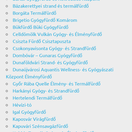
Bázakerettyei strand és termálfürdő
Borgáta Termálfürdő
Brigetio Gyógyfürdő Komárom
Bükfürdő Büki Gyógyfürdő
Celldömölk Vulkán Gyógy- és Élményfürdő
Csiszta Fürdő Csisztapuszta
Csokonyavisonta Gyógy- és Strandfürdő
Dombóvár – Gunaras Gyógyfürdő
Dunaföldvári Strand- és Gyógyfürdő
Dunaújvárosi Aquantis Wellness- és Gyógyászati
Központ Élményfürdő
Győr Rába Quelle Élmény- és Termálfürdő
Harkányi Gyógy- és Strandfürdő
Hertelendi Termálfürdő
Hévízi-tó
Igal Gyógyfürdő
Kaposvár Virágfürdő
Kapuvári Szénsavgázfürdő