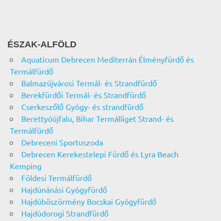
ÉSZAK-ALFÖLD
Aquaticum Debrecen Mediterrán Élményfürdő és
Termálfürdő
Balmazújvárosi Termál- és Strandfürdő
Berekfürdői Termál- és Strandfürdő
Cserkeszőlő Gyógy- és strandfürdő
Berettyóújfalu, Bihar Termálliget Strand- és
Termálfürdő
Debreceni Sportuszoda
Debrecen Kerekestelepi Fürdő és Lyra Beach
Kemping
Földesi Termálfürdő
Hajdúnánási Gyógyfürdő
Hajdúböszörmény Bocskai Gyógyfürdő
Hajdúdorogi Strandfürdő