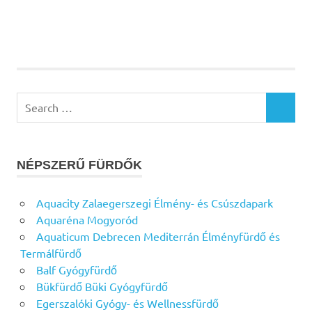
Search
SEARCH
for:
NÉPSZERŰ FÜRDŐK
Aquacity Zalaegerszegi Élmény- és Csúszdapark
Aquaréna Mogyoród
Aquaticum Debrecen Mediterrán Élményfürdő és
Termálfürdő
Balf Gyógyfürdő
Bükfürdő Büki Gyógyfürdő
Egerszalóki Gyógy- és Wellnessfürdő