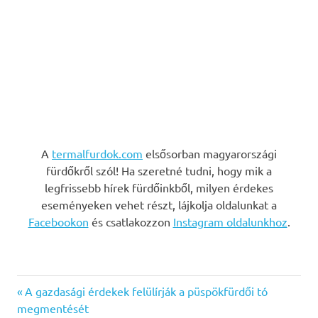
A
termalfurdok.com
elsősorban magyarországi
fürdőkről szól! Ha szeretné tudni, hogy mik a
legfrissebb hírek fürdőinkből, milyen érdekes
eseményeken vehet részt, lájkolja oldalunkat a
Facebookon
és csatlakozzon
Instagram oldalunkhoz
.
Previous
A gazdasági érdekek felülírják a püspökfürdői tó
Bejegyzés
Post:
megmentését