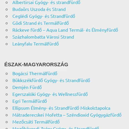
Albertirsai Gyógy- és strandfürdő
Budaörs Uszoda és Strand
Ceglédi Gyógy- és Strandfürdő
Gödi Strand és Termálfürdő
Ráckeve fürdő – Aqua Land Termál- és Élményfürdő
Százhalombatta Városi Strand
Leányfalu Termálfürdő
ÉSZAK-MAGYARORSZÁG
Bogácsi Thermálfürdő
Bükkszékfürdő Gyógy- és Strandfürdő
Demjén Fürdő
Egerszalóki Gyógy- és Wellnessfürdő
Egri Termálfürdő
Ellipsum Élmény- és Strandfürdő Miskolctapolca
Mátraderecskei Mofetta – Széndioxid Gyógygázfürdő
Mezőcsáti Termálfürdő
Mezőkövesdi Zsóry Gyógy- és Strandfürdő