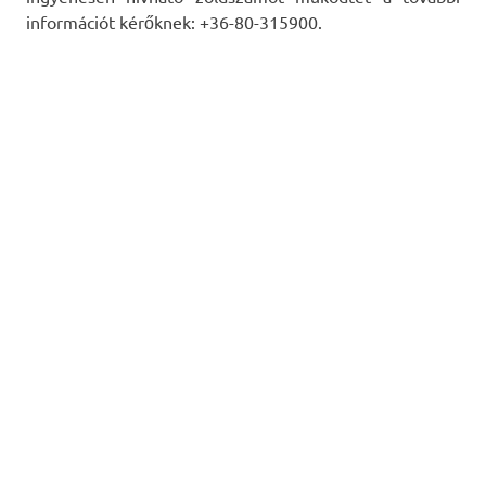
információt kérőknek: +36-80-315900.