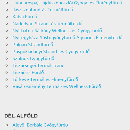
Hungarospa, Hajdúszoboszlói Gyógy- és Élményfürdő
Jászszentandrás Termálfürdő
Kabai Fürdő
Nádudvari Strand- és Termálfürdő
Nyírbátori Sárkány Wellness és Gyógyfürdő
Nyíregyháza-Sóstógyógyfürdő Aquarius Élményfürdő
Polgári Strandfürdő
Püspökladányi Strand- és Gyógyfürdő
Szolnok Gyógyfürdő
Tiszacsegei Termálstrand
Tiszaörsi Fürdő
Túrkeve Termál és Élményfürdő
Vásárosnamény Termál- és Wellness Fürdő
DÉL-ALFÖLD
Algyői Borbála Gyógyfürdő