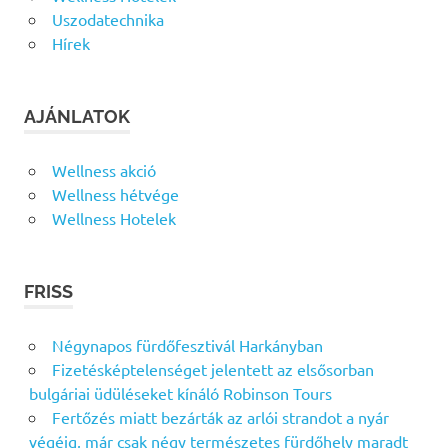
Uszodatechnika
Hírek
AJÁNLATOK
Wellness akció
Wellness hétvége
Wellness Hotelek
FRISS
Négynapos fürdőfesztivál Harkányban
Fizetésképtelenséget jelentett az elsősorban
bulgáriai üdüléseket kínáló Robinson Tours
Fertőzés miatt bezárták az arlói strandot a nyár
végéig, már csak négy természetes fürdőhely maradt