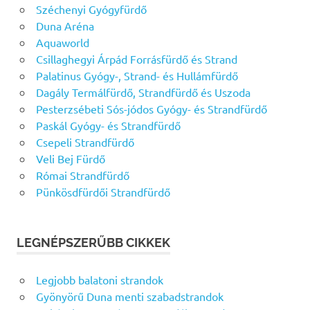
Széchenyi Gyógyfürdő
Duna Aréna
Aquaworld
Csillaghegyi Árpád Forrásfürdő és Strand
Palatinus Gyógy-, Strand- és Hullámfürdő
Dagály Termálfürdő, Strandfürdő és Uszoda
Pesterzsébeti Sós-jódos Gyógy- és Strandfürdő
Paskál Gyógy- és Strandfürdő
Csepeli Strandfürdő
Veli Bej Fürdő
Római Strandfürdő
Pünkösdfürdői Strandfürdő
LEGNÉPSZERŰBB CIKKEK
Legjobb balatoni strandok
Gyönyörű Duna menti szabadstrandok