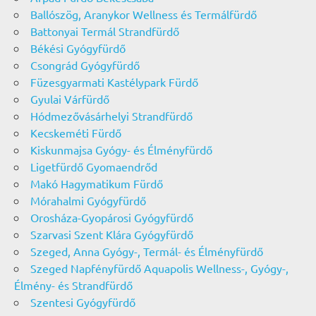
Ballószög, Aranykor Wellness és Termálfürdő
Battonyai Termál Strandfürdő
Békési Gyógyfürdő
Csongrád Gyógyfürdő
Füzesgyarmati Kastélypark Fürdő
Gyulai Várfürdő
Hódmezővásárhelyi Strandfürdő
Kecskeméti Fürdő
Kiskunmajsa Gyógy- és Élményfürdő
Ligetfürdő Gyomaendrőd
Makó Hagymatikum Fürdő
Mórahalmi Gyógyfürdő
Orosháza-Gyopárosi Gyógyfürdő
Szarvasi Szent Klára Gyógyfürdő
Szeged, Anna Gyógy-, Termál- és Élményfürdő
Szeged Napfényfürdő Aquapolis Wellness-, Gyógy-,
Élmény- és Strandfürdő
Szentesi Gyógyfürdő