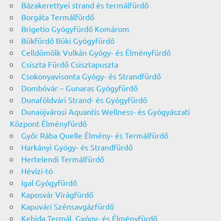
Bázakerettyei strand és termálfürdő
Borgáta Termálfürdő
Brigetio Gyógyfürdő Komárom
Bükfürdő Büki Gyógyfürdő
Celldömölk Vulkán Gyógy- és Élményfürdő
Csiszta Fürdő Csisztapuszta
Csokonyavisonta Gyógy- és Strandfürdő
Dombóvár – Gunaras Gyógyfürdő
Dunaföldvári Strand- és Gyógyfürdő
Dunaújvárosi Aquantis Wellness- és Gyógyászati
Központ Élményfürdő
Győr Rába Quelle Élmény- és Termálfürdő
Harkányi Gyógy- és Strandfürdő
Hertelendi Termálfürdő
Hévízi-tó
Igal Gyógyfürdő
Kaposvár Virágfürdő
Kapuvári Szénsavgázfürdő
Kehida Termál, Gyógy- és Élményfürdő