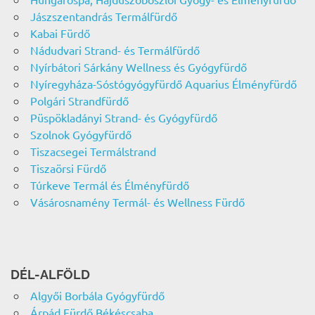
Jászszentandrás Termálfürdő
Kabai Fürdő
Nádudvari Strand- és Termálfürdő
Nyírbátori Sárkány Wellness és Gyógyfürdő
Nyíregyháza-Sóstógyógyfürdő Aquarius Élményfürdő
Polgári Strandfürdő
Püspökladányi Strand- és Gyógyfürdő
Szolnok Gyógyfürdő
Tiszacsegei Termálstrand
Tiszaörsi Fürdő
Túrkeve Termál és Élményfürdő
Vásárosnamény Termál- és Wellness Fürdő
DÉL-ALFÖLD
Algyői Borbála Gyógyfürdő
Árpád Fürdő Békéscsaba