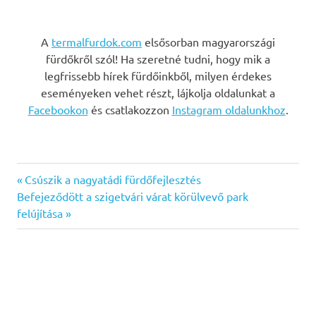
A
termalfurdok.com
elsősorban magyarországi
fürdőkről szól! Ha szeretné tudni, hogy mik a
legfrissebb hírek fürdőinkből, milyen érdekes
eseményeken vehet részt, lájkolja oldalunkat a
Facebookon
és csatlakozzon
Instagram oldalunkhoz
.
Previous
Bejegyzés
Csúszik a nagyatádi fürdőfejlesztés
Next
Post:
Befejeződött a szigetvári várat körülvevő park
navigáció
Post:
felújítása