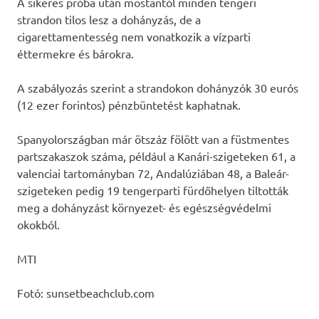
A sikeres próba után mostantól minden tengeri
strandon tilos lesz a dohányzás, de a
cigarettamentesség nem vonatkozik a vízparti
éttermekre és bárokra.
A szabályozás szerint a strandokon dohányzók 30 eurós
(12 ezer forintos) pénzbüntetést kaphatnak.
Spanyolországban már ötszáz fölött van a füstmentes
partszakaszok száma, például a Kanári-szigeteken 61, a
valenciai tartományban 72, Andalúziában 48, a Baleár-
szigeteken pedig 19 tengerparti fürdőhelyen tiltották
meg a dohányzást környezet- és egészségvédelmi
okokból.
MTI
Fotó: sunsetbeachclub.com