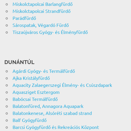
Miskolctapolcai Barlangfürdő
Miskolctapolcai Strandfürdő
Parádfürdő
Sárospatak, Végardó Fürdő
Tiszaújváros Gyógy- és Élményfürdő
DUNÁNTÚL
Agárdi Gyógy- és Termálfürdő
Ajka Kristályfürdő
Aquacity Zalaegerszegi Élmény- és Csúszdapark
Aquasziget Esztergom
Babócsai Termálfürdő
Balatonfüred, Annagora Aquapark
Balatonkenese, Alsóréti szabad strand
Balf Gyógyfürdő
Barcsi Gyógyfürdő és Rekreációs Központ