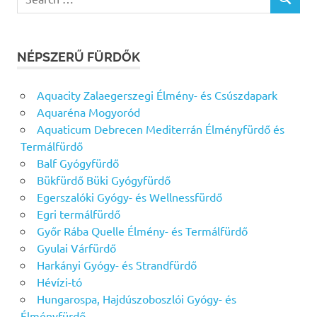
SEARCH
for:
NÉPSZERŰ FÜRDŐK
Aquacity Zalaegerszegi Élmény- és Csúszdapark
Aquaréna Mogyoród
Aquaticum Debrecen Mediterrán Élményfürdő és
Termálfürdő
Balf Gyógyfürdő
Bükfürdő Büki Gyógyfürdő
Egerszalóki Gyógy- és Wellnessfürdő
Egri termálfürdő
Győr Rába Quelle Élmény- és Termálfürdő
Gyulai Várfürdő
Harkányi Gyógy- és Strandfürdő
Hévízi-tó
Hungarospa, Hajdúszoboszlói Gyógy- és
Élményfürdő