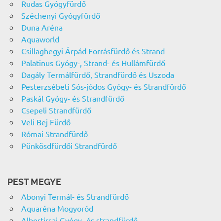
Rudas Gyógyfürdő
Széchenyi Gyógyfürdő
Duna Aréna
Aquaworld
Csillaghegyi Árpád Forrásfürdő és Strand
Palatinus Gyógy-, Strand- és Hullámfürdő
Dagály Termálfürdő, Strandfürdő és Uszoda
Pesterzsébeti Sós-jódos Gyógy- és Strandfürdő
Paskál Gyógy- és Strandfürdő
Csepeli Strandfürdő
Veli Bej Fürdő
Római Strandfürdő
Pünkösdfürdői Strandfürdő
PEST MEGYE
Abonyi Termál- és Strandfürdő
Aquaréna Mogyoród
Albertirsai Gyógy- és strandfürdő