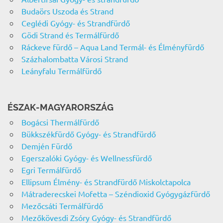
Budaörs Uszoda és Strand
Ceglédi Gyógy- és Strandfürdő
Gödi Strand és Termálfürdő
Ráckeve fürdő – Aqua Land Termál- és Élményfürdő
Százhalombatta Városi Strand
Leányfalu Termálfürdő
ÉSZAK-MAGYARORSZÁG
Bogácsi Thermálfürdő
Bükkszékfürdő Gyógy- és Strandfürdő
Demjén Fürdő
Egerszalóki Gyógy- és Wellnessfürdő
Egri Termálfürdő
Ellipsum Élmény- és Strandfürdő Miskolctapolca
Mátraderecskei Mofetta – Széndioxid Gyógygázfürdő
Mezőcsáti Termálfürdő
Mezőkövesdi Zsóry Gyógy- és Strandfürdő