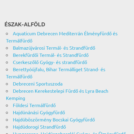
ÉSZAK-ALFÖLD
Aquaticum Debrecen Mediterrán Élményfürdő és
Termálfürdő
Balmazújvárosi Termál- és Strandfürdő
Berekfürdői Termál- és Strandfürdő
Cserkeszőlő Gyógy- és strandfürdő
Berettyóújfalu, Bihar Termálliget Strand- és
Termálfürdő
Debreceni Sportuszoda
Debrecen Kerekestelepi Fürdő és Lyra Beach
Kemping
Földesi Termálfürdő
Hajdúnánási Gyógyfürdő
Hajdúböszörmény Bocskai Gyógyfürdő
Hajdúdorogi Strandfürdő
Hungarospa, Hajdúszoboszlói Gyógy- és Élményfürdő