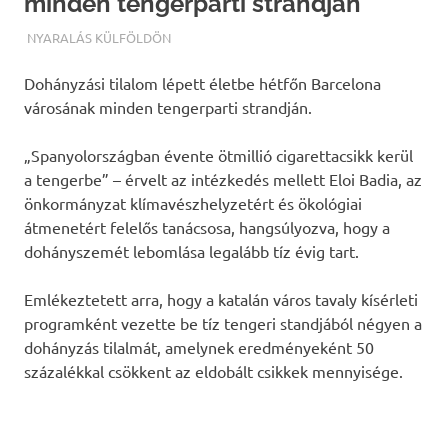
minden tengerparti strandján
TERMALFURDOK.COM
NYARALÁS KÜLFÖLDÖN
Dohányzási tilalom lépett életbe hétfőn Barcelona
városának minden tengerparti strandján.
„Spanyolországban évente ötmillió cigarettacsikk kerül
a tengerbe” – érvelt az intézkedés mellett Eloi Badia, az
önkormányzat klímavészhelyzetért és ökológiai
átmenetért felelős tanácsosa, hangsúlyozva, hogy a
dohányszemét lebomlása legalább tíz évig tart.
Emlékeztetett arra, hogy a katalán város tavaly kísérleti
programként vezette be tíz tengeri standjából négyen a
dohányzás tilalmát, amelynek eredményeként 50
százalékkal csökkent az eldobált csikkek mennyisége.