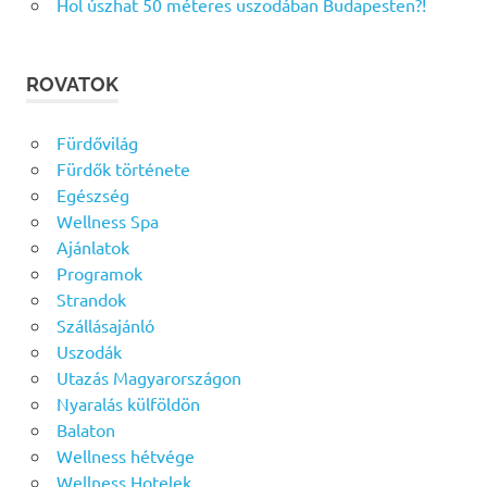
Hol úszhat 50 méteres uszodában Budapesten?!
ROVATOK
Fürdővilág
Fürdők története
Egészség
Wellness Spa
Ajánlatok
Programok
Strandok
Szállásajánló
Uszodák
Utazás Magyarországon
Nyaralás külföldön
Balaton
Wellness hétvége
Wellness Hotelek