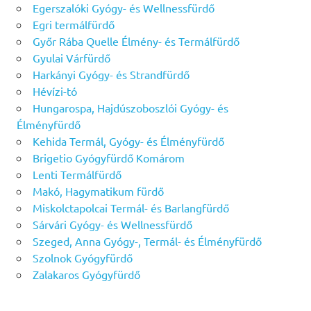
Egerszalóki Gyógy- és Wellnessfürdő
Egri termálfürdő
Győr Rába Quelle Élmény- és Termálfürdő
Gyulai Várfürdő
Harkányi Gyógy- és Strandfürdő
Hévízi-tó
Hungarospa, Hajdúszoboszlói Gyógy- és
Élményfürdő
Kehida Termál, Gyógy- és Élményfürdő
Brigetio Gyógyfürdő Komárom
Lenti Termálfürdő
Makó, Hagymatikum fürdő
Miskolctapolcai Termál- és Barlangfürdő
Sárvári Gyógy- és Wellnessfürdő
Szeged, Anna Gyógy-, Termál- és Élményfürdő
Szolnok Gyógyfürdő
Zalakaros Gyógyfürdő