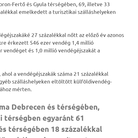
on-Fertő és Gyula térségében, 69, illetve 33
alékkal emelkedett a turisztikai szálláshelyeken
égéjszakáké 27 százalékkal nőtt az előző év azonos
ekre érkezett 546 ezer vendég 1,4 millió
r vendéget és 1,0 millió vendégéjszakát a
, ahol a vendégéjszakák száma 21 százalékkal
gyéb szálláshelyeken eltöltött külföldivendég-
sához mérten.
áma Debrecen és térségében,
ai térségben egyaránt 61
 és térségében 18 százalékkal