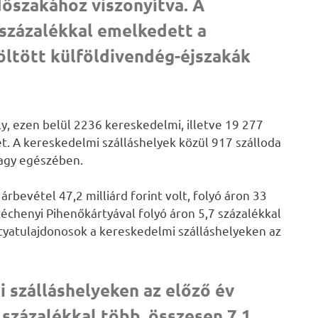
dőszakához viszonyítva. A
százalékkal emelkedett a
töltött külföldivendég-éjszakák
ly, ezen belül 2236 kereskedelmi, illetve 19 277
. A kereskedelmi szálláshelyek közül 917 szálloda
vagy egészében.
rbevétel 47,2 milliárd forint volt, folyó áron 33
échenyi Pihenőkártyával folyó áron 5,7 százalékkal
ártyatulajdonosok a kereskedelmi szálláshelyeken az
i szálláshelyeken az előző év
százalékkal több, összesen 7,1