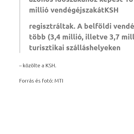
millió vendégéjszakátKSH
regisztráltak. A belföldi vend
több (3,4 millió, illetve 3,7 mi
turisztikai szálláshelyeken
– közölte a KSH.
Forrás és fotó: MTI