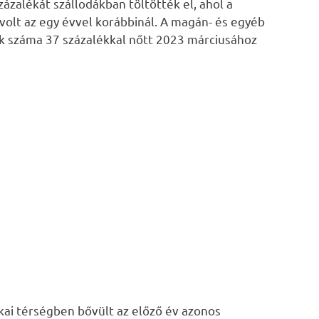
ázalékát szállodákban töltötték el, ahol a
olt az egy évvel korábbinál. A magán- és egyéb
ák száma 37 százalékkal nőtt 2023 márciusához
kai térségben bővült az előző év azonos