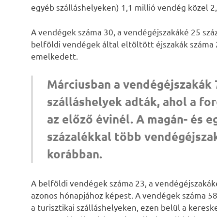
egyéb szálláshelyeken) 1,1 millió vendég közel 2,
A vendégek száma 30, a vendégéjszakáké 25 száza
belföldi vendégek által eltöltött éjszakák száma
emelkedett.
Márciusban a vendégéjszakák 
szálláshelyek adták, ahol a f
az előző évinél. A magán- és e
százalékkal több vendégéjszak
korábban.
A belföldi vendégek száma 23, a vendégéjszakáké
azonos hónapjához képest. A vendégek száma 586 
a turisztikai szálláshelyeken, ezen belül a kere