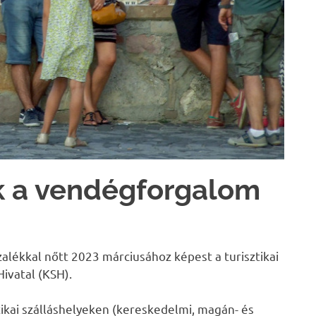
ik a vendégforgalom
lékkal nőtt 2023 márciusához képest a turisztikai
Hivatal (KSH).
tikai szálláshelyeken (kereskedelmi, magán- és