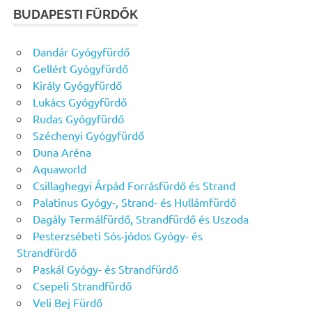
BUDAPESTI FÜRDŐK
Dandár Gyógyfürdő
Gellért Gyógyfürdő
Király Gyógyfürdő
Lukács Gyógyfürdő
Rudas Gyógyfürdő
Széchenyi Gyógyfürdő
Duna Aréna
Aquaworld
Csillaghegyi Árpád Forrásfürdő és Strand
Palatinus Gyógy-, Strand- és Hullámfürdő
Dagály Termálfürdő, Strandfürdő és Uszoda
Pesterzsébeti Sós-jódos Gyógy- és
Strandfürdő
Paskál Gyógy- és Strandfürdő
Csepeli Strandfürdő
Veli Bej Fürdő