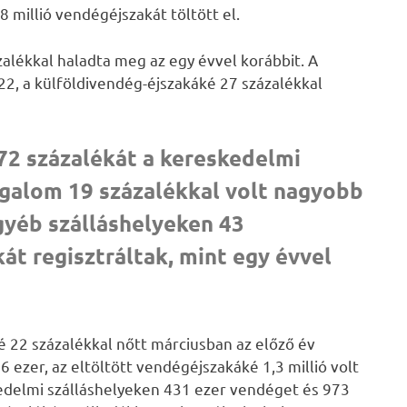
8 millió vendégéjszakát töltött el.
lékkal haladta meg az egy évvel korábbit. A
 22, a külföldivendég-éjszakáké 27 százalékkal
72 százalékát a kereskedelmi
orgalom 19 százalékkal volt nagyobb
gyéb szálláshelyeken 43
át regisztráltak, mint egy évvel
 22 százalékkal nőtt márciusban az előző év
ezer, az eltöltött vendégéjszakáké 1,3 millió volt
skedelmi szálláshelyeken 431 ezer vendéget és 973