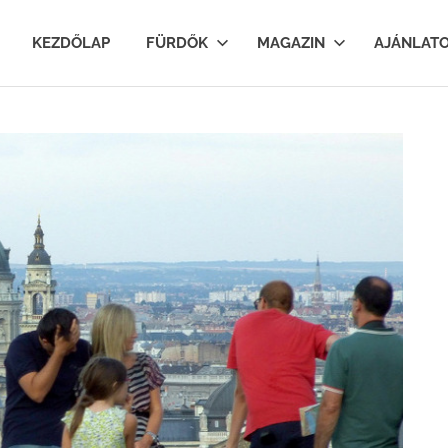
lfurdok.com
KEZDŐLAP
FÜRDŐK
MAGAZIN
AJÁNLAT