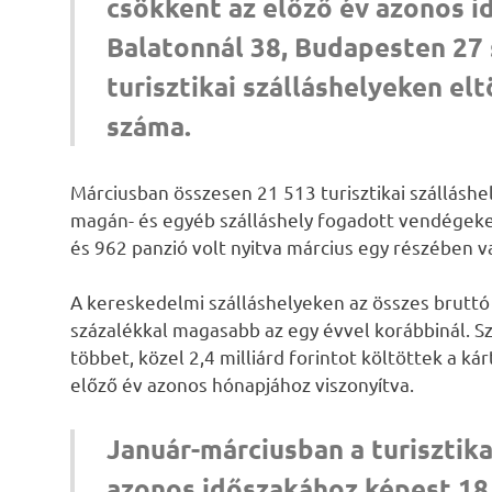
csökkent az előző év azonos i
Balatonnál 38, Budapesten 27 
turisztikai szálláshelyeken el
száma.
Márciusban összesen 21 513 turisztikai szálláshe
magán- és egyéb szálláshely fogadott vendégeket
és 962 panzió volt nyitva március egy részében 
A kereskedelmi szálláshelyeken az összes bruttó á
százalékkal magasabb az egy évvel korábbinál. Sz
többet, közel 2,4 milliárd forintot költöttek a k
előző év azonos hónapjához viszonyítva.
Január-márciusban a turisztika
azonos időszakához képest 18 