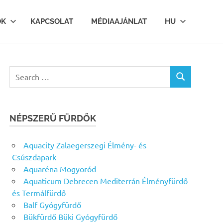
OK
KAPCSOLAT
MÉDIAAJÁNLAT
HU
Search
SEARCH
for:
NÉPSZERŰ FÜRDŐK
Aquacity Zalaegerszegi Élmény- és
Csúszdapark
Aquaréna Mogyoród
Aquaticum Debrecen Mediterrán Élményfürdő
és Termálfürdő
Balf Gyógyfürdő
Bükfürdő Büki Gyógyfürdő