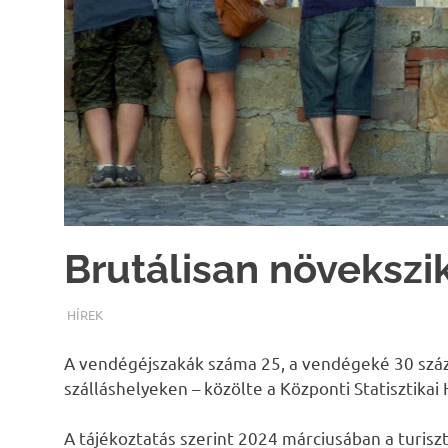
Brutálisan növeksz
TERMALFURDOK.COM
HÍREK
A vendégéjszakák száma 25, a vendégeké 30 száza
szálláshelyeken – közölte a Központi Statisztikai 
A tájékoztatás szerint 2024 márciusában a turisz