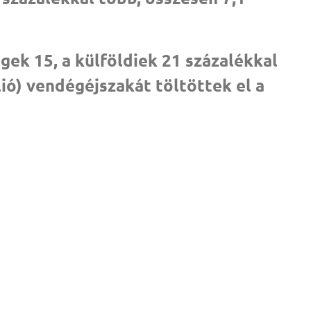
égek 15, a külföldiek 21 százalékkal
llió) vendégéjszakát töltöttek el a