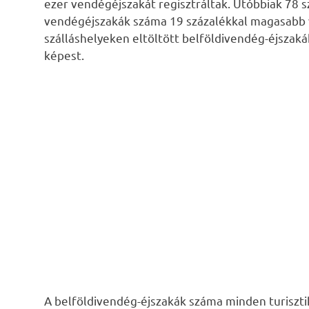
ezer vendégéjszakát regisztráltak. Utóbbiak 78 sz
vendégéjszakák száma 19 százalékkal magasabb v
szálláshelyeken eltöltött belföldivendég-éjszak
képest.
A belföldivendég-éjszakák száma minden turiszti