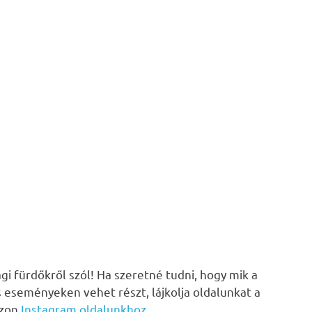
i fürdőkről szól! Ha szeretné tudni, hogy mik a
s eseményeken vehet részt, lájkolja oldalunkat a
zzon
Instagram oldalunkhoz
.