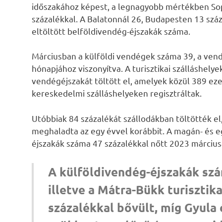
időszakához képest, a legnagyobb mértékben Sopr
százalékkal. A Balatonnál 26, Budapesten 13 száz
eltöltött belföldivendég-éjszakák száma.
Márciusban a külföldi vendégek száma 39, a vend
hónapjához viszonyítva. A turisztikai szálláshely
vendégéjszakát töltött el, amelyek közül 389 eze
kereskedelmi szálláshelyeken regisztráltak.
Utóbbiak 84 százalékát szállodákban töltötték el
meghaladta az egy évvel korábbit. A magán- és e
éjszakák száma 47 százalékkal nőtt 2023 márciu
A külföldivendég-éjszakák sz
illetve a Mátra-Bükk turisztik
százalékkal bővült, míg Gyula