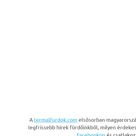
A
termalfurdok.com
elsősorban magyarország
legfrissebb hírek fürdőinkből, milyen érdeke
Facebookon
és csatlako