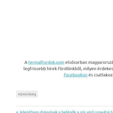
A
termalfurdok.com
elsősorban magyarország
legfrissebb hírek fürdőinkből, milyen érdeke
Facebookon
és csatlako
vízminőség
Previous
Jelentősen drágulnak a belépők a sós vizű szovátai 