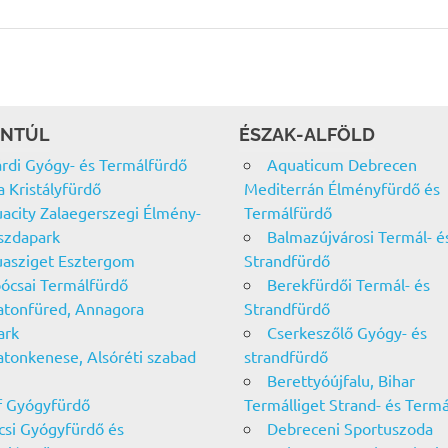
NTÚL
ÉSZAK-ALFÖLD
rdi Gyógy- és Termálfürdő
Aquaticum Debrecen
a Kristályfürdő
Mediterrán Élményfürdő és
acity Zalaegerszegi Élmény-
Termálfürdő
szdapark
Balmazújvárosi Termál- é
asziget Esztergom
Strandfürdő
ócsai Termálfürdő
Berekfürdői Termál- és
atonfüred, Annagora
Strandfürdő
ark
Cserkeszőlő Gyógy- és
atonkenese, Alsóréti szabad
strandfürdő
Berettyóújfalu, Bihar
f Gyógyfürdő
Termálliget Strand- és Term
csi Gyógyfürdő és
Debreceni Sportuszoda