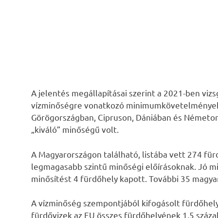
A jelentés megállapításai szerint a 2021-ben vizs
vízminőségre vonatkozó minimumkövetelményekn
Görögországban, Cipruson, Dániában és Németors
„kiváló” minőségű volt.
A Magyarországon található, listába vett 274 für
legmagasabb szintű minőségi előírásoknak. Jó min
minősítést 4 fürdőhely kapott. További 35 magya
A vízminőség szempontjából kifogásolt fürdőhely
fürdővizek az EU összes fürdőhelyének 1,5 százal