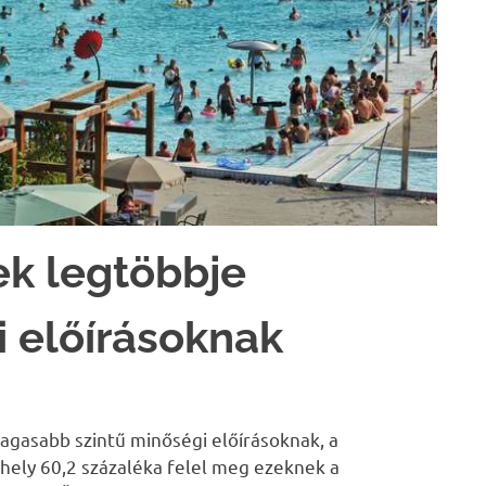
ek legtöbbje
 előírásoknak
agasabb szintű minőségi előírásoknak, a
őhely 60,2 százaléka felel meg ezeknek a