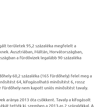
gált területek 95,2 százaléka megfelelt a
ek. Ausztriában, Máltán, Horvátországban,
zágban a fürdővizek legalább 90 százaléka
dőhely 60,2 százaléka (165 fürdőhely) felel meg a
ősítést 64, kifogásolható minősítést 6, rossz
r fürdőhely nem kapott uniós minősítést tavaly.
ek aránya 2013 óta csökkent. Tavaly a kifogásolt
ékát tették ki, szemben a 2013-as 2 százalékkal. A