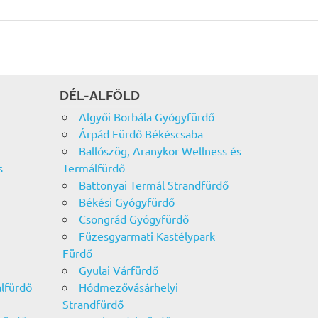
DÉL-ALFÖLD
Algyői Borbála Gyógyfürdő
Árpád Fürdő Békéscsaba
Ballószög, Aranykor Wellness és
s
Termálfürdő
Battonyai Termál Strandfürdő
Békési Gyógyfürdő
Csongrád Gyógyfürdő
Füzesgyarmati Kastélypark
Fürdő
Gyulai Várfürdő
álfürdő
Hódmezővásárhelyi
Strandfürdő