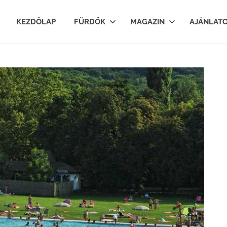
lfurdok.com
KEZDŐLAP
FÜRDŐK
MAGAZIN
AJÁNLAT