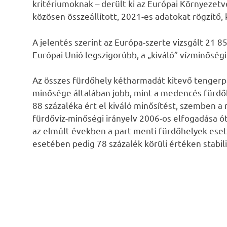
kritériumoknak – derült ki az Európai Környezet
közösen összeállított, 2021-es adatokat rögzítő,
A jelentés szerint az Európa-szerte vizsgált 21 
Európai Unió legszigorúbb, a „kiváló” vízminőségi
Az összes fürdőhely kétharmadát kitevő tengerpar
minősége általában jobb, mint a medencés fürdő
88 százaléka ért el kiváló minősítést, szemben a
fürdővíz-minőségi irányelv 2006-os elfogadása ót
az elmúlt években a part menti fürdőhelyek ese
esetében pedig 78 százalék körüli értéken stabili