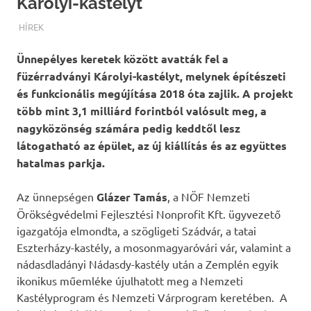
Károlyi-kastélyt
TERMALFURDOK.COM
HÍREK
Ünnepélyes keretek között avatták fel a
füzérradványi Károlyi-kastélyt, melynek építészeti
és funkcionális megújítása 2018 óta zajlik. A projekt
több mint 3,1 milliárd forintból valósult meg, a
nagyközönség számára pedig keddtől lesz
látogatható az épület, az új kiállítás és az együttes
hatalmas parkja.
Az ünnepségen
Glázer Tamás
, a NÖF Nemzeti
Örökségvédelmi Fejlesztési Nonprofit Kft. ügyvezető
igazgatója elmondta, a szögligeti Szádvár, a tatai
Eszterházy-kastély, a mosonmagyaróvári vár, valamint a
nádasdladányi Nádasdy-kastély után a Zemplén egyik
ikonikus műemléke újulhatott meg a Nemzeti
Kastélyprogram és Nemzeti Várprogram keretében. A