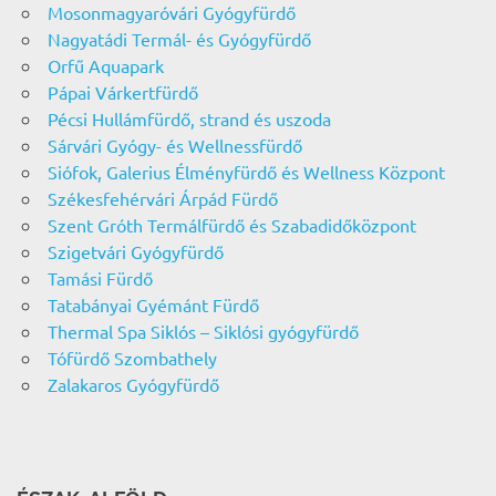
Mosonmagyaróvári Gyógyfürdő
Nagyatádi Termál- és Gyógyfürdő
Orfű Aquapark
Pápai Várkertfürdő
Pécsi Hullámfürdő, strand és uszoda
Sárvári Gyógy- és Wellnessfürdő
Siófok, Galerius Élményfürdő és Wellness Központ
Székesfehérvári Árpád Fürdő
Szent Gróth Termálfürdő és Szabadidőközpont
Szigetvári Gyógyfürdő
Tamási Fürdő
Tatabányai Gyémánt Fürdő
Thermal Spa Siklós – Siklósi gyógyfürdő
Tófürdő Szombathely
Zalakaros Gyógyfürdő