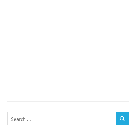
Search
SEARCH
for: