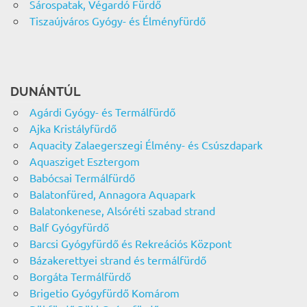
Sárospatak, Végardó Fürdő
Tiszaújváros Gyógy- és Élményfürdő
DUNÁNTÚL
Agárdi Gyógy- és Termálfürdő
Ajka Kristályfürdő
Aquacity Zalaegerszegi Élmény- és Csúszdapark
Aquasziget Esztergom
Babócsai Termálfürdő
Balatonfüred, Annagora Aquapark
Balatonkenese, Alsóréti szabad strand
Balf Gyógyfürdő
Barcsi Gyógyfürdő és Rekreációs Központ
Bázakerettyei strand és termálfürdő
Borgáta Termálfürdő
Brigetio Gyógyfürdő Komárom