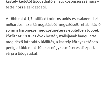
kastély keddtől látogatható a nagyközönség számára –
tette hozzá az igazgató.
A több mint 1,7 milliárd forintos uniós és csaknem 1,4
milliárdos hazai támogatásból megvalósult rehabilitáció
során a háromezer négyzetméteres épületben többek
között az 1930-as évek kastélyszállójának hangulatát
megidéző interaktív kiállítás, a kastély környezetében
pedig a több mint 10 ezer négyzetméteres díszpark
várja a látogatókat.