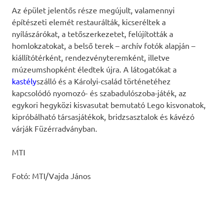
Az épület jelentős része megújult, valamennyi
építészeti elemét restaurálták, kicseréltek a
nyílászárókat, a tetőszerkezetet, felújították a
homlokzatokat, a belső terek – archív fotók alapján –
kiállítótérként, rendezvényteremként, illetve
múzeumshopként éledtek újra. A látogatókat a
kastély
szálló és a Károlyi-család történetéhez
kapcsolódó nyomozó- és szabadulószoba-játék, az
egykori hegyközi kisvasutat bemutató Lego kisvonatok,
kipróbálható társasjátékok, bridzsasztalok és kávézó
várják Füzérradványban.
MTI
Fotó:
MTI/Vajda János