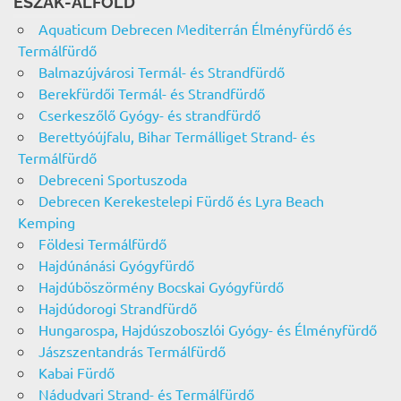
ÉSZAK-ALFÖLD
Aquaticum Debrecen Mediterrán Élményfürdő és
Termálfürdő
Balmazújvárosi Termál- és Strandfürdő
Berekfürdői Termál- és Strandfürdő
Cserkeszőlő Gyógy- és strandfürdő
Berettyóújfalu, Bihar Termálliget Strand- és
Termálfürdő
Debreceni Sportuszoda
Debrecen Kerekestelepi Fürdő és Lyra Beach
Kemping
Földesi Termálfürdő
Hajdúnánási Gyógyfürdő
Hajdúböszörmény Bocskai Gyógyfürdő
Hajdúdorogi Strandfürdő
Hungarospa, Hajdúszoboszlói Gyógy- és Élményfürdő
Jászszentandrás Termálfürdő
Kabai Fürdő
Nádudvari Strand- és Termálfürdő