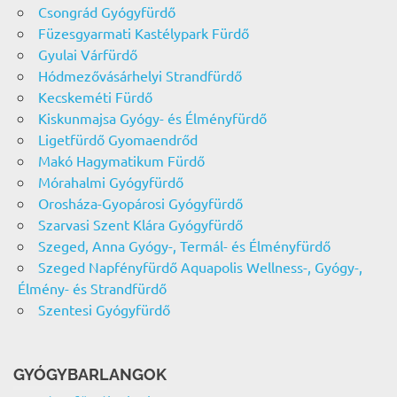
Csongrád Gyógyfürdő
Füzesgyarmati Kastélypark Fürdő
Gyulai Várfürdő
Hódmezővásárhelyi Strandfürdő
Kecskeméti Fürdő
Kiskunmajsa Gyógy- és Élményfürdő
Ligetfürdő Gyomaendrőd
Makó Hagymatikum Fürdő
Mórahalmi Gyógyfürdő
Orosháza-Gyopárosi Gyógyfürdő
Szarvasi Szent Klára Gyógyfürdő
Szeged, Anna Gyógy-, Termál- és Élményfürdő
Szeged Napfényfürdő Aquapolis Wellness-, Gyógy-,
Élmény- és Strandfürdő
Szentesi Gyógyfürdő
GYÓGYBARLANGOK