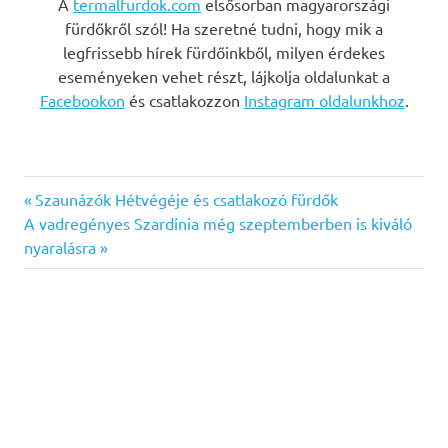
A
termalfurdok.com
elsősorban magyarországi
fürdőkről szól! Ha szeretné tudni, hogy mik a
legfrissebb hírek fürdőinkből, milyen érdekes
eseményeken vehet részt, lájkolja oldalunkat a
Facebookon
és csatlakozzon
Instagram oldalunkhoz
.
Previous
Bejegyzés
Szaunázók Hétvégéje és csatlakozó fürdők
Next
Post:
A vadregényes Szardínia még szeptemberben is kiváló
navigáció
Post:
nyaralásra