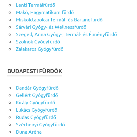
Lenti Termálfürdő
Makó, Hagymatikum fürdő
Miskolctapolcai Termál- és Barlangfürdő
Sárvári Gyógy- és Wellnessfürdő
Szeged, Anna Gyógy-, Termál- és Élményfürdő
Szolnok Gyógyfürdő
Zalakaros Gyógyfürdő
BUDAPESTI FÜRDŐK
Dandár Gyógyfürdő
Gellért Gyógyfürdő
Király Gyógyfürdő
Lukács Gyógyfürdő
Rudas Gyógyfürdő
Széchenyi Gyógyfürdő
Duna Aréna