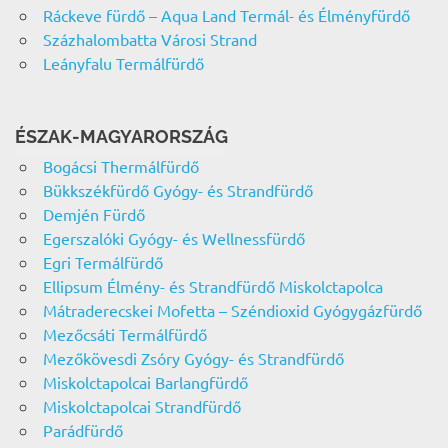
Ráckeve fürdő – Aqua Land Termál- és Élményfürdő
Százhalombatta Városi Strand
Leányfalu Termálfürdő
ÉSZAK-MAGYARORSZÁG
Bogácsi Thermálfürdő
Bükkszékfürdő Gyógy- és Strandfürdő
Demjén Fürdő
Egerszalóki Gyógy- és Wellnessfürdő
Egri Termálfürdő
Ellipsum Élmény- és Strandfürdő Miskolctapolca
Mátraderecskei Mofetta – Széndioxid Gyógygázfürdő
Mezőcsáti Termálfürdő
Mezőkövesdi Zsóry Gyógy- és Strandfürdő
Miskolctapolcai Barlangfürdő
Miskolctapolcai Strandfürdő
Parádfürdő