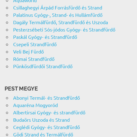
Aquaworld
Csillaghegyi Árpád Forrásfürdő és Strand
Palatinus Gyógy-, Strand- és Hullámfürdő
Dagály Termálfürdő, Strandfürdő és Uszoda
Pesterzsébeti Sós-jódos Gyógy- és Strandfürdő
Paskál Gyógy- és Strandfürdő
Csepeli Strandfürdő
Veli Bej Fürdő
Római Strandfürdő
Pünkösdfürdői Strandfürdő
PEST MEGYE
Abonyi Termál- és Strandfürdő
Aquaréna Mogyoród
Albertirsai Gyógy- és strandfürdő
Budaörs Uszoda és Strand
Ceglédi Gyógy- és Strandfürdő
Gödi Strand és Termálfürdő