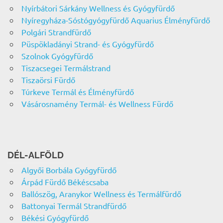
Nyírbátori Sárkány Wellness és Gyógyfürdő
Nyíregyháza-Sóstógyógyfürdő Aquarius Élményfürdő
Polgári Strandfürdő
Püspökladányi Strand- és Gyógyfürdő
Szolnok Gyógyfürdő
Tiszacsegei Termálstrand
Tiszaörsi Fürdő
Túrkeve Termál és Élményfürdő
Vásárosnamény Termál- és Wellness Fürdő
DÉL-ALFÖLD
Algyői Borbála Gyógyfürdő
Árpád Fürdő Békéscsaba
Ballószög, Aranykor Wellness és Termálfürdő
Battonyai Termál Strandfürdő
Békési Gyógyfürdő