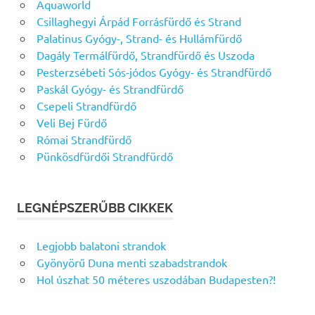
Aquaworld
Csillaghegyi Árpád Forrásfürdő és Strand
Palatinus Gyógy-, Strand- és Hullámfürdő
Dagály Termálfürdő, Strandfürdő és Uszoda
Pesterzsébeti Sós-jódos Gyógy- és Strandfürdő
Paskál Gyógy- és Strandfürdő
Csepeli Strandfürdő
Veli Bej Fürdő
Római Strandfürdő
Pünkösdfürdői Strandfürdő
LEGNÉPSZERŰBB CIKKEK
Legjobb balatoni strandok
Gyönyörű Duna menti szabadstrandok
Hol úszhat 50 méteres uszodában Budapesten?!