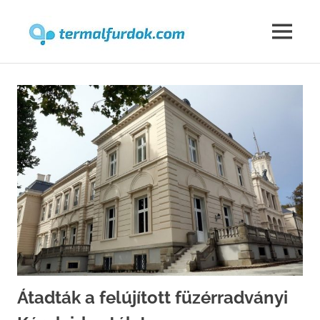
Termalfur
MENU
Skip
to
content
Átadták a felújított füzérradványi