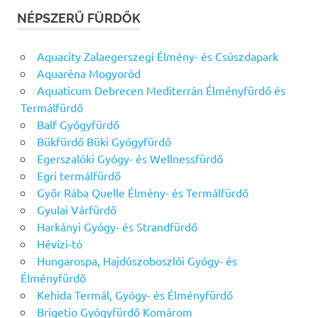
NÉPSZERŰ FÜRDŐK
Aquacity Zalaegerszegi Élmény- és Csúszdapark
Aquaréna Mogyoród
Aquaticum Debrecen Mediterrán Élményfürdő és
Termálfürdő
Balf Gyógyfürdő
Bükfürdő Büki Gyógyfürdő
Egerszalóki Gyógy- és Wellnessfürdő
Egri termálfürdő
Győr Rába Quelle Élmény- és Termálfürdő
Gyulai Várfürdő
Harkányi Gyógy- és Strandfürdő
Hévízi-tó
Hungarospa, Hajdúszoboszlói Gyógy- és
Élményfürdő
Kehida Termál, Gyógy- és Élményfürdő
Brigetio Gyógyfürdő Komárom