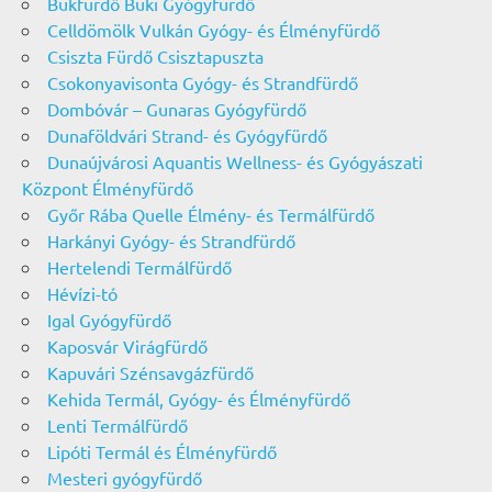
Bükfürdő Büki Gyógyfürdő
Celldömölk Vulkán Gyógy- és Élményfürdő
Csiszta Fürdő Csisztapuszta
Csokonyavisonta Gyógy- és Strandfürdő
Dombóvár – Gunaras Gyógyfürdő
Dunaföldvári Strand- és Gyógyfürdő
Dunaújvárosi Aquantis Wellness- és Gyógyászati
Központ Élményfürdő
Győr Rába Quelle Élmény- és Termálfürdő
Harkányi Gyógy- és Strandfürdő
Hertelendi Termálfürdő
Hévízi-tó
Igal Gyógyfürdő
Kaposvár Virágfürdő
Kapuvári Szénsavgázfürdő
Kehida Termál, Gyógy- és Élményfürdő
Lenti Termálfürdő
Lipóti Termál és Élményfürdő
Mesteri gyógyfürdő