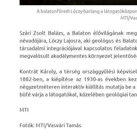
A balatonfüredi Lóczy-barlang a látogatóközpont
MTI/Vas
Szári Zsolt Balázs, a Balaton élővilágának meg
névadójára, Lóczy Lajosra, aki geológus és Bala
társadalmi integrációjával kapcsolatos feladatok
megvalósult akadálymentes környezet jelentősé
Kontrát Károly, a térség országgyűlési képvise
1882-ben, a kiépítése az 1930-as években ke
négyzetméteren interaktív kiállítás mutatja be a 
büfé várja a látogatókat, közelében geológiai tan
MTI
Fotók: MTI/Vasvári Tamás