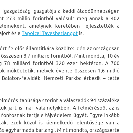
k
Igazgatóság igazgatója a keddi átadóünnepségen
nt 273 millió forintból valósult meg annak a 402
 elemeként, amelynek keretében fejlesztették a
majort és a
Tapolcai Tavasbarlangot
is.
rt felelős államtitkára közölte: idén az országosan
 összesen 8,7 milliárd forintból. Mint mondta, 10 év
g 78 milliárd forintból 320 ezer hektáron. A 700
kok működtetik, melyek évente összesen 1,6 millió
Balaton-felvidéki Nemzeti Parkba érkezik – tette
felmérés tanúsága szerint a válaszadók 94 százaléka
uk járt is már valamelyikben. A felmérésből az is
 fontosnak tartja a tájvédelem ügyét. Egyre inkább
sták, ezek közül is kiemelkedő jelentősége van a
atás egyharmada barlangi. Mint mondta, országszerte