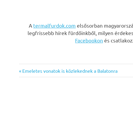
A
termalfurdok.com
elsősorban magyarország
legfrissebb hírek fürdőinkből, milyen érdeke
Facebookon
és csatlako
Previous
Bejegyzés
Emeletes vonatok is közlekednek a Balatonra
Post:
navigáció