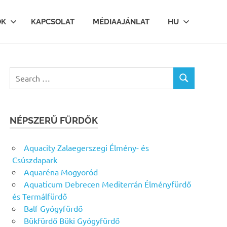
OK
KAPCSOLAT
MÉDIAAJÁNLAT
HU
Search
SEARCH
for:
NÉPSZERŰ FÜRDŐK
Aquacity Zalaegerszegi Élmény- és
Csúszdapark
Aquaréna Mogyoród
Aquaticum Debrecen Mediterrán Élményfürdő
és Termálfürdő
Balf Gyógyfürdő
Bükfürdő Büki Gyógyfürdő