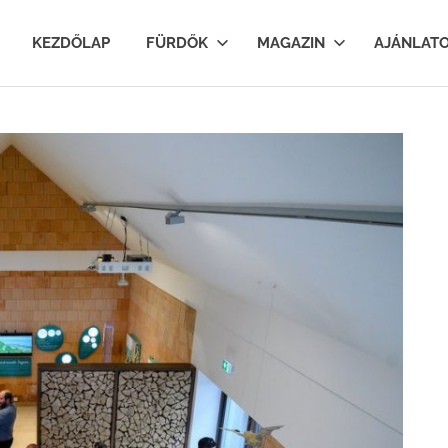
lfurdok.com
KEZDŐLAP
FÜRDŐK
MAGAZIN
AJÁNLAT