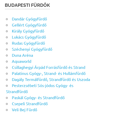
BUDAPESTI FÜRDŐK
Dandár Gyógyfürdő
Gellért Gyógyfürdő
Király Gyógyfürdő
Lukács Gyógyfürdő
Rudas Gyógyfürdő
Széchenyi Gyógyfürdő
Duna Aréna
Aquaworld
Csillaghegyi Árpád Forrásfürdő és Strand
Palatinus Gyógy-, Strand- és Hullámfürdő
Dagály Termálfürdő, Strandfürdő és Uszoda
Pesterzsébeti Sós-jódos Gyógy- és
Strandfürdő
Paskál Gyógy- és Strandfürdő
Csepeli Strandfürdő
Veli Bej Fürdő