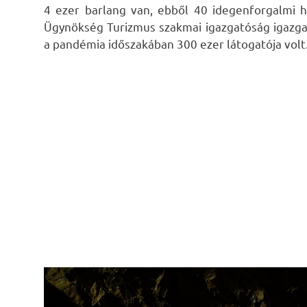
4 ezer barlang van, ebből 40 idegenforgalmi ha
Ügynökség Turizmus szakmai igazgatóság igazgat
a pandémia időszakában 300 ezer látogatója volt