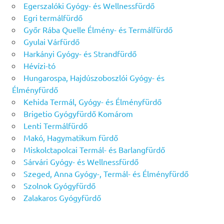
Egerszalóki Gyógy- és Wellnessfürdő
Egri termálfürdő
Győr Rába Quelle Élmény- és Termálfürdő
Gyulai Várfürdő
Harkányi Gyógy- és Strandfürdő
Hévízi-tó
Hungarospa, Hajdúszoboszlói Gyógy- és
Élményfürdő
Kehida Termál, Gyógy- és Élményfürdő
Brigetio Gyógyfürdő Komárom
Lenti Termálfürdő
Makó, Hagymatikum fürdő
Miskolctapolcai Termál- és Barlangfürdő
Sárvári Gyógy- és Wellnessfürdő
Szeged, Anna Gyógy-, Termál- és Élményfürdő
Szolnok Gyógyfürdő
Zalakaros Gyógyfürdő