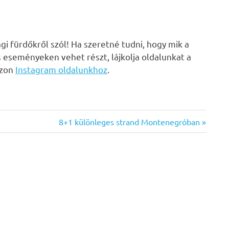
i fürdőkről szól! Ha szeretné tudni, hogy mik a
s eseményeken vehet részt, lájkolja oldalunkat a
zzon
Instagram oldalunkhoz
.
Next
8+1 különleges strand Montenegróban
Post: