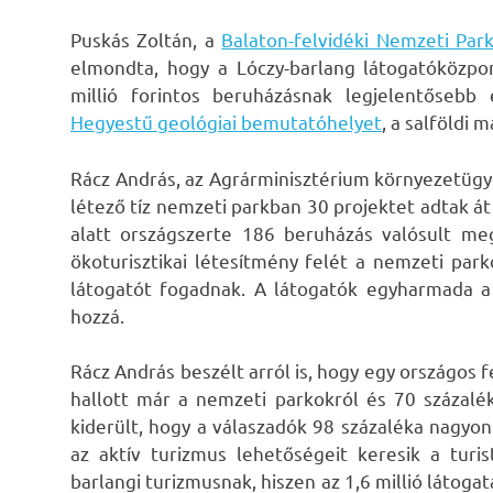
Puskás Zoltán, a
Balaton-felvidéki Nemzeti Par
elmondta, hogy a Lóczy-barlang látogatóközpo
millió forintos beruházásnak legjelentősebb
Hegyestű geológiai bemutatóhelyet
, a salföldi 
Rácz András, az Agrárminisztérium környezetügyé
létező tíz nemzeti parkban 30 projektet adtak át
alatt országszerte 186 beruházás valósult me
ökoturisztikai létesítmény felét a nemzeti par
látogatót fogadnak. A látogatók egyharmada a 
hozzá.
Rácz András beszélt arról is, hogy egy országos 
hallott már a nemzeti parkokról és 70 százalék
kiderült, hogy a válaszadók 98 százaléka nagyon
az aktív turizmus lehetőségeit keresik a turi
barlangi turizmusnak, hiszen az 1,6 millió látog