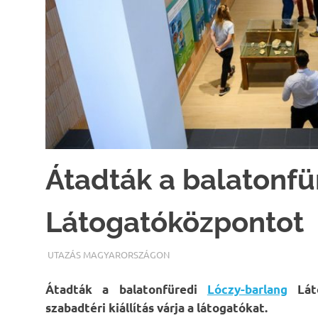
Átadták a balatonfü
Látogatóközpontot
TERMALFURDOK.COM
UTAZÁS MAGYARORSZÁGON
Átadták a balatonfüredi
Lóczy-barlang
Láto
szabadtéri kiállítás várja a látogatókat.