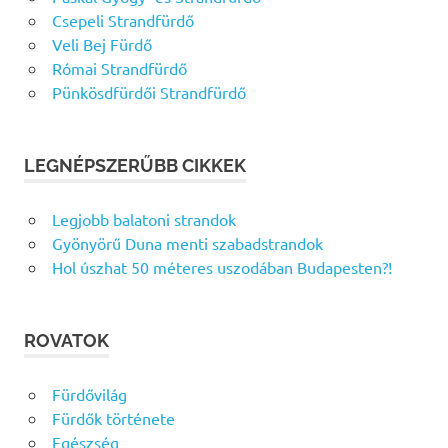
Csepeli Strandfürdő
Veli Bej Fürdő
Római Strandfürdő
Pünkösdfürdői Strandfürdő
LEGNÉPSZERŰBB CIKKEK
Legjobb balatoni strandok
Gyönyörű Duna menti szabadstrandok
Hol úszhat 50 méteres uszodában Budapesten?!
ROVATOK
Fürdővilág
Fürdők története
Egészség