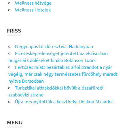
Wellness hétvége
Wellness Hotelek
FRISS
Négynapos fürdőfesztivál Harkányban
Fizetésképtelenséget jelentett az elsősorban
bulgáriai üdüléseket kínáló Robinson Tours
Fertőzés miatt bezárták az arlói strandot a nyár
végéig, már csak négy természetes fürdőhely maradt
nyitva Borsodban
Turisztikai attrakciókkal bővült a tiszafüredi
szabadvízi strand
Újra megnyitották a keszthelyi Helikon Strandot
MENÜ