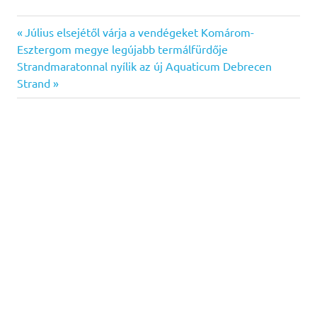
Previous
Bejegyzés
Július elsejétől várja a vendégeket Komárom-
Post:
Esztergom megye legújabb termálfürdője
navigáció
Next
Strandmaratonnal nyílik az új Aquaticum Debrecen
Post:
Strand