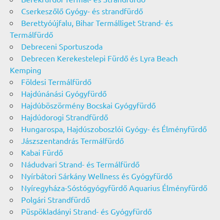
Cserkeszőlő Gyógy- és strandfürdő
Berettyóújfalu, Bihar Termálliget Strand- és
Termálfürdő
Debreceni Sportuszoda
Debrecen Kerekestelepi Fürdő és Lyra Beach
Kemping
Földesi Termálfürdő
Hajdúnánási Gyógyfürdő
Hajdúböszörmény Bocskai Gyógyfürdő
Hajdúdorogi Strandfürdő
Hungarospa, Hajdúszoboszlói Gyógy- és Élményfürdő
Jászszentandrás Termálfürdő
Kabai Fürdő
Nádudvari Strand- és Termálfürdő
Nyírbátori Sárkány Wellness és Gyógyfürdő
Nyíregyháza-Sóstógyógyfürdő Aquarius Élményfürdő
Polgári Strandfürdő
Püspökladányi Strand- és Gyógyfürdő