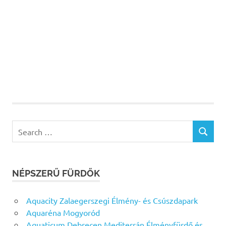
Search
SEARCH
for:
NÉPSZERŰ FÜRDŐK
Aquacity Zalaegerszegi Élmény- és Csúszdapark
Aquaréna Mogyoród
Aquaticum Debrecen Mediterrán Élményfürdő és