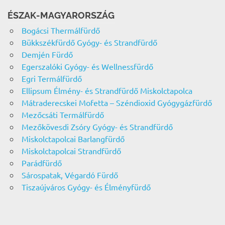
ÉSZAK-MAGYARORSZÁG
Bogácsi Thermálfürdő
Bükkszékfürdő Gyógy- és Strandfürdő
Demjén Fürdő
Egerszalóki Gyógy- és Wellnessfürdő
Egri Termálfürdő
Ellipsum Élmény- és Strandfürdő Miskolctapolca
Mátraderecskei Mofetta – Széndioxid Gyógygázfürdő
Mezőcsáti Termálfürdő
Mezőkövesdi Zsóry Gyógy- és Strandfürdő
Miskolctapolcai Barlangfürdő
Miskolctapolcai Strandfürdő
Parádfürdő
Sárospatak, Végardó Fürdő
Tiszaújváros Gyógy- és Élményfürdő