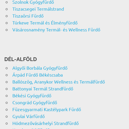
Szolnok Gyógyfürdő
Tiszacsegei Termálstrand
Tiszaörsi Fürdő
Túrkeve Termál és Élményfürdő
Vásárosnamény Termál- és Wellness Fürdő
DÉL-ALFÖLD
Algyői Borbála Gyógyfürdő
Árpád Fürdő Békéscsaba
Ballószög, Aranykor Wellness és Termálfürdő
Battonyai Termál Strandfürdő
Békési Gyógyfürdő
Csongrád Gyógyfürdő
Füzesgyarmati Kastélypark Fürdő
Gyulai Várfürdő
Hódmezővásárhelyi Strandfürdő