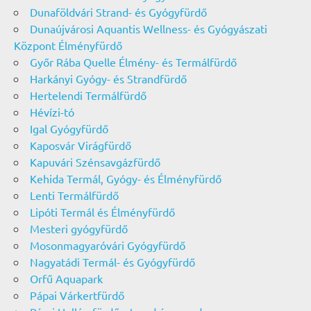
Dunaföldvári Strand- és Gyógyfürdő
Dunaújvárosi Aquantis Wellness- és Gyógyászati
Központ Élményfürdő
Győr Rába Quelle Élmény- és Termálfürdő
Harkányi Gyógy- és Strandfürdő
Hertelendi Termálfürdő
Hévízi-tó
Igal Gyógyfürdő
Kaposvár Virágfürdő
Kapuvári Szénsavgázfürdő
Kehida Termál, Gyógy- és Élményfürdő
Lenti Termálfürdő
Lipóti Termál és Élményfürdő
Mesteri gyógyfürdő
Mosonmagyaróvári Gyógyfürdő
Nagyatádi Termál- és Gyógyfürdő
Orfű Aquapark
Pápai Várkertfürdő