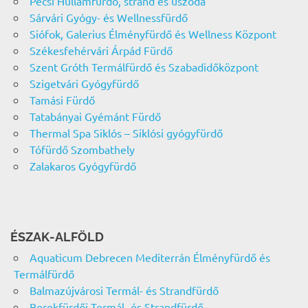
Pécsi Hullámfürdő, strand és uszoda
Sárvári Gyógy- és Wellnessfürdő
Siófok, Galerius Élményfürdő és Wellness Központ
Székesfehérvári Árpád Fürdő
Szent Gróth Termálfürdő és Szabadidőközpont
Szigetvári Gyógyfürdő
Tamási Fürdő
Tatabányai Gyémánt Fürdő
Thermal Spa Siklós – Siklósi gyógyfürdő
Tófürdő Szombathely
Zalakaros Gyógyfürdő
ÉSZAK-ALFÖLD
Aquaticum Debrecen Mediterrán Élményfürdő és
Termálfürdő
Balmazújvárosi Termál- és Strandfürdő
Berekfürdői Termál- és Strandfürdő