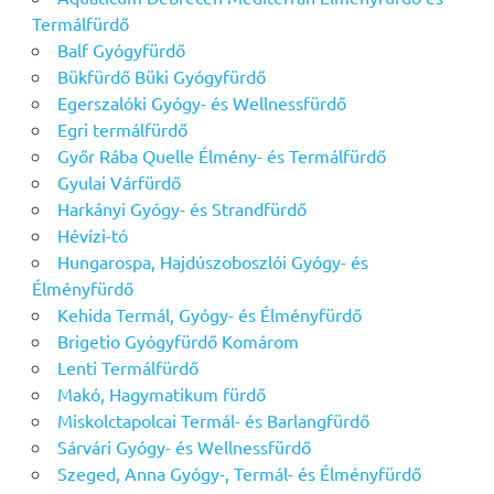
Termálfürdő
Balf Gyógyfürdő
Bükfürdő Büki Gyógyfürdő
Egerszalóki Gyógy- és Wellnessfürdő
Egri termálfürdő
Győr Rába Quelle Élmény- és Termálfürdő
Gyulai Várfürdő
Harkányi Gyógy- és Strandfürdő
Hévízi-tó
Hungarospa, Hajdúszoboszlói Gyógy- és
Élményfürdő
Kehida Termál, Gyógy- és Élményfürdő
Brigetio Gyógyfürdő Komárom
Lenti Termálfürdő
Makó, Hagymatikum fürdő
Miskolctapolcai Termál- és Barlangfürdő
Sárvári Gyógy- és Wellnessfürdő
Szeged, Anna Gyógy-, Termál- és Élményfürdő