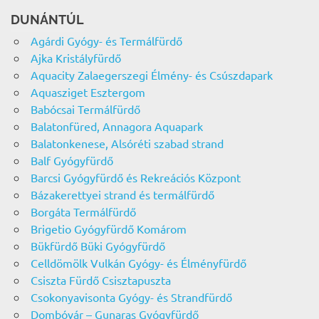
DUNÁNTÚL
Agárdi Gyógy- és Termálfürdő
Ajka Kristályfürdő
Aquacity Zalaegerszegi Élmény- és Csúszdapark
Aquasziget Esztergom
Babócsai Termálfürdő
Balatonfüred, Annagora Aquapark
Balatonkenese, Alsóréti szabad strand
Balf Gyógyfürdő
Barcsi Gyógyfürdő és Rekreációs Központ
Bázakerettyei strand és termálfürdő
Borgáta Termálfürdő
Brigetio Gyógyfürdő Komárom
Bükfürdő Büki Gyógyfürdő
Celldömölk Vulkán Gyógy- és Élményfürdő
Csiszta Fürdő Csisztapuszta
Csokonyavisonta Gyógy- és Strandfürdő
Dombóvár – Gunaras Gyógyfürdő