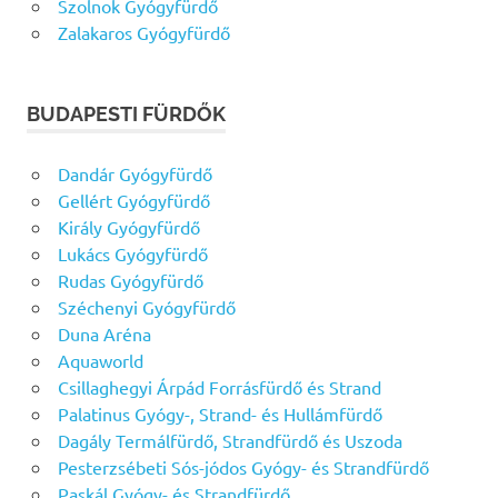
Szolnok Gyógyfürdő
Zalakaros Gyógyfürdő
BUDAPESTI FÜRDŐK
Dandár Gyógyfürdő
Gellért Gyógyfürdő
Király Gyógyfürdő
Lukács Gyógyfürdő
Rudas Gyógyfürdő
Széchenyi Gyógyfürdő
Duna Aréna
Aquaworld
Csillaghegyi Árpád Forrásfürdő és Strand
Palatinus Gyógy-, Strand- és Hullámfürdő
Dagály Termálfürdő, Strandfürdő és Uszoda
Pesterzsébeti Sós-jódos Gyógy- és Strandfürdő
Paskál Gyógy- és Strandfürdő