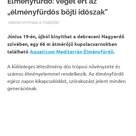
Élményfürdő: véget ért az
„élményfürdős böjti időszak”
TERMALFURDOK.COM
MIKOR NYITNAK A FÜRDŐK?
Június 19-én, újból kinyithat a debreceni Nagyerdő
szívében, egy 66 m átmérőjű kupolacsarnokban
található
Aquaticum Mediterrán Élményfürdő
.
A különleges létesítmény dús trópusi növényzete és
számos élményelemmel rendelkezik. Az élményfürdő
egész napos kikapcsolódást, szórakozást jelent minden
generációnak.