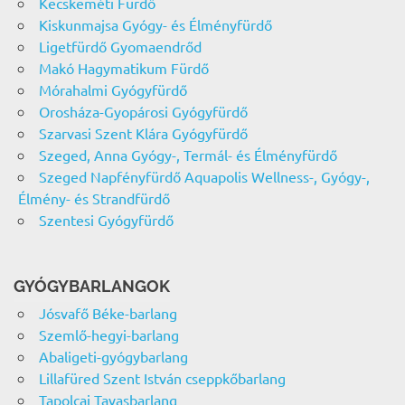
Kecskeméti Fürdő
Kiskunmajsa Gyógy- és Élményfürdő
Ligetfürdő Gyomaendrőd
Makó Hagymatikum Fürdő
Mórahalmi Gyógyfürdő
Orosháza-Gyopárosi Gyógyfürdő
Szarvasi Szent Klára Gyógyfürdő
Szeged, Anna Gyógy-, Termál- és Élményfürdő
Szeged Napfényfürdő Aquapolis Wellness-, Gyógy-,
Élmény- és Strandfürdő
Szentesi Gyógyfürdő
GYÓGYBARLANGOK
Jósvafő Béke-barlang
Szemlő-hegyi-barlang
Abaligeti-gyógybarlang
Lillafüred Szent István cseppkőbarlang
Tapolcai Tavasbarlang