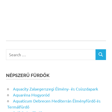
Search
SEARCH
for:
NÉPSZERŰ FÜRDŐK
Aquacity Zalaegerszegi Élmény- és Csúszdapark
Aquaréna Mogyoród
Aquaticum Debrecen Mediterrán Élményfürdő és
Termálfürdő