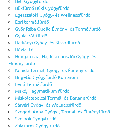
Balf Gyógyfürdő
Bükfürdő Büki Gyógyfürdő
Egerszalóki Gyógy- és Wellnessfürdő
Egri termálfürdő
Győr Rába Quelle Élmény- és Termálfürdő
Gyulai Várfürdő
Harkányi Gyógy- és Strandfürdő
Hévízi-tó
Hungarospa, Hajdúszoboszlói Gyógy- és
Élményfürdő
Kehida Termál, Gyógy- és Élményfürdő
Brigetio Gyógyfürdő Komárom
Lenti Termálfürdő
Makó, Hagymatikum fürdő
Miskolctapolcai Termál- és Barlangfürdő
Sárvári Gyógy- és Wellnessfürdő
Szeged, Anna Gyógy-, Termál- és Élményfürdő
Szolnok Gyógyfürdő
Zalakaros Gyógyfürdő