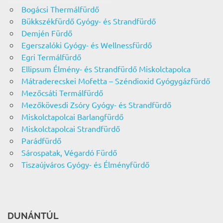
Bogácsi Thermálfürdő
Bükkszékfürdő Gyógy- és Strandfürdő
Demjén Fürdő
Egerszalóki Gyógy- és Wellnessfürdő
Egri Termálfürdő
Ellipsum Élmény- és Strandfürdő Miskolctapolca
Mátraderecskei Mofetta – Széndioxid Gyógygázfürdő
Mezőcsáti Termálfürdő
Mezőkövesdi Zsóry Gyógy- és Strandfürdő
Miskolctapolcai Barlangfürdő
Miskolctapolcai Strandfürdő
Parádfürdő
Sárospatak, Végardó Fürdő
Tiszaújváros Gyógy- és Élményfürdő
DUNÁNTÚL