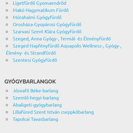
Ligetfürdő Gyomaendrőd
Makó Hagymatikum Fürdő
Mórahalmi Gyógyfürdő
Orosháza-Gyopárosi Gyógyfürdő
Szarvasi Szent Klára Gyógyfürdő
Szeged, Anna Gyógy-, Termál- és Élményfürdő
Szeged Napfényfürdő Aquapolis Wellness-, Gyógy-,
Élmény- és Strandfürdő
Szentesi Gyógyfürdő
GYÓGYBARLANGOK
Jósvafő Béke-barlang
Szemlő-hegyi-barlang
Abaligeti-gyógybarlang
Lillafüred Szent István cseppkőbarlang
Tapolcai Tavasbarlang