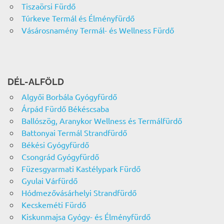
Tiszaörsi Fürdő
Túrkeve Termál és Élményfürdő
Vásárosnamény Termál- és Wellness Fürdő
DÉL-ALFÖLD
Algyői Borbála Gyógyfürdő
Árpád Fürdő Békéscsaba
Ballószög, Aranykor Wellness és Termálfürdő
Battonyai Termál Strandfürdő
Békési Gyógyfürdő
Csongrád Gyógyfürdő
Füzesgyarmati Kastélypark Fürdő
Gyulai Várfürdő
Hódmezővásárhelyi Strandfürdő
Kecskeméti Fürdő
Kiskunmajsa Gyógy- és Élményfürdő