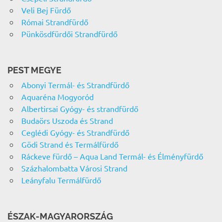
Veli Bej Fürdő
Római Strandfürdő
Pünkösdfürdői Strandfürdő
PEST MEGYE
Abonyi Termál- és Strandfürdő
Aquaréna Mogyoród
Albertirsai Gyógy- és strandfürdő
Budaörs Uszoda és Strand
Ceglédi Gyógy- és Strandfürdő
Gödi Strand és Termálfürdő
Ráckeve fürdő – Aqua Land Termál- és Élményfürdő
Százhalombatta Városi Strand
Leányfalu Termálfürdő
ÉSZAK-MAGYARORSZÁG