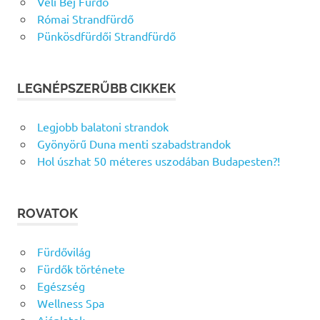
Veli Bej Fürdő
Római Strandfürdő
Pünkösdfürdői Strandfürdő
LEGNÉPSZERŰBB CIKKEK
Legjobb balatoni strandok
Gyönyörű Duna menti szabadstrandok
Hol úszhat 50 méteres uszodában Budapesten?!
ROVATOK
Fürdővilág
Fürdők története
Egészség
Wellness Spa
Ajánlatok