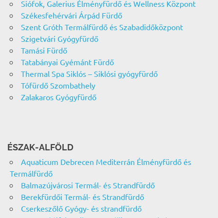
Siófok, Galerius Élményfürdő és Wellness Központ
Székesfehérvári Árpád Fürdő
Szent Gróth Termálfürdő és Szabadidőközpont
Szigetvári Gyógyfürdő
Tamási Fürdő
Tatabányai Gyémánt Fürdő
Thermal Spa Siklós – Siklósi gyógyfürdő
Tófürdő Szombathely
Zalakaros Gyógyfürdő
ÉSZAK-ALFÖLD
Aquaticum Debrecen Mediterrán Élményfürdő és
Termálfürdő
Balmazújvárosi Termál- és Strandfürdő
Berekfürdői Termál- és Strandfürdő
Cserkeszőlő Gyógy- és strandfürdő