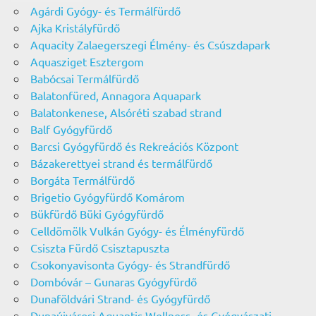
Agárdi Gyógy- és Termálfürdő
Ajka Kristályfürdő
Aquacity Zalaegerszegi Élmény- és Csúszdapark
Aquasziget Esztergom
Babócsai Termálfürdő
Balatonfüred, Annagora Aquapark
Balatonkenese, Alsóréti szabad strand
Balf Gyógyfürdő
Barcsi Gyógyfürdő és Rekreációs Központ
Bázakerettyei strand és termálfürdő
Borgáta Termálfürdő
Brigetio Gyógyfürdő Komárom
Bükfürdő Büki Gyógyfürdő
Celldömölk Vulkán Gyógy- és Élményfürdő
Csiszta Fürdő Csisztapuszta
Csokonyavisonta Gyógy- és Strandfürdő
Dombóvár – Gunaras Gyógyfürdő
Dunaföldvári Strand- és Gyógyfürdő
Dunaújvárosi Aquantis Wellness- és Gyógyászati