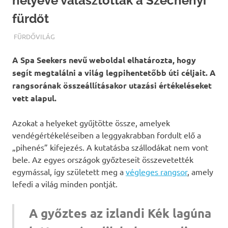
helyévé választották a Széchenyi
fürdőt
TERMALFURDOK.COM
FÜRDŐVILÁG
A Spa Seekers nevű weboldal elhatározta, hogy
segít megtalálni a világ legpihentetőbb úti céljait. A
rangsorának összeállításakor utazási értékeléseket
vett alapul.
Azokat a helyeket gyűjtötte össze, amelyek
vendégértékeléseiben a leggyakrabban fordult elő a
„pihenés” kifejezés. A kutatásba szállodákat nem vont
bele. Az egyes országok győzteseit összevetették
egymással, így született meg a
végleges rangsor
, amely
lefedi a világ minden pontját.
A győztes az izlandi Kék lagúna