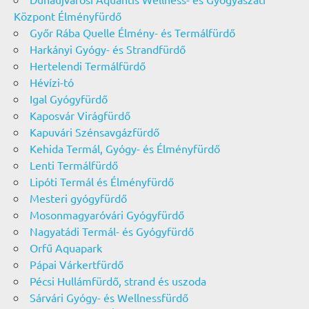
Központ Élményfürdő
Győr Rába Quelle Élmény- és Termálfürdő
Harkányi Gyógy- és Strandfürdő
Hertelendi Termálfürdő
Hévízi-tó
Igal Gyógyfürdő
Kaposvár Virágfürdő
Kapuvári Szénsavgázfürdő
Kehida Termál, Gyógy- és Élményfürdő
Lenti Termálfürdő
Lipóti Termál és Élményfürdő
Mesteri gyógyfürdő
Mosonmagyaróvári Gyógyfürdő
Nagyatádi Termál- és Gyógyfürdő
Orfű Aquapark
Pápai Várkertfürdő
Pécsi Hullámfürdő, strand és uszoda
Sárvári Gyógy- és Wellnessfürdő