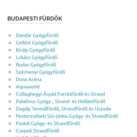
BUDAPESTI FÜRDŐK
Dandár Gyógyfürdő
Gellért Gyógyfürdő
Király Gyógyfürdő
Lukács Gyógyfürdő
Rudas Gyógyfürdő
Széchenyi Gyógyfürdő
Duna Aréna
Aquaworld
Csillaghegyi Árpád Forrásfürdő és Strand
Palatinus Gyógy-, Strand- és Hullámfürdő
Dagály Termálfürdő, Strandfürdő és Uszoda
Pesterzsébeti Sós-jódos Gyógy- és Strandfürdő
Paskál Gyógy- és Strandfürdő
Csepeli Strandfürdő