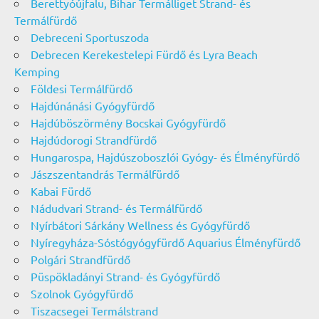
Berettyóújfalu, Bihar Termálliget Strand- és
Termálfürdő
Debreceni Sportuszoda
Debrecen Kerekestelepi Fürdő és Lyra Beach
Kemping
Földesi Termálfürdő
Hajdúnánási Gyógyfürdő
Hajdúböszörmény Bocskai Gyógyfürdő
Hajdúdorogi Strandfürdő
Hungarospa, Hajdúszoboszlói Gyógy- és Élményfürdő
Jászszentandrás Termálfürdő
Kabai Fürdő
Nádudvari Strand- és Termálfürdő
Nyírbátori Sárkány Wellness és Gyógyfürdő
Nyíregyháza-Sóstógyógyfürdő Aquarius Élményfürdő
Polgári Strandfürdő
Püspökladányi Strand- és Gyógyfürdő
Szolnok Gyógyfürdő
Tiszacsegei Termálstrand