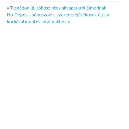
Previous
Bejegyzés
Tasnádon új, többszintes akvaparkról álmodnak
Next
Post:
No-Deposit bónuszok: a szerencsejátékosok útja a
navigáció
Post:
kockázatmentes jutalmakhoz