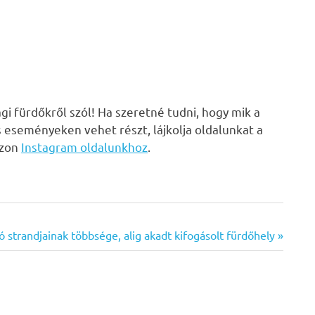
i fürdőkről szól! Ha szeretné tudni, hogy mik a
s eseményeken vehet részt, lájkolja oldalunkat a
zzon
Instagram oldalunkhoz
.
tó strandjainak többsége, alig akadt kifogásolt fürdőhely