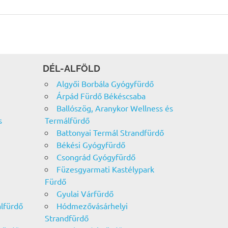
DÉL-ALFÖLD
Algyői Borbála Gyógyfürdő
Árpád Fürdő Békéscsaba
Ballószög, Aranykor Wellness és
s
Termálfürdő
Battonyai Termál Strandfürdő
Békési Gyógyfürdő
Csongrád Gyógyfürdő
Füzesgyarmati Kastélypark
Fürdő
Gyulai Várfürdő
álfürdő
Hódmezővásárhelyi
Strandfürdő