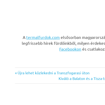
A
termalfurdok.com
elsősorban magyarország
legfrissebb hírek fürdőinkből, milyen érdeke
Facebookon
és csatlako
Previous
Bejegyzés
Újra lehet közlekedni a Transzfogarasi úton
Post:
Next
Kiváló a Balaton és a Tisza-
navigáció
Post: