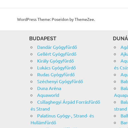
WordPress Theme: Poseidon by ThemeZee.
BUDAPEST
DUNÁ
Dandár Gyógyfürdő
Agá
Gellért Gyógyfürdő
Ajk
Király Gyógyfürdő
Aqu
Lukács Gyógyfürdő
és Csú
Rudas Gyógyfürdő
Aqu
Széchenyi Gyógyfürdő
Bab
Duna Aréna
Bal
Aquaworld
Aquap
Csillaghegyi Árpád Forrásfürdő
Bal
és Strand
strand
Palatinus Gyógy-, Strand- és
Bal
Hullámfürdő
Bar