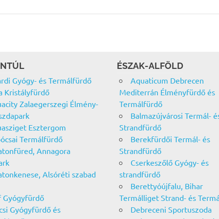
NTÚL
ÉSZAK-ALFÖLD
rdi Gyógy- és Termálfürdő
Aquaticum Debrecen
a Kristályfürdő
Mediterrán Élményfürdő és
acity Zalaegerszegi Élmény-
Termálfürdő
szdapark
Balmazújvárosi Termál- é
asziget Esztergom
Strandfürdő
ócsai Termálfürdő
Berekfürdői Termál- és
atonfüred, Annagora
Strandfürdő
ark
Cserkeszőlő Gyógy- és
atonkenese, Alsóréti szabad
strandfürdő
Berettyóújfalu, Bihar
f Gyógyfürdő
Termálliget Strand- és Term
csi Gyógyfürdő és
Debreceni Sportuszoda