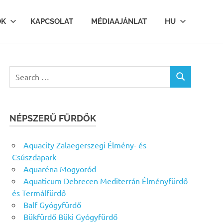
OK
KAPCSOLAT
MÉDIAAJÁNLAT
HU
Search
SEARCH
for:
NÉPSZERŰ FÜRDŐK
Aquacity Zalaegerszegi Élmény- és
Csúszdapark
Aquaréna Mogyoród
Aquaticum Debrecen Mediterrán Élményfürdő
és Termálfürdő
Balf Gyógyfürdő
Bükfürdő Büki Gyógyfürdő