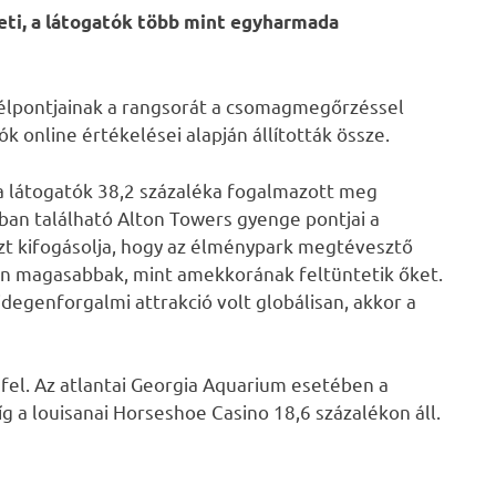
zeti, a látogatók több mint egyharmada
i célpontjainak a rangsorát a csomagmegőrzéssel
ók online értékelései alapján állították össze.
 a látogatók 38,2 százaléka fogalmazott meg
ban található Alton Towers gyenge pontjai a
 azt kifogásolja, hogy az élménypark megtévesztő
n magasabbak, mint amekkorának feltüntetik őket.
idegenforgalmi attrakció volt globálisan, akkor a
fel. Az atlantai Georgia Aquarium esetében a
 a louisanai Horseshoe Casino 18,6 százalékon áll.