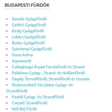
BUDAPESTI FÜRDŐK
Dandár Gyógyfürdő
Gellért Gyógyfürdő
Király Gyógyfürdő
Lukács Gyógyfürdő
Rudas Gyógyfürdő
Széchenyi Gyógyfürdő
Duna Aréna
Aquaworld
Csillaghegyi Árpád Forrásfürdő és Strand
Palatinus Gyógy-, Strand- és Hullámfürdő
Dagály Termálfürdő, Strandfürdő és Uszoda
Pesterzsébeti Sós-jódos Gyógy- és
Strandfürdő
Paskál Gyógy- és Strandfürdő
Csepeli Strandfürdő
Veli Bej Fürdő