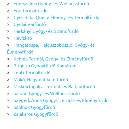
Egerszalóki Gyógy- és Wellnessfürdő
Egri termálfürdő
Győr Rába Quelle Élmény- és Termálfürdő
Gyulai Várfürdő
Harkányi Gyógy- és Strandfürdő
Hévízi-tó
Hungarospa, Hajdúszoboszlói Gyógy- és
Élményfürdő
Kehida Termál, Gyógy- és Élményfürdő
Brigetio Gyógyfürdő Komárom
Lenti Termálfürdő
Makó, Hagymatikum fürdő
Miskolctapolcai Termál- és Barlangfürdő
Sárvári Gyógy- és Wellnessfürdő
Szeged, Anna Gyógy-, Termál- és Élményfürdő
Szolnok Gyógyfürdő
Zalakaros Gyógyfürdő