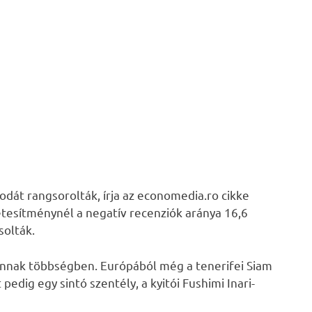
dát rangsorolták, írja az economedia.ro cikke
létesítménynél a negatív recenziók aránya 16,6
solták.
annak többségben. Európából még a tenerifei Siam
pedig egy sintó szentély, a kyitói Fushimi Inari-