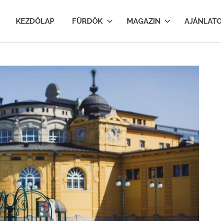
lfurdok.com
KEZDŐLAP
FÜRDŐK
MAGAZIN
AJÁNLAT