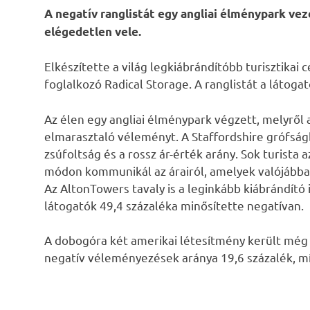
A negatív ranglistát egy angliai élménypark ve
elégedetlen vele.
Elkészítette a világ legkiábrándítóbb turisztika
foglalkozó Radical Storage. A ranglistát a látogat
Az élen egy angliai élménypark végzett, melyről
elmarasztaló véleményt. A Staffordshire grófság
zsúfoltság és a rossz ár-érték arány. Sok turista
módon kommunikál az árairól, amelyek valójábba
Az AltonTowers tavaly is a leginkább kiábrándító 
látogatók 49,4 százaléka minősítette negatívan.
A dobogóra két amerikai létesítmény került még 
negatív véleményezések aránya 19,6 százalék, míg