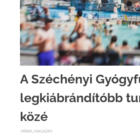
A Széchényi Gyógyfü
legkiábrándítóbb tur
közé
TERMALFURDOK.COM
HÍREK
,
MAGAZIN