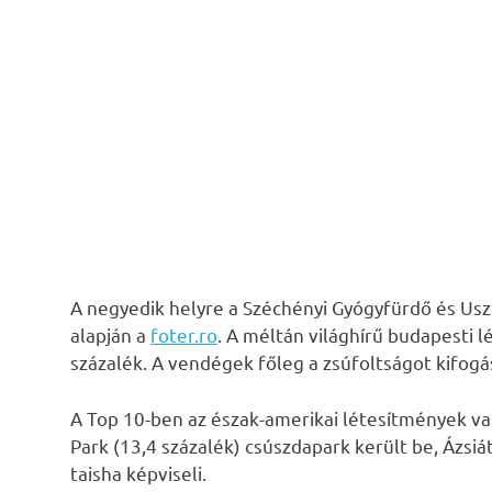
A negyedik helyre a Széchényi Gyógyfürdő és Uszo
alapján a
foter.ro
. A méltán világhírű budapesti 
százalék. A vendégek főleg a zsúfoltságot kifogá
A Top 10-ben az észak-amerikai létesítmények v
Park (13,4 százalék) csúszdapark került be, Ázsiát 
taisha képviseli.