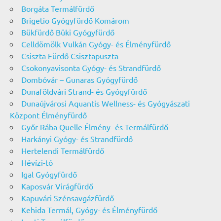
Borgáta Termálfürdő
Brigetio Gyógyfürdő Komárom
Bükfürdő Büki Gyógyfürdő
Celldömölk Vulkán Gyógy- és Élményfürdő
Csiszta Fürdő Csisztapuszta
Csokonyavisonta Gyógy- és Strandfürdő
Dombóvár – Gunaras Gyógyfürdő
Dunaföldvári Strand- és Gyógyfürdő
Dunaújvárosi Aquantis Wellness- és Gyógyászati
Központ Élményfürdő
Győr Rába Quelle Élmény- és Termálfürdő
Harkányi Gyógy- és Strandfürdő
Hertelendi Termálfürdő
Hévízi-tó
Igal Gyógyfürdő
Kaposvár Virágfürdő
Kapuvári Szénsavgázfürdő
Kehida Termál, Gyógy- és Élményfürdő