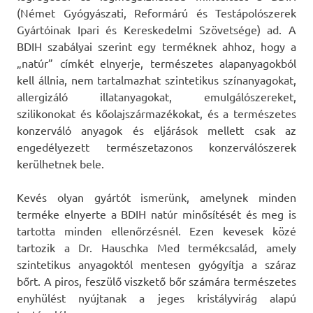
(Német Gyógyászati, Reformárú és Testápolószerek
Gyártóinak Ipari és Kereskedelmi Szövetsége) ad. A
BDIH szabályai szerint egy terméknek ahhoz, hogy a
„natúr” címkét elnyerje, természetes alapanyagokból
kell állnia, nem tartalmazhat szintetikus színanyagokat,
allergizáló illatanyagokat, emulgálószereket,
szilikonokat és kőolajszármazékokat, és a természetes
konzerváló anyagok és eljárások mellett csak az
engedélyezett természetazonos konzerválószerek
kerülhetnek bele.
Kevés olyan gyártót ismerünk, amelynek minden
terméke elnyerte a BDIH natúr minősítését és meg is
tartotta minden ellenőrzésnél. Ezen kevesek közé
tartozik a Dr. Hauschka Med termékcsalád, amely
szintetikus anyagoktól mentesen gyógyítja a száraz
bőrt. A piros, feszülő viszkető bőr számára természetes
enyhülést nyújtanak a jeges kristályvirág alapú