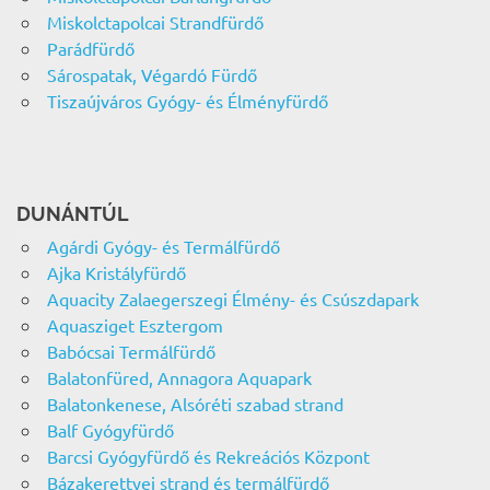
Miskolctapolcai Strandfürdő
Parádfürdő
Sárospatak, Végardó Fürdő
Tiszaújváros Gyógy- és Élményfürdő
DUNÁNTÚL
Agárdi Gyógy- és Termálfürdő
Ajka Kristályfürdő
Aquacity Zalaegerszegi Élmény- és Csúszdapark
Aquasziget Esztergom
Babócsai Termálfürdő
Balatonfüred, Annagora Aquapark
Balatonkenese, Alsóréti szabad strand
Balf Gyógyfürdő
Barcsi Gyógyfürdő és Rekreációs Központ
Bázakerettyei strand és termálfürdő