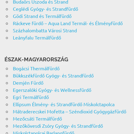
Budaörs Uszoda és Strand
Ceglédi Gyógy- és Strandfürdő
Gödi Strand és Termálfürdő
Ráckeve fürdő – Aqua Land Termál- és Élményfürdő
Százhalombatta Városi Strand
Leányfalu Termálfürdő
ÉSZAK-MAGYARORSZÁG
Bogácsi Thermálfürdő
Bükkszékfürdő Gyógy- és Strandfürdő
Demjén Fürdő
Egerszalóki Gyógy- és Wellnessfürdő
Egri Termálfürdő
Ellipsum Élmény- és Strandfürdő Miskolctapolca
Mátraderecskei Mofetta – Széndioxid Gyógygázfürdő
Mezőcsáti Termálfürdő
Mezőkövesdi Zsóry Gyógy- és Strandfürdő
Miskolctapolcai Barlangfürdő