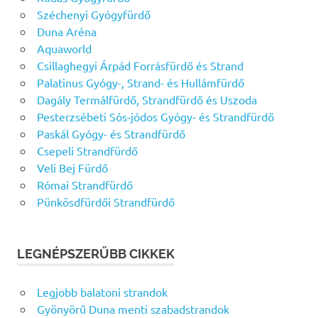
Széchenyi Gyógyfürdő
Duna Aréna
Aquaworld
Csillaghegyi Árpád Forrásfürdő és Strand
Palatinus Gyógy-, Strand- és Hullámfürdő
Dagály Termálfürdő, Strandfürdő és Uszoda
Pesterzsébeti Sós-jódos Gyógy- és Strandfürdő
Paskál Gyógy- és Strandfürdő
Csepeli Strandfürdő
Veli Bej Fürdő
Római Strandfürdő
Pünkösdfürdői Strandfürdő
LEGNÉPSZERŰBB CIKKEK
Legjobb balatoni strandok
Gyönyörű Duna menti szabadstrandok