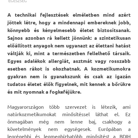
TERMALFURDOK.COM
EGÉSZSÉG
A technikai fejlesztések elméletben mind azért
jöttek létre, hogy a mindennapi embereknek jobb,
könnyebb és kényelmesebb életet biztosítsanak.
Sajnos azonban rá kellett jönnünk: a szintetikusan
előállított anyagok nem ugyanazt az élettani hatást
váltják ki, mint a természetben fellelhető társaik.
Egyes adalékok allergiát, asztmát vagy rosszabb
esetben rákot is okozhatnak. A kozmetikumokra
gyakran nem is gyanakszunk és csak az igazán
tudatos életet élők figyelnek, mit kennek a bőrükre
és mit nyomnak a fogkeféjükre.
Magyarországon több szervezet is létezik, ami
natúrkozmetikumokat minősítéssel láthat el. Ez
önmagában még nem lenne baj, csakhogy a
követelmények nem egységesek. Európában a
legrégebbi és legmegbízhatóbb minősítést a BDIH