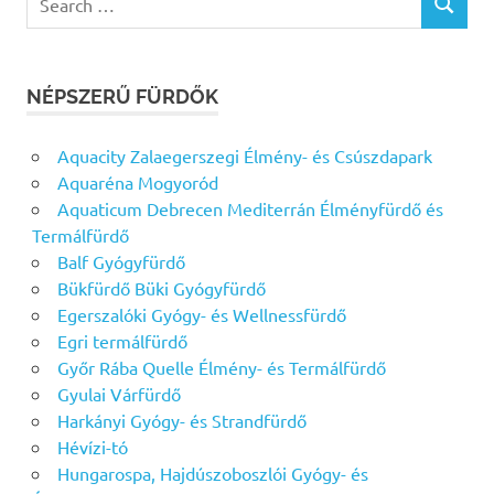
SEARCH
for:
NÉPSZERŰ FÜRDŐK
Aquacity Zalaegerszegi Élmény- és Csúszdapark
Aquaréna Mogyoród
Aquaticum Debrecen Mediterrán Élményfürdő és
Termálfürdő
Balf Gyógyfürdő
Bükfürdő Büki Gyógyfürdő
Egerszalóki Gyógy- és Wellnessfürdő
Egri termálfürdő
Győr Rába Quelle Élmény- és Termálfürdő
Gyulai Várfürdő
Harkányi Gyógy- és Strandfürdő
Hévízi-tó
Hungarospa, Hajdúszoboszlói Gyógy- és