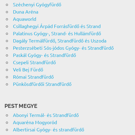
Széchenyi Gyógyfürdő
Duna Aréna
Aquaworld
Csillaghegyi Árpád Forrásfürdő és Strand
Palatinus Gyógy-, Strand- és Hullámfürdő
Dagály Termálfürdő, Strandfürdő és Uszoda
Pesterzsébeti Sós-jódos Gyógy- és Strandfürdő
Paskál Gyógy- és Strandfürdő
Csepeli Strandfürdő
Veli Bej Fürdő
Római Strandfürdő
Pünkösdfürdői Strandfürdő
PEST MEGYE
Abonyi Termál- és Strandfürdő
Aquaréna Mogyoród
Albertirsai Gyógy- és strandfürdő