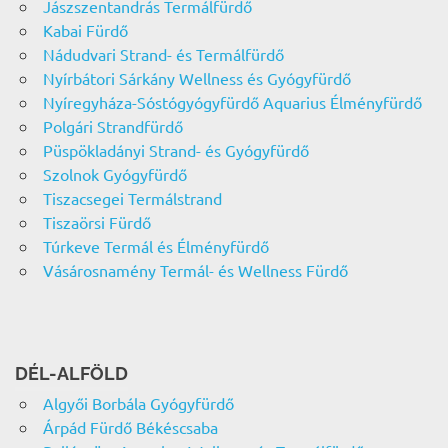
Jászszentandrás Termálfürdő
Kabai Fürdő
Nádudvari Strand- és Termálfürdő
Nyírbátori Sárkány Wellness és Gyógyfürdő
Nyíregyháza-Sóstógyógyfürdő Aquarius Élményfürdő
Polgári Strandfürdő
Püspökladányi Strand- és Gyógyfürdő
Szolnok Gyógyfürdő
Tiszacsegei Termálstrand
Tiszaörsi Fürdő
Túrkeve Termál és Élményfürdő
Vásárosnamény Termál- és Wellness Fürdő
DÉL-ALFÖLD
Algyői Borbála Gyógyfürdő
Árpád Fürdő Békéscsaba