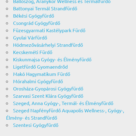
Ballószög, Aranykor Wellness és Termálfürdő
Battonyai Termál Strandfürdő
Békési Gyógyfürdő
Csongrád Gyógyfürdő
Füzesgyarmati Kastélypark Fürdő
Gyulai Várfürdő
Hódmezővásárhelyi Strandfürdő
Kecskeméti Fürdő
Kiskunmajsa Gyógy- és Élményfürdő
Ligetfürdő Gyomaendrőd
Makó Hagymatikum Fürdő
Mórahalmi Gyógyfürdő
Orosháza-Gyopárosi Gyógyfürdő
Szarvasi Szent Klára Gyógyfürdő
Szeged, Anna Gyógy-, Termál- és Élményfürdő
Szeged Napfényfürdő Aquapolis Wellness-, Gyógy-,
Élmény- és Strandfürdő
Szentesi Gyógyfürdő