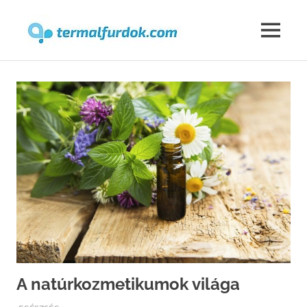
Termalfur
MENU
Skip
to
content
A natúrkozmetikumok világa