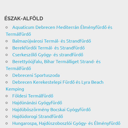
ÉSZAK-ALFÖLD
Aquaticum Debrecen Mediterrán Élményfürdő és
Termálfürdő
Balmazújvárosi Termál- és Strandfürdő
Berekfürdői Termál- és Strandfürdő
Cserkeszőlő Gyógy- és strandfürdő
Berettyóújfalu, Bihar Termálliget Strand- és
Termálfürdő
Debreceni Sportuszoda
Debrecen Kerekestelepi Fürdő és Lyra Beach
Kemping
Földesi Termálfürdő
Hajdúnánási Gyógyfürdő
Hajdúböszörmény Bocskai Gyógyfürdő
Hajdúdorogi Strandfürdő
Hungarospa, Hajdúszoboszlói Gyógy- és Élményfürdő