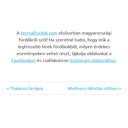
A
termalfurdok.com
elsősorban magyarországi
fürdőkről szól! Ha szeretné tudni, hogy mik a
legfrissebb hírek fürdőinkből, milyen érdekes
eseményeken vehet részt, lájkolja oldalunkat a
Facebookon
és csatlakozzon
Instagram oldalunkhoz
.
Previous
Next
Bejegyzés
Thalasso terápia
Wellness-délután otthon
Post:
Post:
navigáció