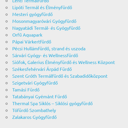
Lenti Termálfürdő
Lipóti Termál és Élményfürdő
Mesteri gyógyfürdő
Mosonmagyaróvári Gyógyfürdő
Nagyatádi Termál- és Gyógyfürdő
Orfű Aquapark
Pápai Várkertfürdő
Pécsi Hullámfürdő, strand és uszoda
Sárvári Gyógy- és Wellnessfürdő
Siófok, Galerius Élményfürdő és Wellness Központ
Székesfehérvári Árpád Fürdő
Szent Gróth Termálfürdő és Szabadidőközpont
Szigetvári Gyógyfürdő
Tamási Fürdő
Tatabányai Gyémánt Fürdő
Thermal Spa Siklós – Siklósi gyógyfürdő
Tófürdő Szombathely
Zalakaros Gyógyfürdő