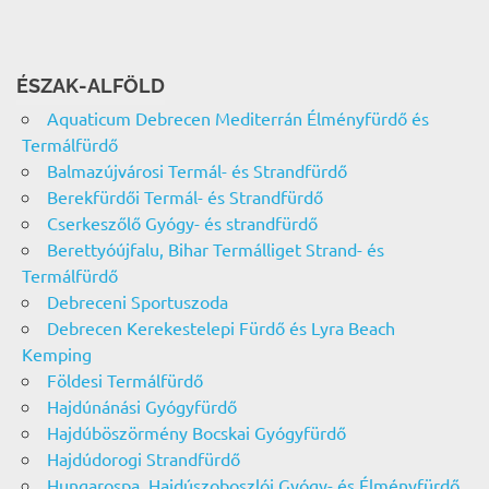
ÉSZAK-ALFÖLD
Aquaticum Debrecen Mediterrán Élményfürdő és
Termálfürdő
Balmazújvárosi Termál- és Strandfürdő
Berekfürdői Termál- és Strandfürdő
Cserkeszőlő Gyógy- és strandfürdő
Berettyóújfalu, Bihar Termálliget Strand- és
Termálfürdő
Debreceni Sportuszoda
Debrecen Kerekestelepi Fürdő és Lyra Beach
Kemping
Földesi Termálfürdő
Hajdúnánási Gyógyfürdő
Hajdúböszörmény Bocskai Gyógyfürdő
Hajdúdorogi Strandfürdő
Hungarospa, Hajdúszoboszlói Gyógy- és Élményfürdő