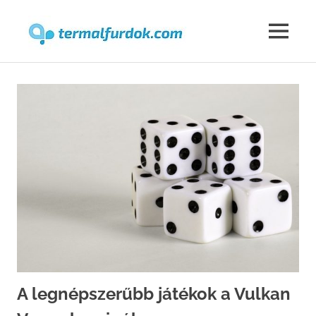
Termalfur
MENU
Skip
to
content
A legnépszerűbb játékok a Vulkan