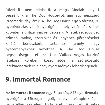
Mivel itt nem elérhető, a Mega Moolah helyett
beszéljünk a The Dog House-ról, ami egy népszerű
Pragmatic Play játék. A The Dog House egy 5 tárcsás, 20
nyerővonalas videó nyerőgép, amely vidám és színes
kutyatémájú dizájnnal rendelkezik. A játék ragadós vad
szimbólumokat, szorzókat és ingyenes pörgetéseket
kínáló bónuszkört tartalmaz, amely nagy
nyereményekhez vezethet. A The Dog House
népszerűségre tett szert a Vulkan Vegas kaszinó
játékosai körében, köszönhetően a szórakoztató
játékmenetnek és a nagy nyeremények lehetőségének.
9. Immortal Romance
Az
Immortal Romance
egy 5 tárcsás, 243 nyerővonalas
nyerőgép a Microgamingtől, amely a vámpírok és a
halhatatlan szerelem történetét meséli el. A játék