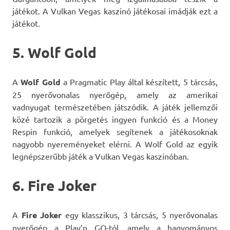
játékot. A Vulkan Vegas kaszinó játékosai imádják ezt a
játékot.
5. Wolf Gold
A
Wolf Gold
a Pragmatic Play által készített, 5 tárcsás,
25 nyerővonalas nyerőgép, amely az amerikai
vadnyugat természetében játszódik. A játék jellemzői
közé tartozik a pörgetés ingyen funkció és a Money
Respin funkció, amelyek segítenek a játékosoknak
nagyobb nyereményeket elérni. A Wolf Gold az egyik
legnépszerűbb játék a Vulkan Vegas kaszinóban.
6. Fire Joker
A
Fire Joker
egy klasszikus, 3 tárcsás, 5 nyerővonalas
nyerőgép a Play’n GO-tól, amely a hagyományos