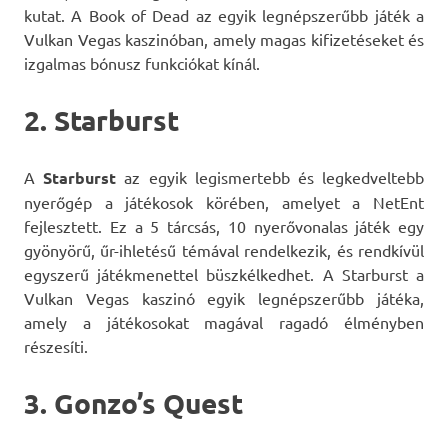
kutat. A Book of Dead az egyik legnépszerűbb játék a
Vulkan Vegas kaszinóban, amely magas kifizetéseket és
izgalmas bónusz funkciókat kínál.
2. Starburst
A
Starburst
az egyik legismertebb és legkedveltebb
nyerőgép a játékosok körében, amelyet a NetEnt
fejlesztett. Ez a 5 tárcsás, 10 nyerővonalas játék egy
gyönyörű, űr-ihletésű témával rendelkezik, és rendkívül
egyszerű játékmenettel büszkélkedhet. A Starburst a
Vulkan Vegas kaszinó egyik legnépszerűbb játéka,
amely a játékosokat magával ragadó élményben
részesíti.
3. Gonzo’s Quest