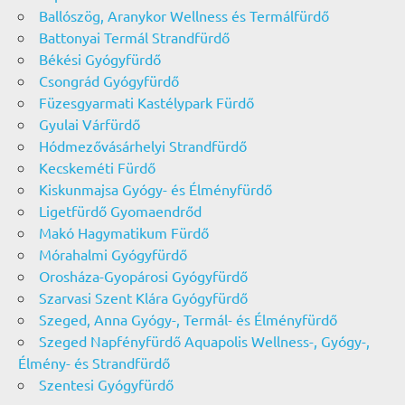
Ballószög, Aranykor Wellness és Termálfürdő
Battonyai Termál Strandfürdő
Békési Gyógyfürdő
Csongrád Gyógyfürdő
Füzesgyarmati Kastélypark Fürdő
Gyulai Várfürdő
Hódmezővásárhelyi Strandfürdő
Kecskeméti Fürdő
Kiskunmajsa Gyógy- és Élményfürdő
Ligetfürdő Gyomaendrőd
Makó Hagymatikum Fürdő
Mórahalmi Gyógyfürdő
Orosháza-Gyopárosi Gyógyfürdő
Szarvasi Szent Klára Gyógyfürdő
Szeged, Anna Gyógy-, Termál- és Élményfürdő
Szeged Napfényfürdő Aquapolis Wellness-, Gyógy-,
Élmény- és Strandfürdő
Szentesi Gyógyfürdő