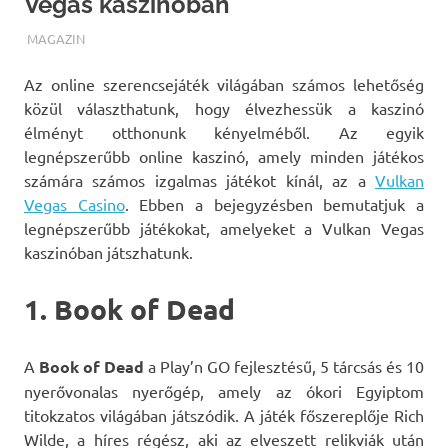
Vegas kaszinóban
TERMALFURDOK.COM
MAGAZIN
Az online szerencsejáték világában számos lehetőség
közül választhatunk, hogy élvezhessük a kaszinó
élményt otthonunk kényelméből.
Az egyik
legnépszerűbb online kaszinó, amely minden játékos
számára számos izgalmas játékot kínál, az a
Vulkan
Vegas Casino
. Ebben a bejegyzésben bemutatjuk a
legnépszerűbb játékokat, amelyeket a Vulkan Vegas
kaszinóban játszhatunk.
1. Book of Dead
A
Book of Dead
a Play’n GO fejlesztésű, 5 tárcsás és 10
nyerővonalas nyerőgép, amely az ókori Egyiptom
titokzatos világában játszódik. A játék főszereplője Rich
Wilde, a híres régész, aki az elveszett relikviák után