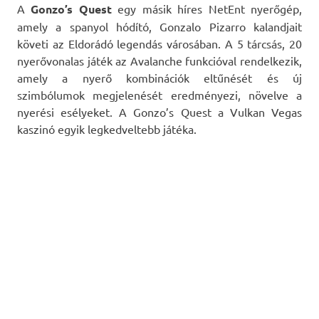
A
Gonzo’s Quest
egy másik híres NetEnt nyerőgép,
amely a spanyol hódító, Gonzalo Pizarro kalandjait
követi az Eldorádó legendás városában. A 5 tárcsás, 20
nyerővonalas játék az Avalanche funkcióval rendelkezik,
amely a nyerő kombinációk eltűnését és új
szimbólumok megjelenését eredményezi, növelve a
nyerési esélyeket. A Gonzo’s Quest a Vulkan Vegas
kaszinó egyik legkedveltebb játéka.