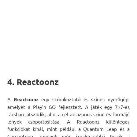
4. Reactoonz
A
Reactoonz
egy szórakoztató és színes nyerőgép,
amelyet a Play’n GO fejlesztett. A játék egy 7×7-es
rácsban játszódik, ahol a cél az azonos színű és formájú
lények csoportosítása. A Reactoonz különleges
funkciókat kínál, mint például a Quantum Leap és a
Gargantoon, amelyek még izgalmasabbá teszik a