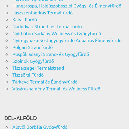
Hungarospa, Hajdúszoboszlói Gyógy- és Élményfürdő
Jászszentandrás Termálfürdő
Kabai Fürdő
Nádudvari Strand- és Termálfürdő
Nyírbátori Sárkány Wellness és Gyógyfürdő
Nyíregyháza-Sóstógyógyfürdő Aquarius Élményfürdő
Polgári Strandfürdő
Püspökladányi Strand- és Gyógyfürdő
Szolnok Gyógyfürdő
Tiszacsegei Termálstrand
Tiszaörsi Fürdő
Túrkeve Termál és Élményfürdő
Vásárosnamény Termál- és Wellness Fürdő
DÉL-ALFÖLD
Algyői Borbála Gyógyfürdő