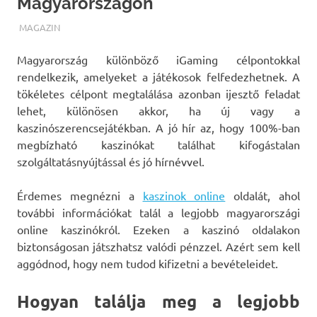
Magyarországon
TERMALFURDOK.COM
MAGAZIN
Magyarország különböző iGaming célpontokkal
rendelkezik, amelyeket a játékosok felfedezhetnek.
A
tökéletes célpont megtalálása azonban ijesztő feladat
lehet, különösen akkor, ha új vagy a
kaszinószerencsejátékban. A jó hír az, hogy 100%-ban
megbízható kaszinókat találhat kifogástalan
szolgáltatásnyújtással és jó hírnévvel.
Érdemes megnézni a
kaszinok online
oldalát, ahol
további információkat talál a legjobb magyarországi
online kaszinókról. Ezeken a kaszinó oldalakon
biztonságosan játszhatsz valódi pénzzel. Azért sem kell
aggódnod, hogy nem tudod kifizetni a bevételeidet.
Hogyan találja meg a legjobb