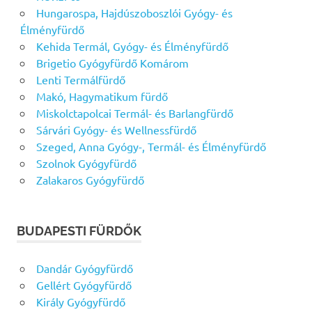
Hungarospa, Hajdúszoboszlói Gyógy- és
Élményfürdő
Kehida Termál, Gyógy- és Élményfürdő
Brigetio Gyógyfürdő Komárom
Lenti Termálfürdő
Makó, Hagymatikum fürdő
Miskolctapolcai Termál- és Barlangfürdő
Sárvári Gyógy- és Wellnessfürdő
Szeged, Anna Gyógy-, Termál- és Élményfürdő
Szolnok Gyógyfürdő
Zalakaros Gyógyfürdő
BUDAPESTI FÜRDŐK
Dandár Gyógyfürdő
Gellért Gyógyfürdő
Király Gyógyfürdő