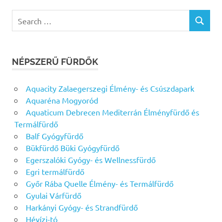
Search
SEARCH
for:
NÉPSZERŰ FÜRDŐK
Aquacity Zalaegerszegi Élmény- és Csúszdapark
Aquaréna Mogyoród
Aquaticum Debrecen Mediterrán Élményfürdő és
Termálfürdő
Balf Gyógyfürdő
Bükfürdő Büki Gyógyfürdő
Egerszalóki Gyógy- és Wellnessfürdő
Egri termálfürdő
Győr Rába Quelle Élmény- és Termálfürdő
Gyulai Várfürdő
Harkányi Gyógy- és Strandfürdő
Hévízi-tó