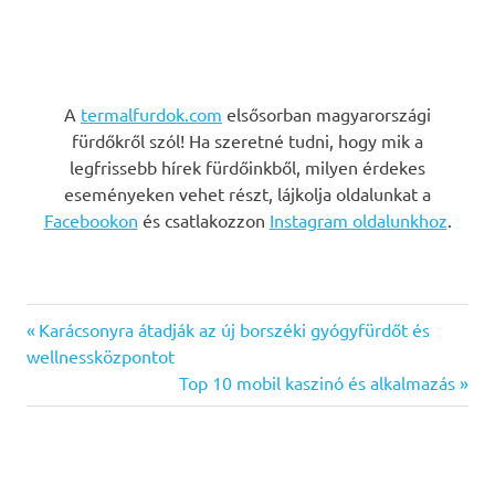
A
termalfurdok.com
elsősorban magyarországi
fürdőkről szól! Ha szeretné tudni, hogy mik a
legfrissebb hírek fürdőinkből, milyen érdekes
eseményeken vehet részt, lájkolja oldalunkat a
Facebookon
és csatlakozzon
Instagram oldalunkhoz
.
Previous
Bejegyzés
Karácsonyra átadják az új borszéki gyógyfürdőt és
Post:
wellnessközpontot
navigáció
Next
Top 10 mobil kaszinó és alkalmazás
Post: