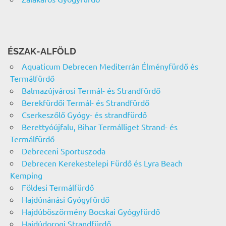
ÉSZAK-ALFÖLD
Aquaticum Debrecen Mediterrán Élményfürdő és
Termálfürdő
Balmazújvárosi Termál- és Strandfürdő
Berekfürdői Termál- és Strandfürdő
Cserkeszőlő Gyógy- és strandfürdő
Berettyóújfalu, Bihar Termálliget Strand- és
Termálfürdő
Debreceni Sportuszoda
Debrecen Kerekestelepi Fürdő és Lyra Beach
Kemping
Földesi Termálfürdő
Hajdúnánási Gyógyfürdő
Hajdúböszörmény Bocskai Gyógyfürdő
Hajdúdorogi Strandfürdő