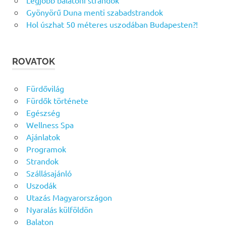
Legjobb balatoni strandok
Gyönyörű Duna menti szabadstrandok
Hol úszhat 50 méteres uszodában Budapesten?!
ROVATOK
Fürdővilág
Fürdők története
Egészség
Wellness Spa
Ajánlatok
Programok
Strandok
Szállásajánló
Uszodák
Utazás Magyarországon
Nyaralás külföldön
Balaton