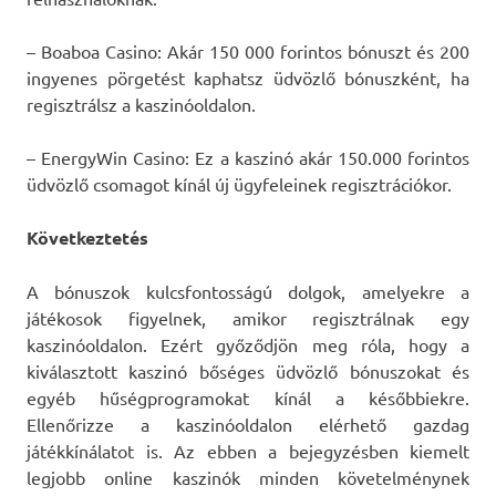
– Boaboa Casino: Akár 150 000 forintos bónuszt és 200
ingyenes pörgetést kaphatsz üdvözlő bónuszként, ha
regisztrálsz a kaszinóoldalon.
– EnergyWin Casino: Ez a kaszinó akár 150.000 forintos
üdvözlő csomagot kínál új ügyfeleinek regisztrációkor.
Következtetés
A bónuszok kulcsfontosságú dolgok, amelyekre a
játékosok figyelnek, amikor regisztrálnak egy
kaszinóoldalon. Ezért győződjön meg róla, hogy a
kiválasztott kaszinó bőséges üdvözlő bónuszokat és
egyéb hűségprogramokat kínál a későbbiekre.
Ellenőrizze a kaszinóoldalon elérhető gazdag
játékkínálatot is. Az ebben a bejegyzésben kiemelt
legjobb online kaszinók minden követelménynek