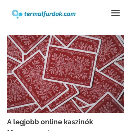
Termalfur
MENU
Skip
to
content
A legjobb online kaszinók