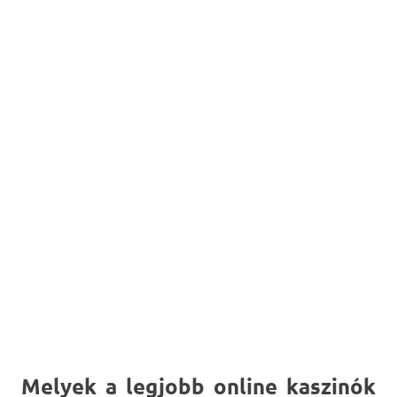
Melyek a legjobb online kaszinók