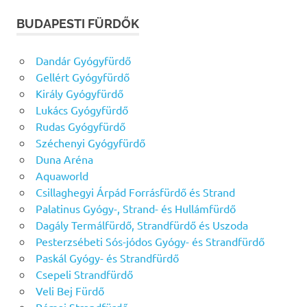
BUDAPESTI FÜRDŐK
Dandár Gyógyfürdő
Gellért Gyógyfürdő
Király Gyógyfürdő
Lukács Gyógyfürdő
Rudas Gyógyfürdő
Széchenyi Gyógyfürdő
Duna Aréna
Aquaworld
Csillaghegyi Árpád Forrásfürdő és Strand
Palatinus Gyógy-, Strand- és Hullámfürdő
Dagály Termálfürdő, Strandfürdő és Uszoda
Pesterzsébeti Sós-jódos Gyógy- és Strandfürdő
Paskál Gyógy- és Strandfürdő
Csepeli Strandfürdő
Veli Bej Fürdő