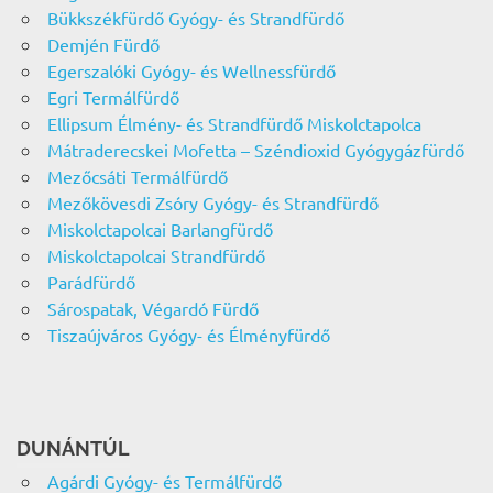
Bükkszékfürdő Gyógy- és Strandfürdő
Demjén Fürdő
Egerszalóki Gyógy- és Wellnessfürdő
Egri Termálfürdő
Ellipsum Élmény- és Strandfürdő Miskolctapolca
Mátraderecskei Mofetta – Széndioxid Gyógygázfürdő
Mezőcsáti Termálfürdő
Mezőkövesdi Zsóry Gyógy- és Strandfürdő
Miskolctapolcai Barlangfürdő
Miskolctapolcai Strandfürdő
Parádfürdő
Sárospatak, Végardó Fürdő
Tiszaújváros Gyógy- és Élményfürdő
DUNÁNTÚL
Agárdi Gyógy- és Termálfürdő