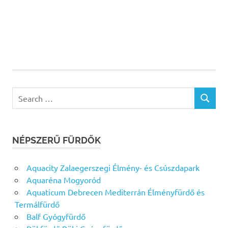
Search
SEARCH
for:
NÉPSZERŰ FÜRDŐK
Aquacity Zalaegerszegi Élmény- és Csúszdapark
Aquaréna Mogyoród
Aquaticum Debrecen Mediterrán Élményfürdő és
Termálfürdő
Balf Gyógyfürdő