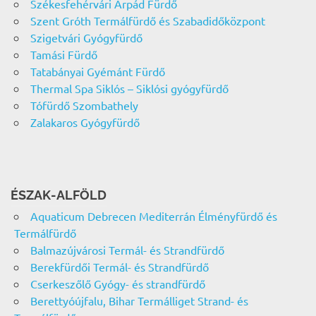
Székesfehérvári Árpád Fürdő
Szent Gróth Termálfürdő és Szabadidőközpont
Szigetvári Gyógyfürdő
Tamási Fürdő
Tatabányai Gyémánt Fürdő
Thermal Spa Siklós – Siklósi gyógyfürdő
Tófürdő Szombathely
Zalakaros Gyógyfürdő
ÉSZAK-ALFÖLD
Aquaticum Debrecen Mediterrán Élményfürdő és
Termálfürdő
Balmazújvárosi Termál- és Strandfürdő
Berekfürdői Termál- és Strandfürdő
Cserkeszőlő Gyógy- és strandfürdő
Berettyóújfalu, Bihar Termálliget Strand- és