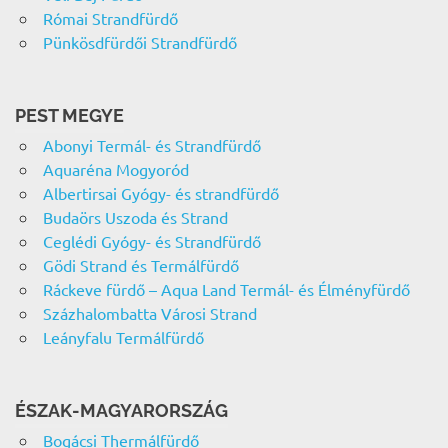
Római Strandfürdő
Pünkösdfürdői Strandfürdő
PEST MEGYE
Abonyi Termál- és Strandfürdő
Aquaréna Mogyoród
Albertirsai Gyógy- és strandfürdő
Budaörs Uszoda és Strand
Ceglédi Gyógy- és Strandfürdő
Gödi Strand és Termálfürdő
Ráckeve fürdő – Aqua Land Termál- és Élményfürdő
Százhalombatta Városi Strand
Leányfalu Termálfürdő
ÉSZAK-MAGYARORSZÁG
Bogácsi Thermálfürdő