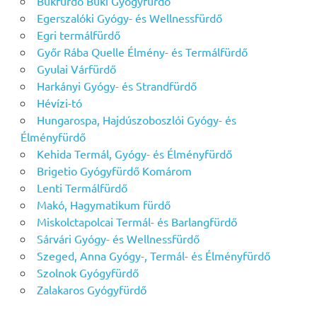
Bükfürdő Büki Gyógyfürdő
Egerszalóki Gyógy- és Wellnessfürdő
Egri termálfürdő
Győr Rába Quelle Élmény- és Termálfürdő
Gyulai Várfürdő
Harkányi Gyógy- és Strandfürdő
Hévízi-tó
Hungarospa, Hajdúszoboszlói Gyógy- és
Élményfürdő
Kehida Termál, Gyógy- és Élményfürdő
Brigetio Gyógyfürdő Komárom
Lenti Termálfürdő
Makó, Hagymatikum fürdő
Miskolctapolcai Termál- és Barlangfürdő
Sárvári Gyógy- és Wellnessfürdő
Szeged, Anna Gyógy-, Termál- és Élményfürdő
Szolnok Gyógyfürdő
Zalakaros Gyógyfürdő