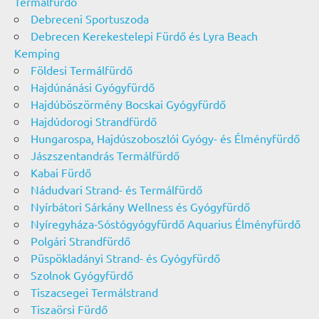
Termálfürdő
Debreceni Sportuszoda
Debrecen Kerekestelepi Fürdő és Lyra Beach
Kemping
Földesi Termálfürdő
Hajdúnánási Gyógyfürdő
Hajdúböszörmény Bocskai Gyógyfürdő
Hajdúdorogi Strandfürdő
Hungarospa, Hajdúszoboszlói Gyógy- és Élményfürdő
Jászszentandrás Termálfürdő
Kabai Fürdő
Nádudvari Strand- és Termálfürdő
Nyírbátori Sárkány Wellness és Gyógyfürdő
Nyíregyháza-Sóstógyógyfürdő Aquarius Élményfürdő
Polgári Strandfürdő
Püspökladányi Strand- és Gyógyfürdő
Szolnok Gyógyfürdő
Tiszacsegei Termálstrand
Tiszaörsi Fürdő