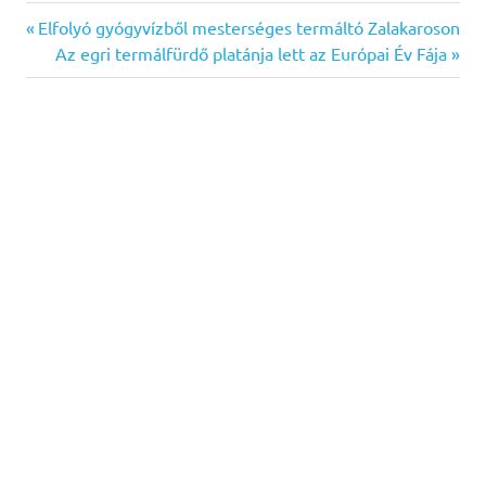
Previous
Bejegyzés
Elfolyó gyógyvízből mesterséges termáltó Zalakaroson
Post:
Next
Az egri termálfürdő platánja lett az Európai Év Fája
navigáció
Post: