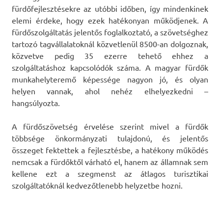
fürdőfejlesztésekre az utóbbi időben, így mindenkinek
elemi érdeke, hogy ezek hatékonyan működjenek. A
fürdőszolgáltatás jelentős foglalkoztató, a szövetséghez
tartozó tagvállalatoknál közvetlenül 8500-an dolgoznak,
közvetve pedig 35 ezerre tehető ehhez a
szolgáltatáshoz kapcsolódók száma. A magyar fürdők
munkahelyteremő képessége nagyon jó, és olyan
helyen vannak, ahol nehéz elhelyezkedni –
hangsúlyozta.
A fürdőszövetség érvelése szerint mivel a fürdők
többsége önkormányzati tulajdonú, és jelentős
összeget fektettek a fejlesztésbe, a hatékony működés
nemcsak a fürdőktől várható el, hanem az államnak sem
kellene ezt a szegmenst az átlagos turisztikai
szolgáltatóknál kedvezőtlenebb helyzetbe hozni.