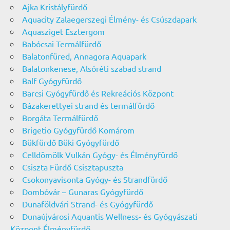
Ajka Kristályfürdő
Aquacity Zalaegerszegi Élmény- és Csúszdapark
Aquasziget Esztergom
Babócsai Termálfürdő
Balatonfüred, Annagora Aquapark
Balatonkenese, Alsóréti szabad strand
Balf Gyógyfürdő
Barcsi Gyógyfürdő és Rekreációs Központ
Bázakerettyei strand és termálfürdő
Borgáta Termálfürdő
Brigetio Gyógyfürdő Komárom
Bükfürdő Büki Gyógyfürdő
Celldömölk Vulkán Gyógy- és Élményfürdő
Csiszta Fürdő Csisztapuszta
Csokonyavisonta Gyógy- és Strandfürdő
Dombóvár – Gunaras Gyógyfürdő
Dunaföldvári Strand- és Gyógyfürdő
Dunaújvárosi Aquantis Wellness- és Gyógyászati
Központ Élményfürdő