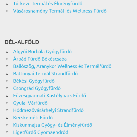
Túrkeve Termál és Élményfürdő
Vásárosnamény Termál- és Wellness Fürdő
DÉL-ALFÖLD
Algyői Borbála Gyógyfürdő
Árpád Fürdő Békéscsaba
Ballószög, Aranykor Wellness és Termálfürdő
Battonyai Termál Strandfürdő
Békési Gyógyfürdő
Csongrád Gyógyfürdő
Füzesgyarmati Kastélypark Fürdő
Gyulai Várfürdő
Hódmezővásárhelyi Strandfürdő
Kecskeméti Fürdő
Kiskunmajsa Gyógy- és Élményfürdő
Ligetfürdő Gyomaendrőd