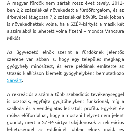
A magyar fürdők nem zártak rossz évet tavaly, 2012-
ben 2,2 százalékkal növekedett a fürdőforgalom, és az
árbevétel átlagosan 7,2 százalékkal bővült. Ezek jobban
is növekedhettek volna, ha a SZÉP-kártyát a másik két
alszámlából is lehetett volna fizetni – mondta Vancsura
Miklós.
Az ügyvezető elnök szerint a fürdőknek jelentős
szerepe van abban is, hogy egy település megkapja
gyógyhely minősítést, és erre példának említette az
Utazás kiállításon kiemelt gyógyhelyként bemutatkozó
Sárvárt
.
A rekreációs alszámla több szabadidős tevékenységgel
is osztozik, egyfajta gyűjtőhelyként funkcionál, míg a
szálloda és a vendéglátás letisztult profilú. Egy-két év
múlva előfordulhat, hogy a mostani helyzet nem jelent
gondot, mert a SZÉP-kártya tulajdonosok a rekreációs
lehetőséggel az eddiginél jobban élnek majd, és