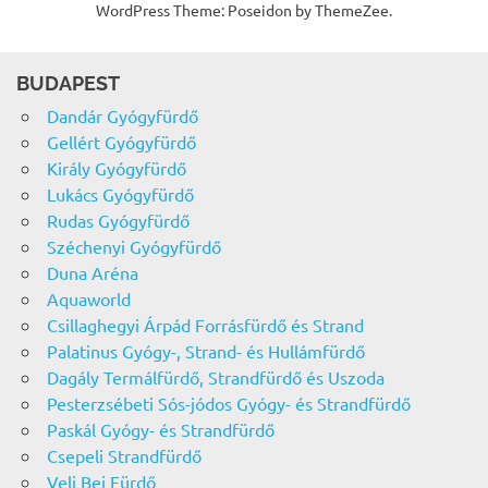
WordPress Theme: Poseidon by ThemeZee.
BUDAPEST
Dandár Gyógyfürdő
Gellért Gyógyfürdő
Király Gyógyfürdő
Lukács Gyógyfürdő
Rudas Gyógyfürdő
Széchenyi Gyógyfürdő
Duna Aréna
Aquaworld
Csillaghegyi Árpád Forrásfürdő és Strand
Palatinus Gyógy-, Strand- és Hullámfürdő
Dagály Termálfürdő, Strandfürdő és Uszoda
Pesterzsébeti Sós-jódos Gyógy- és Strandfürdő
Paskál Gyógy- és Strandfürdő
Csepeli Strandfürdő
Veli Bej Fürdő