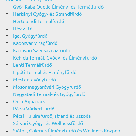
Győr Rába Quelle Élmény- és Termálfürdő
Harkányi Gyógy- és Strandfürdő
Hertelendi Termálfürdő
Hévízi-tó
Igal Gyógyfürdő
Kaposvár Virágfürdő
Kapuvári Szénsavgázfürdő
Kehida Termál, Gyógy- és Élményfürdő
Lenti Termálfürdő
Lipóti Termál és Élményfürdő
Mesteri gyógyfürdő
Mosonmagyaróvári Gyógyfürdő
Nagyatádi Termál- és Gyógyfürdő
Orfű Aquapark
Pápai Várkertfürdő
Pécsi Hullámfürdő, strand és uszoda
Sárvári Gyógy- és Wellnessfürdő
Siófok, Galerius Élményfürdő és Wellness Központ