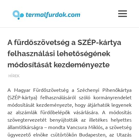
Termalfur
MENU
Skip
to
A fürdőszövetség a SZÉP-kártya
content
felhasználási lehetőségének
módosítását kezdeményezte
TERMALFURDOK.COM
HÍREK
A Magyar Fürdőszövetség a Széchenyi Pihenőkártya
(SZÉP-kártya) felhasználásáról szóló kormányrendelet
módosítását kezdeményezte, hogy átjárhatók legyenek
az alszámlák fürdőbelépők vásárlására. A módosítás
szövegtervezetét benyújtották az illetékes helyettes
államtitkárságra – mondta Vancsura Miklós, a szövetség
ügyvezető elnöke csütörtökön Budapesten, az Utazás