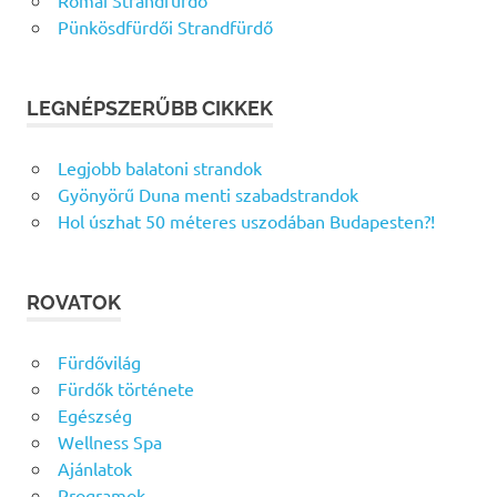
Római Strandfürdő
Pünkösdfürdői Strandfürdő
LEGNÉPSZERŰBB CIKKEK
Legjobb balatoni strandok
Gyönyörű Duna menti szabadstrandok
Hol úszhat 50 méteres uszodában Budapesten?!
ROVATOK
Fürdővilág
Fürdők története
Egészség
Wellness Spa
Ajánlatok
Programok