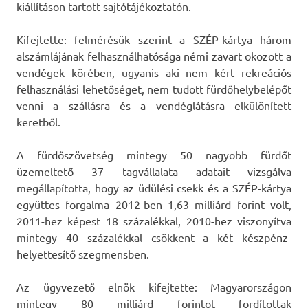
kiállításon tartott sajtótájékoztatón.
Kifejtette: felmérésük szerint a SZÉP-kártya három
alszámlájának felhasználhatósága némi zavart okozott a
vendégek körében, ugyanis aki nem kért rekreációs
felhasználási lehetőséget, nem tudott fürdőhelybelépőt
venni a szállásra és a vendéglátásra elkülönített
keretből.
A fürdőszövetség mintegy 50 nagyobb fürdőt
üzemeltető 37 tagvállalata adatait vizsgálva
megállapította, hogy az üdülési csekk és a SZÉP-kártya
együttes forgalma 2012-ben 1,63 milliárd forint volt,
2011-hez képest 18 százalékkal, 2010-hez viszonyítva
mintegy 40 százalékkal csökkent a két készpénz-
helyettesítő szegmensben.
Az ügyvezető elnök kifejtette: Magyarországon
mintegy 80 milliárd forintot fordítottak