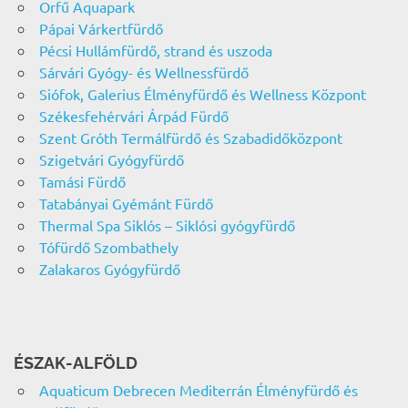
Orfű Aquapark
Pápai Várkertfürdő
Pécsi Hullámfürdő, strand és uszoda
Sárvári Gyógy- és Wellnessfürdő
Siófok, Galerius Élményfürdő és Wellness Központ
Székesfehérvári Árpád Fürdő
Szent Gróth Termálfürdő és Szabadidőközpont
Szigetvári Gyógyfürdő
Tamási Fürdő
Tatabányai Gyémánt Fürdő
Thermal Spa Siklós – Siklósi gyógyfürdő
Tófürdő Szombathely
Zalakaros Gyógyfürdő
ÉSZAK-ALFÖLD
Aquaticum Debrecen Mediterrán Élményfürdő és