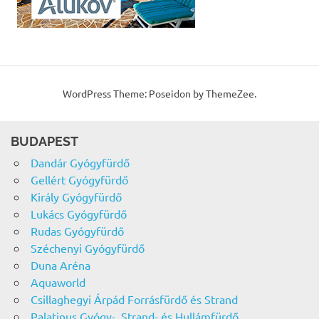
WordPress Theme: Poseidon by ThemeZee.
BUDAPEST
Dandár Gyógyfürdő
Gellért Gyógyfürdő
Király Gyógyfürdő
Lukács Gyógyfürdő
Rudas Gyógyfürdő
Széchenyi Gyógyfürdő
Duna Aréna
Aquaworld
Csillaghegyi Árpád Forrásfürdő és Strand
Palatinus Gyógy-, Strand- és Hullámfürdő