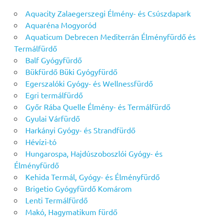
Aquacity Zalaegerszegi Élmény- és Csúszdapark
Aquaréna Mogyoród
Aquaticum Debrecen Mediterrán Élményfürdő és
Termálfürdő
Balf Gyógyfürdő
Bükfürdő Büki Gyógyfürdő
Egerszalóki Gyógy- és Wellnessfürdő
Egri termálfürdő
Győr Rába Quelle Élmény- és Termálfürdő
Gyulai Várfürdő
Harkányi Gyógy- és Strandfürdő
Hévízi-tó
Hungarospa, Hajdúszoboszlói Gyógy- és
Élményfürdő
Kehida Termál, Gyógy- és Élményfürdő
Brigetio Gyógyfürdő Komárom
Lenti Termálfürdő
Makó, Hagymatikum fürdő