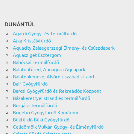
DUNÁNTÚL
Agárdi Gyógy- és Termálfürdő
Ajka Kristályfürdő
Aquacity Zalaegerszegi Élmény- és Csúszdapark
Aquasziget Esztergom
Babócsai Termálfürdő
Balatonfüred, Annagora Aquapark
Balatonkenese, Alsóréti szabad strand
Balf Gyógyfürdő
Barcsi Gyógyfürdő és Rekreációs Központ
Bázakerettyei strand és termálfürdő
Borgáta Termálfürdő
Brigetio Gyógyfürdő Komárom
Bükfürdő Büki Gyógyfürdő
Celldömölk Vulkán Gyógy- és Élményfürdő
Csiszta Fürdő Csisztapuszta