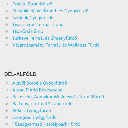
Polgári Strandfürdő
Püspökladányi Strand- és Gyógyfürdő
Szolnok Gyógyfürdő
Tiszacsegei Termálstrand
Tiszaörsi Fürdő
Túrkeve Termál és Élményfürdő
Vásárosnamény Termál- és Wellness Fürdő
DÉL-ALFÖLD
Algyői Borbála Gyógyfürdő
Árpád Fürdő Békéscsaba
Ballószög, Aranykor Wellness és Termálfürdő
Battonyai Termál Strandfürdő
Békési Gyógyfürdő
Csongrád Gyógyfürdő
Füzesgyarmati Kastélypark Fürdő