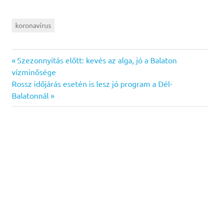
koronavírus
Previous
Bejegyzés
Szezonnyitás előtt: kevés az alga, jó a Balaton
Post:
vízminősége
navigáció
Next
Rossz időjárás esetén is lesz jó program a Dél-
Post:
Balatonnál