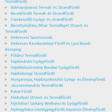
Termálfürdő
Balmazújvárosi Termál- és Strandfürdő
Berekfürdői Termál- és Strandfürdő
Cserkeszőlő Gyógy- és strandfürdő
Berettyóújfalu, Bihar Termálliget Strand- és
Termálfürdő
Debreceni Sportuszoda
Debrecen Kerekestelepi Fürdő és Lyra Beach
Kemping
Földesi Termálfürdő
Hajdúnánási Gyógyfürdő
Hajdúböszörmény Bocskai Gyógyfürdő
Hajdúdorogi Strandfürdő
Hungarospa, Hajdúszoboszlói Gyógy- és Élményfürdő
Jászszentandrás Termálfürdő
Kabai Fürdő
Nádudvari Strand- és Termálfürdő
Nyírbátori Sárkány Wellness és Gyógyfürdő
Nyíregyháza-Sóstógyógyfürdő Aquarius Élményfürdő