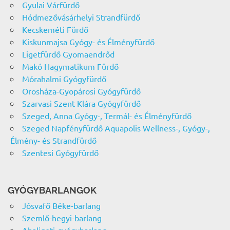
Gyulai Várfürdő
Hódmezővásárhelyi Strandfürdő
Kecskeméti Fürdő
Kiskunmajsa Gyógy- és Élményfürdő
Ligetfürdő Gyomaendrőd
Makó Hagymatikum Fürdő
Mórahalmi Gyógyfürdő
Orosháza-Gyopárosi Gyógyfürdő
Szarvasi Szent Klára Gyógyfürdő
Szeged, Anna Gyógy-, Termál- és Élményfürdő
Szeged Napfényfürdő Aquapolis Wellness-, Gyógy-,
Élmény- és Strandfürdő
Szentesi Gyógyfürdő
GYÓGYBARLANGOK
Jósvafő Béke-barlang
Szemlő-hegyi-barlang
Abaligeti-gyógybarlang