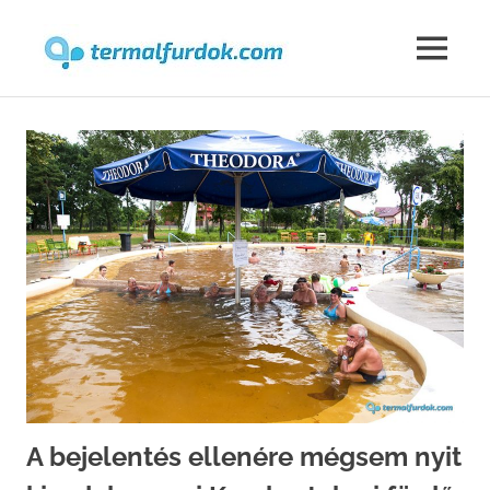
Termalfur
MENU
Skip
to
content
A bejelentés ellenére mégsem nyit