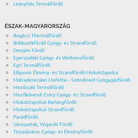
Leányfalu Termálfürdő
ÉSZAK-MAGYARORSZÁG
Bogácsi Thermálfürdő
Bükkszékfürdő Gyógy- és Strandfürdő
Demjén Fürdő
Egerszalóki Gyógy- és Wellnessfürdő
Egri Termálfürdő
Ellipsum Élmény- és Strandfürdő Miskolctapolca
Mátraderecskei Mofetta – Széndioxid Gyógygázfürdő
Mezőcsáti Termálfürdő
Mezőkövesdi Zsóry Gyógy- és Strandfürdő
Miskolctapolcai Barlangfürdő
Miskolctapolcai Strandfürdő
Parádfürdő
Sárospatak, Végardó Fürdő
Tiszaújváros Gyógy- és Élményfürdő