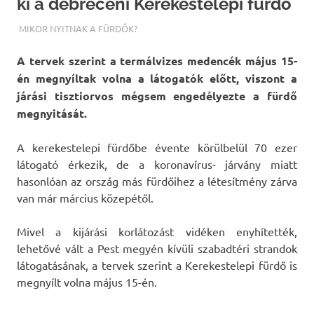
ki a debreceni Kerekestelepi fürdő
TERMALFURDOK.COM
MIKOR NYITNAK A FÜRDŐK?
A tervek szerint a termálvizes medencék május 15-
én megnyíltak volna a látogatók előtt, viszont a
járási tisztiorvos mégsem engedélyezte a fürdő
megnyitását.
A kerekestelepi fürdőbe évente körülbelül 70 ezer
látogató érkezik, de a koronavírus- járvány miatt
hasonlóan az ország más fürdőihez a létesítmény zárva
van már március közepétől.
Mivel a kijárási korlátozást vidéken enyhítették,
lehetővé vált a Pest megyén kívüli szabadtéri strandok
látogatásának, a tervek szerint a Kerekestelepi fürdő is
megnyílt volna május 15-én.