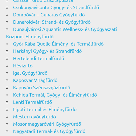
Csokonyavisonta Gyógy- és Strandfürdő
Dombóvár – Gunaras Gyógyfürdő
Dunaföldvári Strand- és Gyógyfürdő
Dunaújvárosi Aquantis Wellness- és Gyógyászati
Központ Élményfürdő
Győr Rába Quelle Élmény- és Termálfürdő
Harkányi Gyógy- és Strandfürdő
Hertelendi Termálfürdő
Hévízi-tó
Igal Gyógyfürdő
Kaposvár Virágfürdő
Kapuvári Szénsavgázfürdő
Kehida Termál, Gyógy- és Élményfürdő
Lenti Termálfürdő
Lipóti Termál és Élményfürdő
Mesteri gyógyfürdő
Mosonmagyaróvári Gyógyfürdő
Nagyatádi Termál- és Gyógyfürdő