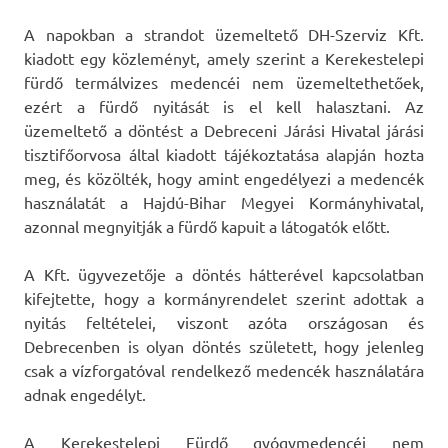
A napokban a strandot üzemeltető DH-Szerviz Kft.
kiadott egy közleményt, amely szerint a Kerekestelepi
fürdő termálvizes medencéi nem üzemeltethetőek,
ezért a fürdő nyitását is el kell halasztani. Az
üzemeltető a döntést a Debreceni Járási Hivatal járási
tisztifőorvosa által kiadott tájékoztatása alapján hozta
meg, és közölték, hogy amint engedélyezi a medencék
használatát a Hajdú-Bihar Megyei Kormányhivatal,
azonnal megnyitják a fürdő kapuit a látogatók előtt.
A Kft. ügyvezetője a döntés hátterével kapcsolatban
kifejtette, hogy a kormányrendelet szerint adottak a
nyitás feltételei, viszont azóta országosan és
Debrecenben is olyan döntés született, hogy jelenleg
csak a vízforgatóval rendelkező medencék használatára
adnak engedélyt.
A Kerekestelepi Fürdő gyógymedencéi nem