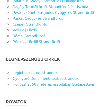
Palatinus Gyógy-, Strand- és Hullámfürdő
Dagály Termálfürdő, Strandfürdő és Uszoda
Pesterzsébeti Sós-jódos Gyógy- és Strandfürdő
Paskál Gyógy- és Strandfürdő
Csepeli Strandfürdő
Veli Bej Fürdő
Római Strandfürdő
Pünkösdfürdői Strandfürdő
LEGNÉPSZERŰBB CIKKEK
Legjobb balatoni strandok
Gyönyörű Duna menti szabadstrandok
Hol úszhat 50 méteres uszodában Budapesten?!
ROVATOK