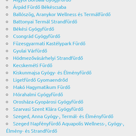
Árpád Fürdő Békéscsaba
Ballószög, Aranykor Wellness és Termálfürdő
Battonyai Termál Strandfürdő
Békési Gyógyfürdő
Csongrád Gyógyfürdő
Füzesgyarmati Kastélypark Fürdő
Gyulai Várfürdő
Hódmezővásárhelyi Strandfürdő
Kecskeméti Fürdő
Kiskunmajsa Gyógy- és Élményfürdő
Ligetfürdő Gyomaendrőd
Makó Hagymatikum Fürdő
Mórahalmi Gyógyfürdő
Orosháza-Gyopárosi Gyógyfürdő
Szarvasi Szent Klára Gyógyfürdő
Szeged, Anna Gyógy-, Termál- és Élményfürdő
Szeged Napfényfürdő Aquapolis Wellness-, Gyógy-,
Élmény- és Strandfürdő