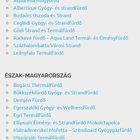
Aquaréna Mogyoród
Albertirsai Gyógy- és strandfürdő
Budaörs Uszoda és Strand
Ceglédi Gyógy- és Strandfürdő
Gödi Strand és Termálfürdő
Ráckeve fürdő – Aqua Land Termál- és Élményfürdő
Százhalombatta Városi Strand
Leányfalu Termálfürdő
ÉSZAK-MAGYARORSZÁG
Bogácsi Thermálfürdő
Bükkszékfürdő Gyógy- és Strandfürdő
Demjén Fürdő
Egerszalóki Gyógy- és Wellnessfürdő
Egri Termálfürdő
Ellipsum Élmény- és Strandfürdő Miskolctapolca
Mátraderecskei Mofetta – Széndioxid Gyógygázfürdő
Mezőcsáti Termálfürdő