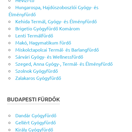
Hévízi-tó
Hungarospa, Hajdúszoboszlói Gyógy- és
Élményfürdő
Kehida Termál, Gyógy- és Élményfürdő
Brigetio Gyógyfürdő Komárom
Lenti Termálfürdő
Makó, Hagymatikum fürdő
Miskolctapolcai Termál- és Barlangfürdő
Sárvári Gyógy- és Wellnessfürdő
Szeged, Anna Gyógy-, Termál- és Élményfürdő
Szolnok Gyógyfürdő
Zalakaros Gyógyfürdő
BUDAPESTI FÜRDŐK
Dandár Gyógyfürdő
Gellért Gyógyfürdő
Király Gyógyfürdő