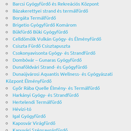
Barcsi Gyógyfürdő és Rekreációs Központ
Bázakerettyei strand és termálfürdő
Borgáta Termálfürdő
Brigetio Gyógyfürdő Komárom
Bükfürdő Büki Gyógyfürdő
Celldömölk Vulkán Gyógy- és Élményfürdő
Csiszta Fürdő Csisztapuszta
Csokonyavisonta Gyógy- és Strandfürdő
Dombóvár – Gunaras Gyógyfürdő
Dunaföldvári Strand- és Gyógyfürdő
Dunaújvárosi Aquantis Wellness- és Gyógyászati
Központ Élményfürdő
Győr Rába Quelle Élmény- és Termálfürdő
Harkányi Gyógy- és Strandfürdő
Hertelendi Termálfürdő
Hévízi-tó
Igal Gyógyfürdő
Kaposvár Virágfürdő
Kapuvári Szénsavgázfürdő