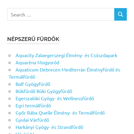
Search
SEARCH
for:
NÉPSZERŰ FÜRDŐK
Aquacity Zalaegerszegi Élmény- és Csúszdapark
Aquaréna Mogyoród
Aquaticum Debrecen Mediterrán Élményfürdő és
Termálfürdő
Balf Gyógyfürdő
Bükfürdő Büki Gyógyfürdő
Egerszalóki Gyógy- és Wellnessfürdő
Egri termálfürdő
Győr Rába Quelle Élmény- és Termálfürdő
Gyulai Várfürdő
Harkányi Gyógy- és Strandfürdő