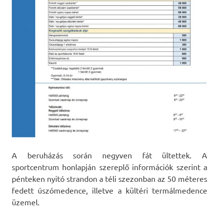
A beruházás során negyven fát ültettek. A
sportcentrum honlapján szereplő információk szerint a
pénteken nyitó strandon a téli szezonban az 50 méteres
fedett úszómedence, illetve a kültéri termálmedence
üzemel.