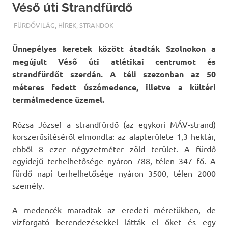
Véső úti Strandfürdő
TERMALFURDOK.COM
FÜRDŐVILÁG
,
HÍREK
,
STRANDOK
Ünnepélyes keretek között átadták Szolnokon a
megújult Véső úti atlétikai centrumot és
strandfürdőt szerdán. A téli szezonban az 50
méteres fedett úszómedence, illetve a kültéri
termálmedence üzemel.
Rózsa József a strandfürdő (az egykori MÁV-strand)
korszerűsítéséről elmondta: az alapterülete 1,3 hektár,
ebből 8 ezer négyzetméter zöld terület. A fürdő
egyidejű terhelhetősége nyáron 788, télen 347 fő. A
fürdő napi terhelhetősége nyáron 3500, télen 2000
személy.
A medencék maradtak az eredeti méretükben, de
vízforgató berendezésekkel látták el őket és egy