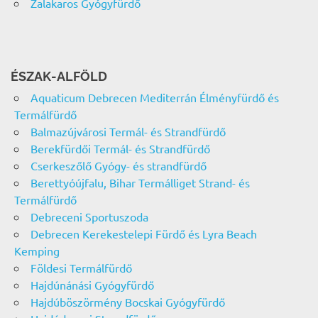
Zalakaros Gyógyfürdő
ÉSZAK-ALFÖLD
Aquaticum Debrecen Mediterrán Élményfürdő és
Termálfürdő
Balmazújvárosi Termál- és Strandfürdő
Berekfürdői Termál- és Strandfürdő
Cserkeszőlő Gyógy- és strandfürdő
Berettyóújfalu, Bihar Termálliget Strand- és
Termálfürdő
Debreceni Sportuszoda
Debrecen Kerekestelepi Fürdő és Lyra Beach
Kemping
Földesi Termálfürdő
Hajdúnánási Gyógyfürdő
Hajdúböszörmény Bocskai Gyógyfürdő