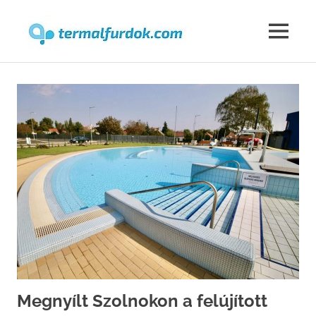
Termalfur
MENU
Skip
to
content
Megnyílt Szolnokon a felújított