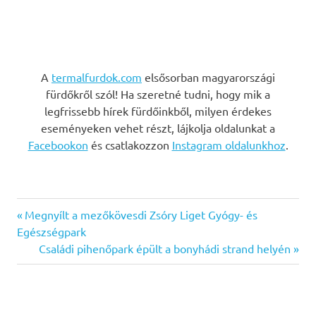
A
termalfurdok.com
elsősorban magyarországi
fürdőkről szól! Ha szeretné tudni, hogy mik a
legfrissebb hírek fürdőinkből, milyen érdekes
eseményeken vehet részt, lájkolja oldalunkat a
Facebookon
és csatlakozzon
Instagram oldalunkhoz
.
Previous
Bejegyzés
Megnyílt a mezőkövesdi Zsóry Liget Gyógy- és
Post:
Egészségpark
navigáció
Next
Családi pihenőpark épült a bonyhádi strand helyén
Post: