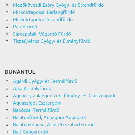
Mezőkövesdi Zsóry Gyógy- és Strandfürdő
Miskolctapolcai Barlangfürdő
Miskolctapolcai Strandfürdő
Parádfürdő
Sárospatak, Végardó Fürdő
Tiszaújváros Gyógy- és Élményfürdő
DUNÁNTÚL
Agárdi Gyógy- és Termálfürdő
Ajka Kristályfürdő
Aquacity Zalaegerszegi Élmény- és Csúszdapark
Aquasziget Esztergom
Babócsai Termálfürdő
Balatonfüred, Annagora Aquapark
Balatonkenese, Alsóréti szabad strand
Balf Gyógyfürdő