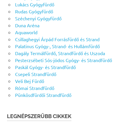
Lukács Gyógyfürdő
Rudas Gyógyfürdő
Széchenyi Gyógyfürdő
Duna Aréna
Aquaworld
Csillaghegyi Árpád Forrásfürdő és Strand
Palatinus Gyógy-, Strand- és Hullámfürdő
Dagály Termálfürdő, Strandfürdő és Uszoda
Pesterzsébeti Sós-jódos Gyógy- és Strandfürdő
Paskál Gyógy- és Strandfürdő
Csepeli Strandfürdő
Veli Bej Fürdő
Római Strandfürdő
Pünkösdfürdői Strandfürdő
LEGNÉPSZERŰBB CIKKEK