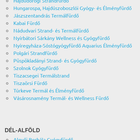
Hajdúdorogi Strandfürdő
Hungarospa, Hajdúszoboszlói Gyógy- és Élményfürdő
Jászszentandrás Termálfürdő
Kabai Fürdő
Nádudvari Strand- és Termálfürdő
Nyírbátori Sárkány Wellness és Gyógyfürdő
Nyíregyháza-Sóstógyógyfürdő Aquarius Élményfürdő
Polgári Strandfürdő
Püspökladányi Strand- és Gyógyfürdő
Szolnok Gyógyfürdő
Tiszacsegei Termálstrand
Tiszaörsi Fürdő
Túrkeve Termál és Élményfürdő
Vásárosnamény Termál- és Wellness Fürdő
DÉL-ALFÖLD
Algyői Borbála Gyógyfürdő