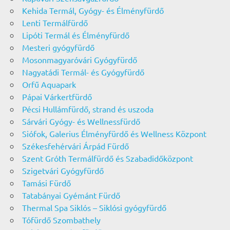
Kehida Termál, Gyógy- és Élményfürdő
Lenti Termálfürdő
Lipóti Termál és Élményfürdő
Mesteri gyógyfürdő
Mosonmagyaróvári Gyógyfürdő
Nagyatádi Termál- és Gyógyfürdő
Orfű Aquapark
Pápai Várkertfürdő
Pécsi Hullámfürdő, strand és uszoda
Sárvári Gyógy- és Wellnessfürdő
Siófok, Galerius Élményfürdő és Wellness Központ
Székesfehérvári Árpád Fürdő
Szent Gróth Termálfürdő és Szabadidőközpont
Szigetvári Gyógyfürdő
Tamási Fürdő
Tatabányai Gyémánt Fürdő
Thermal Spa Siklós – Siklósi gyógyfürdő
Tófürdő Szombathely