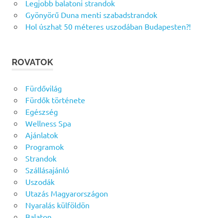
Legjobb balatoni strandok
Gyönyörű Duna menti szabadstrandok
Hol úszhat 50 méteres uszodában Budapesten?!
ROVATOK
Fürdővilág
Fürdők története
Egészség
Wellness Spa
Ajánlatok
Programok
Strandok
Szállásajánló
Uszodák
Utazás Magyarországon
Nyaralás külföldön
Balaton