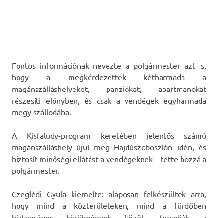
Fontos információnak nevezte a polgármester azt is,
hogy a megkérdezettek kétharmada a
magánszálláshelyeket, panziókat, apartmanokat
részesíti előnyben, és csak a vendégek egyharmada
megy szállodába.
A Kisfaludy-program keretében jelentős számú
magánszálláshely újul meg Hajdúszoboszlón idén, és
biztosít minőségi ellátást a vendégeknek – tette hozzá a
polgármester.
Czeglédi Gyula kiemelte: alaposan felkészültek arra,
hogy mind a közterületeken, mind a fürdőben
biztonságos körülmények között fogadják a