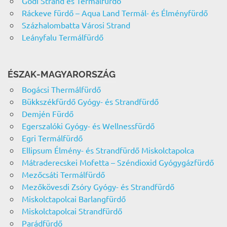
Gödi Strand és Termálfürdő
Ráckeve fürdő – Aqua Land Termál- és Élményfürdő
Százhalombatta Városi Strand
Leányfalu Termálfürdő
ÉSZAK-MAGYARORSZÁG
Bogácsi Thermálfürdő
Bükkszékfürdő Gyógy- és Strandfürdő
Demjén Fürdő
Egerszalóki Gyógy- és Wellnessfürdő
Egri Termálfürdő
Ellipsum Élmény- és Strandfürdő Miskolctapolca
Mátraderecskei Mofetta – Széndioxid Gyógygázfürdő
Mezőcsáti Termálfürdő
Mezőkövesdi Zsóry Gyógy- és Strandfürdő
Miskolctapolcai Barlangfürdő
Miskolctapolcai Strandfürdő
Parádfürdő