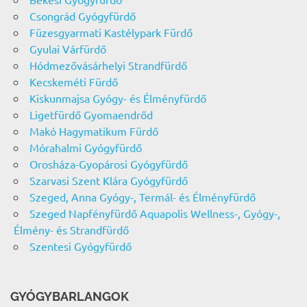
Csongrád Gyógyfürdő
Füzesgyarmati Kastélypark Fürdő
Gyulai Várfürdő
Hódmezővásárhelyi Strandfürdő
Kecskeméti Fürdő
Kiskunmajsa Gyógy- és Élményfürdő
Ligetfürdő Gyomaendrőd
Makó Hagymatikum Fürdő
Mórahalmi Gyógyfürdő
Orosháza-Gyopárosi Gyógyfürdő
Szarvasi Szent Klára Gyógyfürdő
Szeged, Anna Gyógy-, Termál- és Élményfürdő
Szeged Napfényfürdő Aquapolis Wellness-, Gyógy-,
Élmény- és Strandfürdő
Szentesi Gyógyfürdő
GYÓGYBARLANGOK