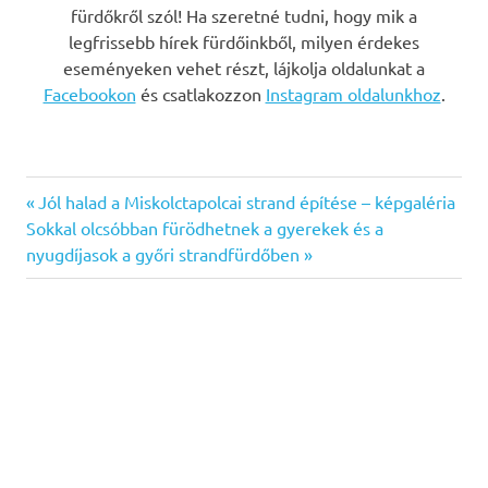
fürdőkről szól! Ha szeretné tudni, hogy mik a
legfrissebb hírek fürdőinkből, milyen érdekes
eseményeken vehet részt, lájkolja oldalunkat a
Facebookon
és csatlakozzon
Instagram oldalunkhoz
.
Previous
Bejegyzés
Jól halad a Miskolctapolcai strand építése – képgaléria
Next
Post:
Sokkal olcsóbban fürödhetnek a gyerekek és a
navigáció
Post:
nyugdíjasok a győri strandfürdőben