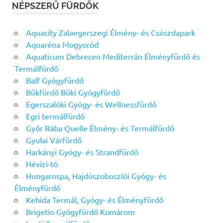
NÉPSZERŰ FÜRDŐK
Aquacity Zalaegerszegi Élmény- és Csúszdapark
Aquaréna Mogyoród
Aquaticum Debrecen Mediterrán Élményfürdő és
Termálfürdő
Balf Gyógyfürdő
Bükfürdő Büki Gyógyfürdő
Egerszalóki Gyógy- és Wellnessfürdő
Egri termálfürdő
Győr Rába Quelle Élmény- és Termálfürdő
Gyulai Várfürdő
Harkányi Gyógy- és Strandfürdő
Hévízi-tó
Hungarospa, Hajdúszoboszlói Gyógy- és
Élményfürdő
Kehida Termál, Gyógy- és Élményfürdő
Brigetio Gyógyfürdő Komárom