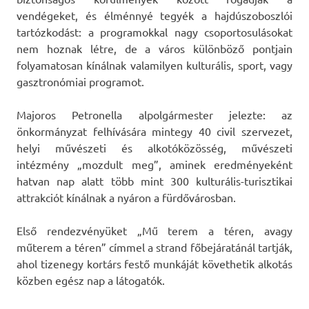
vendégeket, és élménnyé tegyék a hajdúszoboszlói
tartózkodást: a programokkal nagy csoportosulásokat
nem hoznak létre, de a város különböző pontjain
folyamatosan kínálnak valamilyen kulturális, sport, vagy
gasztronómiai programot.
Majoros Petronella alpolgármester jelezte: az
önkormányzat felhívására mintegy 40 civil szervezet,
helyi művészeti és alkotóközösség, művészeti
intézmény „mozdult meg”, aminek eredményeként
hatvan nap alatt több mint 300 kulturális-turisztikai
attrakciót kínálnak a nyáron a fürdővárosban.
Első rendezvényüket „Mű terem a téren, avagy
műterem a téren” címmel a strand főbejáratánál tartják,
ahol tizenegy kortárs festő munkáját követhetik alkotás
közben egész nap a látogatók.