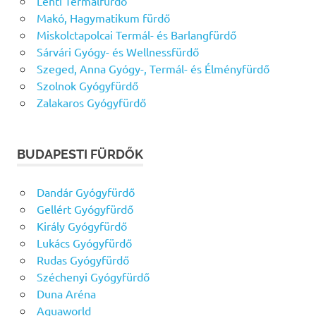
Lenti Termálfürdő
Makó, Hagymatikum fürdő
Miskolctapolcai Termál- és Barlangfürdő
Sárvári Gyógy- és Wellnessfürdő
Szeged, Anna Gyógy-, Termál- és Élményfürdő
Szolnok Gyógyfürdő
Zalakaros Gyógyfürdő
BUDAPESTI FÜRDŐK
Dandár Gyógyfürdő
Gellért Gyógyfürdő
Király Gyógyfürdő
Lukács Gyógyfürdő
Rudas Gyógyfürdő
Széchenyi Gyógyfürdő
Duna Aréna
Aquaworld