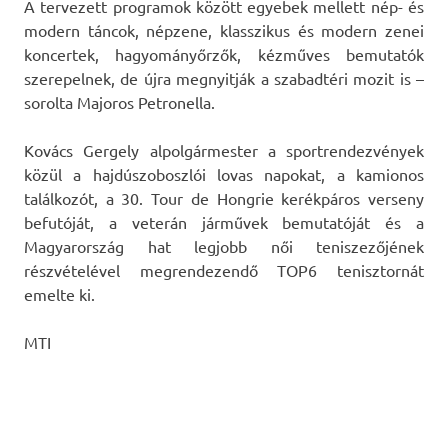
A tervezett programok között egyebek mellett nép- és
modern táncok, népzene, klasszikus és modern zenei
koncertek, hagyományőrzők, kézműves bemutatók
szerepelnek, de újra megnyitják a szabadtéri mozit is –
sorolta Majoros Petronella.
Kovács Gergely alpolgármester a sportrendezvények
közül a hajdúszoboszlói lovas napokat, a kamionos
találkozót, a 30. Tour de Hongrie kerékpáros verseny
befutóját, a veterán járművek bemutatóját és a
Magyarország hat legjobb női teniszezőjének
részvételével megrendezendő TOP6 tenisztornát
emelte ki.
MTI