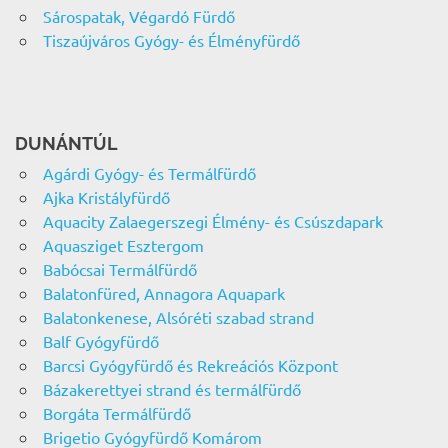
Sárospatak, Végardó Fürdő
Tiszaújváros Gyógy- és Élményfürdő
DUNÁNTÚL
Agárdi Gyógy- és Termálfürdő
Ajka Kristályfürdő
Aquacity Zalaegerszegi Élmény- és Csúszdapark
Aquasziget Esztergom
Babócsai Termálfürdő
Balatonfüred, Annagora Aquapark
Balatonkenese, Alsóréti szabad strand
Balf Gyógyfürdő
Barcsi Gyógyfürdő és Rekreációs Központ
Bázakerettyei strand és termálfürdő
Borgáta Termálfürdő
Brigetio Gyógyfürdő Komárom