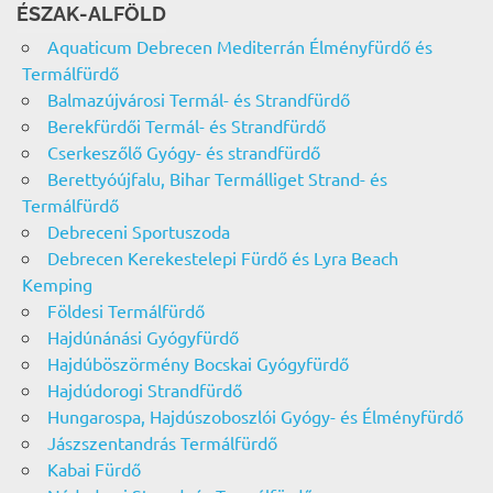
ÉSZAK-ALFÖLD
Aquaticum Debrecen Mediterrán Élményfürdő és
Termálfürdő
Balmazújvárosi Termál- és Strandfürdő
Berekfürdői Termál- és Strandfürdő
Cserkeszőlő Gyógy- és strandfürdő
Berettyóújfalu, Bihar Termálliget Strand- és
Termálfürdő
Debreceni Sportuszoda
Debrecen Kerekestelepi Fürdő és Lyra Beach
Kemping
Földesi Termálfürdő
Hajdúnánási Gyógyfürdő
Hajdúböszörmény Bocskai Gyógyfürdő
Hajdúdorogi Strandfürdő
Hungarospa, Hajdúszoboszlói Gyógy- és Élményfürdő
Jászszentandrás Termálfürdő
Kabai Fürdő