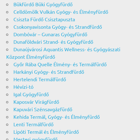
Bükfürdő Büki Gyógyfürdő
Celldömölk Vulkán Gyógy- és Élményfürdő
Csiszta Fürdő Csisztapuszta
Csokonyavisonta Gyógy- és Strandfürdő
Dombóvár – Gunaras Gyógyfürdő
Dunaföldvári Strand- és Gyógyfürdő
Dunaújvárosi Aquantis Wellness- és Gyógyászati
Központ Élményfürdő
Győr Rába Quelle Élmény- és Termálfürdő
Harkányi Gyógy- és Strandfürdő
Hertelendi Termálfürdő
Hévízi-tó
Igal Gyógyfürdő
Kaposvár Virágfürdő
Kapuvári Szénsavgázfürdő
Kehida Termál, Gyógy- és Élményfürdő
Lenti Termálfürdő
Lipóti Termál és Élményfürdő
Mesteri gyógyfürdő