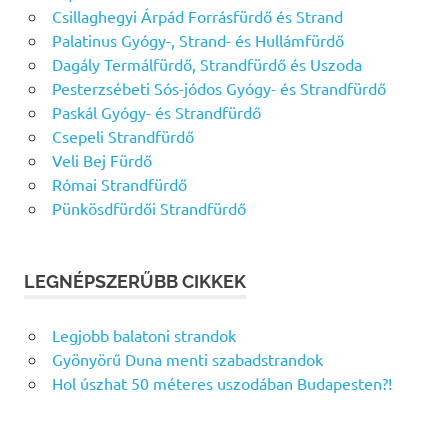
Csillaghegyi Árpád Forrásfürdő és Strand
Palatinus Gyógy-, Strand- és Hullámfürdő
Dagály Termálfürdő, Strandfürdő és Uszoda
Pesterzsébeti Sós-jódos Gyógy- és Strandfürdő
Paskál Gyógy- és Strandfürdő
Csepeli Strandfürdő
Veli Bej Fürdő
Római Strandfürdő
Pünkösdfürdői Strandfürdő
LEGNÉPSZERŰBB CIKKEK
Legjobb balatoni strandok
Gyönyörű Duna menti szabadstrandok
Hol úszhat 50 méteres uszodában Budapesten?!