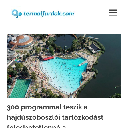
Termalfur
MENU
Skip
to
content
300 programmal teszik a
hajdúszoboszlói tartózkodást
feledhetetlenné a