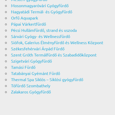
Mosonmagyaróvári Gyógyfürdő
Nagyatádi Termál- és Gyógyfürdő
Orfű Aquapark
Pápai Várkertfürdő
Pécsi Hullámfürdő, strand és uszoda
Sárvári Gyógy- és Wellnessfürdő
Siófok, Galerius Élményfürdő és Wellness Központ
Székesfehérvári Árpád Fürdő
Szent Gróth Termálfürdő és Szabadidőközpont
Szigetvári Gyógyfürdő
Tamási Fürdő
Tatabányai Gyémánt Fürdő
Thermal Spa Siklós – Siklósi gyógyfürdő
Tófürdő Szombathely
Zalakaros Gyógyfürdő