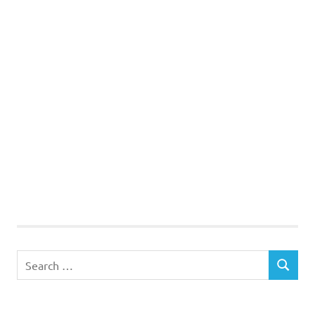
Search
SEARCH
for: