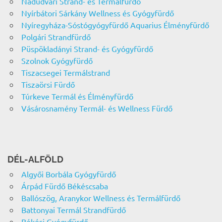
Nádudvari Strand- és Termálfürdő
Nyírbátori Sárkány Wellness és Gyógyfürdő
Nyíregyháza-Sóstógyógyfürdő Aquarius Élményfürdő
Polgári Strandfürdő
Püspökladányi Strand- és Gyógyfürdő
Szolnok Gyógyfürdő
Tiszacsegei Termálstrand
Tiszaörsi Fürdő
Túrkeve Termál és Élményfürdő
Vásárosnamény Termál- és Wellness Fürdő
DÉL-ALFÖLD
Algyői Borbála Gyógyfürdő
Árpád Fürdő Békéscsaba
Ballószög, Aranykor Wellness és Termálfürdő
Battonyai Termál Strandfürdő
Békési Gyógyfürdő