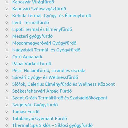
Kaposvár Virágfürdő
Kapuvári Szénsavgázfürdő
Kehida Termál, Gyógy- és Élményfürdő
Lenti Termálfürdő
Lipóti Termál és Élményfürdő
Mesteri gyógyfürdő
Mosonmagyaróvári Gyógyfürdő
Nagyatádi Termál- és Gyógyfürdő
Orfű Aquapark
Pápai Várkertfürdő
Pécsi Hullámfürdő, strand és uszoda
Sárvári Gyógy- és Wellnessfürdő
Siófok, Galerius Élményfürdő és Wellness Központ
Székesfehérvári Árpád Fürdő
Szent Gróth Termálfürdő és Szabadidőközpont
Szigetvári Gyógyfürdő
Tamási Fürdő
Tatabányai Gyémánt Fürdő
Thermal Spa Siklós – Siklósi gyógyfürdő