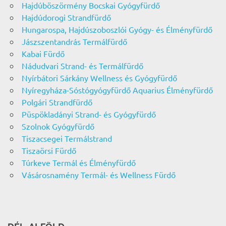
Hajdúböszörmény Bocskai Gyógyfürdő
Hajdúdorogi Strandfürdő
Hungarospa, Hajdúszoboszlói Gyógy- és Élményfürdő
Jászszentandrás Termálfürdő
Kabai Fürdő
Nádudvari Strand- és Termálfürdő
Nyírbátori Sárkány Wellness és Gyógyfürdő
Nyíregyháza-Sóstógyógyfürdő Aquarius Élményfürdő
Polgári Strandfürdő
Püspökladányi Strand- és Gyógyfürdő
Szolnok Gyógyfürdő
Tiszacsegei Termálstrand
Tiszaörsi Fürdő
Túrkeve Termál és Élményfürdő
Vásárosnamény Termál- és Wellness Fürdő