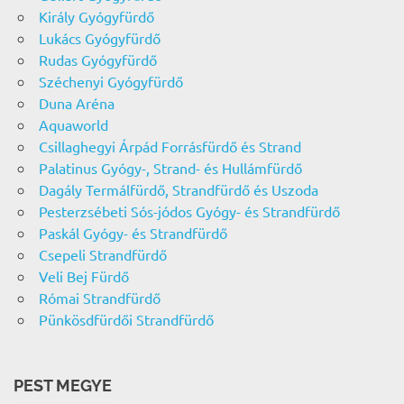
Király Gyógyfürdő
Lukács Gyógyfürdő
Rudas Gyógyfürdő
Széchenyi Gyógyfürdő
Duna Aréna
Aquaworld
Csillaghegyi Árpád Forrásfürdő és Strand
Palatinus Gyógy-, Strand- és Hullámfürdő
Dagály Termálfürdő, Strandfürdő és Uszoda
Pesterzsébeti Sós-jódos Gyógy- és Strandfürdő
Paskál Gyógy- és Strandfürdő
Csepeli Strandfürdő
Veli Bej Fürdő
Római Strandfürdő
Pünkösdfürdői Strandfürdő
PEST MEGYE