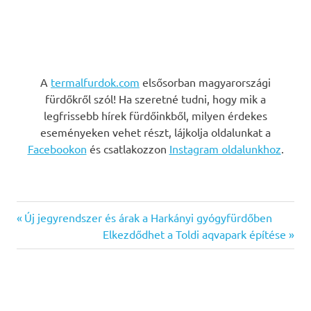
A
termalfurdok.com
elsősorban magyarországi
fürdőkről szól! Ha szeretné tudni, hogy mik a
legfrissebb hírek fürdőinkből, milyen érdekes
eseményeken vehet részt, lájkolja oldalunkat a
Facebookon
és csatlakozzon
Instagram oldalunkhoz
.
Previous
Bejegyzés
Új jegyrendszer és árak a Harkányi gyógyfürdőben
Post:
Next
Elkezdődhet a Toldi aqvapark építése
navigáció
Post: