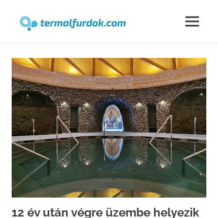
Termalfur
MENU
Skip
to
content
12 év után végre üzembe helyezik