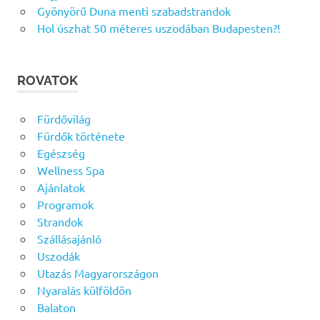
Gyönyörű Duna menti szabadstrandok
Hol úszhat 50 méteres uszodában Budapesten?!
ROVATOK
Fürdővilág
Fürdők története
Egészség
Wellness Spa
Ajánlatok
Programok
Strandok
Szállásajánló
Uszodák
Utazás Magyarországon
Nyaralás külföldön
Balaton