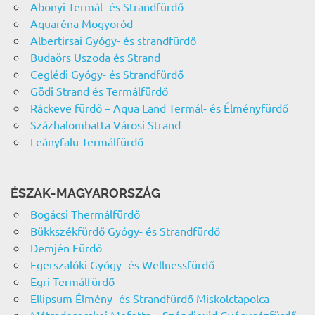
Abonyi Termál- és Strandfürdő
Aquaréna Mogyoród
Albertirsai Gyógy- és strandfürdő
Budaörs Uszoda és Strand
Ceglédi Gyógy- és Strandfürdő
Gödi Strand és Termálfürdő
Ráckeve fürdő – Aqua Land Termál- és Élményfürdő
Százhalombatta Városi Strand
Leányfalu Termálfürdő
ÉSZAK-MAGYARORSZÁG
Bogácsi Thermálfürdő
Bükkszékfürdő Gyógy- és Strandfürdő
Demjén Fürdő
Egerszalóki Gyógy- és Wellnessfürdő
Egri Termálfürdő
Ellipsum Élmény- és Strandfürdő Miskolctapolca