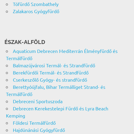
Tófürdő Szombathely
Zalakaros Gyógyfürdő
ÉSZAK-ALFÖLD
Aquaticum Debrecen Mediterrán Élményfürdő és
Termálfürdő
Balmazújvárosi Termál- és Strandfürdő
Berekfürdői Termál- és Strandfürdő
Cserkeszőlő Gyógy- és strandfürdő
Berettyóújfalu, Bihar Termálliget Strand- és
Termálfürdő
Debreceni Sportuszoda
Debrecen Kerekestelepi Fürdő és Lyra Beach
Kemping
Földesi Termálfürdő
Hajdúnánási Gyógyfürdő