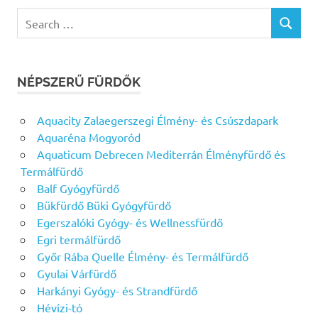
Search
SEARCH
for:
NÉPSZERŰ FÜRDŐK
Aquacity Zalaegerszegi Élmény- és Csúszdapark
Aquaréna Mogyoród
Aquaticum Debrecen Mediterrán Élményfürdő és
Termálfürdő
Balf Gyógyfürdő
Bükfürdő Büki Gyógyfürdő
Egerszalóki Gyógy- és Wellnessfürdő
Egri termálfürdő
Győr Rába Quelle Élmény- és Termálfürdő
Gyulai Várfürdő
Harkányi Gyógy- és Strandfürdő
Hévízi-tó