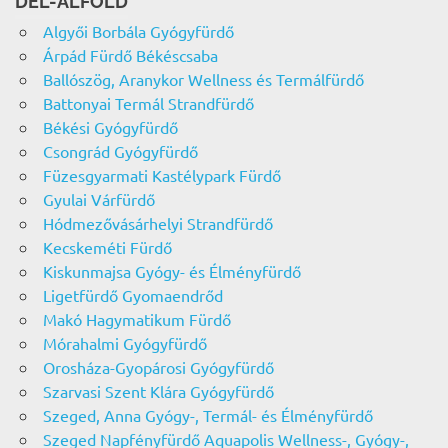
DÉL-ALFÖLD
Algyői Borbála Gyógyfürdő
Árpád Fürdő Békéscsaba
Ballószög, Aranykor Wellness és Termálfürdő
Battonyai Termál Strandfürdő
Békési Gyógyfürdő
Csongrád Gyógyfürdő
Füzesgyarmati Kastélypark Fürdő
Gyulai Várfürdő
Hódmezővásárhelyi Strandfürdő
Kecskeméti Fürdő
Kiskunmajsa Gyógy- és Élményfürdő
Ligetfürdő Gyomaendrőd
Makó Hagymatikum Fürdő
Mórahalmi Gyógyfürdő
Orosháza-Gyopárosi Gyógyfürdő
Szarvasi Szent Klára Gyógyfürdő
Szeged, Anna Gyógy-, Termál- és Élményfürdő
Szeged Napfényfürdő Aquapolis Wellness-, Gyógy-,