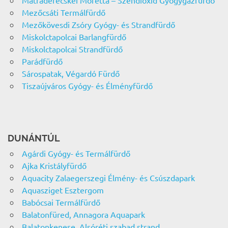
Mátraderecskei Mofetta – Széndioxid Gyógygázfürdő
Mezőcsáti Termálfürdő
Mezőkövesdi Zsóry Gyógy- és Strandfürdő
Miskolctapolcai Barlangfürdő
Miskolctapolcai Strandfürdő
Parádfürdő
Sárospatak, Végardó Fürdő
Tiszaújváros Gyógy- és Élményfürdő
DUNÁNTÚL
Agárdi Gyógy- és Termálfürdő
Ajka Kristályfürdő
Aquacity Zalaegerszegi Élmény- és Csúszdapark
Aquasziget Esztergom
Babócsai Termálfürdő
Balatonfüred, Annagora Aquapark
Balatonkenese, Alsóréti szabad strand