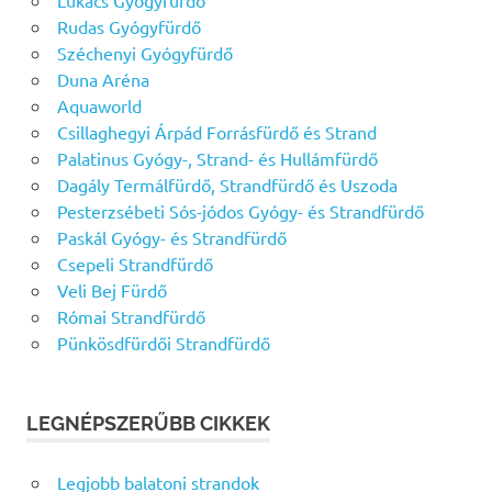
Lukács Gyógyfürdő
Rudas Gyógyfürdő
Széchenyi Gyógyfürdő
Duna Aréna
Aquaworld
Csillaghegyi Árpád Forrásfürdő és Strand
Palatinus Gyógy-, Strand- és Hullámfürdő
Dagály Termálfürdő, Strandfürdő és Uszoda
Pesterzsébeti Sós-jódos Gyógy- és Strandfürdő
Paskál Gyógy- és Strandfürdő
Csepeli Strandfürdő
Veli Bej Fürdő
Római Strandfürdő
Pünkösdfürdői Strandfürdő
LEGNÉPSZERŰBB CIKKEK
Legjobb balatoni strandok