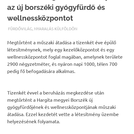
az új borszéki gyógyfürdő és
wellnessközpontot
TERMALFURDOK.COM
FÜRDŐVILÁG
,
NYARALÁS KÜLFÖLDÖN
Megtörtént a műszaki átadása a tizenkét éve épülő
létesítménynek, mely egy kezelőközpontot és egy
wellnessközpontot foglal magában, amelynek területe
2900 négyzetméter, és nyáron napi 1000, télen 700
pedig fő befogadására alkalmas.
Tizenkét évvel a beruházás megkezdése után
megtörtént a Hargita megyei Borszék új
gyógyfürdőjének és wellnessközpontjának műszaki
átadása. Ezzel kezdetét vette a létesítmény üzembe
helyezésének folyamata.