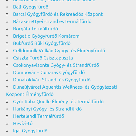
Balf Gyógyfürdő
Barcsi Gyógyfürdő és Rekreációs Központ
Bázakerettyei strand és termálfürdő
Borgáta Termálfürdő
Brigetio Gyógyfürdő Komárom
Bükfürdő Büki Gyógyfürdő
Celldömölk Vulkán Gyógy- és Élményfürdő
Csiszta Fürdő Csisztapuszta
Csokonyavisonta Gyógy- és Strandfürdő
Dombóvár – Gunaras Gyógyfürdő
Dunaföldvári Strand- és Gyógyfürdő
Dunaújvárosi Aquantis Wellness- és Gyógyászati
Központ Élményfürdő
Győr Rába Quelle Élmény- és Termálfürdő
Harkányi Gyógy- és Strandfürdő
Hertelendi Termálfürdő
Hévízi-tó
Igal Gyógyfürdő