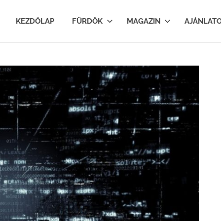
lfurdok.com
KEZDŐLAP
FÜRDŐK
MAGAZIN
AJÁNLAT