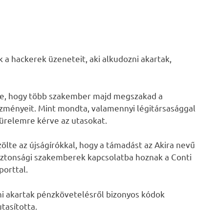
a hackerek üzeneteit, aki alkudozni akartak,
ette, hogy több szakember majd megszakad a
ményeit. Mint mondta, valamennyi légitársasággal
türelemre kérve az utasokat.
ölte az újságírókkal, hogy a támadást az Akira nevű
iztonsági szakemberek kapcsolatba hoznak a Conti
porttal.
ni akartak pénzkövetelésről bizonyos kódok
tasította.