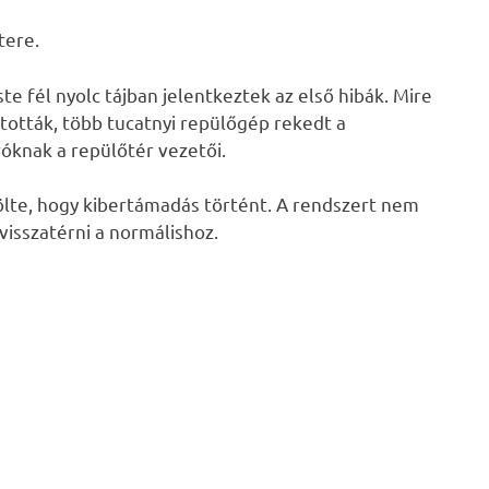
tere.
 fél nyolc tájban jelentkeztek az első hibák. Mire
ították, több tucatnyi repülőgép rekedt a
róknak a repülőtér vezetői.
lte, hogy kibertámadás történt. A rendszert nem
 visszatérni a normálishoz.