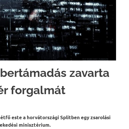
ibertámadás zavarta
ér forgalmát
étfő este a horvátországi Splitben egy zsarolási
lekedési minisztérium.