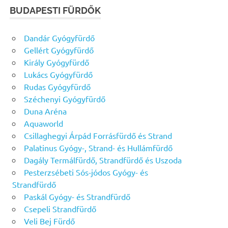
BUDAPESTI FÜRDŐK
Dandár Gyógyfürdő
Gellért Gyógyfürdő
Király Gyógyfürdő
Lukács Gyógyfürdő
Rudas Gyógyfürdő
Széchenyi Gyógyfürdő
Duna Aréna
Aquaworld
Csillaghegyi Árpád Forrásfürdő és Strand
Palatinus Gyógy-, Strand- és Hullámfürdő
Dagály Termálfürdő, Strandfürdő és Uszoda
Pesterzsébeti Sós-jódos Gyógy- és
Strandfürdő
Paskál Gyógy- és Strandfürdő
Csepeli Strandfürdő
Veli Bej Fürdő