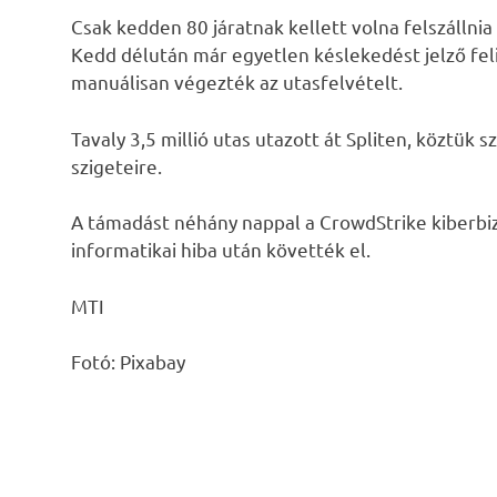
Csak kedden 80 járatnak kellett volna felszállnia
Kedd délután már egyetlen késlekedést jelző feli
manuálisan végezték az utasfelvételt.
Tavaly 3,5 millió utas utazott át Spliten, köztük
szigeteire.
A támadást néhány nappal a CrowdStrike kiberbizto
informatikai hiba után követték el.
MTI
Fotó: Pixabay