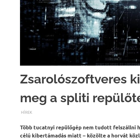
Zsarolószoftveres k
meg a spliti repülőt
TERMALFURDOK.COM
HÍREK
Több tucatnyi repülőgép nem tudott felszállni h
célú kibertámadás miatt – közölte a horvát köz