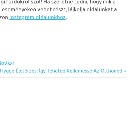
i fürdőkről szól! Ha szeretné tudni, hogy mik a
s eseményeken vehet részt, lájkolja oldalunkat a
zzon
Instagram oldalunkhoz
.
istákat
 Hygge Életérzés: Így Teheted Kellemessé Az Otthonod