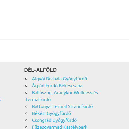
DÉL-ALFÖLD
Algyői Borbála Gyógyfürdő
Árpád Fürdő Békéscsaba
Ballószög, Aranykor Wellness és
s
Termálfürdő
Battonyai Termál Strandfürdő
Békési Gyógyfürdő
Csongrád Gyógyfürdő
Füzesgyarmati Kastélypark