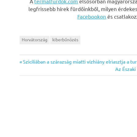
A
termalfurdok.com
elsősorban magyarország
legfrissebb hírek fürdőinkből, milyen érdeke
Facebookon
és csatlako
Horvátország
kiberbűnözés
Previous
Bejegyzés
Szicíliában a szárazság miatti vízhiány elriasztja a tur
Post:
Next
Az Északi
navigáció
Post: