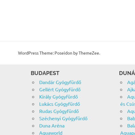
WordPress Theme: Poseidon by ThemeZee.
BUDAPEST
DUNÁ
Dandár Gyógyfürdő
Agá
Gellért Gyógyfürdő
Ajk
Király Gyógyfürdő
Aqu
Lukács Gyógyfürdő
és Csú
Rudas Gyógyfürdő
Aqu
Széchenyi Gyógyfürdő
Bab
Duna Aréna
Bal
Aquaworld
Aquap