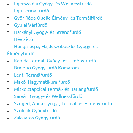
Egerszalóki Gyógy- és Wellnessfürdő
Egri termálfürdő
Győr Rába Quelle Élmény- és Termálfürdő
Gyulai Várfürdő
Harkányi Gyógy- és Strandfürdő
Hévízi-tó
Hungarospa, Hajdúszoboszlói Gyógy- és
Élményfürdő
Kehida Termál, Gyógy- és Élményfürdő
Brigetio Gyógyfürdő Komárom
Lenti Termálfürdő
Makó, Hagymatikum fürdő
Miskolctapolcai Termál- és Barlangfürdő
Sárvári Gyógy- és Wellnessfürdő
Szeged, Anna Gyógy-, Termál- és Élményfürdő
Szolnok Gyógyfürdő
Zalakaros Gyógyfürdő