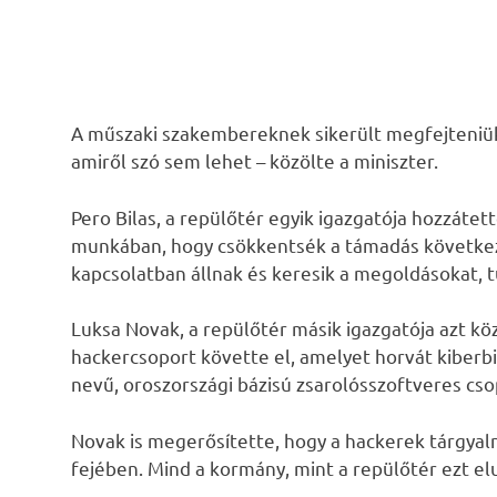
A műszaki szakembereknek sikerült megfejteniük 
amiről szó sem lehet – közölte a miniszter.
Pero Bilas, a repülőtér egyik igazgatója hozzát
munkában, hogy csökkentsék a támadás következ
kapcsolatban állnak és keresik a megoldásokat, 
Luksa Novak, a repülőtér másik igazgatója azt köz
hackercsoport követte el, amelyet horvát kiberb
nevű, oroszországi bázisú zsarolósszoftveres cso
Novak is megerősítette, hogy a hackerek tárgyal
fejében. Mind a kormány, mint a repülőtér ezt elu