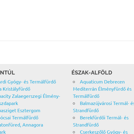
NTÚL
ÉSZAK-ALFÖLD
rdi Gyógy- és Termálfürdő
Aquaticum Debrecen
a Kristályfürdő
Mediterrán Élményfürdő és
acity Zalaegerszegi Élmény-
Termálfürdő
szdapark
Balmazújvárosi Termál- é
asziget Esztergom
Strandfürdő
ócsai Termálfürdő
Berekfürdői Termál- és
atonfüred, Annagora
Strandfürdő
ark
Cserkeszőlő Gyógy- és