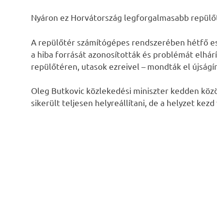
Nyáron ez Horvátország legforgalmasabb repülő
A repülőtér számítógépes rendszerében hétfő este
a hiba forrását azonosították és problémát elhár
repülőtéren, utasok ezreivel – mondták el újságí
Oleg Butkovic közlekedési miniszter kedden közö
sikerült teljesen helyreállítani, de a helyzet kezd