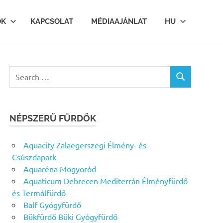
OK
KAPCSOLAT
MÉDIAAJÁNLAT
HU
Search
SEARCH
for:
NÉPSZERŰ FÜRDŐK
Aquacity Zalaegerszegi Élmény- és
Csúszdapark
Aquaréna Mogyoród
Aquaticum Debrecen Mediterrán Élményfürdő
és Termálfürdő
Balf Gyógyfürdő
Bükfürdő Büki Gyógyfürdő