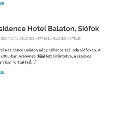
BB
sidence Hotel Balaton, Siófok
ALFURDOK.COM
NESS AKCIÓ
,
WELLNESS HÉTVÉGE
,
WELLNESS HOTELEK
el Residence Balaton négy csillagos szálloda Siófokon. A
 2008-ban Aranynap díjjal lett kitüntetve, a szálloda
n komforttal fel[…]
BB