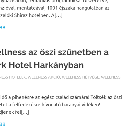
yoázisában, tematikus programokkal fűszerezve,
nzióval, mentateával, 1001 éjszaka hangulatban az
zalóki Shiraz hotelben. A[…]
BB
llness az őszi szünetben a
rk Hotel Harkányban
ALFURDOK.COM
NESS HOTELEK
,
WELLNESS AKCIÓ
,
WELLNESS HÉTVÉGE
,
WELLNESS
z idő a pihenésre az egész család számára! Töltsék az őszi
tet a felfedezésre hívogató baranyai vidéken!
djenek fel[…]
BB