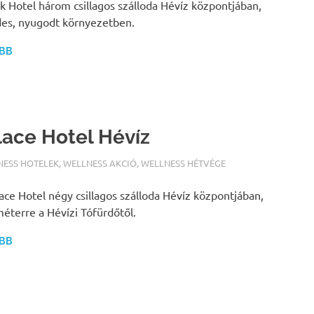
k Hotel három csillagos szálloda Hévíz központjában,
es, nyugodt környezetben.
BB
lace Hotel Hévíz
ALFURDOK.COM
NESS HOTELEK
,
WELLNESS AKCIÓ
,
WELLNESS HÉTVÉGE
ace Hotel négy csillagos szálloda Hévíz központjában,
éterre a Hévízi Tófürdőtől.
BB