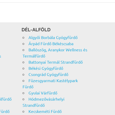
DÉL-ALFÖLD
Algyői Borbála Gyógyfürdő
Árpád Fürdő Békéscsaba
Ballószög, Aranykor Wellness és
s
Termálfürdő
Battonyai Termál Strandfürdő
Békési Gyógyfürdő
Csongrád Gyógyfürdő
Füzesgyarmati Kastélypark
Fürdő
Gyulai Várfürdő
álfürdő
Hódmezővásárhelyi
Strandfürdő
Fürdő
Kecskeméti Fürdő