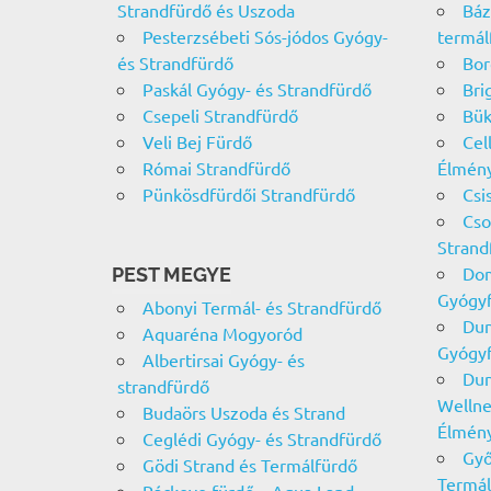
Strandfürdő és Uszoda
Báz
Pesterzsébeti Sós-jódos Gyógy-
termál
és Strandfürdő
Bor
Paskál Gyógy- és Strandfürdő
Bri
Csepeli Strandfürdő
Bük
Veli Bej Fürdő
Cel
Római Strandfürdő
Élmén
Pünkösdfürdői Strandfürdő
Csi
Cso
Strand
Dom
PEST MEGYE
Gyógy
Abonyi Termál- és Strandfürdő
Dun
Aquaréna Mogyoród
Gyógy
Albertirsai Gyógy- és
Dun
strandfürdő
Wellne
Budaörs Uszoda és Strand
Élmén
Ceglédi Gyógy- és Strandfürdő
Győ
Gödi Strand és Termálfürdő
Termál
Ráckeve fürdő – Aqua Land