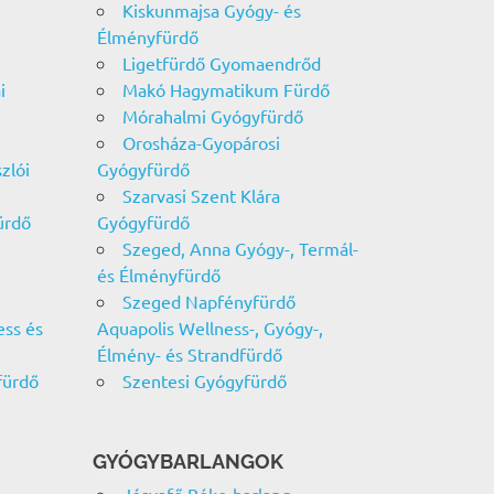
Kiskunmajsa Gyógy- és
Élményfürdő
Ligetfürdő Gyomaendrőd
i
Makó Hagymatikum Fürdő
Mórahalmi Gyógyfürdő
Orosháza-Gyopárosi
zlói
Gyógyfürdő
Szarvasi Szent Klára
ürdő
Gyógyfürdő
Szeged, Anna Gyógy-, Termál-
és Élményfürdő
Szeged Napfényfürdő
ess és
Aquapolis Wellness-, Gyógy-,
Élmény- és Strandfürdő
fürdő
Szentesi Gyógyfürdő
GYÓGYBARLANGOK
Jósvafő Béke-barlang