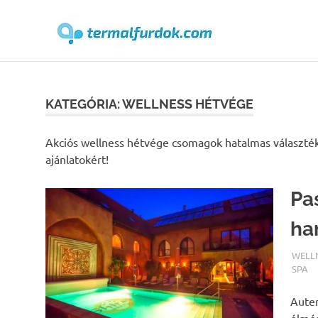
Terma
Skip
to
content
KATEGÓRIA:
WELLNESS HÉTVÉGE
Akciós wellness hétvége csomagok hatalmas választék
ajánlatokért!
Pa
ha
TERM
WELL
SPA
Auten