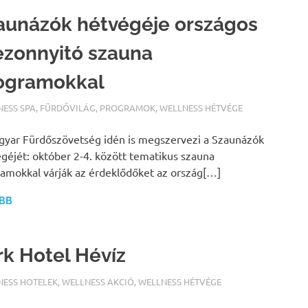
aunázók hétvégéje országos
ezonnyitó szauna
ogramokkal
ALFURDOK.COM
NESS SPA
,
FÜRDŐVILÁG
,
PROGRAMOK
,
WELLNESS HÉTVÉGE
yar Fürdőszövetség idén is megszervezi a Szaunázók
géjét: október 2-4. között tematikus szauna
amokkal várják az érdeklődőket az ország[…]
BB
rk Hotel Hévíz
ALFURDOK.COM
NESS HOTELEK
,
WELLNESS AKCIÓ
,
WELLNESS HÉTVÉGE