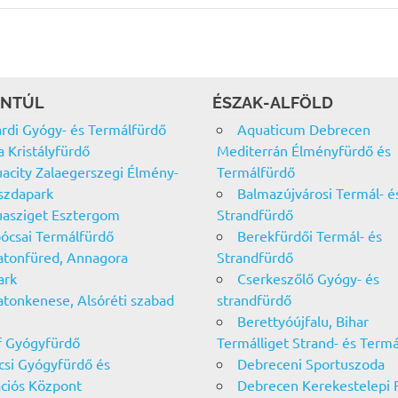
NTÚL
ÉSZAK-ALFÖLD
rdi Gyógy- és Termálfürdő
Aquaticum Debrecen
a Kristályfürdő
Mediterrán Élményfürdő és
acity Zalaegerszegi Élmény-
Termálfürdő
szdapark
Balmazújvárosi Termál- é
asziget Esztergom
Strandfürdő
ócsai Termálfürdő
Berekfürdői Termál- és
atonfüred, Annagora
Strandfürdő
ark
Cserkeszőlő Gyógy- és
atonkenese, Alsóréti szabad
strandfürdő
Berettyóújfalu, Bihar
f Gyógyfürdő
Termálliget Strand- és Term
csi Gyógyfürdő és
Debreceni Sportuszoda
ciós Központ
Debrecen Kerekestelepi 