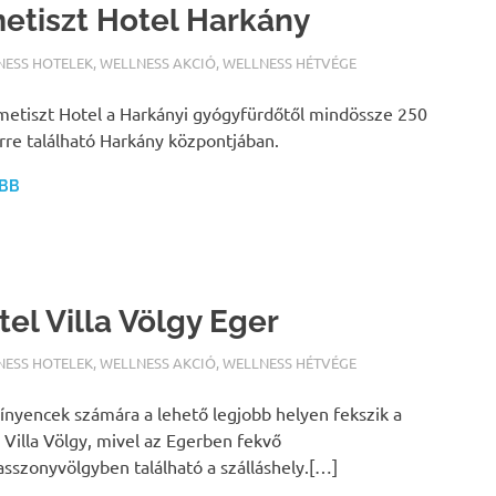
etiszt Hotel Harkány
ALFURDOK.COM
NESS HOTELEK
,
WELLNESS AKCIÓ
,
WELLNESS HÉTVÉGE
etiszt Hotel a Harkányi gyógyfürdőtől mindössze 250
re található Harkány központjában.
BB
tel Villa Völgy Eger
ALFURDOK.COM
NESS HOTELEK
,
WELLNESS AKCIÓ
,
WELLNESS HÉTVÉGE
ínyencek számára a lehető legjobb helyen fekszik a
 Villa Völgy, mivel az Egerben fekvő
sszonyvölgyben található a szálláshely.[…]