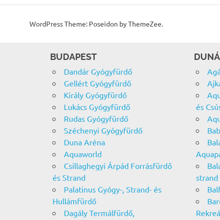
WordPress Theme: Poseidon by ThemeZee.
BUDAPEST
DUNÁ
Dandár Gyógyfürdő
Agá
Gellért Gyógyfürdő
Ajk
Király Gyógyfürdő
Aqu
Lukács Gyógyfürdő
és Csú
Rudas Gyógyfürdő
Aqu
Széchenyi Gyógyfürdő
Bab
Duna Aréna
Bal
Aquaworld
Aquap
Csillaghegyi Árpád Forrásfürdő
Bal
és Strand
strand
Palatinus Gyógy-, Strand- és
Bal
Hullámfürdő
Bar
Dagály Termálfürdő,
Rekreá