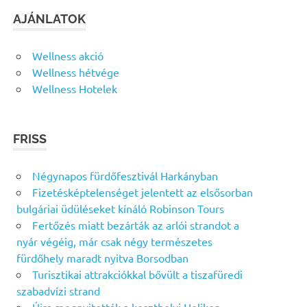
AJÁNLATOK
Wellness akció
Wellness hétvége
Wellness Hotelek
FRISS
Négynapos fürdőfesztivál Harkányban
Fizetésképtelenséget jelentett az elsősorban
bulgáriai üdüléseket kínáló Robinson Tours
Fertőzés miatt bezárták az arlói strandot a
nyár végéig, már csak négy természetes
fürdőhely maradt nyitva Borsodban
Turisztikai attrakciókkal bővült a tiszafüredi
szabadvízi strand
Újra megnyitották a keszthelyi Helikon