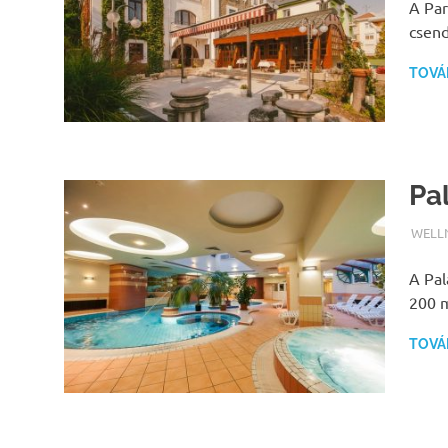
A Par
csend
TOVÁ
Pa
TERM
WELL
A Pal
200 m
TOVÁ