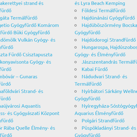
akerettyei strand és
és Lyra Beach Kemping
fürdő
Földesi Termálfürdő
gáta Termálfürdő
Hajdúnánási Gyógyfürdő
getio Gyógyfürdő Komárom
Hajdúböszörmény Bocska
fürdő Büki Gyógyfürdő
Gyógyfürdő
ldömölk Vulkán Gyógy- és
Hajdúdorogi Strandfürdő
yfürdő
Hungarospa, Hajdúszobos
szta Fürdő Csisztapuszta
Gyógy- és Élményfürdő
konyavisonta Gyógy- és
Jászszentandrás Termálf
fürdő
Kabai Fürdő
bóvár – Gunaras
Nádudvari Strand- és
fürdő
Termálfürdő
aföldvári Strand- és
Nyírbátori Sárkány Welln
fürdő
Gyógyfürdő
aújvárosi Aquantis
Nyíregyháza-Sóstógyógy
ss- és Gyógyászati Központ
Aquarius Élményfürdő
yfürdő
Polgári Strandfürdő
r Rába Quelle Élmény- és
Püspökladányi Strand- és
fürdő
Gyógyfürdő