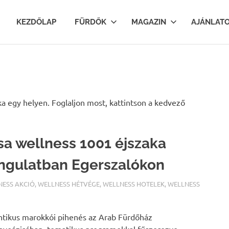
lfurdok.com
KEZDŐLAP
FÜRDŐK
MAGAZIN
AJÁNLAT
a egy helyen. Foglaljon most, kattintson a kedvező
sa wellness 1001 éjszaka
ngulatban Egerszalókon
ALFURDOK.COM
NESS AKCIÓ
,
WELLNESS HÉTVÉGE
,
WELLNESS HOTELEK
,
WELLNESS
tikus marokkói pihenés az Arab Fürdőház