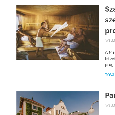
Sz
sz
pr
TERM
WELL
A Mag
hétvé
progr
TOVÁ
Pa
TERM
WELL