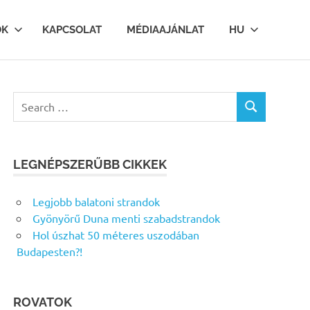
OK
KAPCSOLAT
MÉDIAAJÁNLAT
HU
Search
SEARCH
for:
LEGNÉPSZERŰBB CIKKEK
Legjobb balatoni strandok
Gyönyörű Duna menti szabadstrandok
Hol úszhat 50 méteres uszodában
Budapesten?!
ROVATOK