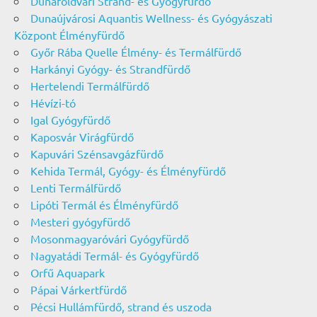
Dunaföldvári Strand- és Gyógyfürdő
Dunaújvárosi Aquantis Wellness- és Gyógyászati
Központ Élményfürdő
Győr Rába Quelle Élmény- és Termálfürdő
Harkányi Gyógy- és Strandfürdő
Hertelendi Termálfürdő
Hévízi-tó
Igal Gyógyfürdő
Kaposvár Virágfürdő
Kapuvári Szénsavgázfürdő
Kehida Termál, Gyógy- és Élményfürdő
Lenti Termálfürdő
Lipóti Termál és Élményfürdő
Mesteri gyógyfürdő
Mosonmagyaróvári Gyógyfürdő
Nagyatádi Termál- és Gyógyfürdő
Orfű Aquapark
Pápai Várkertfürdő
Pécsi Hullámfürdő, strand és uszoda