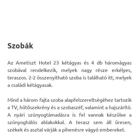
Szobák
Az Ametiszt Hotel 23 kétágyas és 4 db háromágyas
szobával rendelkezik, melyek nagy része erkélyes,
teraszos. 2-2 összenyitható szoba is található itt, melyek
a családi kétágyasak.
Mind a három fajta szoba alapfelszereltségéhez tartozik
a TV, hűtőszekrény és a szobaszéf, valamint a hajszárító.
A nyári szúnyogtámadásra is fel vannak készülve a
szúnyoghálós ablakokkal. A terasz sem áll üresen,
székek és asztal várják a pihenésre vágyó embereket.