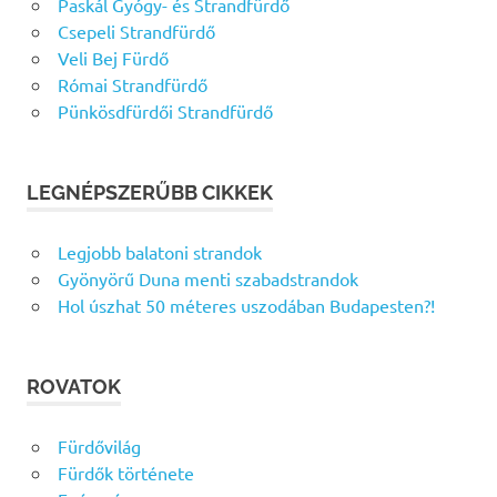
Paskál Gyógy- és Strandfürdő
Csepeli Strandfürdő
Veli Bej Fürdő
Római Strandfürdő
Pünkösdfürdői Strandfürdő
LEGNÉPSZERŰBB CIKKEK
Legjobb balatoni strandok
Gyönyörű Duna menti szabadstrandok
Hol úszhat 50 méteres uszodában Budapesten?!
ROVATOK
Fürdővilág
Fürdők története