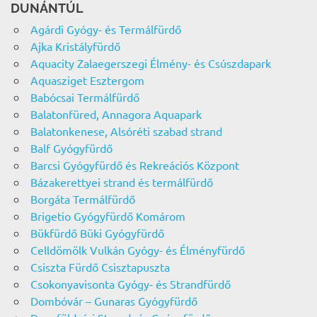
DUNÁNTÚL
Agárdi Gyógy- és Termálfürdő
Ajka Kristályfürdő
Aquacity Zalaegerszegi Élmény- és Csúszdapark
Aquasziget Esztergom
Babócsai Termálfürdő
Balatonfüred, Annagora Aquapark
Balatonkenese, Alsóréti szabad strand
Balf Gyógyfürdő
Barcsi Gyógyfürdő és Rekreációs Központ
Bázakerettyei strand és termálfürdő
Borgáta Termálfürdő
Brigetio Gyógyfürdő Komárom
Bükfürdő Büki Gyógyfürdő
Celldömölk Vulkán Gyógy- és Élményfürdő
Csiszta Fürdő Csisztapuszta
Csokonyavisonta Gyógy- és Strandfürdő
Dombóvár – Gunaras Gyógyfürdő