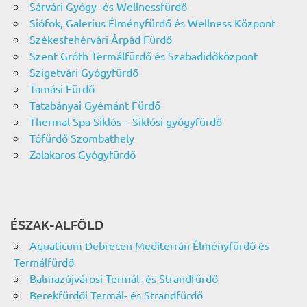
Sárvári Gyógy- és Wellnessfürdő
Siófok, Galerius Élményfürdő és Wellness Központ
Székesfehérvári Árpád Fürdő
Szent Gróth Termálfürdő és Szabadidőközpont
Szigetvári Gyógyfürdő
Tamási Fürdő
Tatabányai Gyémánt Fürdő
Thermal Spa Siklós – Siklósi gyógyfürdő
Tófürdő Szombathely
Zalakaros Gyógyfürdő
ÉSZAK-ALFÖLD
Aquaticum Debrecen Mediterrán Élményfürdő és
Termálfürdő
Balmazújvárosi Termál- és Strandfürdő
Berekfürdői Termál- és Strandfürdő