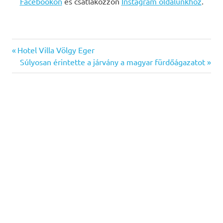
Facebookon
és csatlakozzon
Instagram oldalunkhoz
.
Previous
Bejegyzés
Hotel Villa Völgy Eger
Post:
Next
Súlyosan érintette a járvány a magyar fürdőágazatot
navigáció
Post: