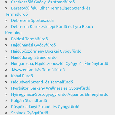
Cserkeszőlő Gyógy- és strandfürdő
Berettyóújfalu, Bihar Termálliget Strand- és
Termálfürdő
Debreceni Sportuszoda
Debrecen Kerekestelepi Fürdő és Lyra Beach
Kemping
Földesi Termálfürdő
Hajdúnánási Gyógyfürdő
Hajdúböszörmény Bocskai Gyógyfürdő
Hajdúdorogi Strandfürdő
Hungarospa, Hajdúszoboszlói Gyógy- és Élményfürdő
Jászszentandrás Termálfürdő
Kabai Fürdő
Nádudvari Strand- és Termálfürdő
Nyírbátori Sárkány Wellness és Gyógyfürdő
Nyíregyháza-Sóstógyógyfürdő Aquarius Élményfürdő
Polgári Strandfürdő
Püspökladányi Strand- és Gyógyfürdő
Szolnok Gyógyfürdő