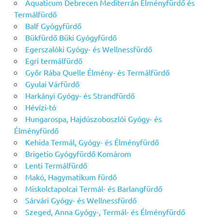
Aquaticum Debrecen Mediterrán Élményfürdő és
Termálfürdő
Balf Gyógyfürdő
Bükfürdő Büki Gyógyfürdő
Egerszalóki Gyógy- és Wellnessfürdő
Egri termálfürdő
Győr Rába Quelle Élmény- és Termálfürdő
Gyulai Várfürdő
Harkányi Gyógy- és Strandfürdő
Hévízi-tó
Hungarospa, Hajdúszoboszlói Gyógy- és
Élményfürdő
Kehida Termál, Gyógy- és Élményfürdő
Brigetio Gyógyfürdő Komárom
Lenti Termálfürdő
Makó, Hagymatikum fürdő
Miskolctapolcai Termál- és Barlangfürdő
Sárvári Gyógy- és Wellnessfürdő
Szeged, Anna Gyógy-, Termál- és Élményfürdő