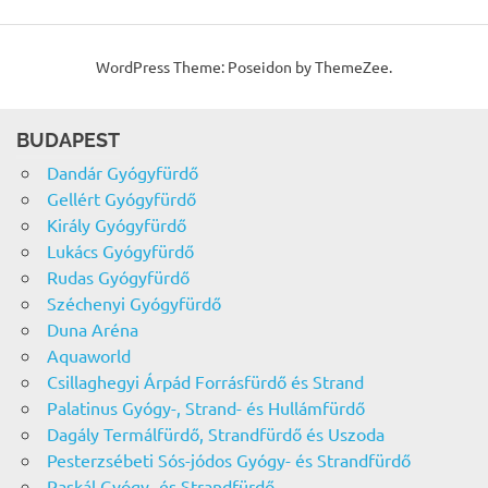
WordPress Theme: Poseidon by ThemeZee.
BUDAPEST
Dandár Gyógyfürdő
Gellért Gyógyfürdő
Király Gyógyfürdő
Lukács Gyógyfürdő
Rudas Gyógyfürdő
Széchenyi Gyógyfürdő
Duna Aréna
Aquaworld
Csillaghegyi Árpád Forrásfürdő és Strand
Palatinus Gyógy-, Strand- és Hullámfürdő
Dagály Termálfürdő, Strandfürdő és Uszoda
Pesterzsébeti Sós-jódos Gyógy- és Strandfürdő
Paskál Gyógy- és Strandfürdő