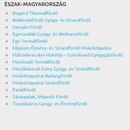
ÉSZAK-MAGYARORSZÁG
Bogácsi Thermálfürdő
Bükkszékfürdő Gyógy- és Strandfürdő
Demjén Fürdő
Egerszalóki Gyógy- és Wellnessfürdő
Egri Termálfürdő
Ellipsum Élmény- és Strandfürdő Miskolctapolca
Mátraderecskei Mofetta – Széndioxid Gyógygázfürdő
Mezőcsáti Termálfürdő
Mezőkövesdi Zsóry Gyógy- és Strandfürdő
Miskolctapolcai Barlangfürdő
Miskolctapolcai Strandfürdő
Parádfürdő
Sárospatak, Végardó Fürdő
Tiszaújváros Gyógy- és Élményfürdő