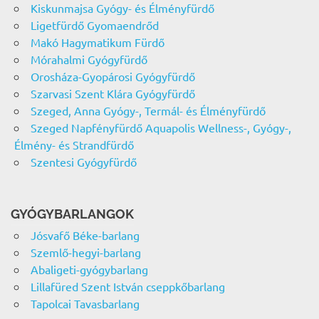
Kiskunmajsa Gyógy- és Élményfürdő
Ligetfürdő Gyomaendrőd
Makó Hagymatikum Fürdő
Mórahalmi Gyógyfürdő
Orosháza-Gyopárosi Gyógyfürdő
Szarvasi Szent Klára Gyógyfürdő
Szeged, Anna Gyógy-, Termál- és Élményfürdő
Szeged Napfényfürdő Aquapolis Wellness-, Gyógy-,
Élmény- és Strandfürdő
Szentesi Gyógyfürdő
GYÓGYBARLANGOK
Jósvafő Béke-barlang
Szemlő-hegyi-barlang
Abaligeti-gyógybarlang
Lillafüred Szent István cseppkőbarlang
Tapolcai Tavasbarlang