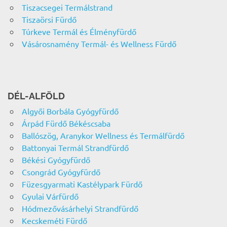
Tiszacsegei Termálstrand
Tiszaörsi Fürdő
Túrkeve Termál és Élményfürdő
Vásárosnamény Termál- és Wellness Fürdő
DÉL-ALFÖLD
Algyői Borbála Gyógyfürdő
Árpád Fürdő Békéscsaba
Ballószög, Aranykor Wellness és Termálfürdő
Battonyai Termál Strandfürdő
Békési Gyógyfürdő
Csongrád Gyógyfürdő
Füzesgyarmati Kastélypark Fürdő
Gyulai Várfürdő
Hódmezővásárhelyi Strandfürdő
Kecskeméti Fürdő