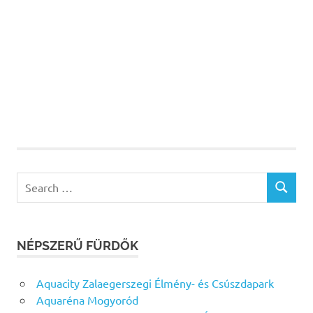
Search
SEARCH
for:
NÉPSZERŰ FÜRDŐK
Aquacity Zalaegerszegi Élmény- és Csúszdapark
Aquaréna Mogyoród