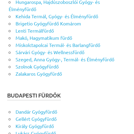
Hungarospa, Hajdúszoboszlói Gyógy- és
Élményfürdő
Kehida Termál, Gyógy- és Élményfürdő
Brigetio Gyógyfürdő Komárom
Lenti Termálfürdő
Makó, Hagymatikum fürdő
Miskolctapolcai Termál- és Barlangfürdő
Sárvári Gyógy- és Wellnessfürdő
Szeged, Anna Gyógy-, Termál- és Élményfürdő
Szolnok Gyógyfürdő
Zalakaros Gyógyfürdő
BUDAPESTI FÜRDŐK
Dandár Gyógyfürdő
Gellért Gyógyfürdő
Király Gyógyfürdő
Lukács Gyógyfürdő