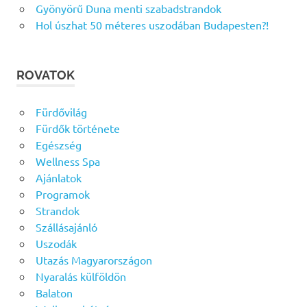
Gyönyörű Duna menti szabadstrandok
Hol úszhat 50 méteres uszodában Budapesten?!
ROVATOK
Fürdővilág
Fürdők története
Egészség
Wellness Spa
Ajánlatok
Programok
Strandok
Szállásajánló
Uszodák
Utazás Magyarországon
Nyaralás külföldön
Balaton