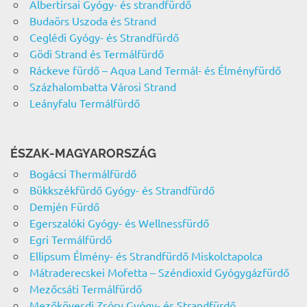
Albertirsai Gyógy- és strandfürdő
Budaörs Uszoda és Strand
Ceglédi Gyógy- és Strandfürdő
Gödi Strand és Termálfürdő
Ráckeve fürdő – Aqua Land Termál- és Élményfürdő
Százhalombatta Városi Strand
Leányfalu Termálfürdő
ÉSZAK-MAGYARORSZÁG
Bogácsi Thermálfürdő
Bükkszékfürdő Gyógy- és Strandfürdő
Demjén Fürdő
Egerszalóki Gyógy- és Wellnessfürdő
Egri Termálfürdő
Ellipsum Élmény- és Strandfürdő Miskolctapolca
Mátraderecskei Mofetta – Széndioxid Gyógygázfürdő
Mezőcsáti Termálfürdő
Mezőkövesdi Zsóry Gyógy- és Strandfürdő