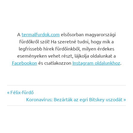
A
termalfurdok.com
elsősorban magyarországi
fürdőkről szól! Ha szeretné tudni, hogy mik a
legfrissebb hírek fürdőinkből, milyen érdekes
eseményeken vehet részt, lájkolja oldalunkat a
Facebookon
és csatlakozzon
Instagram oldalunkhoz
.
Previous
Bejegyzés
Félix-fürdő
Post:
Next
Koronavírus: Bezárták az egri Bitskey uszodát
navigáció
Post: