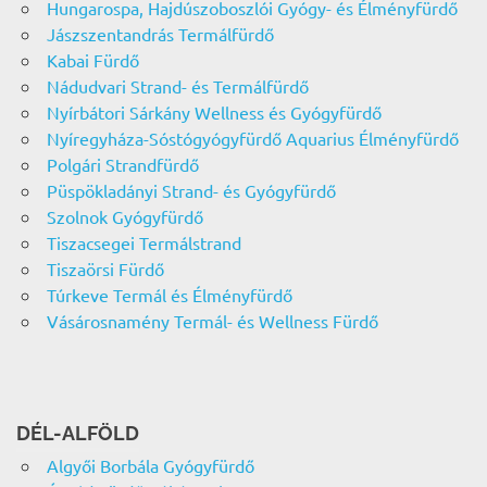
Hungarospa, Hajdúszoboszlói Gyógy- és Élményfürdő
Jászszentandrás Termálfürdő
Kabai Fürdő
Nádudvari Strand- és Termálfürdő
Nyírbátori Sárkány Wellness és Gyógyfürdő
Nyíregyháza-Sóstógyógyfürdő Aquarius Élményfürdő
Polgári Strandfürdő
Püspökladányi Strand- és Gyógyfürdő
Szolnok Gyógyfürdő
Tiszacsegei Termálstrand
Tiszaörsi Fürdő
Túrkeve Termál és Élményfürdő
Vásárosnamény Termál- és Wellness Fürdő
DÉL-ALFÖLD
Algyői Borbála Gyógyfürdő