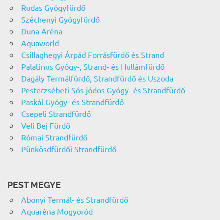
Rudas Gyógyfürdő
Széchenyi Gyógyfürdő
Duna Aréna
Aquaworld
Csillaghegyi Árpád Forrásfürdő és Strand
Palatinus Gyógy-, Strand- és Hullámfürdő
Dagály Termálfürdő, Strandfürdő és Uszoda
Pesterzsébeti Sós-jódos Gyógy- és Strandfürdő
Paskál Gyógy- és Strandfürdő
Csepeli Strandfürdő
Veli Bej Fürdő
Római Strandfürdő
Pünkösdfürdői Strandfürdő
PEST MEGYE
Abonyi Termál- és Strandfürdő
Aquaréna Mogyoród