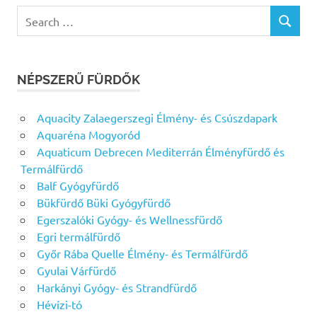
Search
SEARCH
for:
NÉPSZERŰ FÜRDŐK
Aquacity Zalaegerszegi Élmény- és Csúszdapark
Aquaréna Mogyoród
Aquaticum Debrecen Mediterrán Élményfürdő és
Termálfürdő
Balf Gyógyfürdő
Bükfürdő Büki Gyógyfürdő
Egerszalóki Gyógy- és Wellnessfürdő
Egri termálfürdő
Győr Rába Quelle Élmény- és Termálfürdő
Gyulai Várfürdő
Harkányi Gyógy- és Strandfürdő
Hévízi-tó