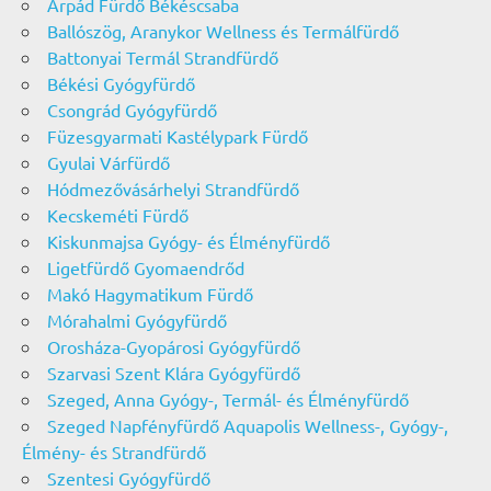
Árpád Fürdő Békéscsaba
Ballószög, Aranykor Wellness és Termálfürdő
Battonyai Termál Strandfürdő
Békési Gyógyfürdő
Csongrád Gyógyfürdő
Füzesgyarmati Kastélypark Fürdő
Gyulai Várfürdő
Hódmezővásárhelyi Strandfürdő
Kecskeméti Fürdő
Kiskunmajsa Gyógy- és Élményfürdő
Ligetfürdő Gyomaendrőd
Makó Hagymatikum Fürdő
Mórahalmi Gyógyfürdő
Orosháza-Gyopárosi Gyógyfürdő
Szarvasi Szent Klára Gyógyfürdő
Szeged, Anna Gyógy-, Termál- és Élményfürdő
Szeged Napfényfürdő Aquapolis Wellness-, Gyógy-,
Élmény- és Strandfürdő
Szentesi Gyógyfürdő