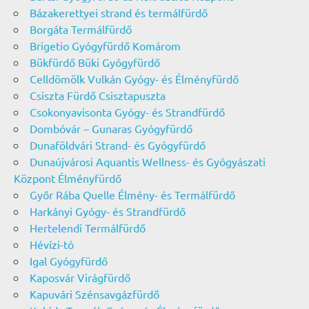
Bázakerettyei strand és termálfürdő
Borgáta Termálfürdő
Brigetio Gyógyfürdő Komárom
Bükfürdő Büki Gyógyfürdő
Celldömölk Vulkán Gyógy- és Élményfürdő
Csiszta Fürdő Csisztapuszta
Csokonyavisonta Gyógy- és Strandfürdő
Dombóvár – Gunaras Gyógyfürdő
Dunaföldvári Strand- és Gyógyfürdő
Dunaújvárosi Aquantis Wellness- és Gyógyászati
Központ Élményfürdő
Győr Rába Quelle Élmény- és Termálfürdő
Harkányi Gyógy- és Strandfürdő
Hertelendi Termálfürdő
Hévízi-tó
Igal Gyógyfürdő
Kaposvár Virágfürdő
Kapuvári Szénsavgázfürdő