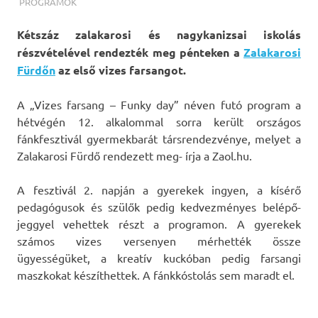
TERMALFURDOK.COM
PROGRAMOK
Kétszáz zalakarosi és nagykanizsai iskolás
részvételével rendezték meg pénteken a
Zalakarosi
Fürdőn
az első vizes farsangot.
A „Vizes farsang – Funky day” néven futó program a
hétvégén 12. alkalommal sorra került országos
fánkfesztivál gyermekbarát társrendezvénye, melyet a
Zalakarosi Fürdő rendezett meg- írja a Zaol.hu.
A fesztivál 2. napján a gyerekek ingyen, a kísérő
pedagógusok és szülők pedig kedvezményes belépő­
jeggyel vehettek részt a programon. A gyerekek
számos vizes versenyen mérhették össze
ügyességüket, a kreatív kuckóban pedig farsangi
maszkokat készíthettek. A fánkkóstolás sem maradt el.