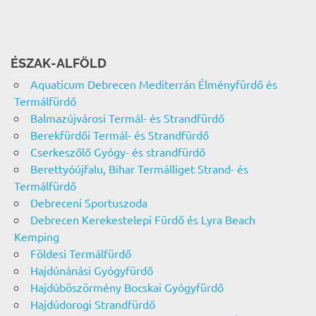
ÉSZAK-ALFÖLD
Aquaticum Debrecen Mediterrán Élményfürdő és
Termálfürdő
Balmazújvárosi Termál- és Strandfürdő
Berekfürdői Termál- és Strandfürdő
Cserkeszőlő Gyógy- és strandfürdő
Berettyóújfalu, Bihar Termálliget Strand- és
Termálfürdő
Debreceni Sportuszoda
Debrecen Kerekestelepi Fürdő és Lyra Beach
Kemping
Földesi Termálfürdő
Hajdúnánási Gyógyfürdő
Hajdúböszörmény Bocskai Gyógyfürdő
Hajdúdorogi Strandfürdő