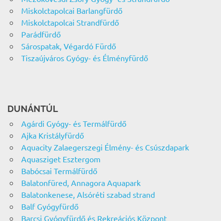
Miskolctapolcai Barlangfürdő
Miskolctapolcai Strandfürdő
Parádfürdő
Sárospatak, Végardó Fürdő
Tiszaújváros Gyógy- és Élményfürdő
DUNÁNTÚL
Agárdi Gyógy- és Termálfürdő
Ajka Kristályfürdő
Aquacity Zalaegerszegi Élmény- és Csúszdapark
Aquasziget Esztergom
Babócsai Termálfürdő
Balatonfüred, Annagora Aquapark
Balatonkenese, Alsóréti szabad strand
Balf Gyógyfürdő
Barcsi Gyógyfürdő és Rekreációs Központ