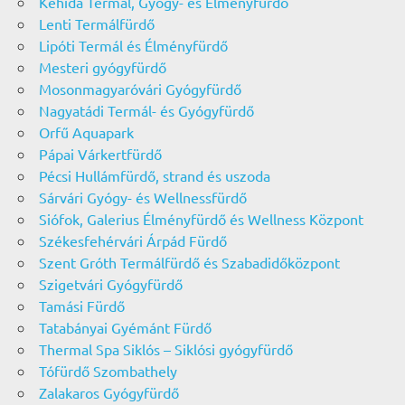
Kehida Termál, Gyógy- és Élményfürdő
Lenti Termálfürdő
Lipóti Termál és Élményfürdő
Mesteri gyógyfürdő
Mosonmagyaróvári Gyógyfürdő
Nagyatádi Termál- és Gyógyfürdő
Orfű Aquapark
Pápai Várkertfürdő
Pécsi Hullámfürdő, strand és uszoda
Sárvári Gyógy- és Wellnessfürdő
Siófok, Galerius Élményfürdő és Wellness Központ
Székesfehérvári Árpád Fürdő
Szent Gróth Termálfürdő és Szabadidőközpont
Szigetvári Gyógyfürdő
Tamási Fürdő
Tatabányai Gyémánt Fürdő
Thermal Spa Siklós – Siklósi gyógyfürdő
Tófürdő Szombathely
Zalakaros Gyógyfürdő