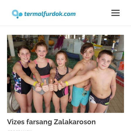
Termalfur
MENU
Skip
to
content
Vizes farsang Zalakaroson