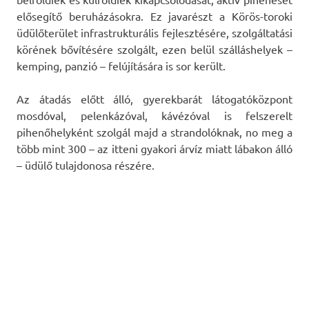
elősegítő beruházásokra. Ez javarészt a Körös-toroki
üdülőterület infrastrukturális fejlesztésére, szolgáltatási
körének bővítésére szolgált, ezen belül szálláshelyek –
kemping, panzió – felújítására is sor került.
Az átadás előtt álló, gyerekbarát látogatóközpont
mosdóval, pelenkázóval, kávézóval is felszerelt
pihenőhelyként szolgál majd a strandolóknak, no meg a
több mint 300 – az itteni gyakori árvíz miatt lábakon álló
– üdülő tulajdonosa részére.