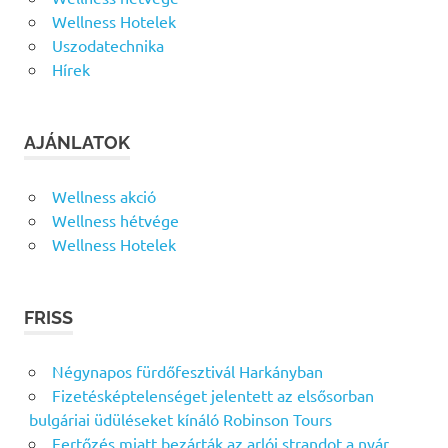
Wellness Hotelek
Uszodatechnika
Hírek
AJÁNLATOK
Wellness akció
Wellness hétvége
Wellness Hotelek
FRISS
Négynapos fürdőfesztivál Harkányban
Fizetésképtelenséget jelentett az elsősorban
bulgáriai üdüléseket kínáló Robinson Tours
Fertőzés miatt bezárták az arlói strandot a nyár