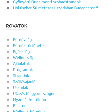
Gyönyörű Duna menti szabadstrandok
Hol úszhat 50 méteres uszodában Budapesten?!
ROVATOK
Fürdővilág
Fürdők története
Egészség
Wellness Spa
Ajánlatok
Programok
Strandok
Szállásajánló
Uszodák
Utazás Magyarországon
Nyaralás külföldön
Balaton
Wellness hétvége