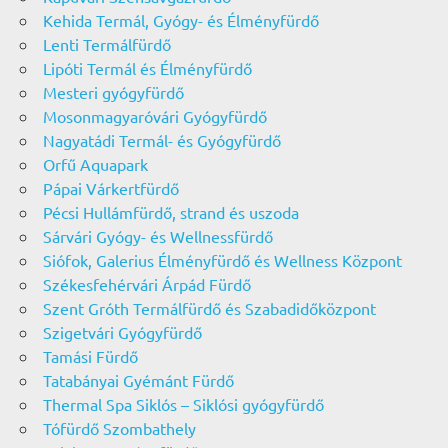
Kehida Termál, Gyógy- és Élményfürdő
Lenti Termálfürdő
Lipóti Termál és Élményfürdő
Mesteri gyógyfürdő
Mosonmagyaróvári Gyógyfürdő
Nagyatádi Termál- és Gyógyfürdő
Orfű Aquapark
Pápai Várkertfürdő
Pécsi Hullámfürdő, strand és uszoda
Sárvári Gyógy- és Wellnessfürdő
Siófok, Galerius Élményfürdő és Wellness Központ
Székesfehérvári Árpád Fürdő
Szent Gróth Termálfürdő és Szabadidőközpont
Szigetvári Gyógyfürdő
Tamási Fürdő
Tatabányai Gyémánt Fürdő
Thermal Spa Siklós – Siklósi gyógyfürdő
Tófürdő Szombathely