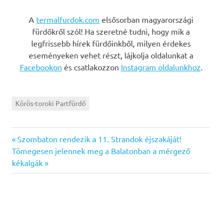
A
termalfurdok.com
elsősorban magyarországi
fürdőkről szól! Ha szeretné tudni, hogy mik a
legfrissebb hírek fürdőinkből, milyen érdekes
eseményeken vehet részt, lájkolja oldalunkat a
Facebookon
és csatlakozzon
Instagram oldalunkhoz
.
Körös-toroki Partfürdő
Previous
Bejegyzés
Szombaton rendezik a 11. Strandok éjszakáját!
Next
Post:
Tömegesen jelennek meg a Balatonban a mérgező
navigáció
Post:
kékalgák