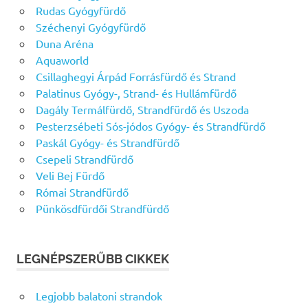
Rudas Gyógyfürdő
Széchenyi Gyógyfürdő
Duna Aréna
Aquaworld
Csillaghegyi Árpád Forrásfürdő és Strand
Palatinus Gyógy-, Strand- és Hullámfürdő
Dagály Termálfürdő, Strandfürdő és Uszoda
Pesterzsébeti Sós-jódos Gyógy- és Strandfürdő
Paskál Gyógy- és Strandfürdő
Csepeli Strandfürdő
Veli Bej Fürdő
Római Strandfürdő
Pünkösdfürdői Strandfürdő
LEGNÉPSZERŰBB CIKKEK
Legjobb balatoni strandok