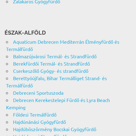
Zalakaros Gyógyfürdő
ÉSZAK-ALFÖLD
Aquaticum Debrecen Mediterrán Élményfürdő és
Termálfürdő
Balmazújvárosi Termál- és Strandfürdő
Berekfürdői Termál- és Strandfürdő
Cserkeszőlő Gyógy- és strandfürdő
Berettyóújfalu, Bihar Termálliget Strand- és
Termálfürdő
Debreceni Sportuszoda
Debrecen Kerekestelepi Fürdő és Lyra Beach
Kemping
Földesi Termálfürdő
Hajdúnánási Gyógyfürdő
Hajdúböszörmény Bocskai Gyógyfürdő