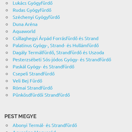
Lukács Gyógyfürdő
Rudas Gyógyfürdő
Széchenyi Gyógyfürdő
Duna Aréna
Aquaworld
Csillaghegyi Árpád Forrásfürdő és Strand
Palatinus Gyógy-, Strand- és Hullámfürdő
Dagály Termálfürdő, Strandfürdő és Uszoda
Pesterzsébeti Sós-jódos Gyógy- és Strandfürdő
Paskál Gyógy- és Strandfürdő
Csepeli Strandfürdő
Veli Bej Fürdő
Római Strandfürdő
Pünkösdfürdői Strandfürdő
PEST MEGYE
Abonyi Termál- és Strandfürdő
Aquaréna Mogyoród