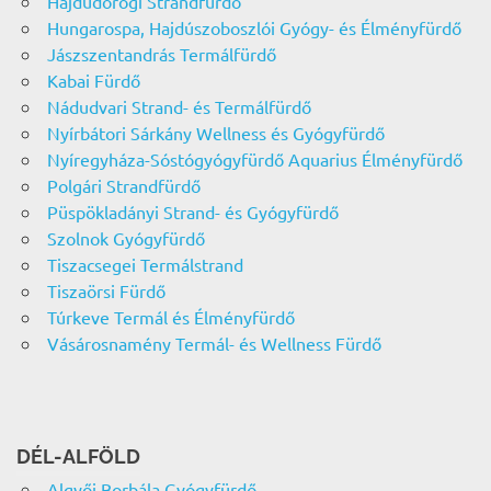
Hajdúdorogi Strandfürdő
Hungarospa, Hajdúszoboszlói Gyógy- és Élményfürdő
Jászszentandrás Termálfürdő
Kabai Fürdő
Nádudvari Strand- és Termálfürdő
Nyírbátori Sárkány Wellness és Gyógyfürdő
Nyíregyháza-Sóstógyógyfürdő Aquarius Élményfürdő
Polgári Strandfürdő
Püspökladányi Strand- és Gyógyfürdő
Szolnok Gyógyfürdő
Tiszacsegei Termálstrand
Tiszaörsi Fürdő
Túrkeve Termál és Élményfürdő
Vásárosnamény Termál- és Wellness Fürdő
DÉL-ALFÖLD
Algyői Borbála Gyógyfürdő