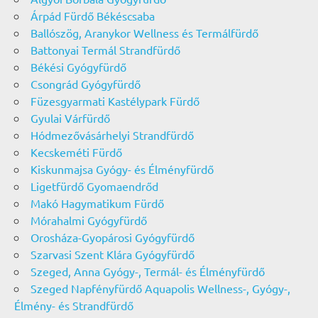
Árpád Fürdő Békéscsaba
Ballószög, Aranykor Wellness és Termálfürdő
Battonyai Termál Strandfürdő
Békési Gyógyfürdő
Csongrád Gyógyfürdő
Füzesgyarmati Kastélypark Fürdő
Gyulai Várfürdő
Hódmezővásárhelyi Strandfürdő
Kecskeméti Fürdő
Kiskunmajsa Gyógy- és Élményfürdő
Ligetfürdő Gyomaendrőd
Makó Hagymatikum Fürdő
Mórahalmi Gyógyfürdő
Orosháza-Gyopárosi Gyógyfürdő
Szarvasi Szent Klára Gyógyfürdő
Szeged, Anna Gyógy-, Termál- és Élményfürdő
Szeged Napfényfürdő Aquapolis Wellness-, Gyógy-,
Élmény- és Strandfürdő