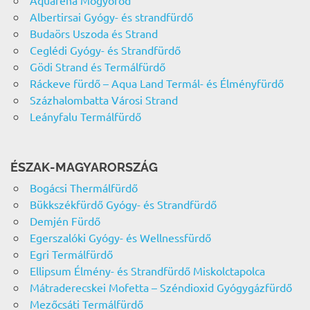
Albertirsai Gyógy- és strandfürdő
Budaörs Uszoda és Strand
Ceglédi Gyógy- és Strandfürdő
Gödi Strand és Termálfürdő
Ráckeve fürdő – Aqua Land Termál- és Élményfürdő
Százhalombatta Városi Strand
Leányfalu Termálfürdő
ÉSZAK-MAGYARORSZÁG
Bogácsi Thermálfürdő
Bükkszékfürdő Gyógy- és Strandfürdő
Demjén Fürdő
Egerszalóki Gyógy- és Wellnessfürdő
Egri Termálfürdő
Ellipsum Élmény- és Strandfürdő Miskolctapolca
Mátraderecskei Mofetta – Széndioxid Gyógygázfürdő
Mezőcsáti Termálfürdő