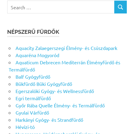
Search
SEARCH
for:
NÉPSZERŰ FÜRDŐK
Aquacity Zalaegerszegi Élmény- és Csúszdapark
Aquaréna Mogyoród
Aquaticum Debrecen Mediterrán Élményfürdő és
Termálfürdő
Balf Gyógyfürdő
Bükfürdő Büki Gyógyfürdő
Egerszalóki Gyógy- és Wellnessfürdő
Egri termálfürdő
Győr Rába Quelle Élmény- és Termálfürdő
Gyulai Várfürdő
Harkányi Gyógy- és Strandfürdő
Hévízi-tó
Hungarospa, Hajdúszoboszlói Gyógy- és