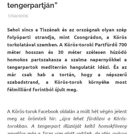
tengerpartján”
TERMALFURDOK.COM
STRANDOK
Sehol sincs a Tiszának és az országnak olyan szép
folyóparti strandja, mint Csongrádon, a Körös
torkolatával szemben. A Körös-toroki Partfürdő 700
méter hosszan és 30 méter szélesen húzódó
homokos partszakasza a szalma napernyőkkel a
tengerpartok mediterrán hangulatát idézi. És az
már csak hab a tortán, hogy a népszerű
szabadstrand, a Körös-torok környéke most
félmilliárd forintból újult meg.
A Körös-torok Facebook oldalán a múlt hét végén jelent
meg az örömteli hír:
„újra lehet fürdőzni a Körös-
torokban. A tengerpart illúzióját keltő homokföveny
egyelőre még a Tisza vize alatt rejtőzik, de idén nyáron