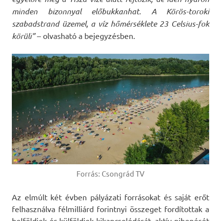
minden bizonnyal előbukkanhat. A Körös-toroki
szabadstrand üzemel, a víz hőmérséklete 23 Celsius-fok
körüli”
– olvasható a bejegyzésben.
Forrás: Csongrád TV
Az elmúlt két évben pályázati forrásokat és saját erőt
felhasználva félmilliárd forintnyi összeget fordítottak a
belföldiek és külföldiek kikapcsolódását, aktív pihenését