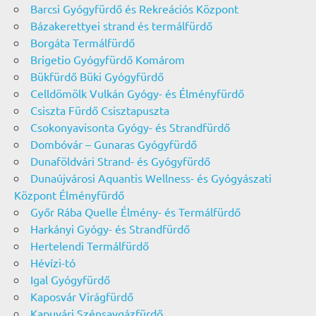
Barcsi Gyógyfürdő és Rekreációs Központ
Bázakerettyei strand és termálfürdő
Borgáta Termálfürdő
Brigetio Gyógyfürdő Komárom
Bükfürdő Büki Gyógyfürdő
Celldömölk Vulkán Gyógy- és Élményfürdő
Csiszta Fürdő Csisztapuszta
Csokonyavisonta Gyógy- és Strandfürdő
Dombóvár – Gunaras Gyógyfürdő
Dunaföldvári Strand- és Gyógyfürdő
Dunaújvárosi Aquantis Wellness- és Gyógyászati
Központ Élményfürdő
Győr Rába Quelle Élmény- és Termálfürdő
Harkányi Gyógy- és Strandfürdő
Hertelendi Termálfürdő
Hévízi-tó
Igal Gyógyfürdő
Kaposvár Virágfürdő
Kapuvári Szénsavgázfürdő