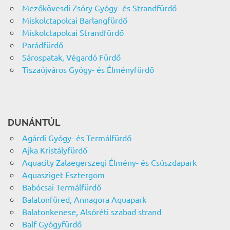
Mezőkövesdi Zsóry Gyógy- és Strandfürdő
Miskolctapolcai Barlangfürdő
Miskolctapolcai Strandfürdő
Parádfürdő
Sárospatak, Végardó Fürdő
Tiszaújváros Gyógy- és Élményfürdő
DUNÁNTÚL
Agárdi Gyógy- és Termálfürdő
Ajka Kristályfürdő
Aquacity Zalaegerszegi Élmény- és Csúszdapark
Aquasziget Esztergom
Babócsai Termálfürdő
Balatonfüred, Annagora Aquapark
Balatonkenese, Alsóréti szabad strand
Balf Gyógyfürdő