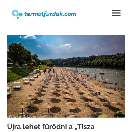
Termalfur
MENU
Skip
to
content
Újra lehet fürödni a „Tisza