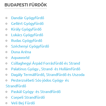
BUDAPESTI FÜRDŐK
Dandár Gyógyfürdő
Gellért Gyógyfürdő
Király Gyógyfürdő
Lukács Gyógyfürdő
Rudas Gyógyfürdő
Széchenyi Gyógyfürdő
Duna Aréna
Aquaworld
Csillaghegyi Árpád Forrásfürdő és Strand
Palatinus Gyógy-, Strand- és Hullámfürdő
Dagály Termálfürdő, Strandfürdő és Uszoda
Pesterzsébeti Sós-jódos Gyógy- és
Strandfürdő
Paskál Gyógy- és Strandfürdő
Csepeli Strandfürdő
Veli Bej Fürdő