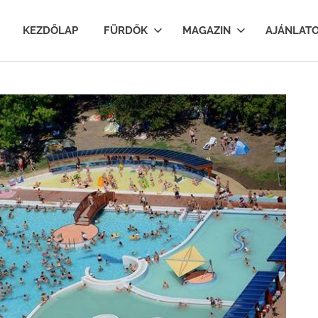
lfurdok.com
KEZDŐLAP
FÜRDŐK
MAGAZIN
AJÁNLAT