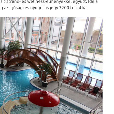
sít strand- és wellness-élményekkel együtt. Ide a
 az ifjúsági és nyugdíjas jegy 3200 forintba.