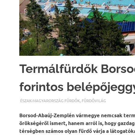
Termálfürdők Borso
forintos belépőjegg
TERMALFURDOK.COM
ÉSZAK-MAGYARORSZÁG FÜRDŐK
,
FÜRDŐVILÁG
Borsod-Abaúj-Zemplén vármegye nemcsak termé
örökségéről ismert, hanem arról is, hogy gazdag
térségben számos olyan fürdő várja a látogatók