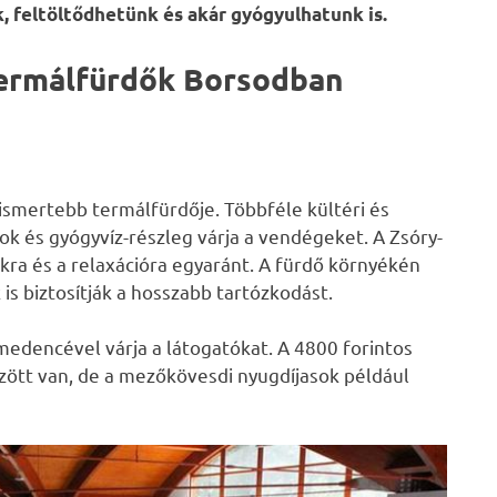
, feltöltődhetünk és akár gyógyulhatunk is.
termálfürdők Borsodban
ismertebb termálfürdője. Többféle kültéri és
k és gyógyvíz-részleg várja a vendégeket. A Zsóry-
kra és a relaxációra egyaránt. A fürdő környékén
is biztosítják a hosszabb tartózkodást.
medencével várja a látogatókat. A 4800 forintos
zött van, de a mezőkövesdi nyugdíjasok például