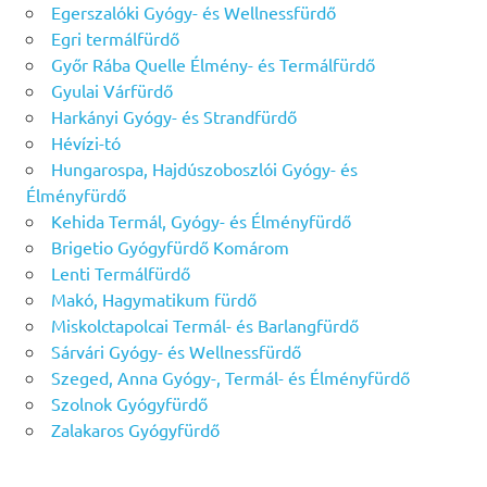
Egerszalóki Gyógy- és Wellnessfürdő
Egri termálfürdő
Győr Rába Quelle Élmény- és Termálfürdő
Gyulai Várfürdő
Harkányi Gyógy- és Strandfürdő
Hévízi-tó
Hungarospa, Hajdúszoboszlói Gyógy- és
Élményfürdő
Kehida Termál, Gyógy- és Élményfürdő
Brigetio Gyógyfürdő Komárom
Lenti Termálfürdő
Makó, Hagymatikum fürdő
Miskolctapolcai Termál- és Barlangfürdő
Sárvári Gyógy- és Wellnessfürdő
Szeged, Anna Gyógy-, Termál- és Élményfürdő
Szolnok Gyógyfürdő
Zalakaros Gyógyfürdő