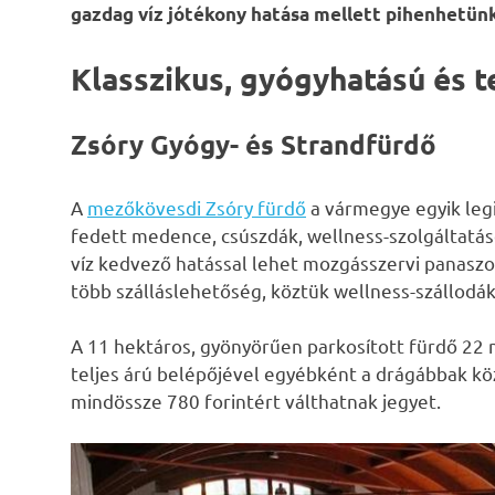
gazdag víz jótékony hatása mellett pihenhetünk
Klasszikus, gyógyhatású és 
Zsóry Gyógy- és Strandfürdő
A
mezőkövesdi Zsóry fürdő
a vármegye egyik leg
fedett medence, csúszdák, wellness-szolgáltatáso
víz kedvező hatással lehet mozgásszervi panaszo
több szálláslehetőség, köztük wellness-szállodák 
A 11 hektáros, gyönyörűen parkosított fürdő 22 
teljes árú belépőjével egyébként a drágábbak kö
mindössze 780 forintért válthatnak jegyet.