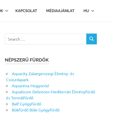
OK
KAPCSOLAT
MÉDIAAJÁNLAT
HU
Search
SEARCH
for:
NÉPSZERŰ FÜRDŐK
Aquacity Zalaegerszegi Élmény- és
Csúszdapark
Aquaréna Mogyoród
Aquaticum Debrecen Mediterrán Élményfürdő
és Termálfürdő
Balf Gyógyfürdő
Bükfürdő Büki Gyógyfürdő