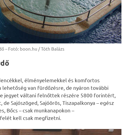
ő – Fotó: boon.hu / Tóth Balázs
rdő
dencékkel, élményelemekkel és komfortos
n lehetőség van fürdőzésre, de nyáron további
 jegyet váltani felnőttek részére 5800 forintért,
, de Sajószöged, Sajóörös, Tiszapalkonya – egész
tes, Bőcs – csak munkanapokon –
elét kell csak megfizetni.