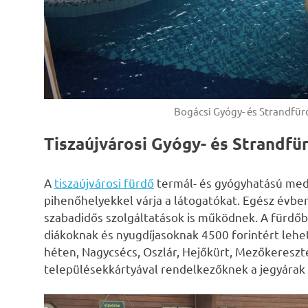
Bogácsi Gyógy- és Strandfürd
Tiszaújvárosi Gyógy- és Strandfü
A
tiszaújvárosi fürdő
termál- és gyógyhatású me
pihenőhelyekkel várja a látogatókat. Egész évbe
szabadidős szolgáltatások is működnek. A fürdőbe
diákoknak és nyugdíjasoknak 4500 forintért lehet
héten, Nagycsécs, Oszlár, Hejőkürt, Mezőkeresz
településekkártyával rendelkezőknek a jegyárak f