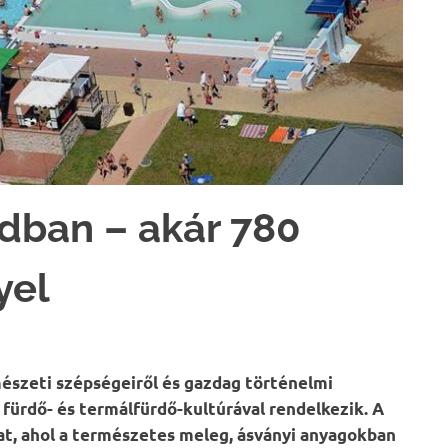
dban – akár 780
yel
szeti szépségeiről és gazdag történelmi
 fürdő- és termálfürdő-kultúrával rendelkezik. A
at, ahol a természetes meleg, ásványi anyagokban