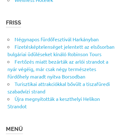
FRISS
Négynapos fürdőfesztivál Harkányban
Fizetésképtelenséget jelentett az elsősorban
bulgáriai üdüléseket kínáló Robinson Tours
Fertőzés miatt bezárták az arlói strandot a
nyár végéig, már csak négy természetes
fürdőhely maradt nyitva Borsodban
Turisztikai attrakciókkal bővült a tiszafüredi
szabadvízi strand
Újra megnyitották a keszthelyi Helikon
Strandot
MENÜ