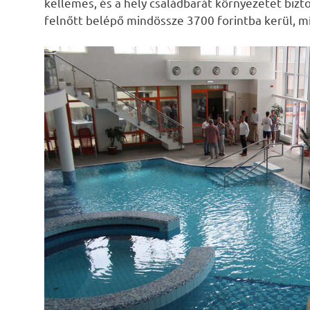
kellemes, és a hely családbarát környezetet bizto
felnőtt belépő mindössze 3700 forintba kerül, míg