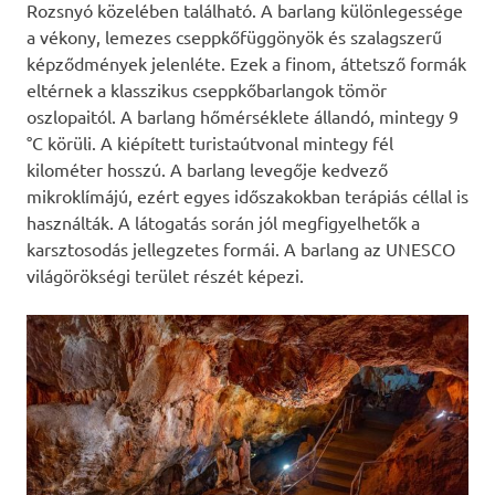
Rozsnyó közelében található. A barlang különlegessége
a vékony, lemezes cseppkőfüggönyök és szalagszerű
képződmények jelenléte. Ezek a finom, áttetsző formák
eltérnek a klasszikus cseppkőbarlangok tömör
oszlopaitól. A barlang hőmérséklete állandó, mintegy 9
°C körüli. A kiépített turistaútvonal mintegy fél
kilométer hosszú. A barlang levegője kedvező
mikroklímájú, ezért egyes időszakokban terápiás céllal is
használták. A látogatás során jól megfigyelhetők a
karsztosodás jellegzetes formái. A barlang az UNESCO
világörökségi terület részét képezi.