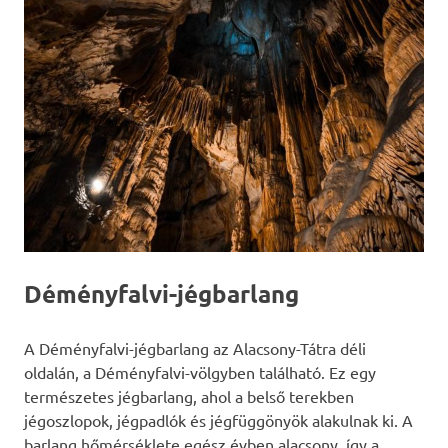
Déményfalvi-jégbarlang
A Déményfalvi-jégbarlang az Alacsony-Tátra déli
oldalán, a Déményfalvi-völgyben található. Ez egy
természetes jégbarlang, ahol a belső terekben
jégoszlopok, jégpadlók és jégfüggönyök alakulnak ki. A
barlang hőmérséklete egész évben alacsony, így a