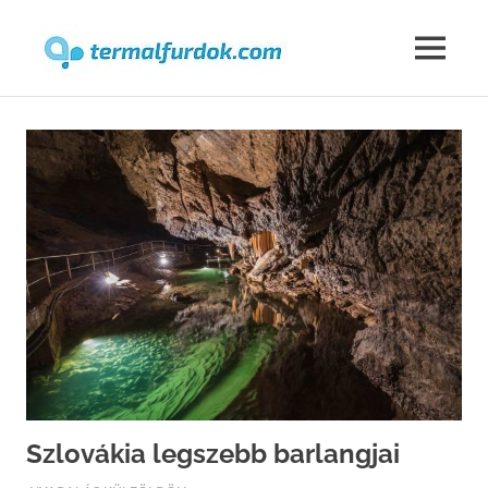
Termalfur
MENU
Skip
to
content
Szlovákia legszebb barlangjai