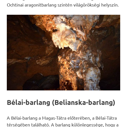
Ochtinai aragonitbarlang szintén világörökségi helyszín.
Bélai-barlang (Belianska-barlang)
A Bélai-barlang a Magas-Tátra előterében, a Bélai-Tátra
térségében található. A barlang különlegessége, hogy a