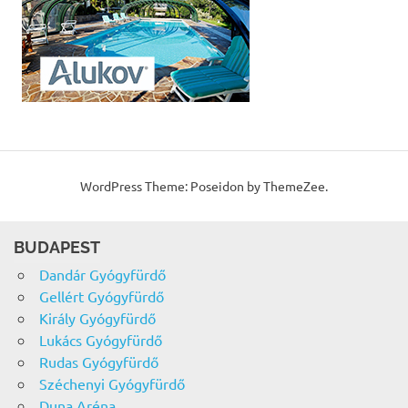
WordPress Theme: Poseidon by ThemeZee.
BUDAPEST
Dandár Gyógyfürdő
Gellért Gyógyfürdő
Király Gyógyfürdő
Lukács Gyógyfürdő
Rudas Gyógyfürdő
Széchenyi Gyógyfürdő
Duna Aréna