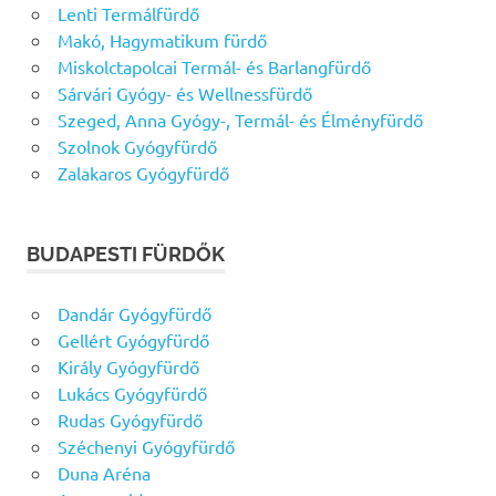
Lenti Termálfürdő
Makó, Hagymatikum fürdő
Miskolctapolcai Termál- és Barlangfürdő
Sárvári Gyógy- és Wellnessfürdő
Szeged, Anna Gyógy-, Termál- és Élményfürdő
Szolnok Gyógyfürdő
Zalakaros Gyógyfürdő
BUDAPESTI FÜRDŐK
Dandár Gyógyfürdő
Gellért Gyógyfürdő
Király Gyógyfürdő
Lukács Gyógyfürdő
Rudas Gyógyfürdő
Széchenyi Gyógyfürdő
Duna Aréna