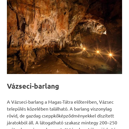
Vázseci-barlang
A Vázseci-barlang a Magas-Tátra előterében, Vázsec
település közelében található. A barlang viszonylag
rövid, de gazdag cseppkőképződményekkel díszített
járatokból áll. A látogatható szakasz mintegy 200–250