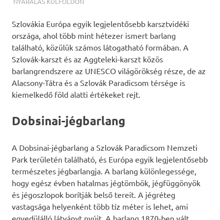
TERMALFURDOK.COM
NYARALÁS KÜLFÖLDÖN
Szlovákia Európa egyik legjelentősebb karsztvidéki
országa, ahol több mint hétezer ismert barlang
található, közülük számos látogatható formában. A
Szlovák-karszt és az Aggteleki-karszt közös
barlangrendszere az UNESCO világörökség része, de az
Alacsony-Tátra és a Szlovák Paradicsom térsége is
kiemelkedő föld alatti értékeket rejt.
Dobsinai-jégbarlang
A Dobsinai-jégbarlang a Szlovák Paradicsom Nemzeti
Park területén található, és Európa egyik legjelentősebb
természetes jégbarlangja. A barlang különlegessége,
hogy egész évben hatalmas jégtömbök, jégfüggönyök
és jégoszlopok borítják belső tereit. A jégréteg
vastagsága helyenként több tíz méter is lehet, ami
egyedülálló látványt nyújt. A barlang 1870-ben vált