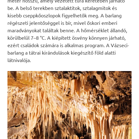
méter hosszú, amely vezetett túra keretében járható
be. A belső terekben sztalaktitok, sztalagmitok és
kisebb cseppkőoszlopok figyelhetők meg. A barlang
régészeti jelentőséggel is bír, mivel őskori emberi
maradványokat találtak benne. A hőmérséklet állandó,
körülbelül 7–8 °C. A kiépített ösvény könnyen járható,
ezért családok számára is alkalmas program. A Vázseci-
barlang a tátrai kirándulások kiegészítő föld alatti
látnivalója.