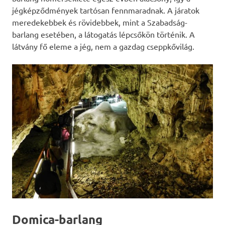
jégképződmények tartósan fennmaradnak. A járatok
meredekebbek és rövidebbek, mint a Szabadság-
barlang esetében, a látogatás lépcsőkön történik. A
látvány fő eleme a jég, nem a gazdag cseppkővilág.
Domica-barlang