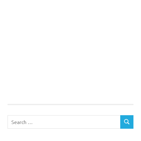
Search
SEARCH
for: