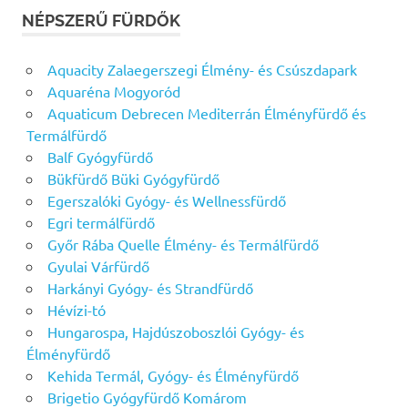
NÉPSZERŰ FÜRDŐK
Aquacity Zalaegerszegi Élmény- és Csúszdapark
Aquaréna Mogyoród
Aquaticum Debrecen Mediterrán Élményfürdő és
Termálfürdő
Balf Gyógyfürdő
Bükfürdő Büki Gyógyfürdő
Egerszalóki Gyógy- és Wellnessfürdő
Egri termálfürdő
Győr Rába Quelle Élmény- és Termálfürdő
Gyulai Várfürdő
Harkányi Gyógy- és Strandfürdő
Hévízi-tó
Hungarospa, Hajdúszoboszlói Gyógy- és
Élményfürdő
Kehida Termál, Gyógy- és Élményfürdő
Brigetio Gyógyfürdő Komárom