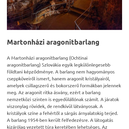
Martonházi aragonitbarlang
A Martonházi aragonitbarlang (Ochtinai
aragonitbarlang) Szlovákia egyik legkülönlegesebb
földtani képződménye. A barlang nem hagyományos
cseppköveiről ismert, hanem aragonit kristályairól,
amelyek csillagszerű és bokorszerű formákban jelennek
meg. Az aragonit ritka ásvány, ezért a barlang
nemzetközi szinten is egyedülállónak számít. A járatok
viszonylag rövidek, de rendkívül látványosak. A
kristályok színe a fehértől a sárgás árnyalatokig terjed.
A barlang 1954-ben került felfedezésre. A látogatás
kizárólag vezetett túra keretében lehetséges. Az