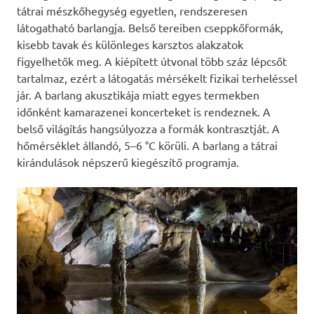
tátrai mészkőhegység egyetlen, rendszeresen
látogatható barlangja. Belső tereiben cseppkőformák,
kisebb tavak és különleges karsztos alakzatok
figyelhetők meg. A kiépített útvonal több száz lépcsőt
tartalmaz, ezért a látogatás mérsékelt fizikai terheléssel
jár. A barlang akusztikája miatt egyes termekben
időnként kamarazenei koncerteket is rendeznek. A
belső világítás hangsúlyozza a formák kontrasztját. A
hőmérséklet állandó, 5–6 °C körüli. A barlang a tátrai
kirándulások népszerű kiegészítő programja.