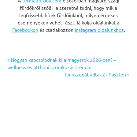
A
termalfurdok.com
elsősorban magyarországi
fürdőkről szól! Ha szeretné tudni, hogy mik a
legfrissebb hírek fürdőinkből, milyen érdekes
eseményeken vehet részt, lájkolja oldalunkat a
Facebookon
és csatlakozzon
Instagram oldalunkhoz
.
Previous
Bejegyzés
Hogyan kapcsolódnak ki a magyarok 2026-ban? –
Post:
wellness és otthoni szórakozás trendjei
navigáció
Next
Tanuszodát adtak át Pásztón
Post: