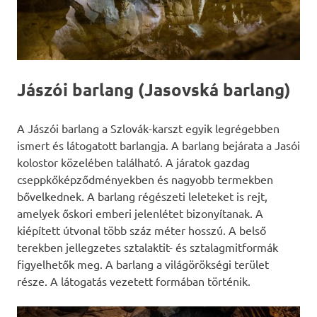
Jászói barlang (Jasovská barlang)
A Jászói barlang a Szlovák-karszt egyik legrégebben
ismert és látogatott barlangja. A barlang bejárata a Jasói
kolostor közelében található. A járatok gazdag
cseppkőképződményekben és nagyobb termekben
bővelkednek. A barlang régészeti leleteket is rejt,
amelyek őskori emberi jelenlétet bizonyítanak. A
kiépített útvonal több száz méter hosszú. A belső
terekben jellegzetes sztalaktit- és sztalagmitformák
figyelhetők meg. A barlang a világörökségi terület
része. A látogatás vezetett formában történik.