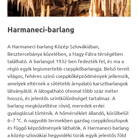
Harmaneci-barlang
A Harmaneci-barlang Közép-Szlovákiában,
Besztercebánya közelében, a Nagy-Fátra térségében
található. A barlangot 1932-ben fedezték fel, és ma a
régió egyik legismertebb cseppkőbarlangja. Belső tereit
világos, fehéres színű cseppkőképződmények jellemzik,
amelyek eltérnek a sötétebb árnyalatú karsztbarlangok
látványától. A látogatható útvonal több száz méter
hosszú, és jelentős szintkülönbséget tartalmaz. A
barlang megközelítése rövid, meredek erdei
gyaloglással történik. A hőmérséklet állandó, körülbelül
6–7 °C. A nagyobb termekben gazdag cseppkőoszlopok
és függő képződmények láthatók. A Harmaneci-barlang
a közép-szlovákiai hegyvidéki túrák egyik jelentős föld