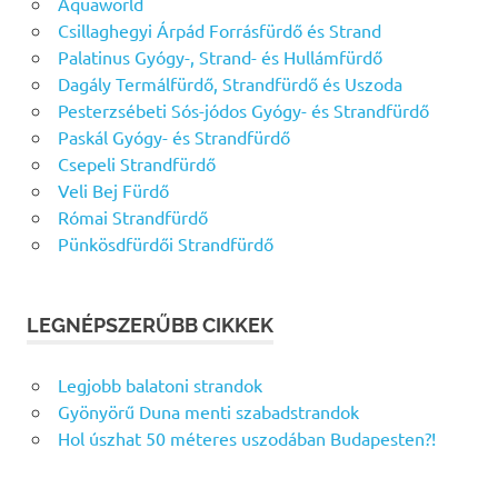
Aquaworld
Csillaghegyi Árpád Forrásfürdő és Strand
Palatinus Gyógy-, Strand- és Hullámfürdő
Dagály Termálfürdő, Strandfürdő és Uszoda
Pesterzsébeti Sós-jódos Gyógy- és Strandfürdő
Paskál Gyógy- és Strandfürdő
Csepeli Strandfürdő
Veli Bej Fürdő
Római Strandfürdő
Pünkösdfürdői Strandfürdő
LEGNÉPSZERŰBB CIKKEK
Legjobb balatoni strandok
Gyönyörű Duna menti szabadstrandok
Hol úszhat 50 méteres uszodában Budapesten?!