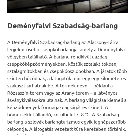
Deményfalvi Szabadság-barlang
A Deményfalvi Szabadság-barlang az Alacsony-Tátra
legjelentősebb cseppkőbarlangja, amely a Deményfalvi-
völgyben található. A barlang rendkívül gazdag
cseppkőképződményekben, köztük sztalaktitokban,
sztalagmitokban és cseppkőoszlopokban. A járatok több
szinten húzódnak, a látogatók mintegy egy kilométeres
szakaszt járhatnak be. A termek nevei – például a
Rózsaszín-terem vagy az Arany-terem – a látványos
ásványkiválásokra utalnak. A barlang világítása kiemeli a
képződmények formagazdagságát és színeit. A
hőmérséklet állandó, körülbelül 7–8 °C. A Szabadság-
barlang a szlovák barlangturizmus egyik legnépszerűbb
célpontja. A látogatás vezetett túra keretében történik,