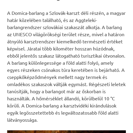
A Domica-barlang a Szlovák-karszt déli részén, a magyar
határ közelében található, és az Aggteleki-
barlangrendszer szlovákiai szakaszát alkotja. A barlang
az UNESCO világörökségi terület része, mivel a határon
átnyúló karsztrendszer kiemelkedő természeti értéket
képvisel. Járatai több kilométer hosszan húzódnak,
ebből jelentős szakasz látogatható turisztikai útvonalon.
A barlang különlegessége a föld alatti folyó, amely
egyes részeken csónakos túra keretében is bejárható. A
cseppkőképződmények mellett nagy termek és
omladékos szakaszok váltják egymást. Régészeti leletek
tanúsítják, hogy a barlangot már az őskorban is
használták. A hőmérséklet állandó, körülbelül 10 °C
körüli. A Domica-barlang a karsztvidéki kirándulások
egyik legösszetettebb és legváltozatosabb föld alatti
látványossága.