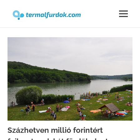
Termalfur
MENU
Skip
to
content
Százhetven millió forintért