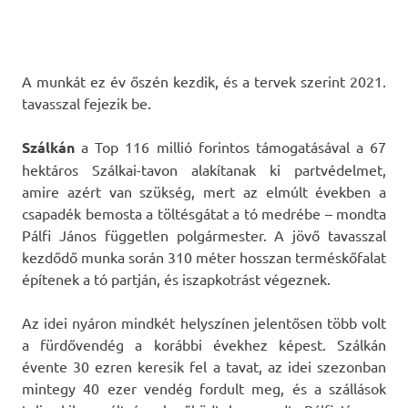
A munkát ez év őszén kezdik, és a tervek szerint 2021.
tavasszal fejezik be.
Szálkán
a Top 116 millió forintos támogatásával a 67
hektáros Szálkai-tavon alakítanak ki partvédelmet,
amire azért van szükség, mert az elmúlt években a
csapadék bemosta a töltésgátat a tó medrébe – mondta
Pálfi János független polgármester. A jövő tavasszal
kezdődő munka során 310 méter hosszan terméskőfalat
építenek a tó partján, és iszapkotrást végeznek.
Az idei nyáron mindkét helyszínen jelentősen több volt
a fürdővendég a korábbi évekhez képest. Szálkán
évente 30 ezren keresik fel a tavat, az idei szezonban
mintegy 40 ezer vendég fordult meg, és a szállások