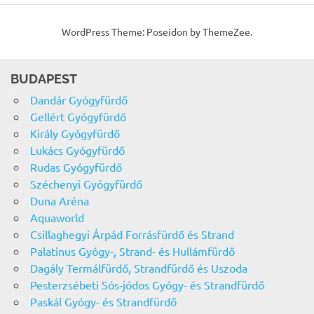
WordPress Theme: Poseidon by ThemeZee.
BUDAPEST
Dandár Gyógyfürdő
Gellért Gyógyfürdő
Király Gyógyfürdő
Lukács Gyógyfürdő
Rudas Gyógyfürdő
Széchenyi Gyógyfürdő
Duna Aréna
Aquaworld
Csillaghegyi Árpád Forrásfürdő és Strand
Palatinus Gyógy-, Strand- és Hullámfürdő
Dagály Termálfürdő, Strandfürdő és Uszoda
Pesterzsébeti Sós-jódos Gyógy- és Strandfürdő
Paskál Gyógy- és Strandfürdő