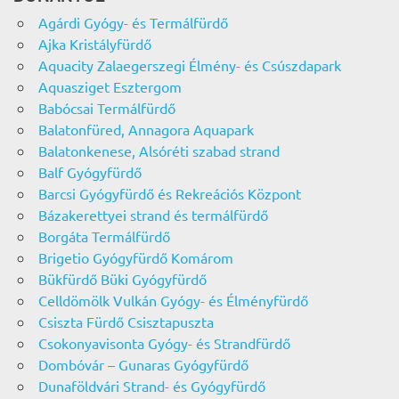
Agárdi Gyógy- és Termálfürdő
Ajka Kristályfürdő
Aquacity Zalaegerszegi Élmény- és Csúszdapark
Aquasziget Esztergom
Babócsai Termálfürdő
Balatonfüred, Annagora Aquapark
Balatonkenese, Alsóréti szabad strand
Balf Gyógyfürdő
Barcsi Gyógyfürdő és Rekreációs Központ
Bázakerettyei strand és termálfürdő
Borgáta Termálfürdő
Brigetio Gyógyfürdő Komárom
Bükfürdő Büki Gyógyfürdő
Celldömölk Vulkán Gyógy- és Élményfürdő
Csiszta Fürdő Csisztapuszta
Csokonyavisonta Gyógy- és Strandfürdő
Dombóvár – Gunaras Gyógyfürdő
Dunaföldvári Strand- és Gyógyfürdő