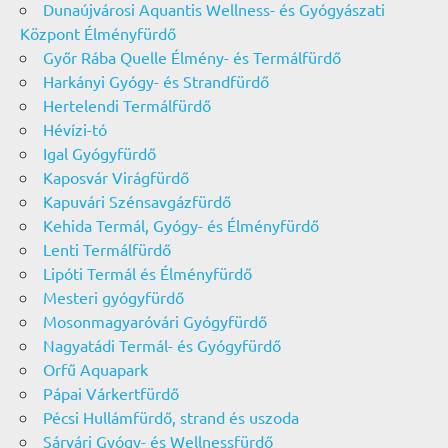
Dunaújvárosi Aquantis Wellness- és Gyógyászati
Központ Élményfürdő
Győr Rába Quelle Élmény- és Termálfürdő
Harkányi Gyógy- és Strandfürdő
Hertelendi Termálfürdő
Hévízi-tó
Igal Gyógyfürdő
Kaposvár Virágfürdő
Kapuvári Szénsavgázfürdő
Kehida Termál, Gyógy- és Élményfürdő
Lenti Termálfürdő
Lipóti Termál és Élményfürdő
Mesteri gyógyfürdő
Mosonmagyaróvári Gyógyfürdő
Nagyatádi Termál- és Gyógyfürdő
Orfű Aquapark
Pápai Várkertfürdő
Pécsi Hullámfürdő, strand és uszoda
Sárvári Gyógy- és Wellnessfürdő