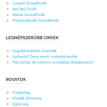
Csepeli Strandfürdő
Veli Bej Fürdő
Római Strandfürdő
Pünkösdfürdői Strandfürdő
LEGNÉPSZERŰBB CIKKEK
Legjobb balatoni strandok
Gyönyörű Duna menti szabadstrandok
Hol úszhat 50 méteres uszodában Budapesten?!
ROVATOK
Fürdővilág
Fürdők története
Egészség