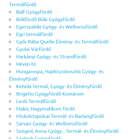
Termálfürdő
Balf Gyógyfürdő
Bükfürdő Büki Gyógyfürdő
Egerszalóki Gyógy- és Wellnessfürdő
Egri termálfürdő
Győr Rába Quelle Élmény- és Termálfürdő
Gyulai Várfürdő
Harkányi Gyógy- és Strandfürdő
Hévízi-tó
Hungarospa, Hajdúszoboszlói Gyógy- és
Élményfürdő
Kehida Termál, Gyógy- és Élményfürdő
Brigetio Gyógyfürdő Komárom
Lenti Termálfürdő
Makó, Hagymatikum fürdő
Miskolctapolcai Termál- és Barlangfürdő
Sárvári Gyógy- és Wellnessfürdő
Szeged, Anna Gyógy-, Termál- és Élményfürdő
Szolnok Gyógyfürdő