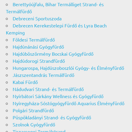
Berettyóújfalu, Bihar Termálliget Strand- és
Termálfürdő
Debreceni Sportuszoda
Debrecen Kerekestelepi Fürdő és Lyra Beach
Kemping
Földesi Termálfürdő
Hajdúnánási Gyógyfürdő
Hajdúböszörmény Bocskai Gyógyfürdő
Hajdúdorogi Strandfürdő
Hungarospa, Hajdúszoboszlói Gyógy- és Élményfürdő
Jászszentandrás Termálfürdő
Kabai Fürdő
Nádudvari Strand- és Termálfürdő
Nyírbátori Sárkány Wellness és Gyógyfürdő
Nyíregyháza-Sóstógyógyfürdő Aquarius Élményfürdő
Polgári Strandfürdő
Püspökladányi Strand- és Gyógyfürdő
Szolnok Gyógyfürdő
Tiszacsegei Termálstrand