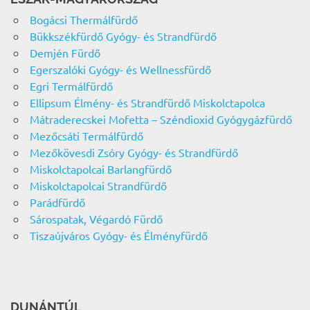
Bogácsi Thermálfürdő
Bükkszékfürdő Gyógy- és Strandfürdő
Demjén Fürdő
Egerszalóki Gyógy- és Wellnessfürdő
Egri Termálfürdő
Ellipsum Élmény- és Strandfürdő Miskolctapolca
Mátraderecskei Mofetta – Széndioxid Gyógygázfürdő
Mezőcsáti Termálfürdő
Mezőkövesdi Zsóry Gyógy- és Strandfürdő
Miskolctapolcai Barlangfürdő
Miskolctapolcai Strandfürdő
Parádfürdő
Sárospatak, Végardó Fürdő
Tiszaújváros Gyógy- és Élményfürdő
DUNÁNTÚL