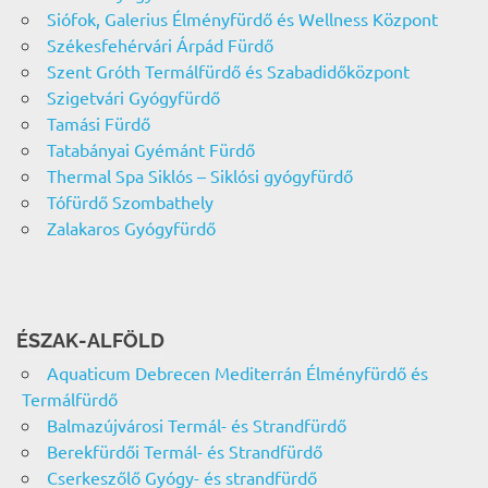
Siófok, Galerius Élményfürdő és Wellness Központ
Székesfehérvári Árpád Fürdő
Szent Gróth Termálfürdő és Szabadidőközpont
Szigetvári Gyógyfürdő
Tamási Fürdő
Tatabányai Gyémánt Fürdő
Thermal Spa Siklós – Siklósi gyógyfürdő
Tófürdő Szombathely
Zalakaros Gyógyfürdő
ÉSZAK-ALFÖLD
Aquaticum Debrecen Mediterrán Élményfürdő és
Termálfürdő
Balmazújvárosi Termál- és Strandfürdő
Berekfürdői Termál- és Strandfürdő
Cserkeszőlő Gyógy- és strandfürdő