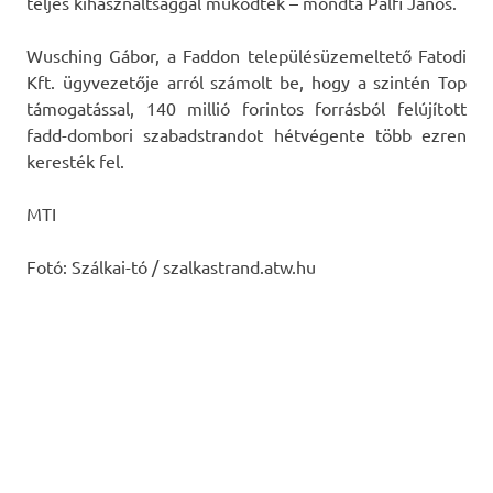
teljes kihasználtsággal működtek – mondta Pálfi János.
Wusching Gábor, a Faddon településüzemeltető Fatodi
Kft. ügyvezetője arról számolt be, hogy a szintén Top
támogatással, 140 millió forintos forrásból felújított
fadd-dombori szabadstrandot hétvégente több ezren
keresték fel.
MTI
Fotó: Szálkai-tó / szalkastrand.atw.hu