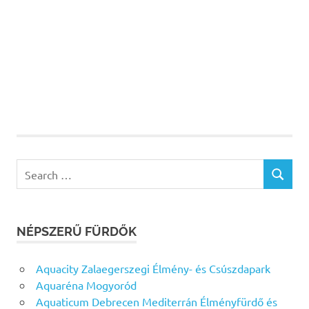
Search
SEARCH
for:
NÉPSZERŰ FÜRDŐK
Aquacity Zalaegerszegi Élmény- és Csúszdapark
Aquaréna Mogyoród
Aquaticum Debrecen Mediterrán Élményfürdő és