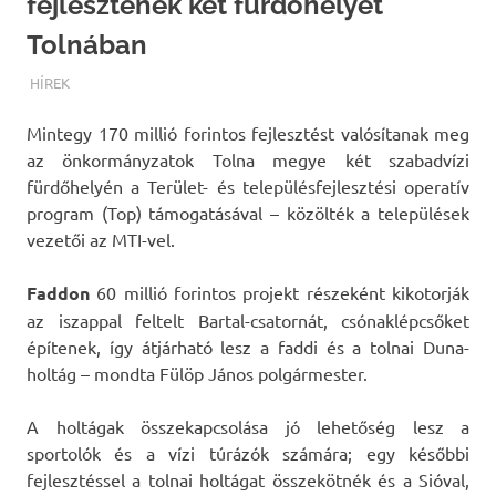
fejlesztenek két fürdőhelyet
Tolnában
TERMALFURDOK.COM
HÍREK
Mintegy 170 millió forintos fejlesztést valósítanak meg
az önkormányzatok Tolna megye két szabadvízi
fürdőhelyén a Terület- és településfejlesztési operatív
program (Top) támogatásával – közölték a települések
vezetői az MTI-vel.
Faddon
60 millió forintos projekt részeként kikotorják
az iszappal feltelt Bartal-csatornát, csónaklépcsőket
építenek, így átjárható lesz a faddi és a tolnai Duna-
holtág – mondta Fülöp János polgármester.
A holtágak összekapcsolása jó lehetőség lesz a
sportolók és a vízi túrázók számára; egy későbbi
fejlesztéssel a tolnai holtágat összekötnék és a Sióval,