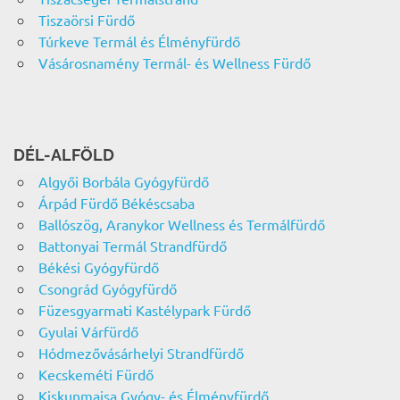
Tiszaörsi Fürdő
Túrkeve Termál és Élményfürdő
Vásárosnamény Termál- és Wellness Fürdő
DÉL-ALFÖLD
Algyői Borbála Gyógyfürdő
Árpád Fürdő Békéscsaba
Ballószög, Aranykor Wellness és Termálfürdő
Battonyai Termál Strandfürdő
Békési Gyógyfürdő
Csongrád Gyógyfürdő
Füzesgyarmati Kastélypark Fürdő
Gyulai Várfürdő
Hódmezővásárhelyi Strandfürdő
Kecskeméti Fürdő
Kiskunmajsa Gyógy- és Élményfürdő