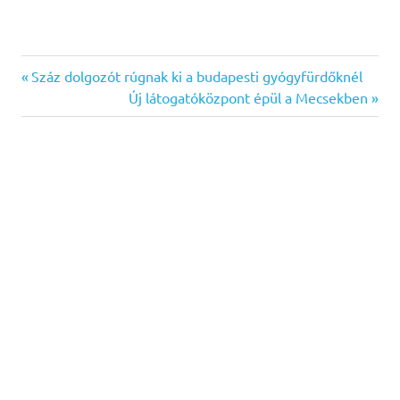
Previous
Bejegyzés
Száz dolgozót rúgnak ki a budapesti gyógyfürdőknél
Post:
Next
Új látogatóközpont épül a Mecsekben
navigáció
Post: