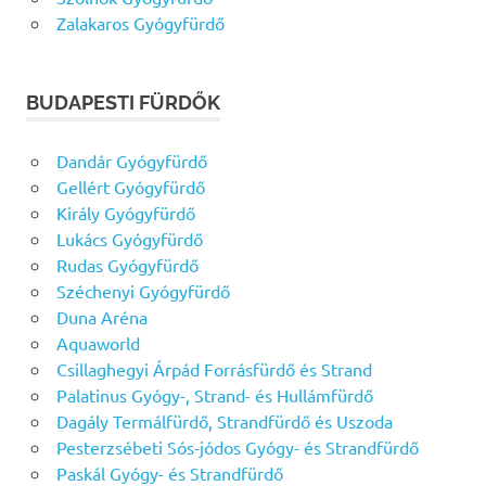
Zalakaros Gyógyfürdő
BUDAPESTI FÜRDŐK
Dandár Gyógyfürdő
Gellért Gyógyfürdő
Király Gyógyfürdő
Lukács Gyógyfürdő
Rudas Gyógyfürdő
Széchenyi Gyógyfürdő
Duna Aréna
Aquaworld
Csillaghegyi Árpád Forrásfürdő és Strand
Palatinus Gyógy-, Strand- és Hullámfürdő
Dagály Termálfürdő, Strandfürdő és Uszoda
Pesterzsébeti Sós-jódos Gyógy- és Strandfürdő
Paskál Gyógy- és Strandfürdő