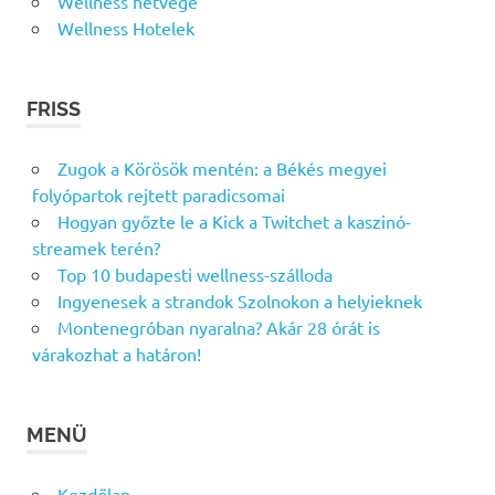
Wellness hétvége
Wellness Hotelek
FRISS
Zugok a Körösök mentén: a Békés megyei
folyópartok rejtett paradicsomai
Hogyan győzte le a Kick a Twitchet a kaszinó-
streamek terén?
Top 10 budapesti wellness-szálloda
Ingyenesek a strandok Szolnokon a helyieknek
Montenegróban nyaralna? Akár 28 órát is
várakozhat a határon!
MENÜ
Kezdőlap