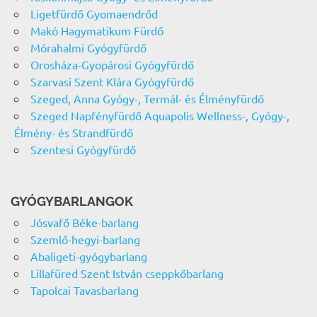
Ligetfürdő Gyomaendrőd
Makó Hagymatikum Fürdő
Mórahalmi Gyógyfürdő
Orosháza-Gyopárosi Gyógyfürdő
Szarvasi Szent Klára Gyógyfürdő
Szeged, Anna Gyógy-, Termál- és Élményfürdő
Szeged Napfényfürdő Aquapolis Wellness-, Gyógy-,
Élmény- és Strandfürdő
Szentesi Gyógyfürdő
GYÓGYBARLANGOK
Jósvafő Béke-barlang
Szemlő-hegyi-barlang
Abaligeti-gyógybarlang
Lillafüred Szent István cseppkőbarlang
Tapolcai Tavasbarlang