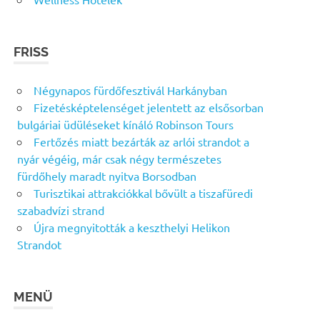
FRISS
Négynapos fürdőfesztivál Harkányban
Fizetésképtelenséget jelentett az elsősorban
bulgáriai üdüléseket kínáló Robinson Tours
Fertőzés miatt bezárták az arlói strandot a
nyár végéig, már csak négy természetes
fürdőhely maradt nyitva Borsodban
Turisztikai attrakciókkal bővült a tiszafüredi
szabadvízi strand
Újra megnyitották a keszthelyi Helikon
Strandot
MENÜ