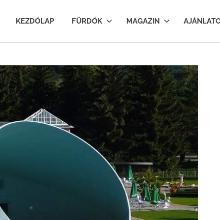
lfurdok.com
KEZDŐLAP
FÜRDŐK
MAGAZIN
AJÁNLAT