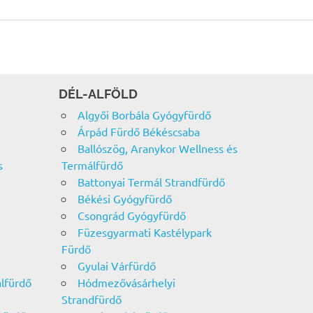
DÉL-ALFÖLD
Algyői Borbála Gyógyfürdő
Árpád Fürdő Békéscsaba
Ballószög, Aranykor Wellness és
s
Termálfürdő
Battonyai Termál Strandfürdő
Békési Gyógyfürdő
Csongrád Gyógyfürdő
Füzesgyarmati Kastélypark
Fürdő
Gyulai Várfürdő
álfürdő
Hódmezővásárhelyi
Strandfürdő