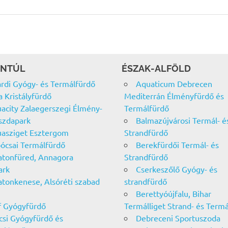
NTÚL
ÉSZAK-ALFÖLD
rdi Gyógy- és Termálfürdő
Aquaticum Debrecen
a Kristályfürdő
Mediterrán Élményfürdő és
acity Zalaegerszegi Élmény-
Termálfürdő
szdapark
Balmazújvárosi Termál- é
asziget Esztergom
Strandfürdő
ócsai Termálfürdő
Berekfürdői Termál- és
atonfüred, Annagora
Strandfürdő
ark
Cserkeszőlő Gyógy- és
atonkenese, Alsóréti szabad
strandfürdő
Berettyóújfalu, Bihar
f Gyógyfürdő
Termálliget Strand- és Term
csi Gyógyfürdő és
Debreceni Sportuszoda