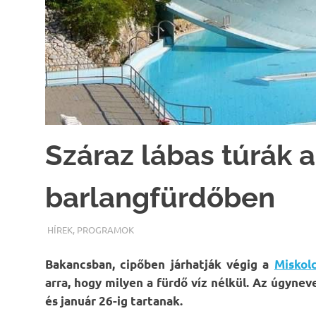
Száraz lábas túrák 
barlangfürdőben
TERMALFURDOK.COM
HÍREK
,
PROGRAMOK
Bakancsban, cipőben járhatják végig a
Miskol
arra, hogy milyen a fürdő víz nélkül. Az úgyne
és január 26-ig tartanak.