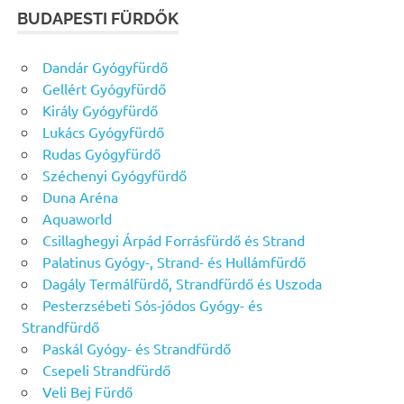
BUDAPESTI FÜRDŐK
Dandár Gyógyfürdő
Gellért Gyógyfürdő
Király Gyógyfürdő
Lukács Gyógyfürdő
Rudas Gyógyfürdő
Széchenyi Gyógyfürdő
Duna Aréna
Aquaworld
Csillaghegyi Árpád Forrásfürdő és Strand
Palatinus Gyógy-, Strand- és Hullámfürdő
Dagály Termálfürdő, Strandfürdő és Uszoda
Pesterzsébeti Sós-jódos Gyógy- és
Strandfürdő
Paskál Gyógy- és Strandfürdő
Csepeli Strandfürdő
Veli Bej Fürdő