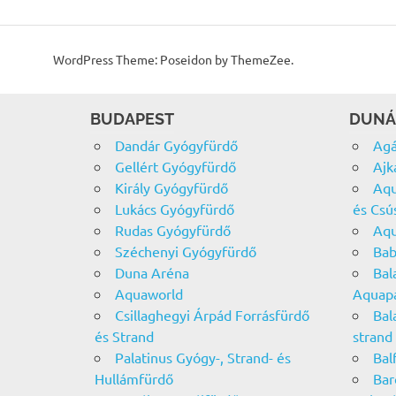
WordPress Theme: Poseidon by ThemeZee.
BUDAPEST
DUNÁ
Dandár Gyógyfürdő
Agá
Gellért Gyógyfürdő
Ajk
Király Gyógyfürdő
Aqu
Lukács Gyógyfürdő
és Csú
Rudas Gyógyfürdő
Aqu
Széchenyi Gyógyfürdő
Bab
Duna Aréna
Bal
Aquaworld
Aquap
Csillaghegyi Árpád Forrásfürdő
Bal
és Strand
strand
Palatinus Gyógy-, Strand- és
Bal
Hullámfürdő
Bar