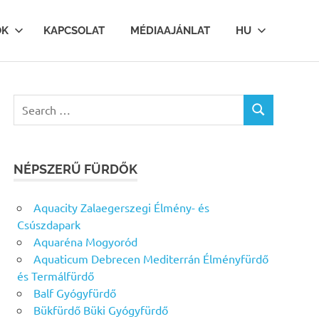
OK
KAPCSOLAT
MÉDIAAJÁNLAT
HU
Search
SEARCH
for:
NÉPSZERŰ FÜRDŐK
Aquacity Zalaegerszegi Élmény- és
Csúszdapark
Aquaréna Mogyoród
Aquaticum Debrecen Mediterrán Élményfürdő
és Termálfürdő
Balf Gyógyfürdő
Bükfürdő Büki Gyógyfürdő