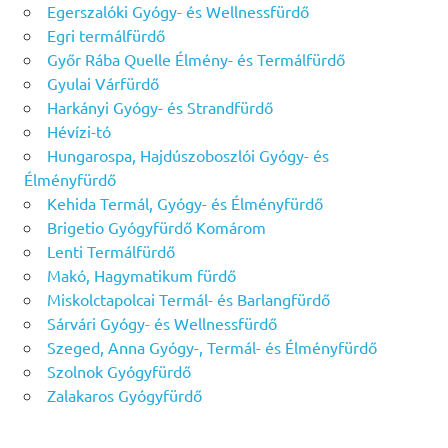
Egerszalóki Gyógy- és Wellnessfürdő
Egri termálfürdő
Győr Rába Quelle Élmény- és Termálfürdő
Gyulai Várfürdő
Harkányi Gyógy- és Strandfürdő
Hévízi-tó
Hungarospa, Hajdúszoboszlói Gyógy- és
Élményfürdő
Kehida Termál, Gyógy- és Élményfürdő
Brigetio Gyógyfürdő Komárom
Lenti Termálfürdő
Makó, Hagymatikum fürdő
Miskolctapolcai Termál- és Barlangfürdő
Sárvári Gyógy- és Wellnessfürdő
Szeged, Anna Gyógy-, Termál- és Élményfürdő
Szolnok Gyógyfürdő
Zalakaros Gyógyfürdő