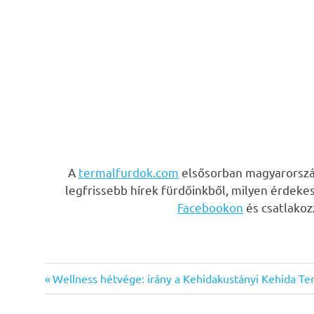
A
termalfurdok.com
elsősorban magyarország
legfrissebb hírek fürdőinkből, milyen érdeke
Facebookon
és csatlako
Previous
Bejegyzés
Wellness hétvége: irány a Kehidakustányi Kehida Te
Post:
navigáció