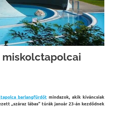
a miskolctapolcai
ctapolca barlangfürdőt
mindazok, akik kíváncsiak
vezett „száraz lábas” túrák január 23-án kezdődnek