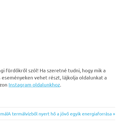
i fürdőkről szól! Ha szeretné tudni, hogy mik a
s eseményeken vehet részt, lájkolja oldalunkat a
zzon
Instagram oldalunkhoz
.
Next
rmál
A termálvízből nyert hő a jövő egyik energiaforrása
Post: