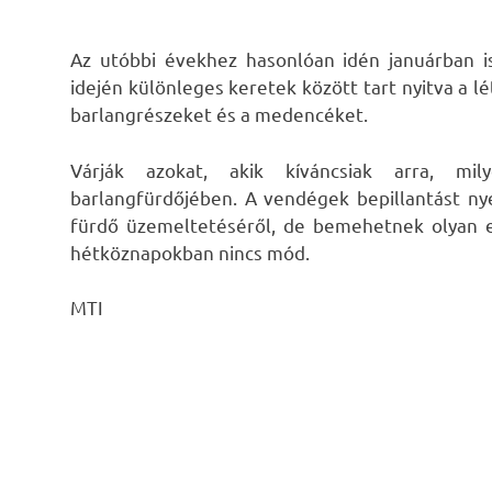
Az utóbbi évekhez hasonlóan idén januárban is
idején különleges keretek között tart nyitva a lé
barlangrészeket és a medencéket.
Várják azokat, akik kíváncsiak arra, mil
barlangfürdőjében. A vendégek bepillantást n
fürdő üzemeltetéséről, de bemehetnek olyan e
hétköznapokban nincs mód.
MTI