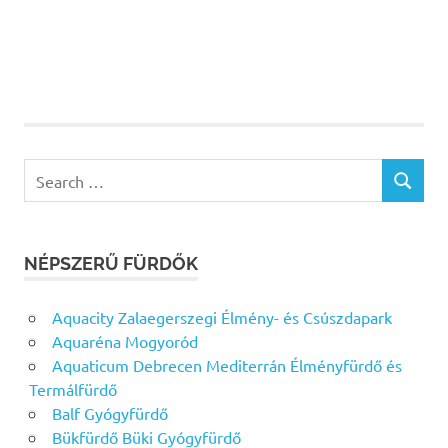
Search
SEARCH
for:
NÉPSZERŰ FÜRDŐK
Aquacity Zalaegerszegi Élmény- és Csúszdapark
Aquaréna Mogyoród
Aquaticum Debrecen Mediterrán Élményfürdő és
Termálfürdő
Balf Gyógyfürdő
Bükfürdő Büki Gyógyfürdő