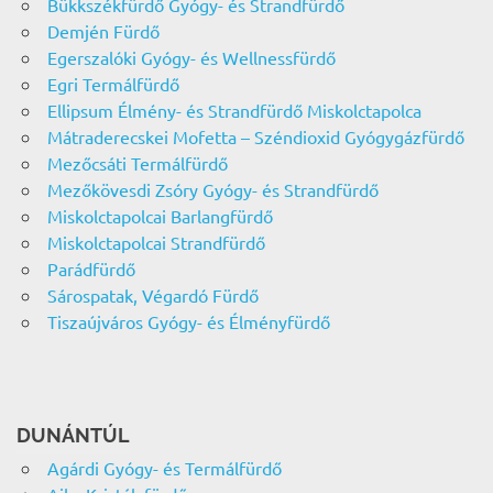
Bükkszékfürdő Gyógy- és Strandfürdő
Demjén Fürdő
Egerszalóki Gyógy- és Wellnessfürdő
Egri Termálfürdő
Ellipsum Élmény- és Strandfürdő Miskolctapolca
Mátraderecskei Mofetta – Széndioxid Gyógygázfürdő
Mezőcsáti Termálfürdő
Mezőkövesdi Zsóry Gyógy- és Strandfürdő
Miskolctapolcai Barlangfürdő
Miskolctapolcai Strandfürdő
Parádfürdő
Sárospatak, Végardó Fürdő
Tiszaújváros Gyógy- és Élményfürdő
DUNÁNTÚL
Agárdi Gyógy- és Termálfürdő