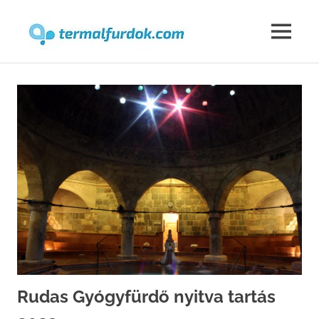
Termalfur
MENU
Skip
to
content
Rudas Gyógyfürdő nyitva tartás