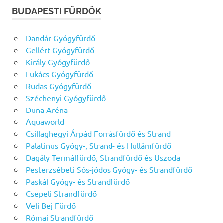
BUDAPESTI FÜRDŐK
Dandár Gyógyfürdő
Gellért Gyógyfürdő
Király Gyógyfürdő
Lukács Gyógyfürdő
Rudas Gyógyfürdő
Széchenyi Gyógyfürdő
Duna Aréna
Aquaworld
Csillaghegyi Árpád Forrásfürdő és Strand
Palatinus Gyógy-, Strand- és Hullámfürdő
Dagály Termálfürdő, Strandfürdő és Uszoda
Pesterzsébeti Sós-jódos Gyógy- és Strandfürdő
Paskál Gyógy- és Strandfürdő
Csepeli Strandfürdő
Veli Bej Fürdő
Római Strandfürdő