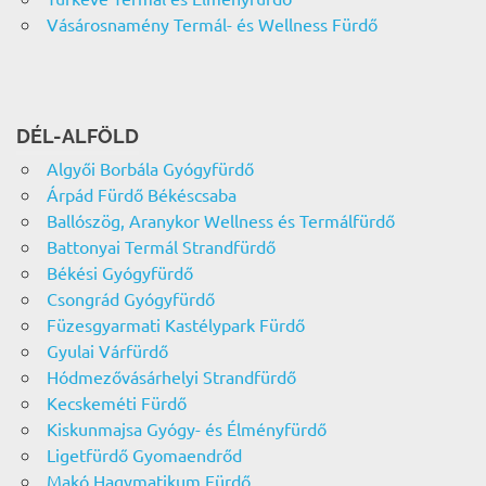
Vásárosnamény Termál- és Wellness Fürdő
DÉL-ALFÖLD
Algyői Borbála Gyógyfürdő
Árpád Fürdő Békéscsaba
Ballószög, Aranykor Wellness és Termálfürdő
Battonyai Termál Strandfürdő
Békési Gyógyfürdő
Csongrád Gyógyfürdő
Füzesgyarmati Kastélypark Fürdő
Gyulai Várfürdő
Hódmezővásárhelyi Strandfürdő
Kecskeméti Fürdő
Kiskunmajsa Gyógy- és Élményfürdő
Ligetfürdő Gyomaendrőd
Makó Hagymatikum Fürdő