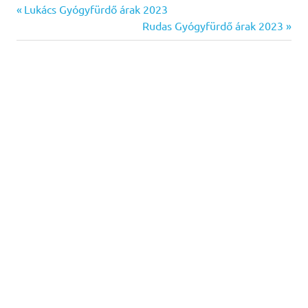
Previous
Bejegyzés
Lukács Gyógyfürdő árak 2023
Post:
Next
Rudas Gyógyfürdő árak 2023
navigáció
Post: