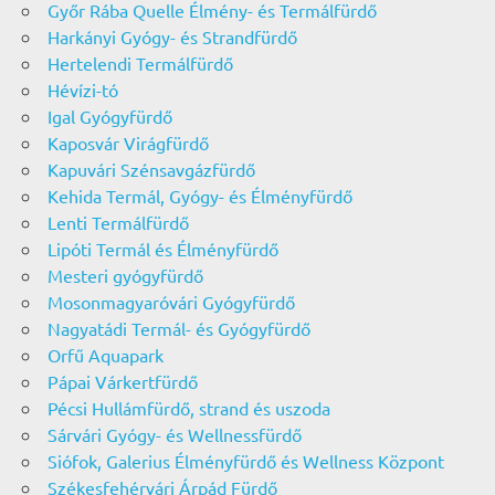
Győr Rába Quelle Élmény- és Termálfürdő
Harkányi Gyógy- és Strandfürdő
Hertelendi Termálfürdő
Hévízi-tó
Igal Gyógyfürdő
Kaposvár Virágfürdő
Kapuvári Szénsavgázfürdő
Kehida Termál, Gyógy- és Élményfürdő
Lenti Termálfürdő
Lipóti Termál és Élményfürdő
Mesteri gyógyfürdő
Mosonmagyaróvári Gyógyfürdő
Nagyatádi Termál- és Gyógyfürdő
Orfű Aquapark
Pápai Várkertfürdő
Pécsi Hullámfürdő, strand és uszoda
Sárvári Gyógy- és Wellnessfürdő
Siófok, Galerius Élményfürdő és Wellness Központ
Székesfehérvári Árpád Fürdő