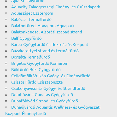
Ajka Kristályfürdő
Aquacity Zalaegerszegi Élmény- és Csúszdapark
Aquasziget Esztergom
Babócsai Termálfürdő
Balatonfüred, Annagora Aquapark
Balatonkenese, Alsóréti szabad strand
Balf Gyógyfürdő
Barcsi Gyógyfürdő és Rekreációs Központ
Bázakerettyei strand és termálfürdő
Borgáta Termálfürdő
Brigetio Gyógyfürdő Komárom
Bükfürdő Büki Gyógyfürdő
Celldömölk Vulkán Gyógy- és Élményfürdő
Csiszta Fürdő Csisztapuszta
Csokonyavisonta Gyógy- és Strandfürdő
Dombóvár – Gunaras Gyógyfürdő
Dunaföldvári Strand- és Gyógyfürdő
Dunaújvárosi Aquantis Wellness- és Gyógyászati
Központ Élményfürdő