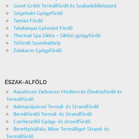
Szent Gróth Termálfürdő és Szabadidőközpont
Szigetvári Gyógyfürdő
Tamási Fürdő
Tatabányai Gyémánt Fürdő
Thermal Spa Siklós – Siklósi gyógyfürdő
Tófürdő Szombathely
Zalakaros Gyógyfürdő
ÉSZAK-ALFÖLD
Aquaticum Debrecen Mediterrán Élményfürdő és
Termálfürdő
Balmazújvárosi Termál- és Strandfürdő
Berekfürdői Termál- és Strandfürdő
Cserkeszőlő Gyógy- és strandfürdő
Berettyóújfalu, Bihar Termálliget Strand- és
Termálfürdő