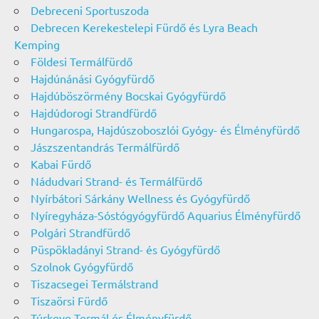
Debreceni Sportuszoda
Debrecen Kerekestelepi Fürdő és Lyra Beach
Kemping
Földesi Termálfürdő
Hajdúnánási Gyógyfürdő
Hajdúböszörmény Bocskai Gyógyfürdő
Hajdúdorogi Strandfürdő
Hungarospa, Hajdúszoboszlói Gyógy- és Élményfürdő
Jászszentandrás Termálfürdő
Kabai Fürdő
Nádudvari Strand- és Termálfürdő
Nyírbátori Sárkány Wellness és Gyógyfürdő
Nyíregyháza-Sóstógyógyfürdő Aquarius Élményfürdő
Polgári Strandfürdő
Püspökladányi Strand- és Gyógyfürdő
Szolnok Gyógyfürdő
Tiszacsegei Termálstrand
Tiszaörsi Fürdő
Túrkeve Termál és Élményfürdő