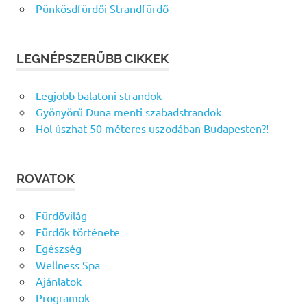
Pünkösdfürdői Strandfürdő
LEGNÉPSZERŰBB CIKKEK
Legjobb balatoni strandok
Gyönyörű Duna menti szabadstrandok
Hol úszhat 50 méteres uszodában Budapesten?!
ROVATOK
Fürdővilág
Fürdők története
Egészség
Wellness Spa
Ajánlatok
Programok