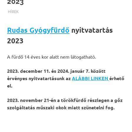
2023
TERMALFURDOK.COM
HÍREK
Rudas Gyógyfürdő
nyitvatartás
2023
A fürdő 14 éves kor alatt nem látogatható.
2023. december 11. és 2024. január 7. között
érvényes nyitvatartásunk az
ALÁBBI LINKEN
érhető
el.
2023. november 21-én a törökfürdő részlegen a gőz
szolgáltatás
műszaki okok miatt
szünetelni fog.