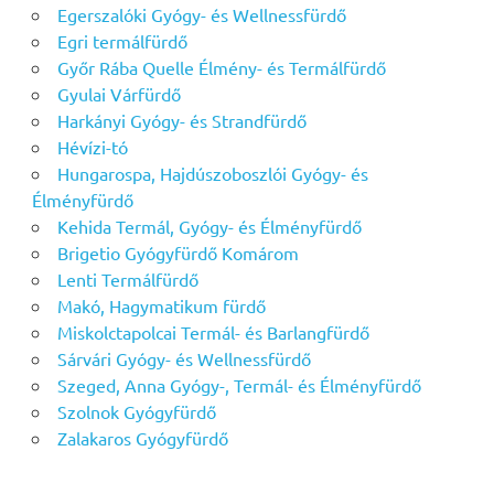
Egerszalóki Gyógy- és Wellnessfürdő
Egri termálfürdő
Győr Rába Quelle Élmény- és Termálfürdő
Gyulai Várfürdő
Harkányi Gyógy- és Strandfürdő
Hévízi-tó
Hungarospa, Hajdúszoboszlói Gyógy- és
Élményfürdő
Kehida Termál, Gyógy- és Élményfürdő
Brigetio Gyógyfürdő Komárom
Lenti Termálfürdő
Makó, Hagymatikum fürdő
Miskolctapolcai Termál- és Barlangfürdő
Sárvári Gyógy- és Wellnessfürdő
Szeged, Anna Gyógy-, Termál- és Élményfürdő
Szolnok Gyógyfürdő
Zalakaros Gyógyfürdő